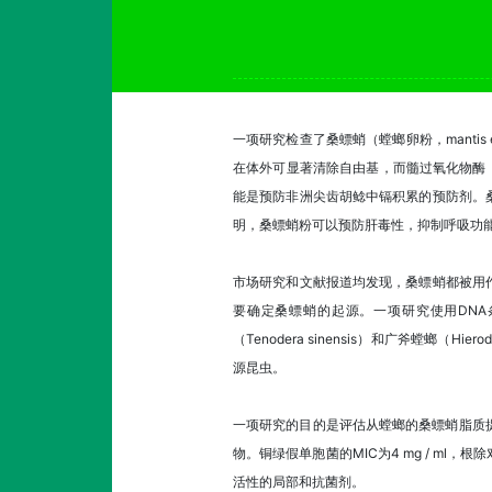
一项研究检查了桑螵蛸（螳螂卵粉，mantis e
在体外可显著清除自由基，而髓过氧化物酶
能是预防非洲尖齿胡鲶中镉积累的预防剂。
明，桑螵蛸粉可以预防肝毒性，抑制呼吸功
市场研究和文献报道均发现，桑螵蛸都被用
要确定桑螵蛸的起源。一项研究使用DN
（Tenodera sinensis）和广斧螳螂（Hier
源昆虫。
一项研究的目的是评估从螳螂的桑螵蛸脂质
物。铜绿假单胞菌的MIC为4 mg / m
活性的局部和抗菌剂。