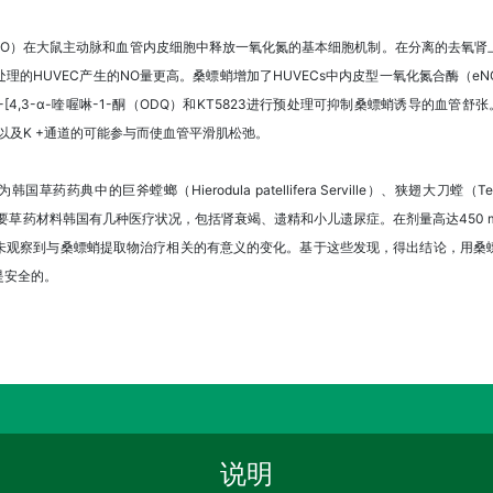
MO）在大鼠主动脉和血管内皮细胞中释放一氧化氮的基本细胞机制。在分离的去氧肾
的HUVEC产生的NO量更高。桑螵蛸增加了HUVECs中内皮型一氧化氮合酶（eNOS
恶二唑-[4,3-α-喹喔啉-1-酮（ODQ）和KT5823进行预处理可抑制桑螵蛸诱导的血管舒张
活以及K +通道的可能参与而使血管平滑肌松弛。
国草药药典中的巨斧螳螂（Hierodula patellifera Serville）、狭翅大刀螳（Tenode
重要草药材料韩国有几种医疗状况，包括肾衰竭、遗精和小儿遗尿症。在剂量高达450 mg /
未观察到与桑螵蛸提取物治疗相关的有意义的变化。基于这些发现，得出结论，用桑
是安全的。
说明