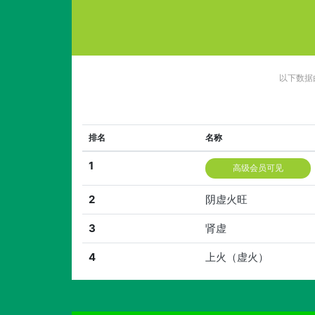
以下数据
排名
名称
1
高级会员可见
2
阴虚火旺
3
肾虚
4
上火（虚火）