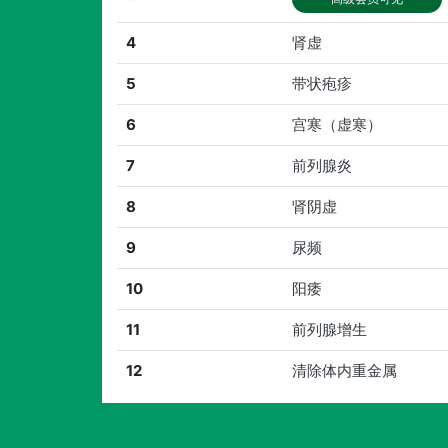
4
肾虚
5
带状疱疹
6
宫寒（虚寒）
7
前列腺炎
8
肾阴虚
9
尿频
10
阳痿
11
前列腺增生
12
清除体内重金属