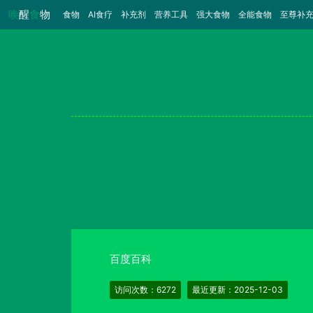
唤
醒
食
物
食物
（当前）
AI食疗
补充剂
营养工具
强大食物
全能食物
至尊补
百度百科
访问次数：6272
最近更新：2025-12-03