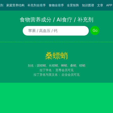
充剂
家庭营养结构
补充剂全排序
食物全排序
全景矩阵
知识图谱
文章
APP
食物营养成分 / AI食疗 / 补充剂
食物/AI食疗诉求/补充剂名称
Go
桑螵蛸
别名：团螵蛸、长螵蛸、蜱蛸、桑蛸、螵蛸
拉丁学名：
至尊会员可见
拉丁异名与英文名：
企业会员可见