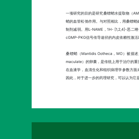
一项研究的目的是研究桑螵蛸水提取物（A
蛸的血管松弛作用。与对照相比，用桑螵蛸处理
制剂减弱。用L-NAME，1H- [1,2,4]-
cGMP-PKG信号传导途径的内皮依赖性激
桑螵蛸（Mantidis Ootheca，MO）被描述为韩
maculate）的卵囊，是传统上用于治疗的
在血液学，血清生化和组织病理学参数方面
因此，对于进一步的药理研究，可以认为它