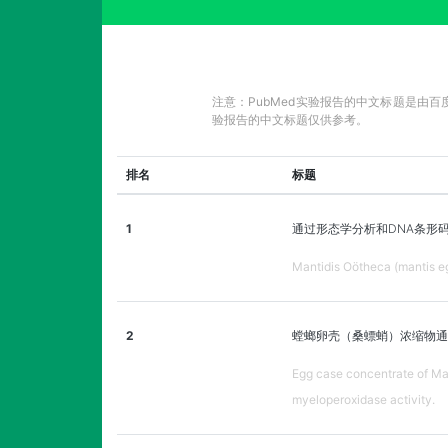
注意：PubMed实验报告的中文标题是由
验报告的中文标题仅供参考。
排名
标题
1
通过形态学分析和DNA条形
Mantidis Oötheca (mantis eg
2
螳螂卵壳（桑螵蛸）浓缩物通
Egg case concentrate of Mant
myeloperoxidase activity.