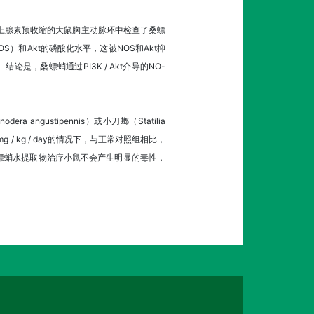
上腺素预收缩的大鼠胸主动脉环中检查了桑螵
）和Akt的磷酸化水平，这被NOS和Akt抑
。结论是，桑螵蛸通过PI3K / Akt介导的NO-
ra angustipennis）或小刀螂（Statilia
 kg / day的情况下，与正常对照组相比，
螵蛸水提取物治疗小鼠不会产生明显的毒性，