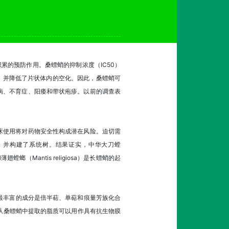
Cd）积累的预防作用。桑螵蛸的抑制浓度（IC50）
，并降低了片状体内的空化。因此，桑螵蛸可
病、不育症、阳痿和带状疱疹。以前的调查表
床使用将对药物安全性构成潜在风险。迫切需
，并构建了系统树。结果证实，中华大刀螳
）和薄翅螳螂（Mantis religiosa）是长螵蛸的起
最丰富的成分是倍半萜、单萜和痕量芳族化合
明，从桑螵蛸中提取的脂质可以用作具有抗生物膜