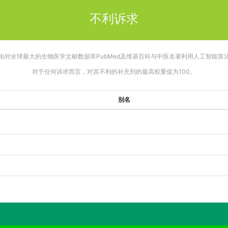
不利诉求
由对全球最大的生物医学文献数据库PubMed及维基百科与中医名著利用人工智能算
对于任何诉求而言，对其不利的补充剂的最高权重值为100。
别名