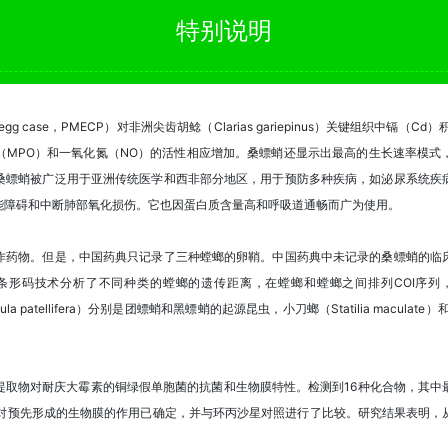
特别说明
gg case，PMECP）对非洲尖齿胡鲶（Clarias gariepinus）关键组织中镉（
（MPO）和一氧化氮（NO）的活性相应增加。桑螵蛸还显示出最高的生长速率模式
桑螵蛸被广泛用于亚洲传统医学和西非部分地区，用于预防多种疾病，如泌尿系统疾
能障碍和中断肺部氧化损伤。它也因蛋白质含量高和呼吸道通畅而广为使用。
作药物。但是，中国药典只记录了三种螳螂的卵鞘。中国药典中未记录的桑螵蛸的临
A条形码技术分析了不同种类的螳螂的遗传距离，在螳螂和螳螂之间排列COI序列
odula patellifera）分别是团螵蛸和黑螵蛸的起源昆虫，小刀螂（Statilia maculate
提取物对耐庆大霉素的铜绿假单胞菌的抗菌和生物膜特性。检测到16种化合物，其中
l，根除对预先形成的生物膜的作用已确定，并与环丙沙星对照进行了比较。研究结果表