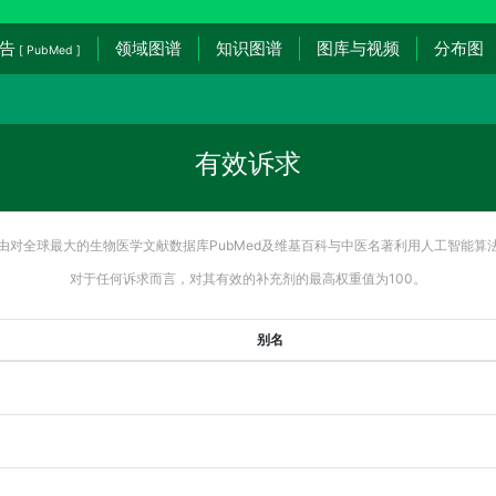
告
领域图谱
知识图谱
图库与视频
分布图
[ PubMed ]
有效诉求
由对全球最大的生物医学文献数据库PubMed及维基百科与中医名著利用人工智能算
对于任何诉求而言，对其有效的补充剂的最高权重值为100。
别名