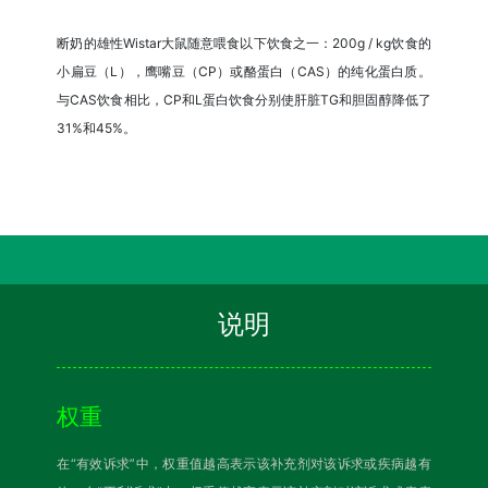
断奶的雄性Wistar大鼠随意喂食以下饮食之一：200g / kg饮食的
小扁豆（L），鹰嘴豆（CP）或酪蛋白（CAS）的纯化蛋白质。
与CAS饮食相比，CP和L蛋白饮食分别使肝脏TG和胆固醇降低了
31%和45%。
说明
权重
在“有效诉求”中，权重值越高表示该补充剂对该诉求或疾病越有