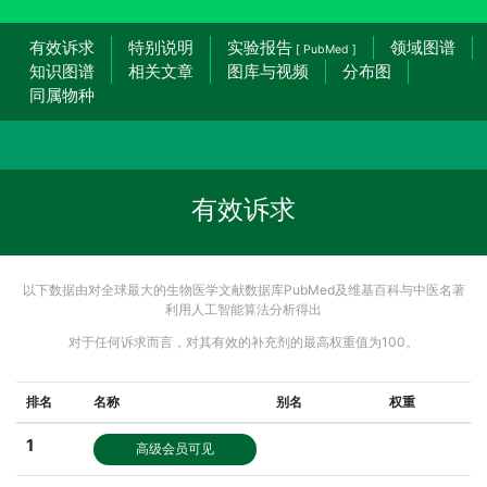
有效诉求
特别说明
实验报告
领域图谱
[ PubMed ]
知识图谱
相关文章
图库与视频
分布图
同属物种
有效诉求
以下数据由对全球最大的生物医学文献数据库PubMed及维基百科与中医名著
利用人工智能算法分析得出
对于任何诉求而言，对其有效的补充剂的最高权重值为100。
排名
名称
别名
权重
1
高级会员可见