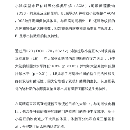
小鼠模型来评估对氧化偶氮甲烷（AOM）/葡聚糖硫酸钠
（DSS）的免疫反应的影响。BL减弱DAI并帮助小鼠在整个AOM
/ DSS治疗期间保持其体重。与疾病对照相比，BL还导致较低的
总体和较低的大肿瘤数，相对较低的脾重和结肠重量与长度比。
BL显示出抗致癌的抗炎特性。
通过用H2O / EtOH（70 / 30v / v）溶液提取小扁豆3小时获得扁
豆提取物（LE），在大鼠饮食诱导的高胆固醇血症71天后，LE使
大鼠的胆固醇水平降低16.8%（p <0.05）并增加大鼠粪便中的胆
汁酸水平（p <0.01）。LE揭示了与菊粉相同的益生元活性和良
好的双歧杆菌活性，因为它增强了双歧杆菌属的生长。从扁豆获
得的这种新的水醇提取物显示出具有降胆固醇和益生元特性。
在饲喂扁豆和高直链淀粉玉米淀粉日粮的大鼠中，与对照饮食相
比，包含多种致病物种的细菌门厚壁菌门的粪便丰度减少。基于
小扁豆的饮食减少了大鼠的体重，体脂百分比和血浆三酰基甘
油，并抑制了病原体的肠道定植。