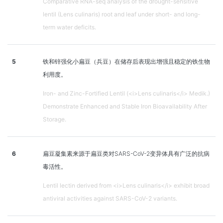
Comparative RNA-seq analysis of the drought-sensitive
lentil (Lens culinaris) root and leaf under short- and long-
term water deficits.
5
铁和锌强化小扁豆（兵豆）在储存后表现出增强且稳定的铁生物
利用度。
Iron- and Zinc-Fortified Lentil (<i>Lens culinaris</i> Medik.)
Demonstrate Enhanced and Stable Iron Bioavailability After
Storage.
6
扁豆凝集素来源于扁豆类对SARS-CoV-2变异体具有广泛的抗病
毒活性。
Lentil lectin derived from <i>Lens culinaris</i> exhibit broad
antiviral activities against SARS-CoV-2 variants.