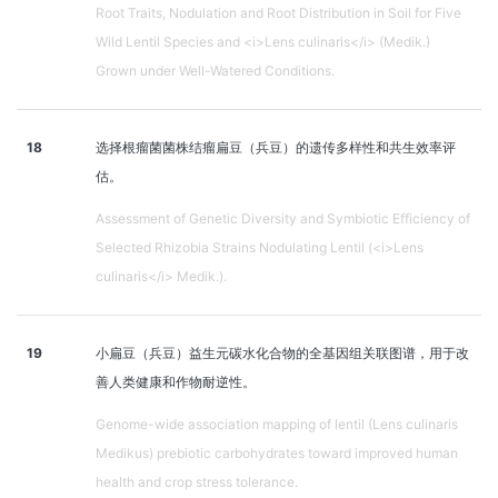
Root Traits, Nodulation and Root Distribution in Soil for Five
Wild Lentil Species and <i>Lens culinaris</i> (Medik.)
Grown under Well-Watered Conditions.
18
选择根瘤菌菌株结瘤扁豆（兵豆）的遗传多样性和共生效率评
估。
Assessment of Genetic Diversity and Symbiotic Efficiency of
Selected Rhizobia Strains Nodulating Lentil (<i>Lens
culinaris</i> Medik.).
19
小扁豆（兵豆）益生元碳水化合物的全基因组关联图谱，用于改
善人类健康和作物耐逆性。
Genome-wide association mapping of lentil (Lens culinaris
Medikus) prebiotic carbohydrates toward improved human
health and crop stress tolerance.