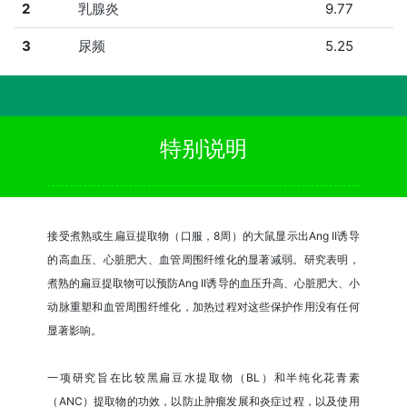
2
乳腺炎
9.77
3
尿频
5.25
特别说明
接受煮熟或生扁豆提取物（口服，8周）的大鼠显示出Ang II诱导
的高血压、心脏肥大、血管周围纤维化的显著减弱。研究表明，
煮熟的扁豆提取物可以预防Ang II诱导的血压升高、心脏肥大、小
动脉重塑和血管周围纤维化，加热过程对这些保护作用没有任何
显著影响。
一项研究旨在比较黑扁豆水提取物（BL）和半纯化花青素
（ANC）提取物的功效，以防止肿瘤发展和炎症过程，以及使用