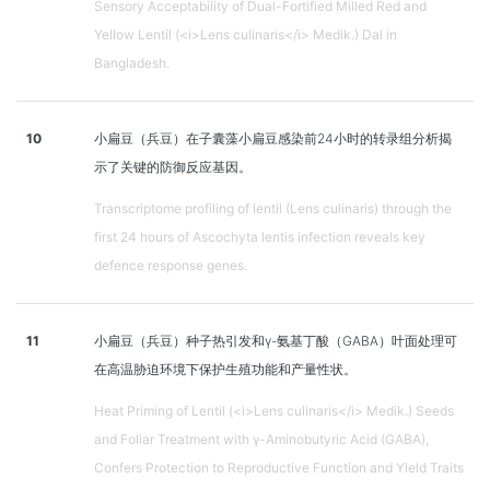
Sensory Acceptability of Dual-Fortified Milled Red and
Yellow Lentil (<i>Lens culinaris</i> Medik.) Dal in
Bangladesh.
10
小扁豆（兵豆）在子囊藻小扁豆感染前24小时的转录组分析揭
示了关键的防御反应基因。
Transcriptome profiling of lentil (Lens culinaris) through the
first 24 hours of Ascochyta lentis infection reveals key
defence response genes.
11
小扁豆（兵豆）种子热引发和γ-氨基丁酸（GABA）叶面处理可
在高温胁迫环境下保护生殖功能和产量性状。
Heat Priming of Lentil (<i>Lens culinaris</i> Medik.) Seeds
and Foliar Treatment with γ-Aminobutyric Acid (GABA),
Confers Protection to Reproductive Function and Yield Traits