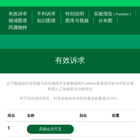
有效诉求
不利诉求
特别说明
实验报告
[ PubMed ]
领域图谱
知识图谱
图库与视频
分布图
同属物种
有效诉求
以下数据由对全球最大的生物医学文献数据库PubMed及维基百科与中医名著
利用人工智能算法分析得出
对于任何诉求而言，对其有效的补充剂的最高权重值为100。
排名
名称
别名
权重
1
高级会员可见