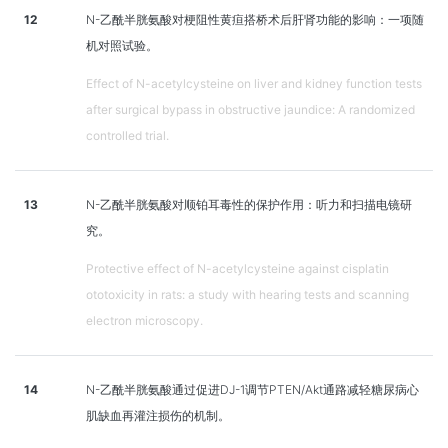
12
N-乙酰半胱氨酸对梗阻性黄疸搭桥术后肝肾功能的影响：一项随
机对照试验。
Effect of N-acetylcysteine on liver and kidney function tests
after surgical bypass in obstructive jaundice: A randomized
controlled trial.
13
N-乙酰半胱氨酸对顺铂耳毒性的保护作用：听力和扫描电镜研
究。
Protective effect of N-acetylcysteine against cisplatin
ototoxicity in rats: a study with hearing tests and scanning
electron microscopy.
14
N-乙酰半胱氨酸通过促进DJ-1调节PTEN/Akt通路减轻糖尿病心
肌缺血再灌注损伤的机制。