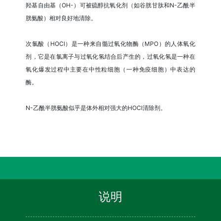
羟基自由基（OH-）可被硫醇抗氧化剂（如谷胱甘肽和N-乙酰半
胱氨酸）相对良好地清除。
次氯酸（HOCl）是一种来自髓过氧化物酶（MPO）的人体氧化
剂，它是在氯离子与过氧化氢结合后产生的，过氧化氢是一种在
氧化爆发过程中主要在中性粒细胞（一种免疫细胞）中表达的
酶。
N-乙酰半胱氨酸似乎是体外相对强大的HOCl清除剂。
说明