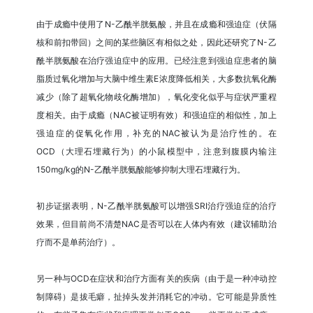
由于成瘾中使用了N-乙酰半胱氨酸，并且在成瘾和强迫症（伏隔
核和前扣带回）之间的某些脑区有相似之处，因此还研究了N-乙
酰半胱氨酸在治疗强迫症中的应用。已经注意到强迫症患者的脑
脂质过氧化增加与大脑中维生素E浓度降低相关，大多数抗氧化酶
减少（除了超氧化物歧化酶增加），氧化变化似乎与症状严重程
度相关。由于成瘾（NAC被证明有效）和强迫症的相似性，加上
强迫症的促氧化作用，补充的NAC被认为是治疗性的。在
OCD（大理石埋藏行为）的小鼠模型中，注意到腹膜内输注
150mg/kg的N-乙酰半胱氨酸能够抑制大理石埋藏行为。
初步证据表明，N-乙酰半胱氨酸可以增强SRI治疗强迫症的治疗
效果，但目前尚不清楚NAC是否可以在人体内有效（建议辅助治
疗而不是单药治疗）。
另一种与OCD在症状和治疗方面有关的疾病（由于是一种冲动控
制障碍）是拔毛癖，扯掉头发并消耗它的冲动。它可能是异质性