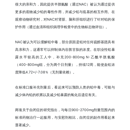
很大的亲和力，因此提供半胱氨酸（通过NAC）被认为通过提供
更多的底物减少铅的毒性作用，并减少铅与巯基的相互作用。在
观察动物研究时，对NAC对肾脏、脑和肝组织进行了针对铅的保
护作用（通过血清和组织病理学检查中的生物标志物评估）。
NAC被认为可以缓解铅中毒，部分原因是铅对任何硫醇基团具有
高亲和力，这通常可以抑制体内谷胱甘肽的浓度。在职业性铅暴
露水平较高的工人中，补充200-800mg N-乙酰半胱氨酸
（400-800mg组，分为两个日剂量），持续12周，能使血铅浓
度降低4.72+/-7.08％（无剂量依赖）。
在标准口服补充剂量后，看起来可以预防人类的铅中毒，可能与
减少体内铅的积累以及减少铅暴露的氧化后遗症有关。
两项关于自闭症的研究指出，与每日900-2700mg剂量范围内的
标准药物治疗一起服用，与安慰剂相比，自闭症的副作用看起来
显著减少。