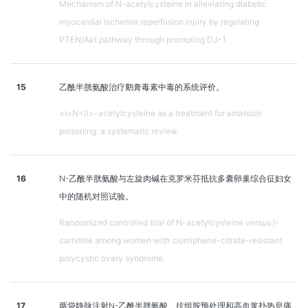
Mechanism of N-acetylcysteine in alleviating diabetic
myocardial ischemia reperfusion injury by regulating
PTEN/Akt pathway through promoting DJ-1.
15
乙酰半胱氨酸治疗鹅膏毒素中毒的系统评价。
<i>N</i>-acetylcysteine as a treatment for amatoxin
poisoning: a systematic review.
16
N-乙酰半胱氨酸与左旋肉碱在克罗米芬抵抗多囊卵巢综合征妇女
中的随机对照试验。
Randomized controlled trial of N-acetylcysteine versus l-
carnitine among women with clomiphene-citrate-resistant
polycystic ovary syndrome.
17
两袋静脉注射N-乙酰半胱氨酸、抗组胺预处理和高血浆扑热息痛