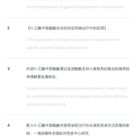
methamphetamine-triggered reinstatement of female rats.
2
【N-乙酰半胱氨酸在优化特定药物治疗中的应用】。
[The application of N-acetylcysteine in optimization of
specific pharmacological therapies].
3
外源N-乙酰半胱氨酸通过促进酚酸支持小麦根系抗氧化防御系统
来缓解重金属胁迫。
Exogenous N-Acetylcysteine alleviates heavy metal stress
by promoting phenolic acids to support antioxidant defence
systems in wheat roots.
4
吸入N-乙酰半胱氨酸对接受放射治疗的头颈癌患者生活质量的影
响：一项前瞻性非随机对照多中心研究。