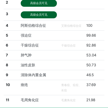
2
高级会员可见
3
高级会员可见
4
阿斯伯格综合征
100
艾斯伯格综合症
5
强迫症
99.66
6
干燥综合征
92.86
干燥综合症
7
肺气肿
53.04
8
油性皮肤
50.73
9
清除体内重金属
46.5
10
痤疮
37.69
青春痘、痘痘、
长痘
11
毛周角化症
21.98
毛囊角化症