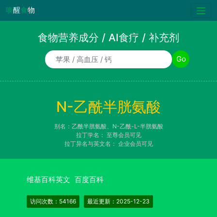
唤
醒
食
物
食物营养成分 / AI食疗 / 补充剂
食物/AI食疗诉求/补充剂名称
Go
N-乙酰半胱氨酸
别名：乙酰半胱氨酸、N-乙酰-L-半胱氨酸
拉丁学名：
至尊会员可见
拉丁异名与英文名：
企业会员可见
维基百科英文
百度百科
访问次数：54166
最近更新：2025-12-23