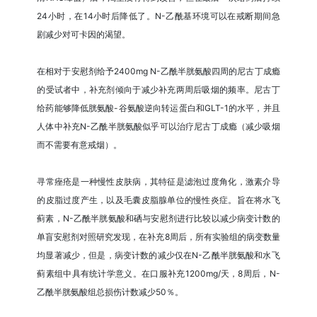
24小时，在14小时后降低了。N-乙酰基环境可以在戒断期间急
剧减少对可卡因的渴望。
在相对于安慰剂给予2400mg N-乙酰半胱氨酸四周的尼古丁成瘾
的受试者中，补充剂倾向于减少补充两周后吸烟的频率。尼古丁
给药能够降低胱氨酸-谷氨酸逆向转运蛋白和GLT-1的水平，并且
人体中补充N-乙酰半胱氨酸似乎可以治疗尼古丁成瘾（减少吸烟
而不需要有意戒烟）。
寻常痤疮是一种慢性皮肤病，其特征是滤泡过度角化，激素介导
的皮脂过度产生，以及毛囊皮脂腺单位的慢性炎症。旨在将水飞
蓟素，N-乙酰半胱氨酸和硒与安慰剂进行比较以减少病变计数的
单盲安慰剂对照研究发现，在补充8周后，所有实验组的病变数量
均显著减少，但是，病变计数的减少仅在N-乙酰半胱氨酸和水飞
蓟素组中具有统计学意义。在口服补充1200mg/天，8周后，N-
乙酰半胱氨酸组总损伤计数减少50％。