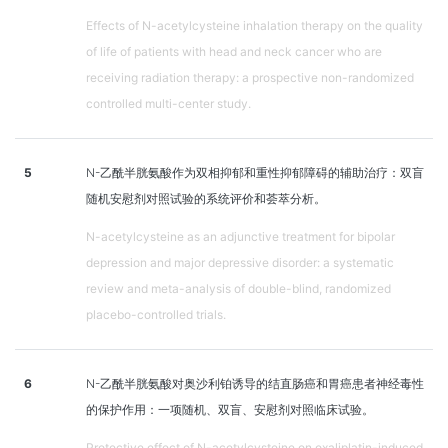
Effects of N-acetylcysteine inhalation therapy on the quality
of life of patients with head and neck cancer who are
receiving radiation therapy: a prospective non-randomized
controlled multi-center study.
5
N-乙酰半胱氨酸作为双相抑郁和重性抑郁障碍的辅助治疗：双盲
随机安慰剂对照试验的系统评价和荟萃分析。
N-acetylcysteine as an adjunctive treatment for bipolar
depression and major depressive disorder: a systematic
review and meta-analysis of double-blind, randomized
placebo-controlled trials.
6
N-乙酰半胱氨酸对奥沙利铂诱导的结直肠癌和胃癌患者神经毒性
的保护作用：一项随机、双盲、安慰剂对照临床试验。
Protective effect of N-acetylcysteine on oxaliplatin-induced