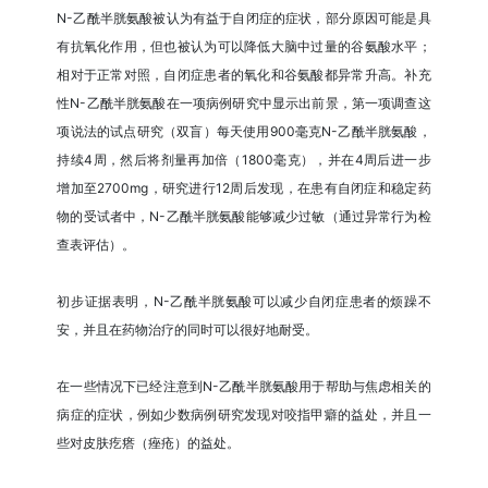
N-乙酰半胱氨酸被认为有益于自闭症的症状，部分原因可能是具
有抗氧化作用，但也被认为可以降低大脑中过量的谷氨酸水平；
相对于正常对照，自闭症患者的氧化和谷氨酸都异常升高。补充
性N-乙酰半胱氨酸在一项病例研究中显示出前景，第一项调查这
项说法的试点研究（双盲）每天使用900毫克N-乙酰半胱氨酸，
持续4周，然后将剂量再加倍（1800毫克），并在4周后进一步
增加至2700mg，研究进行12周后发现，在患有自闭症和稳定药
物的受试者中，N-乙酰半胱氨酸能够减少过敏（通过异常行为检
查表评估）。
初步证据表明，N-乙酰半胱氨酸可以减少自闭症患者的烦躁不
安，并且在药物治疗的同时可以很好地耐受。
在一些情况下已经注意到N-乙酰半胱氨酸用于帮助与焦虑相关的
病症的症状，例如少数病例研究发现对咬指甲癖的益处，并且一
些对皮肤疙瘩（痤疮）的益处。