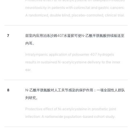
neurotoxicity in patients with colorectal and gastric cancers:
A randomized, double blind, placebo-controlled, clinical trial.
7
鼓室内应用泊洛沙姆407水凝胶可使N-乙酰半胱氨酸持续输送至
内耳。
Intratympanic application of poloxamer 407 hydrogels
results in sustained N-acetylcysteine delivery to the inner
ear.
8
N-乙酰半胱氨酸对人工关节感染的保护作用：一项全国性人群队
列研究。
Protective effect of N-acetylcysteine in prosthetic joint
infection: A nationwide population-based cohort study.