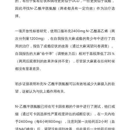
的，有些子集有症状和病理更类似于OCD，一些更类似于成瘾，
因此寻找N-乙酰半胱氨酸（两者都具有一定功效）作为治疗选
择。
一项开放性标签研究，使用口服补充2400mg N-乙酰基乙烯（两
次分剂量1200mg），在自我报告大麻成瘾的青少年中进行了四
周的治疗，报告了成瘾症状的改善（通过大麻渴望问卷调查）。
自我报告的大麻“命中率”（调整效力后）相对于基线降低了25％
（两周后观察到的效果并保持不变），尽管尿大麻素在任何时候
都没有显著差异。
初步证据表明补充N-乙酰半胱氨酸可以有效地减少大麻摄入的欲
望，这被认为与抗上瘾作用有关。
N-乙酰半胱氨酸已经在可卡因依赖的个体中进行了测试，他们戒
烟（通过可卡因选择性严重程度评估的戒断症状），在一天内给
予2400mg（每6小时600mg），注意到第一次给药后2小时（血
清NAC峰值）后，渴望没有得到改善，但在最后一次给药后持续