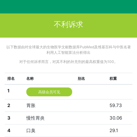
不利诉求
以下数据由对全球最大的生物医学文献数据库PubMed及维基百科与中医名著
利用人工智能算法分析得出
对于任何诉求而言，对其不利的补充剂的最高权重值为100。
排名
名称
别名
权重
1
高级会员可见
2
胃胀
59.73
3
慢性胃炎
30.06
4
口臭
29.1