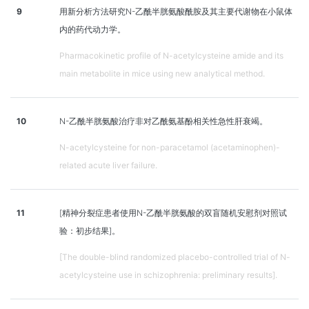
9
用新分析方法研究N-乙酰半胱氨酸酰胺及其主要代谢物在小鼠体
内的药代动力学。
Pharmacokinetic profile of N-acetylcysteine amide and its
main metabolite in mice using new analytical method.
10
N-乙酰半胱氨酸治疗非对乙酰氨基酚相关性急性肝衰竭。
N-acetylcysteine for non-paracetamol (acetaminophen)-
related acute liver failure.
11
[精神分裂症患者使用N-乙酰半胱氨酸的双盲随机安慰剂对照试
验：初步结果]。
[The double-blind randomized placebo-controlled trial of N-
acetylcysteine use in schizophrenia: preliminary results].