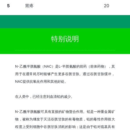
5
胃疼
20
特别说明
N-乙酰半胱氨酸（NAC）是L-半胱氨酸的前药（前体药物），其
用于在通常耗尽时能够产生更多谷胱甘肽。通过谷胱甘肽缓冲，
NAC提供抗氧化作用和其他好处。
在人类中，已经注意到血清铅的减少。
N-乙酰半胱氨酸可具有直接的矿物螯合作用。铅是一种重金属矿
物，被称为继发于灭活谷胱甘肽的有毒物质，铅的毒性作用很大
程度上受到细胞中谷胱甘肽消耗的影响；这是由于铅对巯基具有