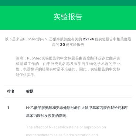
实验报告
以下是来自PubMed的与N-乙酰半胱氨酸有关的
22174
份实验报告中相关度最
高的
20
份实验报告
注意：PubMed实验报告的中文标题是由百度翻译或谷歌翻译完
成翻译工作的，由于补充剂名称及医学与生物化学术语的专业
性，机器翻译的结果有时是不准确的。因此，实验报告的中文标
题仅供参考。
排名
标题
1
N-乙酰半胱氨酸和安非他酮对雌性大鼠甲基苯丙胺自我给药和甲
基苯丙胺触发恢复的影响。
The effect of N-acetylcysteine or bupropion on
methamphetamine self-administration and