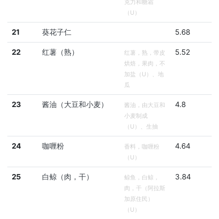
克力和糖霜
（U）
21
葵花子仁
5.68
22
红薯（熟）
5.52
红薯，熟，带皮
烘焙，果肉，不
加盐（U）、地
瓜
23
酱油（大豆和小麦）
4.8
酱油，由大豆和
小麦制成
（U）、生抽
24
咖喱粉
4.64
香料，咖喱粉
（U）
25
白鲸（肉，干）
3.84
鲸鱼，白鲸，
肉，干（阿拉斯
加原住民）
（U）