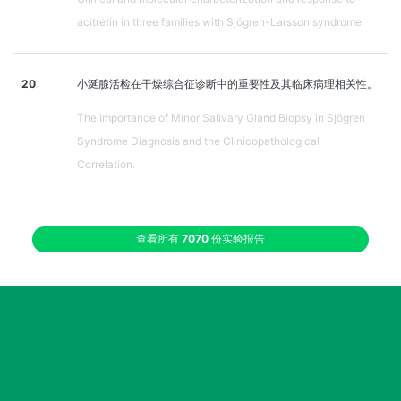
acitretin in three families with Sjögren-Larsson syndrome.
20
小涎腺活检在干燥综合征诊断中的重要性及其临床病理相关性。
The Importance of Minor Salivary Gland Biopsy in Sjögren
Syndrome Diagnosis and the Clinicopathological
Correlation.
查看所有
7070
份实验报告