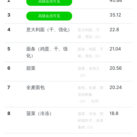
2
40.88
高级会员可见
3
35.12
高级会员可见
4
意大利面（干、强化）
22.8
意大利面，干
燥，强化（U）
5
面条（鸡蛋、干、强
21.04
面条，鸡蛋，干
化）
燥，强化（U）
6
甜菜
20.56
甜菜，未加工
（U）
7
全麦面包
20.24
面包，全麦，商
业化制备
（U）、吐司
8
菠菜（冷冻）
18.8
菠菜，冷冻，切
碎或叶片，未准
备的（U）