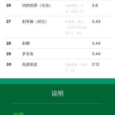
26
鸡肉馅饼（冷冻）
3.6
鸡肉馅饼，冷
冻，生的（U）
27
刺荨麻（焯过）
3.44
刺荨麻，焯过
（北方平原印第
安人）（U）
28
刺楸
3.44
29
罗非鱼
3.44
30
燕麦麸皮
3.12
燕麦麸皮，未加
工（U）
说明