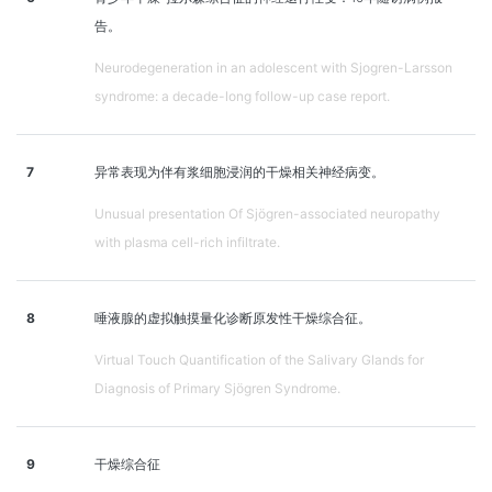
告。
Neurodegeneration in an adolescent with Sjogren-Larsson
syndrome: a decade-long follow-up case report.
7
异常表现为伴有浆细胞浸润的干燥相关神经病变。
Unusual presentation Of Sjögren-associated neuropathy
with plasma cell-rich infiltrate.
8
唾液腺的虚拟触摸量化诊断原发性干燥综合征。
Virtual Touch Quantification of the Salivary Glands for
Diagnosis of Primary Sjögren Syndrome.
9
干燥综合征