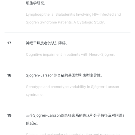
细胞学研究。
Lymphoepithelial Sialadenitis Involving HIV-Infected and
Sjogren Syndrome Patients: A Cytologic Study.
17
神经干燥患者的认知障碍。
Cognitive impairment in patients with Neuro-Sjögren.
18
Sjögren-Larsson综合征的基因型和表型变异性。
Genotype and phenotype variability in Sjögren-Larsson
syndrome.
19
三个Sjögren-Larsson综合征家系的临床和分子特征及对阿维a
的反应。
Clinical and molecular characterization and response to