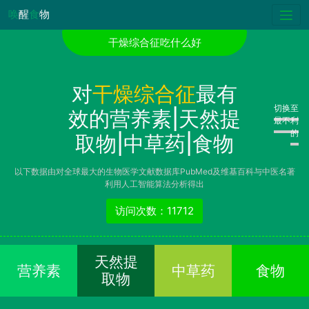
唤
醒
食
物
干燥综合征吃什么好
对
干燥综合征
最有
切换至
效的营养素|天然提
最不利
的
取物|中草药|食物
以下数据由对全球最大的生物医学文献数据库PubMed及维基百科与中医名著
利用人工智能算法分析得出
访问次数：11712
天然提
营养素
中草药
食物
取物