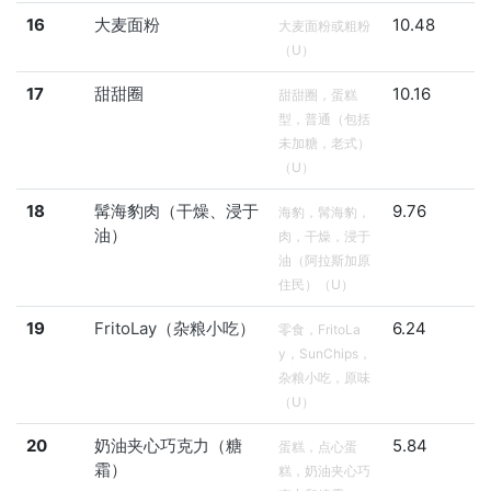
16
大麦面粉
10.48
大麦面粉或粗粉
（U）
17
甜甜圈
10.16
甜甜圈，蛋糕
型，普通（包括
未加糖，老式）
（U）
18
髯海豹肉（干燥、浸于
9.76
海豹，髯海豹，
油）
肉，干燥，浸于
油（阿拉斯加原
住民）（U）
19
FritoLay（杂粮小吃）
6.24
零食，FritoLa
y，SunChips，
杂粮小吃，原味
（U）
20
奶油夹心巧克力（糖
5.84
蛋糕，点心蛋
霜）
糕，奶油夹心巧