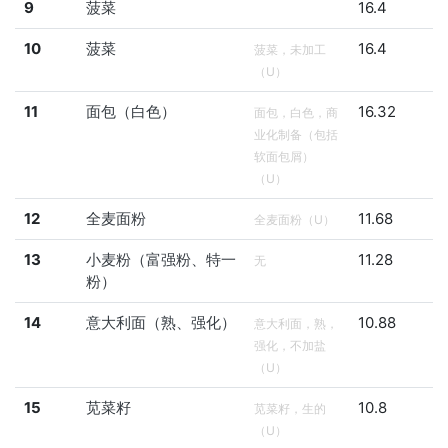
9
菠菜
16.4
10
菠菜
16.4
菠菜，未加工
（U）
11
面包（白色）
16.32
面包，白色，商
业化制备（包括
软面包屑）
（U）
12
全麦面粉
11.68
全麦面粉（U）
13
小麦粉（富强粉、特一
11.28
无
粉）
14
意大利面（熟、强化）
10.88
意大利面，熟，
强化，不加盐
（U）
15
苋菜籽
10.8
苋菜籽，生的
（U）