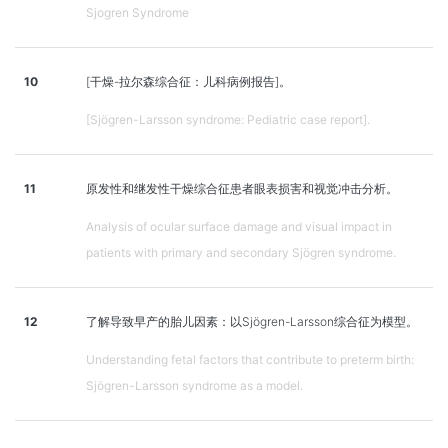
Sjogren Syndrome
10
[干燥-拉尔森综合征：儿科病例报告]。
[Sjögren-Larsson syndrome: Pediatric case report].
11
原发性和继发性干燥综合征患者眼表损害和视觉冲击分析。
Analysis of ocular surface damage and visual impact in
patients with primary and secondary Sjögren syndrome.
12
了解导致早产的胎儿因素：以Sjögren-Larsson综合征为模型。
Understanding fetal factors that contribute to preterm birth:
Sjögren-Larsson syndrome as a model.