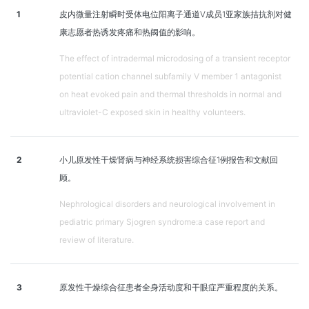
1
皮内微量注射瞬时受体电位阳离子通道V成员1亚家族拮抗剂对健
康志愿者热诱发疼痛和热阈值的影响。
The effect of intradermal microdosing of a transient receptor
potential cation channel subfamily V member 1 antagonist
on heat evoked pain and thermal thresholds in normal and
ultraviolet-C exposed skin in healthy volunteers.
2
小儿原发性干燥肾病与神经系统损害综合征1例报告和文献回
顾。
Nephrological disorders and neurological involvement in
pediatric primary Sjogren syndrome:a case report and
review of literature.
3
原发性干燥综合征患者全身活动度和干眼症严重程度的关系。