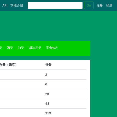
Go
API
功能介绍
注册
登录
类
酒类
油类
调味品类
零食饮料
克含量（毫克）
得分
2
6
28
43
359