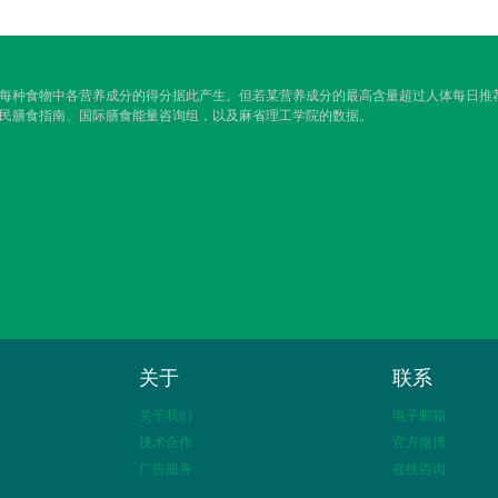
，每种食物中各营养成分的得分据此产生。但若某营养成分的最高含量超过人体每日
居民膳食指南、国际膳食能量咨询组，以及麻省理工学院的数据。
关于
联系
关于我们
电子邮箱
技术合作
官方微博
广告服务
在线咨询