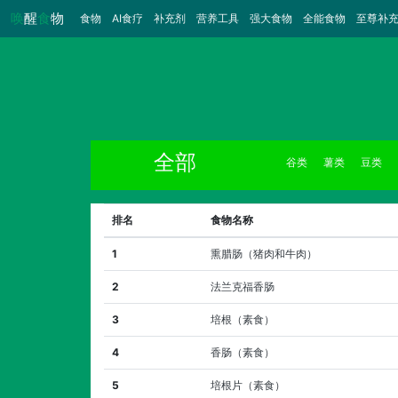
唤
醒
食
物
食物
（当前）
AI食疗
补充剂
营养工具
强大食物
全能食物
至尊补
全部
谷类
薯类
豆类
排名
食物名称
1
熏腊肠（猪肉和牛肉）
2
法兰克福香肠
3
培根（素食）
4
香肠（素食）
5
培根片（素食）