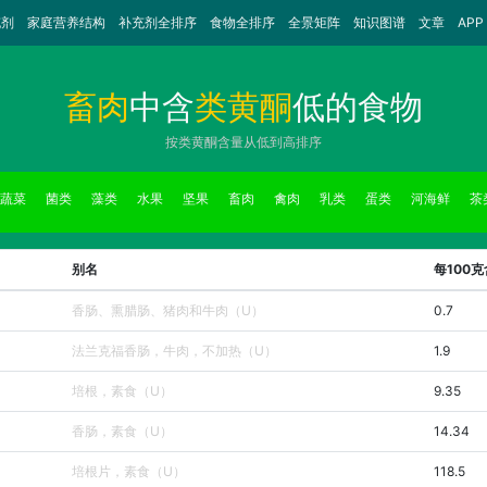
充剂
家庭营养结构
补充剂全排序
食物全排序
全景矩阵
知识图谱
文章
APP
畜肉
中含
类黄酮
低的食物
按类黄酮含量从低到高排序
蔬菜
菌类
藻类
水果
坚果
畜肉
禽肉
乳类
蛋类
河海鲜
茶
别名
每100
香肠、熏腊肠、猪肉和牛肉（U）
0.7
法兰克福香肠，牛肉，不加热（U）
1.9
培根，素食（U）
9.35
香肠，素食（U）
14.34
培根片，素食（U）
118.5