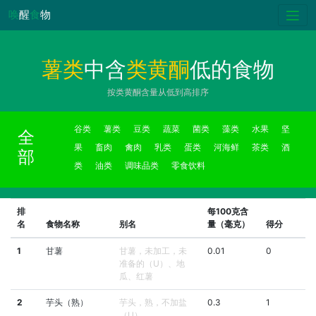
唤
醒
食
物
薯类
中含
类黄酮
低的食物
按类黄酮含量从低到高排序
谷类
薯类
豆类
蔬菜
菌类
藻类
水果
坚
全
果
畜肉
禽肉
乳类
蛋类
河海鲜
茶类
酒
部
类
油类
调味品类
零食饮料
排
每100克含
名
食物名称
别名
量（毫克）
得分
1
甘薯
甘薯，未加工，未
0.01
0
准备的（U）、地
瓜、红薯
2
芋头（熟）
芋头，熟，不加盐
0.3
1
（U）