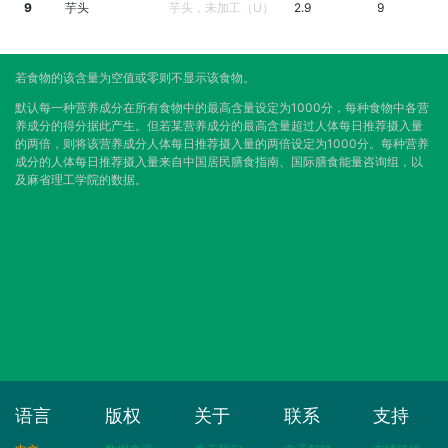
9
芋头
芋头，未加工（U）
2.9
9
若食物的该含量为空值或零则不显示该食物。
默认每一种营养成分在所有食物中的最高含量设定为1000分，每种食物中各营
养成分的得分据此产生。但若某营养成分的最高含量超过人体每日推荐摄入量
的两倍，则将该营养成分人体每日推荐摄入量的两倍设定为1000分。每种营养
成分的人体每日推荐摄入量来自中国居民膳食指南、国际膳食能量咨询组，以
及麻省理工学院的数据。
语言
版权
关于
联系
支持