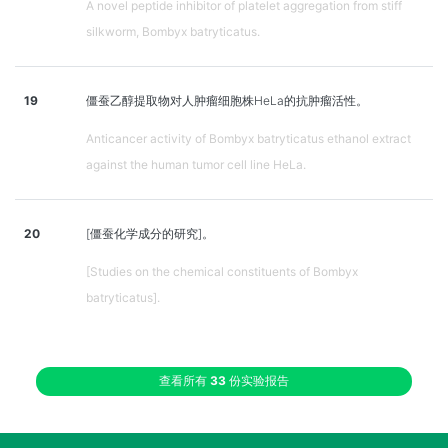
A novel peptide inhibitor of platelet aggregation from stiff
silkworm, Bombyx batryticatus.
19
僵蚕乙醇提取物对人肿瘤细胞株HeLa的抗肿瘤活性。
Anticancer activity of Bombyx batryticatus ethanol extract
against the human tumor cell line HeLa.
20
[僵蚕化学成分的研究]。
[Studies on the chemical constituents of Bombyx
batryticatus].
查看所有
33
份实验报告