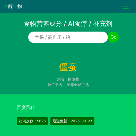
唤
醒
食
物
食物营养成分 / AI食疗 / 补充剂
食物/AI食疗诉求/补充剂名称
Go
僵蚕
别名：白僵蚕
拉丁学名：
至尊会员可见
百度百科
访问次数：5626
最近更新：2025-09-23