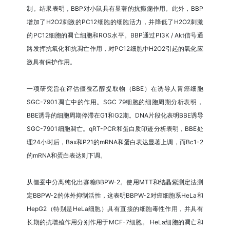
制。结果表明，BBP对小鼠具有显著的抗癫痫作用。此外，BBP
增加了H2O2刺激的PC12细胞的细胞活力，并降低了H2O2刺激
的PC12细胞的凋亡细胞和ROS水平。BBP通过PI3K / Akt信号通
路发挥抗氧化和抗凋亡作用，对PC12细胞中H2O2引起的氧化应
激具有保护作用。
一项研究旨在评估僵蚕乙醇提取物（BBE）在诱导人胃癌细胞
SGC-7901凋亡中的作用。SGC 79细胞的细胞周期分析表明，
BBE诱导的细胞周期停滞在G1和G2期。DNA片段化表明BBE诱导
SGC-7901细胞凋亡。qRT-PCR和蛋白质印迹分析表明，BBE处
理24小时后，Bax和P21的mRNA和蛋白表达显著上调，而Bc1-2
的mRNA和蛋白表达则下调。
从僵蚕中分离纯化出寡糖BBPW-2。使用MTT和结晶紫测定法测
定BBPW-2的体外抑制活性，这表明BBPW-2对癌细胞系HeLa和
HepG2（特别是HeLa细胞）具有直接的细胞毒性作用，并具有
长期的抗增殖作用分别作用于MCF-7细胞。 HeLa细胞的凋亡和