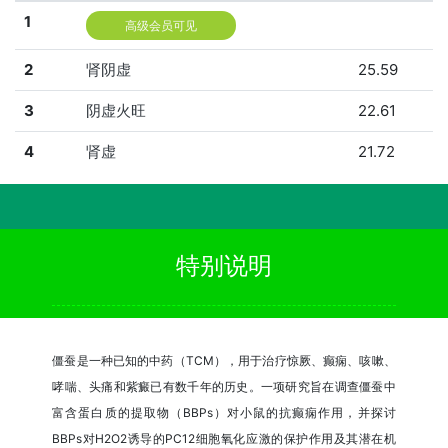
1
高级会员可见
2
肾阴虚
25.59
3
阴虚火旺
22.61
4
肾虚
21.72
特别说明
僵蚕是一种已知的中药（TCM），用于治疗惊厥、癫痫、咳嗽、
哮喘、头痛和紫癜已有数千年的历史。一项研究旨在调查僵蚕中
富含蛋白质的提取物（BBPs）对小鼠的抗癫痫作用，并探讨
BBPs对H2O2诱导的PC12细胞氧化应激的保护作用及其潜在机