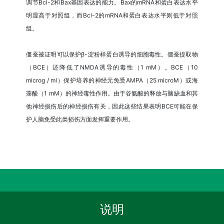
调节Bcl-2和Bax基因表达的能力。Bax的mRNA和蛋白表达水平
明显高于对照组，而Bcl-2的mRNA和蛋白表达水平则低于对照
组。
僵蚕被证明可以保护β-淀粉样蛋白诱导的细胞毒性。僵蚕提取物
（BCE）还降低了NMDA诱导的毒性（1 mM）。BCE（10
microg / ml）保护培养的神经元免受AMPA（25 microM）或海
藻酸（1 mM）的神经毒性作用。由于谷氨酸的释放与脑缺血和其
他神经损伤后的神经损伤有关，因此这些结果表明BCE可能在保
护人脑免受此类损伤方面发挥重要作用。
说明