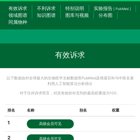
有效诉求
不利诉求
特别说明
实验报告
[ PubMed ]
领域图谱
知识图谱
图库与视频
分布图
同属物种
有效诉求
以下数据由对全球最大的生物医学文献数据库PubMed及维基百科与中医名著
利用人工智能算法分析得出
对于任何诉求而言，对其有效的补充剂的最高权重值为100。
排名
名称
别名
权重
1
高级会员可见
2
高级会员可见