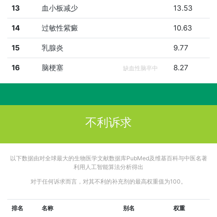
13
血小板减少
13.53
14
过敏性紫癜
10.63
15
乳腺炎
9.77
16
脑梗塞
8.27
缺血性脑卒中
不利诉求
以下数据由对全球最大的生物医学文献数据库PubMed及维基百科与中医名著
利用人工智能算法分析得出
对于任何诉求而言，对其不利的补充剂的最高权重值为100。
排名
名称
别名
权重