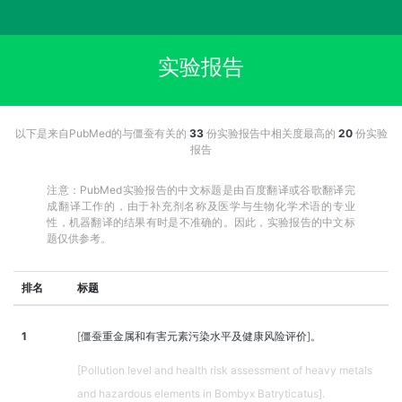
实验报告
以下是来自PubMed的与僵蚕有关的
33
份实验报告中相关度最高的
20
份实验
报告
注意：PubMed实验报告的中文标题是由百度翻译或谷歌翻译完
成翻译工作的，由于补充剂名称及医学与生物化学术语的专业
性，机器翻译的结果有时是不准确的。因此，实验报告的中文标
题仅供参考。
排名
标题
1
[僵蚕重金属和有害元素污染水平及健康风险评价]。
[Pollution level and health risk assessment of heavy metals
and hazardous elements in Bombyx Batryticatus].