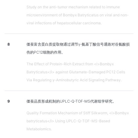
Study on the anti-tumor mechanism related to immune
microenvironment of Bombyx Batryticatus on viral and non-
viral infections of hepatocellular carcinoma.
8
僵蚕富含蛋白质提取物通过调节γ-氨基丁酸信号通路对谷氨酸损
伤的PC12细胞的作用。
The Effect of Protein-Rich Extract from <i>Bombyx
Batryticatus</i> against Glutamate-Damaged PC12 Cells
Via Regulating γ-Aminobutyric Acid Signaling Pathway.
9
僵蚕品质形成机制的UPLC-Q-TOF-MS代谢组学研究。
Quality Formation Mechanism of Stiff Silkworm, <i>Bombyx
batryticatus</i> Using UPLC-Q-TOF-MS-Based
Metabolomics.