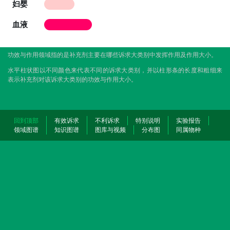
妇婴
血液
功效与作用领域指的是补充剂主要在哪些诉求大类别中发挥作用及作用大小。
水平柱状图以不同颜色来代表不同的诉求大类别，并以柱形条的长度和粗细来
表示补充剂对该诉求大类别的功效与作用大小。
回到顶部
有效诉求
不利诉求
特别说明
实验报告
领域图谱
知识图谱
图库与视频
分布图
同属物种