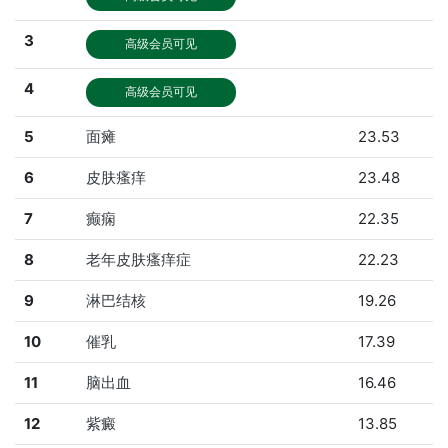
3
高级会员可见
4
高级会员可见
5
面瘫
23.53
6
皮肤瘙痒
23.48
7
癫痫
22.35
8
老年皮肤瘙痒症
22.23
9
淋巴结核
19.26
10
催乳
17.39
11
脑出血
16.46
12
紫癜
13.85