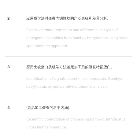
2
应用质谱法对僵蚕内源性肽的广泛表征和差异分析。
Extensive characterization and differential analysis of
endogenous peptides from Bombyx batryticatus using mass
spectrometric approach.
3
应用比较蛋白质组学方法鉴定加工后的僵蚕特征蛋白。
Identification of signature proteins of processed Bombyx
batryticatus by comparative proteomic analysis.
4
[高温加工僵蚕的科学内涵]。
[Scientific connotation of processing Bombyx Batryticatus
under high temperature].