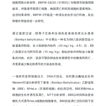
细胞周期分析表明，BBPW-2在G0 / G1和G2 / M期诱导细胞周期
破坏，伴随着早期凋亡细胞，晚期凋亡和坏死细胞的显着增加。
这些结果表明，BBPW-2可能是一种潜在的化学治疗药物，其抗
肿瘤作用值得进一步研究。
通过凝胶过滤，阴离子交换和反相高效液相色谱法从僵蚕
（Bombyx batryticatus）中分离出一种名为BB八肽的新型血小
板凝集抑制肽。在小鼠静脉内给药（30 mg / kg，4天）后，BB
八肽显示出与阿司匹林（10 mg / kg）相似的体外抑制血小板聚
集的功效。此外，该肽可预防肺血栓栓塞模型中的瘫痪和死亡，
并显著减少氯化铁诱导的大鼠血栓形成。
一项研究使用细胞活力、DNA片段化、实时聚合酶链反应和
Western印迹分析研究了僵蚕（Bombyx Batryticatus）乙醇提取
物（BBE）对HeLa（宫颈癌细胞）的抗癌活性。BBE抑制HeLa
细胞的生长并诱导其凋亡。MTT分析表明，BBE以时间和浓度依
赖性方式诱导HeLa细胞的细胞毒性。BBE的促凋亡活性归因于其