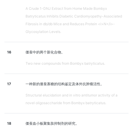
A Crude 1-DNJ Extract from Home Made Bombyx
Batryticatus Inhibits Diabetic Cardiomyopathy-Associated
Fibrosis in db/db Mice and Reduces Protein <i>N</i>-
Glycosylation Levels.
16
僵蚕中的两个新化合物。
Two new compounds from Bombyx batryticatus.
17
一种新的僵蚕寡糖的结构鉴定及体外抗肿瘤活性。
Structural elucidation and in vitro antitumor activity of a
novel oligosaccharide from Bombyx batryticatus.
18
僵蚕血小板聚集肽抑制剂的研究。