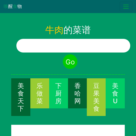
唤
醒
食
物
牛肉
的菜谱
食物名称
Go
美
乐
下
香
豆
美
食
做
厨
哈
果
食
天
菜
房
网
美
U
下
食