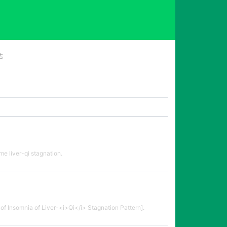
告
me liver-qi stagnation.
f Insomnia of Liver-<i>Qi</i> Stagnation Pattern].