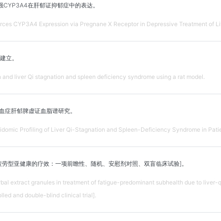
CYP3A4在肝郁证抑郁症中的表达。
ces CYP3A4 Expression via Pregnane X Receptor in Depressive Treatment of Li
建立。
 and liver Qi stagnation and spleen deficiency syndrome using a rat model.
高脂血症肝郁脾虚证血脂谱研究。
ic Profiling of Liver Qi-Stagnation and Spleen-Deficiency Syndrome in Patie
疲劳型亚健康的疗效：一项前瞻性、随机、安慰剂对照、双盲临床试验]。
rbal extract granules in treatment of fatigue-predominant subhealth due to liver-
ed and double-blind clinical trial].