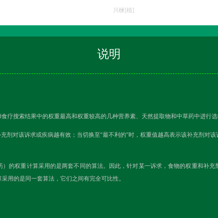
川楝[植]
说明
I食疗搜索结果中的权重最高和权重较高的几种营养素、天然提取物和中草药中进行选
补充剂对该诉求或疾病越有效；当切换至“最不利的”时，权重值越高表示该补充剂对
药）的权重计算采用的是两套不同的算法。因此，针对某一诉求，食物的权重和补充
算采用的是同一套算法，它们之间有完全可比性。