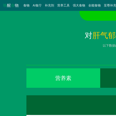
唤
醒
食
物
食物
（当前）
AI食疗
补充剂
营养工具
强大食物
全能食物
至尊补
对
肝气郁
以下数据
营养素