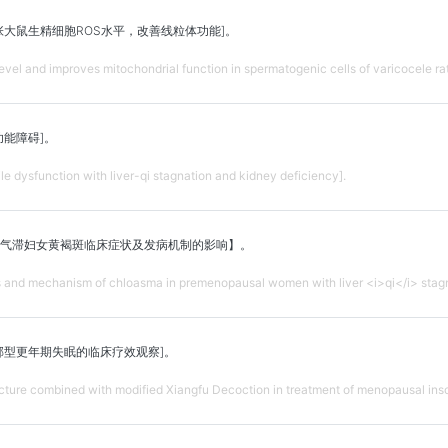
张大鼠生精细胞ROS水平，改善线粒体功能]。
vel and improves mitochondrial function in spermatogenic cells of varicocele rats
功能障碍]。
le dysfunction with liver-qi stagnation and kidney deficiency].
气滞妇女黄褐斑临床症状及发病机制的影响】。
ms and mechanism of chloasma in premenopausal women with liver <i>qi</i> stagn
郁型更年期失眠的临床疗效观察]。
ncture combined with modified Xiangfu Decoction in treatment of menopausal inso