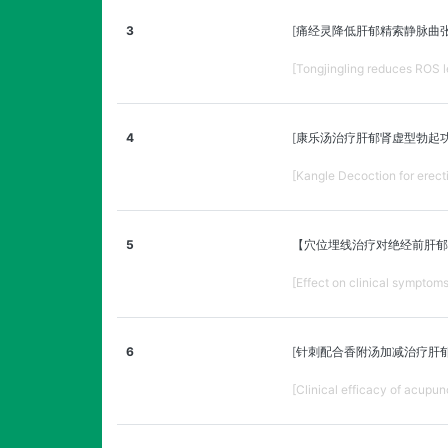
3
[痛经灵降低肝郁精索静脉曲
[Tongjingling reduces ROS le
4
[康乐汤治疗肝郁肾虚型勃起
[Kangle Decoction for erecti
5
【穴位埋线治疗对绝经前肝郁
[Effect on clinical sympto
6
[针刺配合香附汤加减治疗肝
[Clinical efficacy of acupu