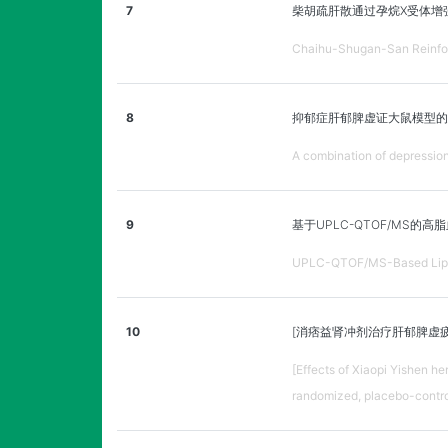
7
柴胡疏肝散通过孕烷X受体增强
Chaihu-Shugan-San Reinfor
8
抑郁症肝郁脾虚证大鼠模型的
A combination of depression
9
基于UPLC-QTOF/MS的
UPLC-QTOF/MS-Based Lipidom
10
[消痞益肾冲剂治疗肝郁脾虚
[Effects of Xiaopi Yishen he
randomized, placebo-controll