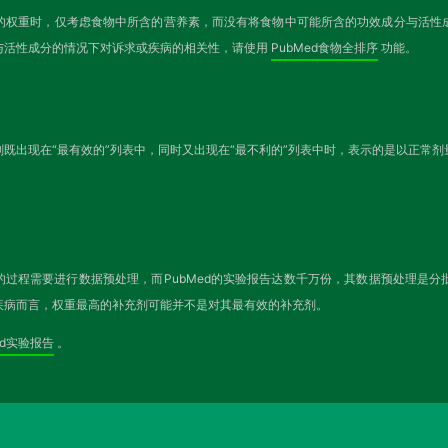
的权重时，仅考虑食物中所含的营养素，而没有将食物中可能所含的功效成分与活性
与活性成分的情况下对诉求或疾病的相关性，请使用
PubMed食物全排序
功能。
既出现在“最有效的”列表中，同时又出现在“最不利的”列表中时，表示的是以正常
的过程需要进行数据预处理，而PubMed的实验报告达数千万份，其数据预处理是
疾病而言，权重最高的补充剂可能并不是对其最有效的补充剂。
ed实验报告
。