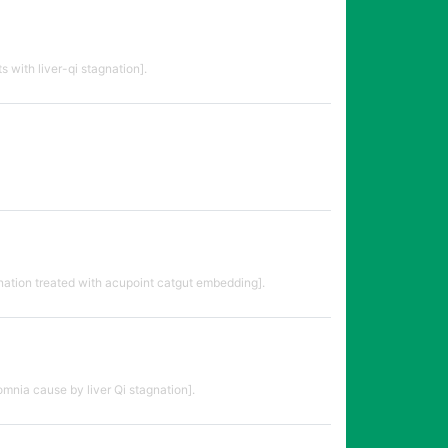
 with liver-qi stagnation].
ation treated with acupoint catgut embedding].
mnia cause by liver Qi stagnation].