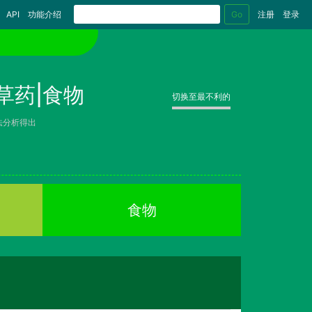
Go
API
功能介绍
注册
登录
草药|食物
切换至最不利的
法分析得出
食物