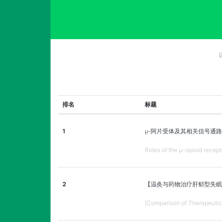
排名
标题
1
μ-阿片受体及其相关信号通
Roles of the µ-opioid recept
2
【温灸与药物治疗肝郁型失眠
[Comparison of Therapeutic 