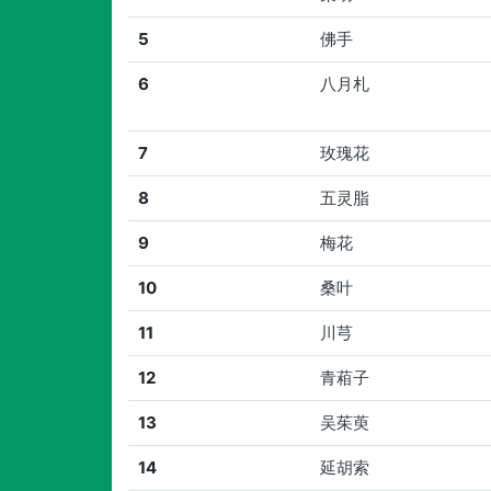
5
佛手
6
八月札
7
玫瑰花
8
五灵脂
9
梅花
10
桑叶
11
川芎
12
青葙子
13
吴茱萸
14
延胡索