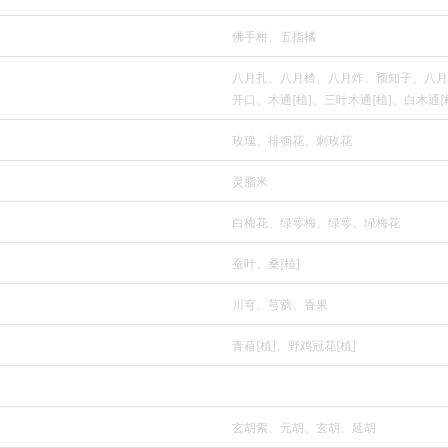
佛手柑、五指橘
八月扎、八月楂、八月炸、预知子、八月
开口、木通[植]、三叶木通[植]、白木通[
玫瑰、徘徊花、刺玫花
灵脂米
白梅花、绿萼梅、绿萼、绿梅花
蚕叶、桑[植]
川穹、芎藭、香果
青葙[植]、野鸡冠花[植]
玄胡索、元胡、玄胡、延胡