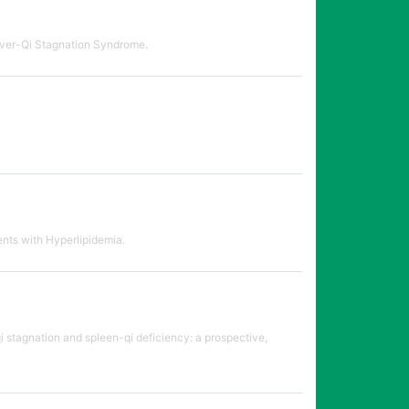
ver-Qi Stagnation Syndrome.
nts with Hyperlipidemia.
qi stagnation and spleen-qi deficiency: a prospective,