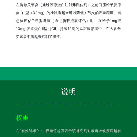
在诱导关节炎（通过胶原蛋白注射弗氏佐剂）之前口服给予胶原
蛋白Ⅱ型（0.1mg）的小鼠看起来可以降低关节炎的严重程度。当
总体评估T细胞增殖（通过胸苷摄取评估）时，在给予1mg或
10mg 胶原蛋白Ⅱ型（CII）持续12周的风湿病患者中，在大多数
受试者中看起来抑制了增殖。
说明
权重
在“有效诉求”中，权重值越高表示该补充剂对该诉求或疾病越有