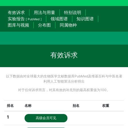
有效诉求
用法与用量
特别说明
实验报告
领域图谱
知识图谱
[ PubMed ]
图库与视频
分布图
同属物种
有效诉求
以下数据由对全球最大的生物医学文献数据库PubMed及维基百科与中医名著
利用人工智能算法分析得出
对于任何诉求而言，对其有效的补充剂的最高权重值为100。
排名
名称
别名
权重
1
高级会员可见