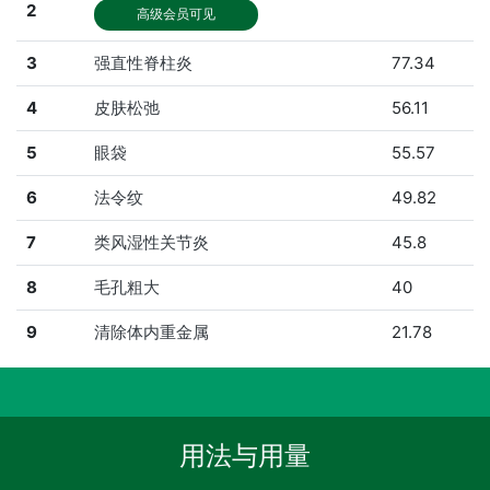
2
高级会员可见
3
强直性脊柱炎
77.34
4
皮肤松弛
56.11
5
眼袋
55.57
6
法令纹
49.82
7
类风湿性关节炎
45.8
8
毛孔粗大
40
9
清除体内重金属
21.78
用法与用量