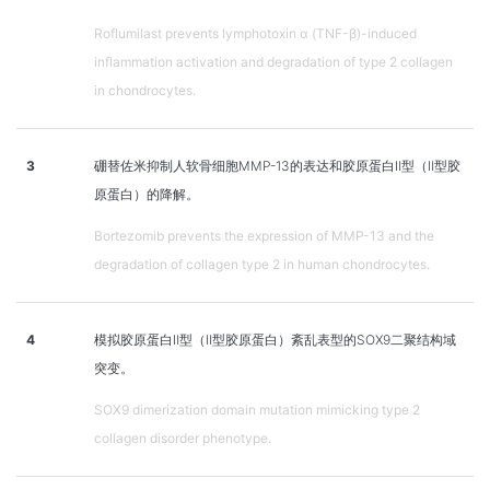
Roflumilast prevents lymphotoxin α (TNF-β)-induced
inflammation activation and degradation of type 2 collagen
in chondrocytes.
3
硼替佐米抑制人软骨细胞MMP-13的表达和胶原蛋白Ⅱ型（Ⅱ型胶
原蛋白）的降解。
Bortezomib prevents the expression of MMP-13 and the
degradation of collagen type 2 in human chondrocytes.
4
模拟胶原蛋白Ⅱ型（Ⅱ型胶原蛋白）紊乱表型的SOX9二聚结构域
突变。
SOX9 dimerization domain mutation mimicking type 2
collagen disorder phenotype.