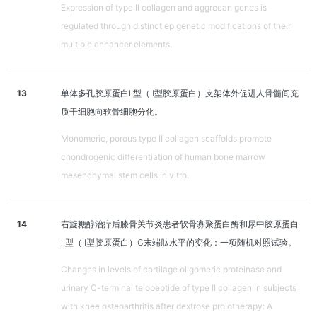
Expression of type II collagen and aggrecan genes is
regulated through distinct epigenetic modifications of their
multiple enhancer elements.
13
单体多孔胶原蛋白Ⅱ型（Ⅱ型胶原蛋白）支架体外促进人骨髓间充
质干细胞向软骨细胞分化。
Monomeric, porous type II collagen scaffolds promote
chondrogenic differentiation of human bone marrow
mesenchymal stem cells in vitro.
14
右旋糖醇治疗后膝骨关节炎患者软骨寡聚蛋白酶和尿中胶原蛋白
II型（II型胶原蛋白）C末端肽水平的变化：一项随机对照试验。
Changes in levels of cartilage oligomeric proteinase and
urinary C-terminal telopeptide of type II collagen in subjects
with knee osteoarthritis after dextrose prolotherapy: A