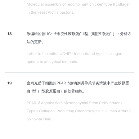
Molecular assembly of recombinant chicken type II collagen
in the yeast Pichia pastoris.
18
致编辑的信UC-II®未变性胶原蛋白Ⅱ型（Ⅱ型胶原蛋白）：分析方
法的更新。
Letter to the editor UC-II® Undenatured type II collagen:
update to analytical methods.
19
含间充质干细胞的PPAR-δ激动剂诱导关节炎滑液中产生胶原蛋
白Ⅱ型（Ⅱ型胶原蛋白）的软骨细胞。
PPAR-δ Agonist With Mesenchymal Stem Cells Induces
Type II Collagen-Producing Chondrocytes in Human Arthritic
Synovial Fluid.