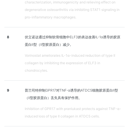
characterization, immunogenicity and relieving effect on
degenerative osteoarthritis via inhibiting STAT1 signaling in
pro-inflammatory macrophages.
8
伏立诺达通过抑制软骨细胞中ELF3的表达改善IL-1α诱导的胶原
蛋白II型（II型胶原蛋白）减少。
Vorinostat ameliorates IL-1α-induced reduction of type II
collagen by inhibiting the expression of ELF3 in
chondrocytes.
9
普兰司特抑制GPR17对TNF-α诱导的ATDC5细胞胶原蛋白Ⅱ型
（Ⅱ型胶原蛋白）丢失具有保护作用。
Inhibition of GPR17 with pranlukast protects against TNF-α-
induced loss of type II collagen in ATDC5 cells.