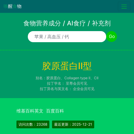
唤
醒
食
物
食物营养成分 / AI食疗 / 补充剂
食物/AI食疗诉求/补充剂名称
Go
胶原蛋白Ⅱ型
别名：胶原蛋白、Collagen type II、CII
拉丁学名：
至尊会员可见
拉丁异名与英文名：
企业会员可见
维基百科英文
百度百科
访问次数：23268
最近更新：2025-12-21