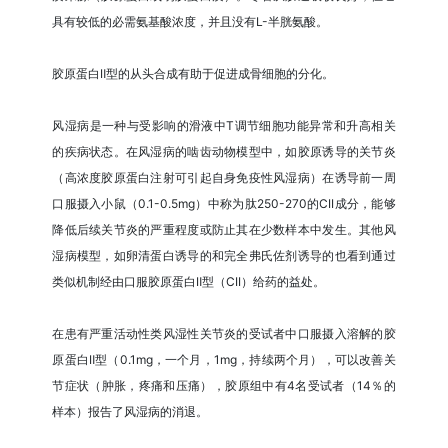
具有较低的必需氨基酸浓度，并且没有L-半胱氨酸。
胶原蛋白Ⅱ型的从头合成有助于促进成骨细胞的分化。
风湿病是一种与受影响的滑液中T调节细胞功能异常和升高相关
的疾病状态。在风湿病的啮齿动物模型中，如胶原诱导的关节炎
（高浓度胶原蛋白注射可引起自身免疫性风湿病）在诱导前一周
口服摄入小鼠（0.1-0.5mg）中称为肽250-270的CII成分，能够
降低后续关节炎的严重程度或防止其在少数样本中发生。其他风
湿病模型，如卵清蛋白诱导的和完全弗氏佐剂诱导的也看到通过
类似机制经由口服胶原蛋白Ⅱ型（CII）给药的益处。
在患有严重活动性类风湿性关节炎的受试者中口服摄入溶解的胶
原蛋白Ⅱ型（0.1mg，一个月，1mg，持续两个月），可以改善关
节症状（肿胀，疼痛和压痛），胶原组中有4名受试者（14％的
样本）报告了风湿病的消退。