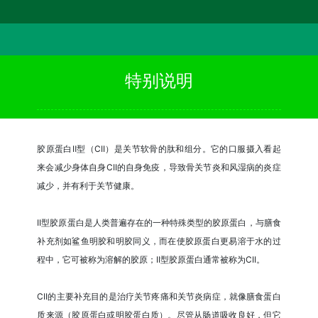
特别说明
胶原蛋白Ⅱ型（CII）是关节软骨的肽和组分。它的口服摄入看起
来会减少身体自身CII的自身免疫，导致骨关节炎和风湿病的炎症
减少，并有利于关节健康。
II型胶原蛋白是人类普遍存在的一种特殊类型的胶原蛋白，与膳食
补充剂如鲨鱼明胶和明胶同义，而在使胶原蛋白更易溶于水的过
程中，它可被称为溶解的胶原；II型胶原蛋白通常被称为CII。
CII的主要补充目的是治疗关节疼痛和关节炎病症，就像膳食蛋白
质来源（胶原蛋白或明胶蛋白质）。尽管从肠道吸收良好，但它