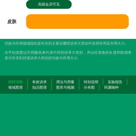
高级会员可见
皮肤
功效与作用领域指的是补充剂主要在哪些诉求大类别中发挥作用及作用大小。
水平柱状图以不同颜色来代表不同的诉求大类别，并以柱形条的长度和粗细来
表示补充剂对该诉求大类别的功效与作用大小。
回到顶部
有效诉求
用法与用量
特别说明
实验报告
领域图谱
知识图谱
图库与视频
分布图
同属物种