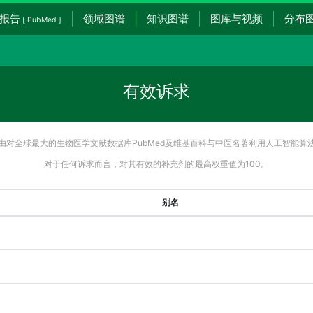
报告
领域图谱
知识图谱
图库与视频
分布
[ PubMed ]
有效诉求
由对全球最大的生物医学文献数据库PubMed及维基百科与中医名著利用人工智能算
对于任何诉求而言，对其有效的补充剂的最高权重值为100。
别名