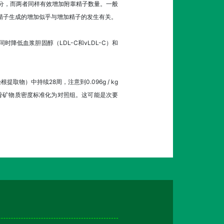
分，而两者同样有效增加附睾精子数量。一般
精子生成的增加似乎与增加精子的发生有关。
低血浆胆固醇（LDL-C和vLDL-C）和
根提取物）中持续28周，注意到0.096g / kg
将骨矿物质密度标准化为对照组。这可能是次要