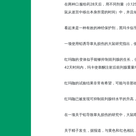
在两种口服给药28天后，用不同剂量（0.1
鼠从迷宫中移出本身所需的时间）中，并且
看起来是一种有效的神经保护剂，黑玛卡似
一项使用铅诱导睾丸损伤的大鼠研究指出，使
红玛咖的变体似乎能够抑制前列腺的生长，但
42天时间内，玛卡使睾酮注射后前列腺重量
红玛咖的试验结果非常有希望，可能与非那
红玛咖已被发现可抑制前列腺锌水平的升高，促
在一项关于铅导致睾丸损伤的研究中，大鼠喂
关于精子发生，据报道，与黄色和红色相比