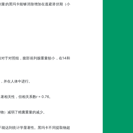
所有剂量的黑玛卡能够消除增加在逃避潜伏期（小
相对于对照组，腹部前列腺重量较小，在14和
，并在人体中进行。
性，但相关系数r = 0.76。
取物）减弱了精囊重量的减少。
不能达到统计学显著性。黑玛卡不同提取物超