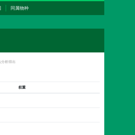
图
同属物种
法分析得出
权重