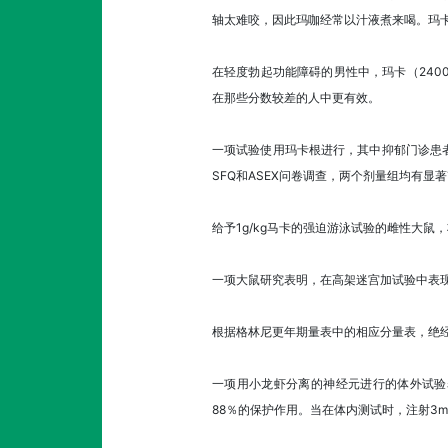
轴太难咬，因此玛咖经常以汁液煮来喝。玛
在轻度勃起功能障碍的男性中，玛卡（240
在那些分数较差的人中更有效。
一项试验使用玛卡根进行，其中抑郁门诊患者（
SFQ和ASEX问卷调查，两个剂量组均有
给予1g/kg马卡的强迫游泳试验的雌性大鼠
一项大鼠研究表明，在高架迷宫加试验中表
根据格林尼更年期量表中的相应分量表，绝经
一项用小龙虾分离的神经元进行的体外试验表明
88％的保护作用。当在体内测试时，注射3m