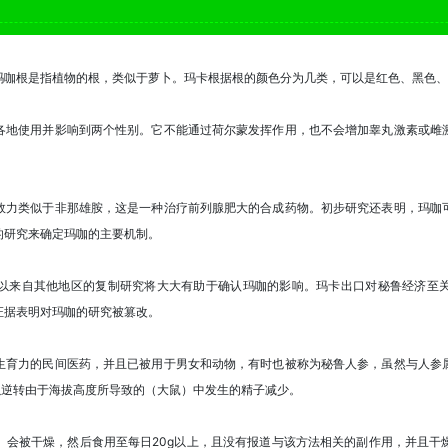
玛咖根是指植物的根，类似于萝卜。玛卡根据根的颜色分为几类，可以是红色、黑色、
各地使用并影响到两个性别。它不能通过荷尔蒙发挥作用，也不会增加睾丸激素或雌
效力类似于非那雄胺，这是一种治疗前列腺肥大的合成药物。初步研究还表明，玛咖
的研究来确定玛咖的主要机制。
以来自其他地区的复制研究将大大有助于确认玛咖的影响。玛卡出口对秘鲁经济至
证据表明对玛咖的研究被篡改。
生育力的民间医药，并且已被用于男女和动物，有时也被称为秘鲁人参，虽然与人参
可以逆转由于海拔高度所导致的（大鼠）中发生的精子减少。
）会被干燥，然后食用至每日20g以上，且没有报道与该方法相关的副作用，并且干