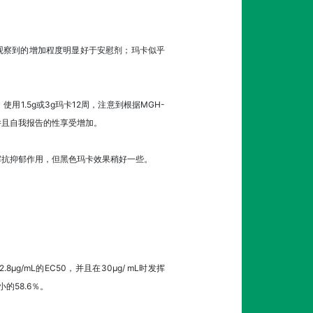
卡观察到的增加程度明显好于安慰剂；玛卡似乎
1.5g或3g玛卡12周，注意到根据MGH-
并且自我报告的性享受增加。
发挥抗抑郁作用，但黑色玛卡效果稍好一些。
mL的EC50，并且在30μg/ mL时发挥
的58.6％。