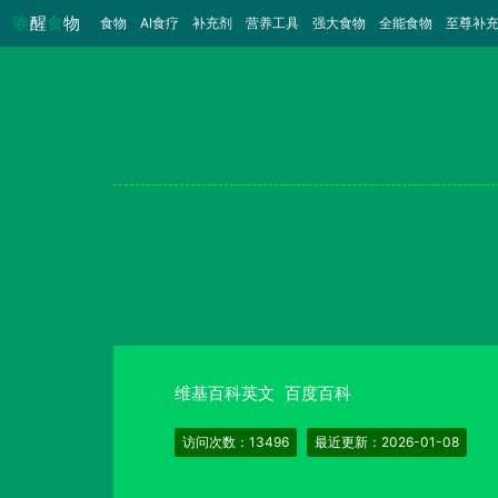
唤
醒
食
物
食物
（当前）
AI食疗
补充剂
营养工具
强大食物
全能食物
至尊补
维基百科英文
百度百科
访问次数：13496
最近更新：2026-01-08