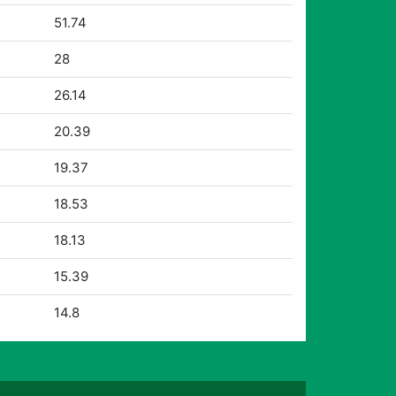
51.74
28
26.14
20.39
19.37
18.53
18.13
15.39
14.8