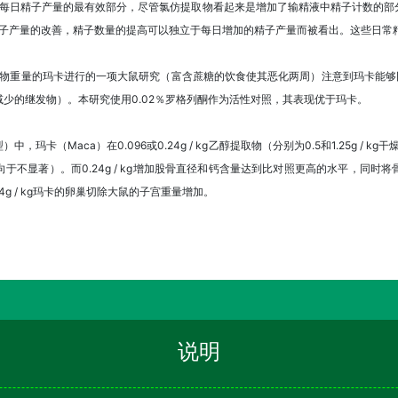
加每日精子产量的最有效部分，尽管氯仿提取物看起来是增加了输精液中精子计数的部
精子产量的改善，精子数量的提高可以独立于每日增加的精子产量而被看出。这些日常
物重量的玛卡进行的一项大鼠研究（富含蔗糖的饮食使其恶化两周）注意到玛卡能够同时降
少的继发物）。本研究使用0.02％罗格列酮作为活性对照，其表现优于玛卡。
（Maca）在0.096或0.24g / kg乙醇提取物（分别为0.5和1.25g / kg干燥
于不显著）。而0.24g / kg增加股骨直径和钙含量达到比对照更高的水平，同时
g / kg玛卡的卵巢切除大鼠的子宫重量增加。
说明