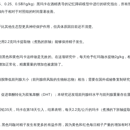
25、0.25、0.5和1g/kg）黑玛卡在酒精诱导的记忆障碍模型中进行的研究指出，
倾向于相对于对照组的时间显著改善。
乎比其他生态型更具神经保护作用，但具体原因目前还不清楚。
用2.2克玛卡提取物（煮熟的胚轴）能够保持精子发生。
黑色和黄色玛卡这样做是无效的。在这项研究中，每天给予红玛咖水提物2g/kg，
增加正常化，精囊重量的增加也被废除了。
雄胺降低前列腺大小（前列腺癌风险的生物标志物）相当；需要在国外或秘鲁复制研究
进睾酮转化为双氢睾酮（DHT）；本研究还发现前列腺锌水平与前列腺重量存在显著相关
铅35天，玛卡在第18天引入，结果表明，每天2.2克/公斤的玛卡（煮沸的下胚轴提
，黑色玛咖对精子发生有更多的有益作用，因为黄色和红色每日精子产量的增加有时