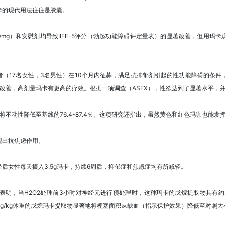
卡的现代用法往往是胶囊。
0mg）和安慰剂均导致IIEF-5评分（勃起功能障碍评定量表）的显著改善，但用玛
17名女性，3名男性）在10个月内征募，满足抗抑郁剂引起的性功能障碍的条件，使用
显著改善，高剂量玛卡有更高的疗效。根据一项调查（ASEX），性欲达到了显著水平，
，将不动性降低至基线的76.4-87.4％。这项研究还指出，虽然黄色和红色玛咖也能
现出抗焦虑作用。
后女性每天摄入3.5g玛卡，持续6周后，抑郁症和焦虑症均有所减轻。
，当H2O2处理前3小时对神经元进行预处理时，这种玛卡的戊烷提取物具有约2.8μg/
g/kg体重的戊烷玛卡提取物显著地将梗塞面积从缺血（指示保护效果）降低至对照大小