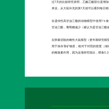
过7天的比较研究表明，乙酸乙酯部分是增
来说，从大鼠补充的第1天就可以看到每日
在遗传性高甘油三酯的动物模型中使用1％食
甘油三酯，葡萄糖减少（被认为是甘油三酯减
在卵巢切除的雌性大鼠模型（更年期研究模型）中，玛卡
用于保存骨矿物质，相对于对照的密度（倾向
的雌激素作用，因为这项研究指出，喂食0.24