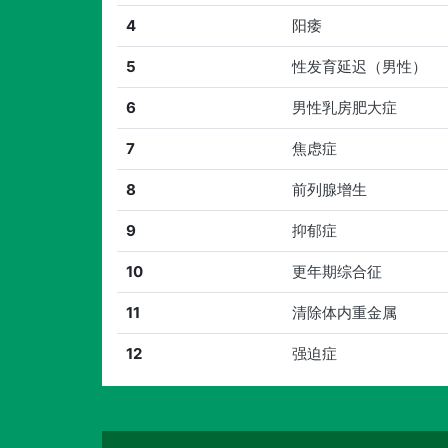
4
阳痿
5
性发育延迟（男性）
6
男性乳房肥大症
7
焦虑症
8
前列腺增生
9
抑郁症
10
更年期综合征
11
清除体内重金属
12
强迫症