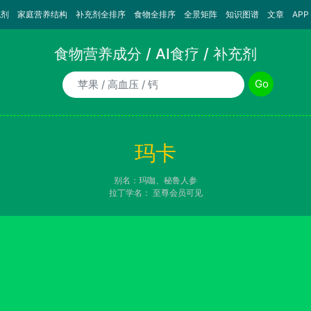
充剂
家庭营养结构
补充剂全排序
食物全排序
全景矩阵
知识图谱
文章
APP
食物营养成分 / AI食疗 / 补充剂
食物/AI食疗诉求/补充剂名称
Go
玛卡
别名：玛咖、秘鲁人参
拉丁学名：
至尊会员可见