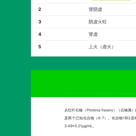
2
肾阴虚
3
阴虚火旺
4
肾虚
5
上火（虚火）
从红叶石楠（Photinia frasery）（石
及两个已知化合物（6-7）。化合物1和2是
3.49±0.21μg/mL。