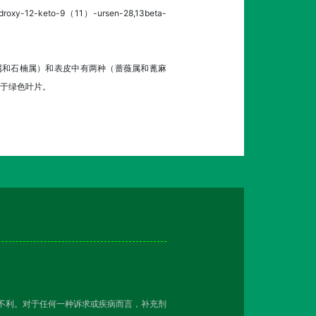
xy-12-keto-9（11）-ursen-28,13beta-
属和石楠属）和表皮中有两种（蔷薇属和蓖麻
于绿色叶片。
越不利。对于任何一种诉求或疾病而言，补充剂