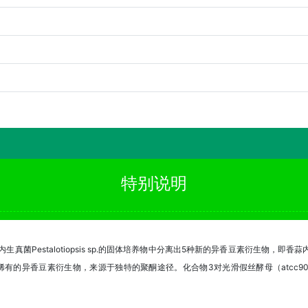
特别说明
楠属）内生真菌Pestalotiopsis sp.的固体培养物中分离出5种新的异香豆素衍生物，即香
稀有的异香豆素衍生物，来源于独特的聚酮途径。化合物3对光滑假丝酵母（atcc90