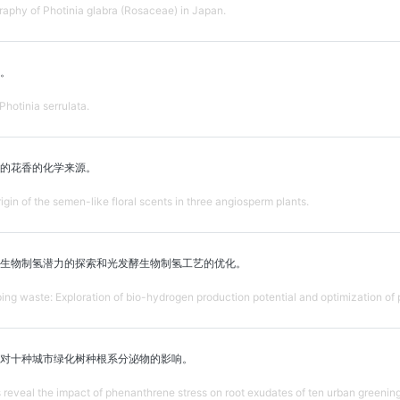
aphy of Photinia glabra (Rosaceae) in Japan.
。
hotinia serrulata.
的花香的化学来源。
gin of the semen-like floral scents in three angiosperm plants.
生物制氢潜力的探索和光发酵生物制氢工艺的优化。
ing waste: Exploration of bio-hydrogen production potential and optimization o
对十种城市绿化树种根系分泌物的影响。
eveal the impact of phenanthrene stress on root exudates of ten urban greening