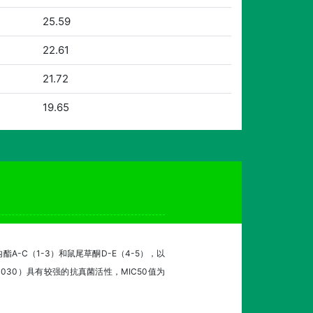
25.59
22.61
21.72
19.65
蒜内酯A-C（1-3）和鼠尾草酮D-E（4-5），以
030）具有较强的抗真菌活性，MIC50值为