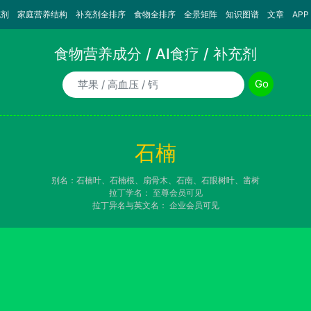
充剂
家庭营养结构
补充剂全排序
食物全排序
全景矩阵
知识图谱
文章
APP
食物营养成分 / AI食疗 / 补充剂
食物/AI食疗诉求/补充剂名称
Go
石楠
别名：石楠叶、石楠根、扇骨木、石南、石眼树叶、凿树
拉丁学名：
至尊会员可见
拉丁异名与英文名：
企业会员可见