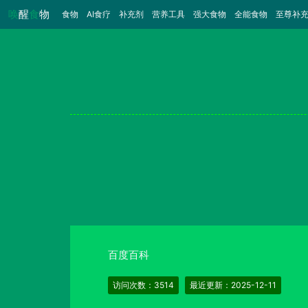
唤
醒
食
物
食物
（当前）
AI食疗
补充剂
营养工具
强大食物
全能食物
至尊补
百度百科
访问次数：3514
最近更新：2025-12-11