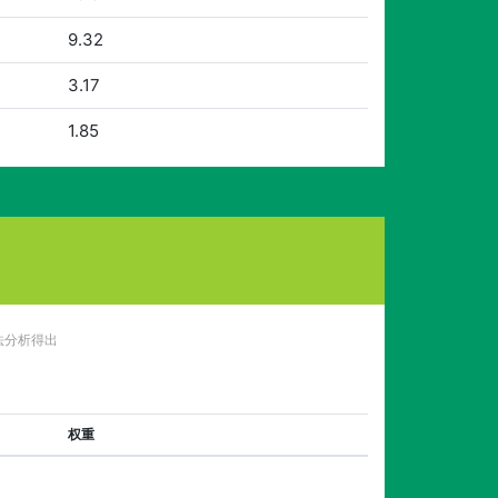
9.32
3.17
1.85
法分析得出
权重