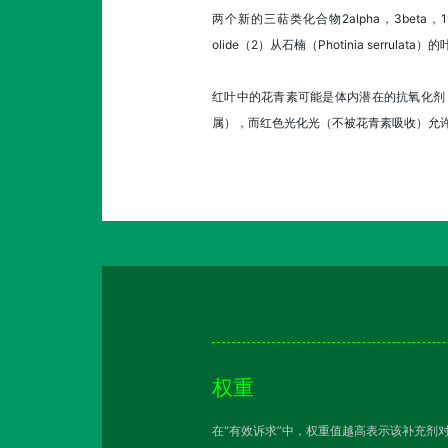
两个新的三萜类化合物2alpha，3beta，11alpha，1
olide（2）从石楠（Photinia serrulat
红叶中的花青素可能是体内潜在的抗氧化剂
属），而红色光化光（不被花青素吸收）允
权重
在“有效诉求”中，权重值越高表示该补充剂