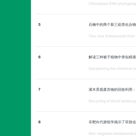
Chloroplast DNA phylogeogr
5
石楠中的两个新三萜类化合物
Two new triterpenoids from P
6
解读三种被子植物中类似精液
Deciphering the chemical ori
7
灌木景观废弃物的回收利用：
Recycling of shrub landscap
8
非靶向代谢组学揭示了菲胁迫
Non-targeted metabolomics r