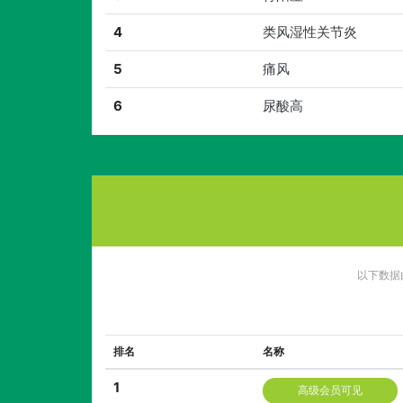
4
类风湿性关节炎
5
痛风
6
尿酸高
以下数据
排名
名称
1
高级会员可见