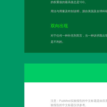
的权重值的最高值总是100。
用法与用量及特别说明，源自美国及全球科研
双向出现
对于任何一种补充剂而言，当一种诉求既出现
是不利的。
注意：PubMed实验报告的中文标题是由
验报告的中文标题仅供参考。