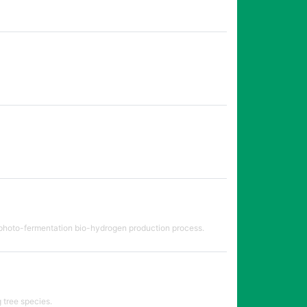
f photo-fermentation bio-hydrogen production process.
 tree species.