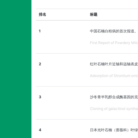
排名
标题
1
中国石楠白粉病的首次报道。
First Report of Powdery Mil
2
红叶石楠叶片近轴和远轴表皮
Adsorption of Strontium onto
3
沙冬青半乳醇合成酶基因的克
Cloning of galactinol synth
4
日本光叶石楠（蔷薇科）叶绿