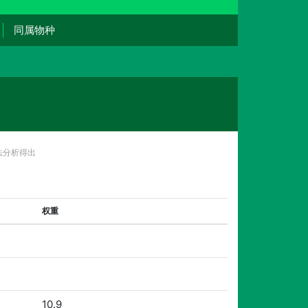
同属物种
法分析得出
权重
10.9