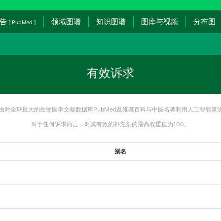
告
领域图谱
知识图谱
图库与视频
分布图
[ PubMed ]
有效诉求
由对全球最大的生物医学文献数据库PubMed及维基百科与中医名著利用人工智能算
对于任何诉求而言，对其有效的补充剂的最高权重值为100。
别名