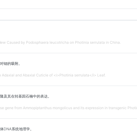
dew Caused by Podosphaera leucotricha on Photinia serrulata in China.
对锶的吸附。
 Adaxial and Abaxial Cuticle of <i>Photinia serrulata</i> Leaf.
隆及其在转基因石楠中的表达。
ase gene from Ammopiptanthus mongolicus and its expression in transgenic Photini
体DNA系统地理学。