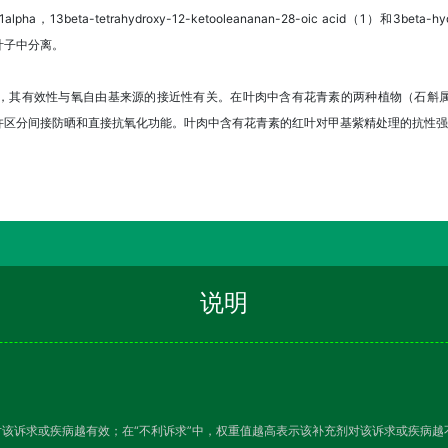
3beta-tetrahydroxy-12-ketooleananan-28-oic acid（1）和3beta-hydro
a）的叶子中分离。
，其有效性与氧自由基来源的接近性有关。在叶肉中含有花青素的两种植物（石斛
许区分间接防晒和直接抗氧化功能。叶肉中含有花青素的红叶对甲基紫精处理的抗性强
说明
对该诉求或疾病越有效；在“不利诉求”中，权重值越高表示该补充剂对该诉求或疾病