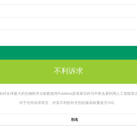
不利诉求
由对全球最大的生物医学文献数据库PubMed及维基百科与中医名著利用人工智能算
对于任何诉求而言，对其不利的补充剂的最高权重值为100。
别名