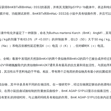
得BmKBTx和BmNaL-3SS2的基因，并将其克隆到pSYPU-1b载体中。表达
胞膜片钳。功能测试表明，BmKBTx和BmNaL-3SS2在小鼠中具有镇痛作用，并且可以
）的毒液中纯化并鉴定了一种新肽，命名为Buthus martensi Karch（BmK）AngM
 kg的剂量下有63.0%（P <0.001）的抑制效率，但LD（50）大于50 mg / k
I（Na））和电压依赖性延迟整流K（+）电流（I（K）），但对瞬时K（+）电流。
rsh，东亚钳蝎、全蝎）毒液中发现的天然肽BmKn1的两个类似物和BmKn2的四个已被合
n2V1和赖氨酸取代的类似物BmKn2K7通常具有最高的抗生素和溶血活性。与原始
属，其活性出乎意料地趋于平稳。相反，带有两个正电荷的类似物具有最小的抗菌或溶
混合物，其中许多具有不同的生物活性。在一项研究中，经过生物测定驱动的色谱纯
2。在用小鼠扭曲试验绘制的剂量效应曲线中，BmK AGAP-SYPU2显示出镇痛活性，ED
2具有更长的持续时间，与止痛药吗啡具有相似的作用。BmK AGAP-SYPU2在体内还显示