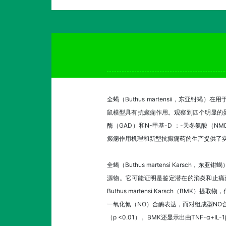
全蝎（Buthus martensii，东亚
鼠模型具有抗癫痫作用。观察到四个明显的蛋白
酶（GAD）和N-甲基-D ：-天冬氨酸（
癫痫作用机理和新型抗癫痫药的生产提供了
全蝎（Buthus martensi Kar
源物。它可能证明是鉴定潜在的消炎和止痛
Buthus martensi Karsch（B
一氧化氮（NO）合酶表达，而对组成型NO合
（p <0.01）。BMK还显示出由TNF-