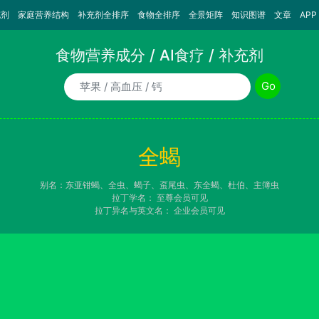
充剂
家庭营养结构
补充剂全排序
食物全排序
全景矩阵
知识图谱
文章
APP
食物营养成分 / AI食疗 / 补充剂
食物/AI食疗诉求/补充剂名称
Go
全蝎
别名：东亚钳蝎、全虫、蝎子、虿尾虫、东全蝎、杜伯、主簿虫
拉丁学名：
至尊会员可见
拉丁异名与英文名：
企业会员可见