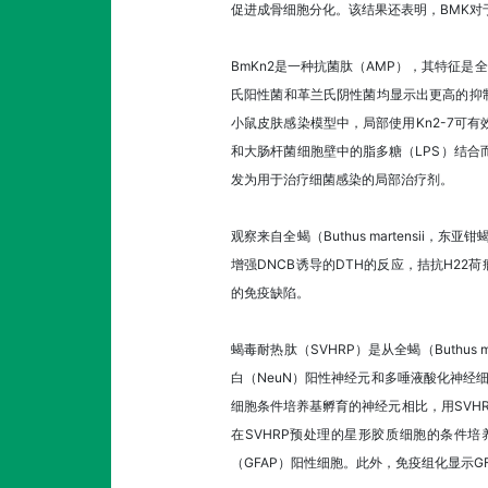
促进成骨细胞分化。该结果还表明，BMK对
BmKn2是一种抗菌肽（AMP），其特征是全蝎
氏阳性菌和革兰氏阴性菌均显示出更高的抑制
小鼠皮肤感染模型中，局部使用Kn2-7可有
和大肠杆菌细胞壁中的脂多糖（LPS）结合而
发为用于治疗细菌感染的局部治疗剂。
观察来自全蝎（Buthus martensii
增强DNCB诱导的DTH的反应，拮抗H22
的免疫缺陷。
蝎毒耐热肽（SVHRP）是从全蝎（Buthus 
白（NeuN）阳性神经元和多唾液酸化神经细
细胞条件培养基孵育的神经元相比，用SVH
在SVHRP预处理的星形胶质细胞的条件培
（GFAP）阳性细胞。此外，免疫组化显示GF