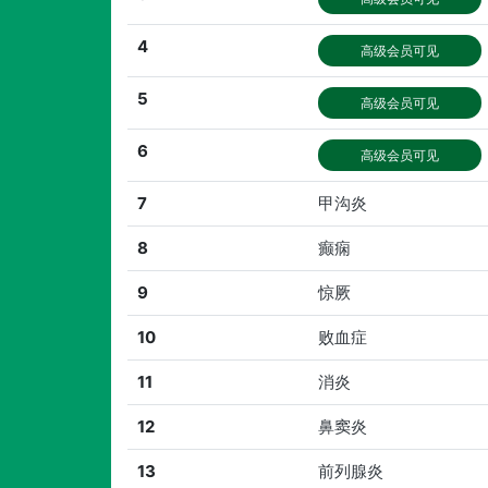
4
高级会员可见
5
高级会员可见
6
高级会员可见
7
甲沟炎
8
癫痫
9
惊厥
10
败血症
11
消炎
12
鼻窦炎
13
前列腺炎