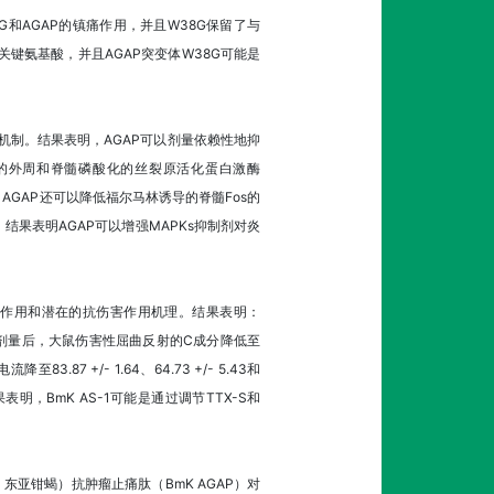
8G和AGAP的镇痛作用，并且W38G保留了与
性的关键氨基酸，并且AGAP突变体W38G可能是
潜在机制。结果表明，AGAP可以剂量依赖性地抑
在内的外周和脊髓磷酸化的丝裂原活化蛋白激酶
。AGAP还可以降低福尔马林诱导的脊髓Fos的
使用，结果表明AGAP可以增强MAPKs抑制剂对炎
的抗伤害作用和潜在的抗伤害作用机理。结果表明：
0微克剂量后，大鼠伤害性屈曲反射的C成分降低至
7 +/- 1.64、64.73 +/- 5.43和
4%。结果表明，BmK AS-1可能是通过调节TTX-S和
，东亚钳蝎）抗肿瘤止痛肽（BmK AGAP）对