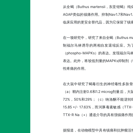
从全蝎（Buthus martensii，东
AGAP类似的镇痛作用。抑制Nav1.7和Na
临床应用的更安全替代品，因为它保留了镇
在一项研究中，研究了来自全蝎（Buthus 
制福尔马林诱导的两相自发退缩反应。为了研
（phospho-MAPKs）的表达。发现福
表达。此外，将较低剂量的MAPKs抑制剂（U01
性疼痛的作用。
在大鼠中研究了蝎毒衍生的神经毒性多肽骨骼肌R
（a）鞘内注射0.6和1.2 microg剂
72%，50%和29%；（c）纳洛酮不能逆转BmK
15.85 +/- 17.63%，而河豚毒素敏感（TTX
TTX-R Na（+）通道介导的具有强镇痛作
据报道，在动物模型中具有镇痛和抗肿瘤活性的蝎