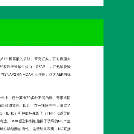
提取的61个氨基酸的多肽。研究证实，它对癫痫大
神经胶质纤维酸性蛋白（GFAP），谷氨酸脱羧
SNAP2和NMDA相互作用。这为AEP的抗
去的十年中，已分离出70多种不同的肽、毒素或同
的局部调节剂。因此，在一项研究中，研究了
1β（IL-1β）和肿瘤坏死因子（TNF）α诱导的
S表达。BMK强烈抑制细胞因子诱导的NO产生
增加了碱性磷酸酶的活性。这些结果表明，NO直接