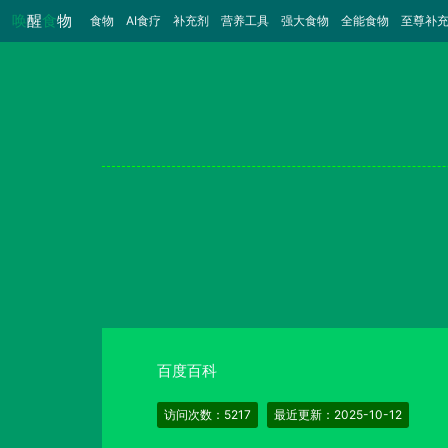
唤
醒
食
物
食物
（当前）
AI食疗
补充剂
营养工具
强大食物
全能食物
至尊补
百度百科
访问次数：5217
最近更新：2025-10-12