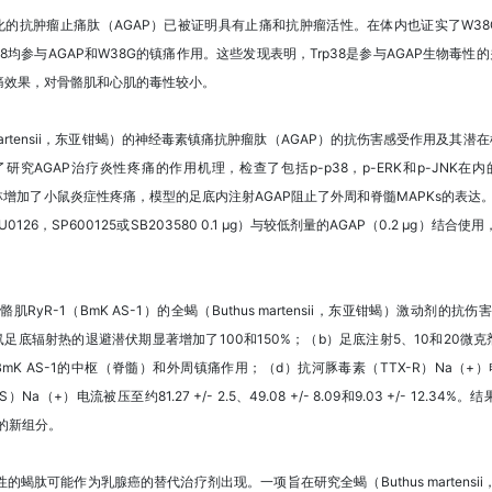
亚钳蝎）纯化的抗肿瘤止痛肽（AGAP）已被证明具有止痛和抗肿瘤活性。在体内也证实了W3
v1.8均参与AGAP和W38G的镇痛作用。这些发现表明，Trp38是参与AGAP生物毒
痛效果，对骨骼肌和心肌的毒性较小。
martensii，东亚钳蝎）的神经毒素镇痛抗肿瘤肽（AGAP）的抗伤害感受作用及其
究AGAP治疗炎性疼痛的作用机理，检查了包括p-p38，p-ERK和p-JNK
尔马林增加了小鼠炎症性疼痛，模型的足底内注射AGAP阻止了外周和脊髓MAPKs的表达
26，SP600125或SB203580 0.1 µg）与较低剂量的AGAP（0.2 µg）结合
yR-1（BmK AS-1）的全蝎（Buthus martensii，东亚钳蝎）激动剂
量后，大鼠足底辐射热的退避潜伏期显著增加了100和150%；（b）足底注射5、10和2
 AS-1的中枢（脊髓）和外周镇痛作用；（d）抗河豚毒素（TTX-R）Na（+）电流降至83.8
-S）Na（+）电流被压至约81.27 +/- 2.5、49.08 +/- 8.09和9.03 +/- 12.3
用的新组分。
肽可能作为乳腺癌的替代治疗剂出现。一项旨在研究全蝎（Buthus martensii