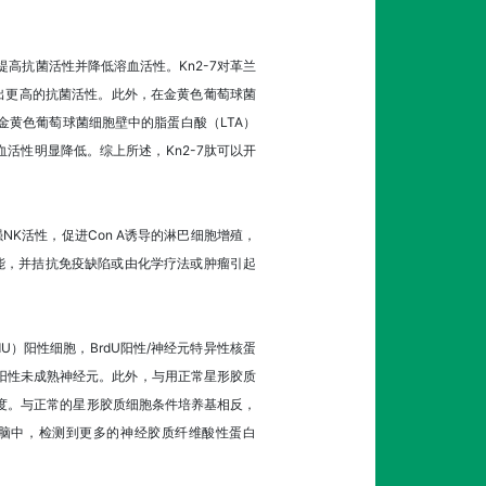
，以提高抗菌活性并降低溶血活性。Kn2-7对革兰
现出更高的抗菌活性。此外，在金黄色葡萄球菌
与金黄色葡萄球菌细胞壁中的脂蛋白酸（LTA）
血活性明显降低。综上所述，Kn2-7肽可以开
增强NK活性，促进Con A诱导的淋巴细胞增殖，
疫功能，并拮抗免疫缺陷或由化学疗法或肿瘤引起
BrdU）阳性细胞，BrdU阳性/神经元特异性核蛋
）的阳性未成熟神经元。此外，与用正常星形胶质
长度。与正常的星形胶质细胞条件培养基相反，
鼠大脑中，检测到更多的神经胶质纤维酸性蛋白