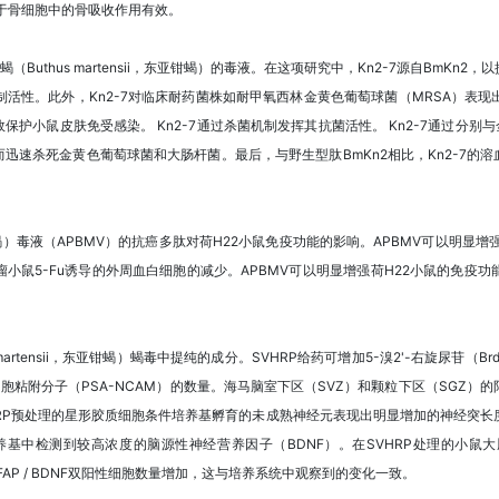
于骨细胞中的骨吸收作用有效。
（Buthus martensii，东亚钳蝎）的毒液。在这项研究中，Kn2-7源自BmKn2
活性。此外，Kn2-7对临床耐药菌株如耐甲氧西林金黄色葡萄球菌（MRSA）表
效保护小鼠皮肤免受感染。 Kn2-7通过杀菌机制发挥其抗菌活性。 Kn2-7通过分别
迅速杀死金黄色葡萄球菌和大肠杆菌。最后，与野生型肽BmKn2相比，Kn2-7的溶
，东亚钳蝎）毒液（APBMV）的抗癌多肽对荷H22小鼠免疫功能的影响。APBMV可以明显
荷瘤小鼠5-Fu诱导的外周血白细胞的减少。APBMV可以明显增强荷H22小鼠的免
martensii，东亚钳蝎）蝎毒中提纯的成分。SVHRP给药可增加5-溴2'-右旋尿苷（
胞粘附分子（PSA-NCAM）的数量。海马脑室下区（SVZ）和颗粒下区（SGZ
RP预处理的星形胶质细胞条件培养基孵育的未成熟神经元表现出明显增加的神经突
养基中检测到较高浓度的脑源性神经营养因子（BDNF）。在SVHRP处理的小
AP / BDNF双阳性细胞数量增加，这与培养系统中观察到的变化一致。