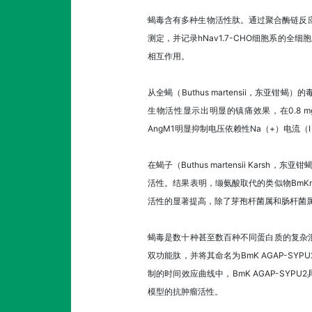
蝎毒含有多种生物活性肽。通过聚合酶链反应获
测定，并记录hNav1.7-CHO细胞系的全细
相互作用。
从全蝎（Buthus martensii，东亚钳蝎
生物活性显示出明显的镇痛效果，在0.8 mg /
AngM1明显抑制电压依赖性Na（+）电流（
在蝎子（Buthus martensii Ka
活性。结果表明，缬氨酸取代的类似物BmK
活性的显著提高，除了芽孢杆菌属和肠杆菌
蝎毒是数十种甚至数百种不同蛋白质的复杂
双功能肽，并将其命名为BmK AGAP-SYPU
制的时间效应曲线中，BmK AGAP-SYPU
模型的抗肿瘤活性。