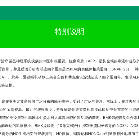
特别说明
钳蝎）在用于治疗某些神经系统疾病的中医中很重要。抗癫痫肽（AEP）是从全蝎的毒液中
带，并且质谱分析表明这四个蛋白是25kDa的突触体相关蛋白（SNAP-25），
NMDA）。此外，通过哺乳动物二杂交实验和共免疫沉淀法证实了四个蛋白带。发现AEP与
实验证据。
sch，东亚钳蝎）是在亚洲尤其是韩国广泛分布的蝎子物种，受到了广泛的关注。实际上，在过
药的宝贵资源。最近的观察表明，芳香酶是骨关节炎和骨质疏松症中骨重塑的可能
MK）提取物，传统的免疫抑制性韩国水针灸水对人成骨细胞的骨功能的影响。BMK强烈抑制白介素
酶表达的影响很小。BMK提取物（10微克/毫升）抑制细胞因子诱导的iNOS和nNO
α+IL-1β诱导的NO生成均受到显著抑制。NO供体、硝普钠和NONOate剂量依赖性地