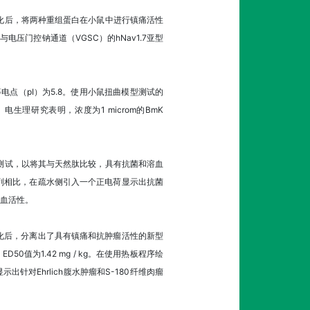
和纯化后，将两种重组蛋白在小鼠中进行镇痛活性
与电压门控钠通道（VGSC）的hNav1.7亚型
1，其等电点（pI）为5.8。使用小鼠扭曲模型测试的
g。电生理研究表明，浓度为1 microm的BmK
成并经过测试，以将其与天然肽比较，具有抗菌和溶血
序列相比，在疏水侧引入一个正电荷显示出抗菌
血活性。
化后，分离出了具有镇痛和抗肿瘤活性的新型
50值为1.42 mg / kg。在使用热板程序绘
出针对Ehrlich腹水肿瘤和S-180纤维肉瘤