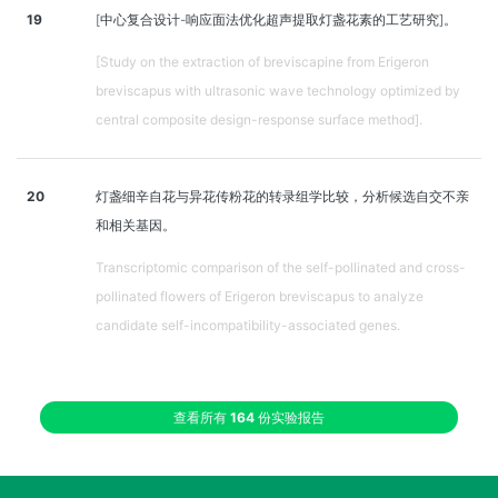
19
[中心复合设计-响应面法优化超声提取灯盏花素的工艺研究]。
[Study on the extraction of breviscapine from Erigeron
breviscapus with ultrasonic wave technology optimized by
central composite design-response surface method].
20
灯盏细辛自花与异花传粉花的转录组学比较，分析候选自交不亲
和相关基因。
Transcriptomic comparison of the self-pollinated and cross-
pollinated flowers of Erigeron breviscapus to analyze
candidate self-incompatibility-associated genes.
查看所有
164
份实验报告