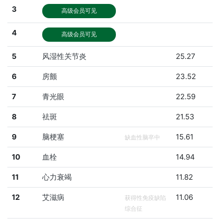
3
高级会员可见
4
高级会员可见
5
风湿性关节炎
25.27
6
房颤
23.52
7
青光眼
22.59
8
祛斑
21.53
9
脑梗塞
15.61
缺血性脑卒中
10
血栓
14.94
11
心力衰竭
11.82
12
艾滋病
11.06
获得性免疫缺陷
综合征