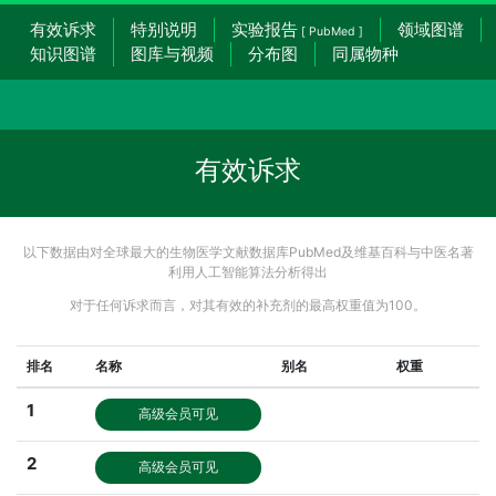
有效诉求
特别说明
实验报告
领域图谱
[ PubMed ]
知识图谱
图库与视频
分布图
同属物种
有效诉求
以下数据由对全球最大的生物医学文献数据库PubMed及维基百科与中医名著
利用人工智能算法分析得出
对于任何诉求而言，对其有效的补充剂的最高权重值为100。
排名
名称
别名
权重
1
高级会员可见
2
高级会员可见