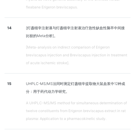
fleabane Erigeron breviscapus.
14
[灯盏细辛注射液与灯盏细辛注射液治疗急性缺血性脑卒中间接
比较的Meta分析]。
[Meta-analysis on indirect comparison of Erigeron
breviscapus injection and Breviscapus injection in treatment
of acute ischemic stroke].
15
UHPLC-MS/MS法同时测定灯盏细辛提取物大鼠血浆中12种成
分：用于药代动力学研究。
A UHPLC-MS/MS method for simultaneous determination of
twelve constituents from Erigeron breviscapus extract in rat
plasma: Application to a pharmacokinetic study.