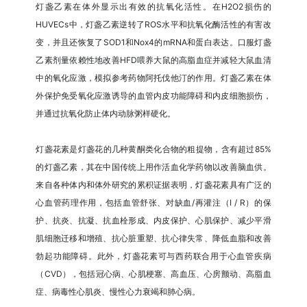
灯盏乙素在体外显示出有效的抗氧化活性。在H2O2损伤的
HUVECs中，灯盏乙素逆转了ROS水平和抗氧化酶活性的有害改
变，并且还恢复了SOD1和Nox4的mRNA和蛋白表达。口服灯盏
乙素剂量依赖性地改善HFD喂养大鼠的高脂血症并减轻大鼠血清
中的氧化应激，模拟参考药物阿托伐他汀的作用。灯盏乙素在体
外保护免受氧化应激诱导的血管内皮功能障碍和内皮细胞损伤，
并通过抗氧化防止体内动脉粥样硬化。
灯盏花素是灯盏花的几种黄酮类化合物的粗提物，含有超过85%
的灯盏乙素，其在中国传统上用作活血化学药物以改善脑血供。
来自各种体内和体外研究的累积证据表明，灯盏花素具有广泛的
心血管药理作用，包括血管舒张、对缺血/再灌注（I / R）的保
护、抗炎、抗凝、抗血栓形成、内皮保护、心肌保护、减少平滑
肌细胞迁移和增殖、抗心脏重塑、抗心律失常、降低血脂和改善
勃起功能障碍。此外，灯盏花素可与西药联合用于心血管疾病
（CVD），包括冠心病、心肌梗塞、高血压、心房颤动、高脂血
症、病毒性心肌炎、慢性心力衰竭和肺心病。