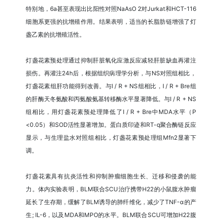
特别地，6a甚至表现出比阳性对照NaAsO 2对Jurkat和HCT-116
细胞系更强的抗增殖作用。结果表明，适当的长脂肪链增强了灯
盏乙素的抗增殖活性。
灯盏花素预处理通过抑制肝脏氧化应激反应减轻肝脏缺血再灌注
损伤。再灌注24h后，根据组织病理学分析，与NS对照组相比，
灯盏花素组肝功能得到改善。与I / R + NS组相比，I / R + Bre组
的肝酶天冬氨酸和丙氨酸氨基转移酶水平显著降低。与I / R + NS
组相比，用灯盏花素预处理降低了I / R + Bre中MDA水平（P
<0.05）和SOD活性显著增加。蛋白质印迹和RT-q聚合酶链反应
显示，与生理盐水对照组相比，灯盏花素预处理组Mfn2显著下
调。
灯盏花素具有抗炎活性和抑制肿瘤细胞生长、迁移和侵袭的能
力。体内实验表明，BLM联合SCU治疗携带H22的小鼠腹水肿瘤
延长了生存期，缓解了BLM诱导的肺纤维化，减少了TNF-α的产
生; IL-6，以及MDA和MPO的水平。BLM联合SCU可增加H22腹