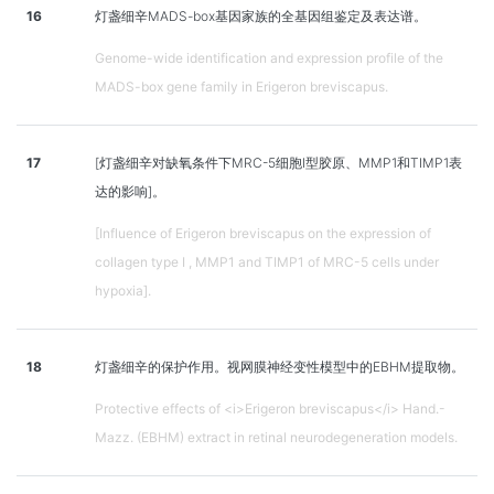
16
灯盏细辛MADS-box基因家族的全基因组鉴定及表达谱。
Genome-wide identification and expression profile of the
MADS-box gene family in Erigeron breviscapus.
17
[灯盏细辛对缺氧条件下MRC-5细胞I型胶原、MMP1和TIMP1表
达的影响]。
[Influence of Erigeron breviscapus on the expression of
collagen type I , MMP1 and TIMP1 of MRC-5 cells under
hypoxia].
18
灯盏细辛的保护作用。视网膜神经变性模型中的EBHM提取物。
Protective effects of <i>Erigeron breviscapus</i> Hand.-
Mazz. (EBHM) extract in retinal neurodegeneration models.