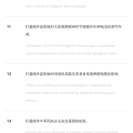
root culture of Erigeron breviscapus].
11
灯盏细辛提取物对大鼠视网膜神经节细胞外向钾电流的调节作
用。
Extraction (DSX) from Erigeron breviscapus modulates
outward potassium currents in rat retinal ganglion cells.
12
灯盏细辛提取物对持续性高眼压患者多焦视网膜电图的影响。
Effect on multifocal electroretinogram in persistently
elevated intraocular pressure by erigeron breviscapus
extract.
13
灯盏细辛中草药的从头杂交基因组组装。
Hybrid de novo genome assembly of the Chinese herbal