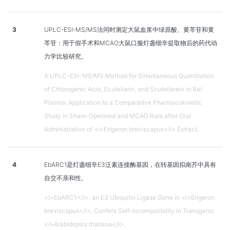
3
UPLC-ESI-MS/MS法同时测定大鼠血浆中绿原酸、黄芩苷和黄
芩苷：用于假手术和MCAO大鼠口服灯盏细辛提取物后的药代动
力学比较研究。
A UPLC-ESI-MS/MS Method for Simultaneous Quantitation
of Chlorogenic Acid, Scutellarin, and Scutellarein in Rat
Plasma: Application to a Comparative Pharmacokinetic
Study in Sham-Operated and MCAO Rats after Oral
Administration of <i>Erigeron breviscapus</i> Extract.
4
EbARC1是灯盏细辛E3泛素连接酶基因，在转基因拟南芥中具有
自交不亲和性。
<i>EbARC1</i>, an E3 Ubiquitin Ligase Gene in <i>Erigeron
breviscapus</i>, Confers Self-Incompatibility in Transgenic
<i>Arabidopsis thaliana</i>.