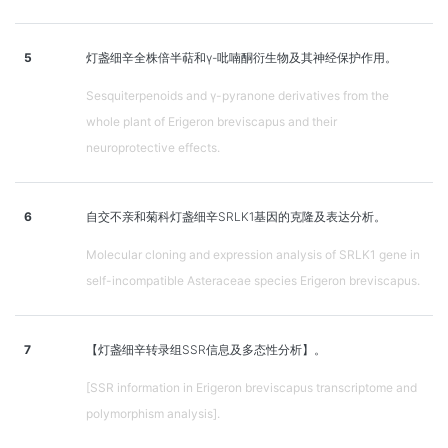
5
灯盏细辛全株倍半萜和γ-吡喃酮衍生物及其神经保护作用。
Sesquiterpenoids and γ-pyranone derivatives from the
whole plant of Erigeron breviscapus and their
neuroprotective effects.
6
自交不亲和菊科灯盏细辛SRLK1基因的克隆及表达分析。
Molecular cloning and expression analysis of SRLK1 gene in
self-incompatible Asteraceae species Erigeron breviscapus.
7
【灯盏细辛转录组SSR信息及多态性分析】。
[SSR information in Erigeron breviscapus transcriptome and
polymorphism analysis].