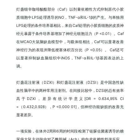
灯盏细辛咖啡酸酯部分（Caf）以剂量依赖性方式抑制原代小胶
质细胞中LPS处理诱导的NO，TNF-α和IL-1β的产生。与单独用
LPS处理的条件培养基相比，来自Caf处理的小胶质细胞的皮质神
经元暴露于条件培养基增加了神经元细胞活力（P <0.01）。Caf
在MCAO大鼠脑缺血模型中，与载体组相比，Caf可以显著改善
神经行为的表现并降低梗塞体积百分比（P <0.05）。 Caf还可
以显著抑制缺血脑组织中iNOS，TNF-α和IL-1β基因表达的上
调。
灯盏花注射液（DZXI）和灯盏花注射液（DZSI）是中国急性缺
血性脑卒中的两种常用注射剂。在间接比较中，DZSI的总有效率
高于DZXI，差异有统计学意义[OR = 0.634,95% CI
=（0.432,0.928），P <0.000 01]，但神经功能缺损的改善无
显著差异。
一项实验，在体外2周和6周的时间段检测了链脲佐菌素诱导的糖
尿病大鼠主动脉中对乙酰胆碱（Ach）的内皮依赖性舒张反应，