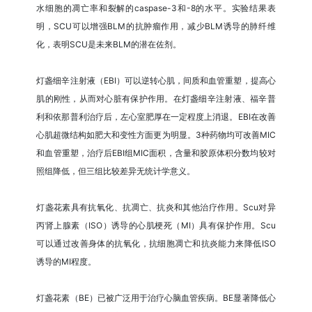
水细胞的凋亡率和裂解的caspase-3和-8的水平。实验结果表
明，SCU可以增强BLM的抗肿瘤作用，减少BLM诱导的肺纤维
化，表明SCU是未来BLM的潜在佐剂。
灯盏细辛注射液（EBI）可以逆转心肌，间质和血管重塑，提高心
肌的刚性，从而对心脏有保护作用。在灯盏细辛注射液、福辛普
利和依那普利治疗后，左心室肥厚在一定程度上消退。EBI在改善
心肌超微结构如肥大和变性方面更为明显。3种药物均可改善MIC
和血管重塑，治疗后EBI组MIC面积，含量和胶原体积分数均较对
照组降低，但三组比较差异无统计学意义。
灯盏花素具有抗氧化、抗凋亡、抗炎和其他治疗作用。Scu对异
丙肾上腺素（ISO）诱导的心肌梗死（MI）具有保护作用。Scu
可以通过改善身体的抗氧化，抗细胞凋亡和抗炎能力来降低ISO
诱导的MI程度。
灯盏花素（BE）已被广泛用于治疗心脑血管疾病。BE显著降低心