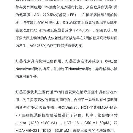
并与另外两组用0.1%膳食补充剂进行比较。来自糖尿病诱导1周
的氨基胍（AG）和0.5%灯盏花（EB）。在糖尿病持续2周的阶
段，与年龄匹配的对照相比，0.3μM苯肾上腺素预收缩主动脉中
较低浓度的Ach的松弛反应显著减少（P <0.05）。实验表明，糖
尿病大鼠主动脉的内皮依赖性舒张缺陷早在2周的糖尿病持续时间
内发生，AG和EB的治疗可以保护血管内皮。
灯盏花素具有抗淋巴瘤作用。灯盏乙素在体外减少了B淋巴瘤
Namalwa细胞的增殖，并抑制了Namalwa细胞 - 异种移植小鼠
的淋巴瘤生长。
灯盏乙素及其主要代谢产物灯盏花素在治疗癌症中具有潜在作
用。为了探索高效的新型抗癌药物，合成了一系列具有长脂肪链
的新型灯盏乙素衍生物，并对Jurkat，HCT-116和MDA-MB-
231癌细胞系的抗增殖活性进行了评价。其中，化合物6a对
Jurkat（IC50 =1.80μM），HCT-116（IC50 =11.50μM）和
MDA-MB-231（IC50 =53.91μM）表现出最强的抗增殖作用。