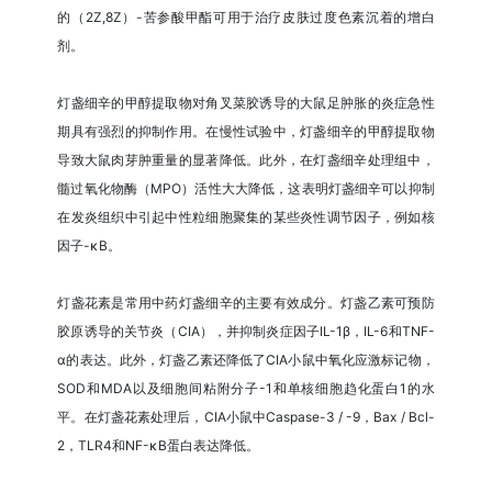
的（2Z,8Z）-苦参酸甲酯可用于治疗皮肤过度色素沉着的增白
剂。
灯盏细辛的甲醇提取物对角叉菜胶诱导的大鼠足肿胀的炎症急性
期具有强烈的抑制作用。在慢性试验中，灯盏细辛的甲醇提取物
导致大鼠肉芽肿重量的显著降低。此外，在灯盏细辛处理组中，
髓过氧化物酶（MPO）活性大大降低，这表明灯盏细辛可以抑制
在发炎组织中引起中性粒细胞聚集的某些炎性调节因子，例如核
因子-κB。
灯盏花素是常用中药灯盏细辛的主要有效成分。灯盏乙素可预防
胶原诱导的关节炎（CIA），并抑制炎症因子IL-1β，IL-6和TNF-
α的表达。此外，灯盏乙素还降低了CIA小鼠中氧化应激标记物，
SOD和MDA以及细胞间粘附分子-1和单核细胞趋化蛋白1的水
平。在灯盏花素处理后，CIA小鼠中Caspase-3 / -9，Bax / Bcl-
2，TLR4和NF-κB蛋白表达降低。