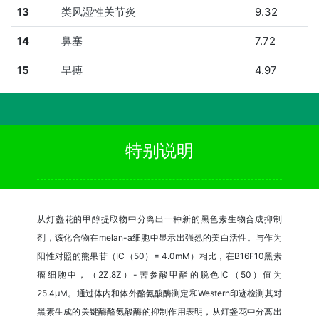
13
类风湿性关节炎
9.32
14
鼻塞
7.72
15
早搏
4.97
特别说明
从灯盏花的甲醇提取物中分离出一种新的黑色素生物合成抑制
剂，该化合物在melan-a细胞中显示出强烈的美白活性。与作为
阳性对照的熊果苷（IC（50）= 4.0mM）相比，在B16F10黑素
瘤细胞中，（2Z,8Z）-苦参酸甲酯的脱色IC（50）值为
25.4μM。通过体内和体外酪氨酸酶测定和Western印迹检测其对
黑素生成的关键酶酪氨酸酶的抑制作用表明，从灯盏花中分离出