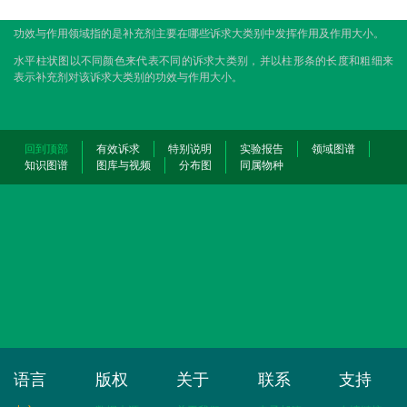
功效与作用领域指的是补充剂主要在哪些诉求大类别中发挥作用及作用大小。
水平柱状图以不同颜色来代表不同的诉求大类别，并以柱形条的长度和粗细来
表示补充剂对该诉求大类别的功效与作用大小。
回到顶部
有效诉求
特别说明
实验报告
领域图谱
知识图谱
图库与视频
分布图
同属物种
语言
版权
关于
联系
支持