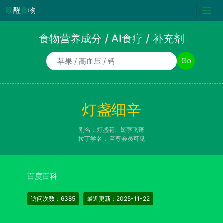
唤
醒
食
物
食物营养成分 / AI食疗 / 补充剂
食物/AI食疗诉求/补充剂名称
Go
灯盏细辛
别名：灯盏花、短葶飞蓬
拉丁学名：
至尊会员可见
百度百科
访问次数：6385
最近更新：2025-11-22