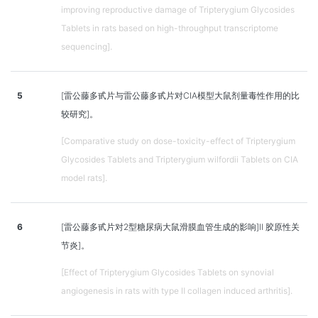
improving reproductive damage of Tripterygium Glycosides
Tablets in rats based on high-throughput transcriptome
sequencing].
5
[雷公藤多甙片与雷公藤多甙片对CIA模型大鼠剂量毒性作用的比
较研究]。
[Comparative study on dose-toxicity-effect of Tripterygium
Glycosides Tablets and Tripterygium wilfordii Tablets on CIA
model rats].
6
[雷公藤多甙片对2型糖尿病大鼠滑膜血管生成的影响]Ⅱ 胶原性关
节炎]。
[Effect of Tripterygium Glycosides Tablets on synovial
angiogenesis in rats with type Ⅱ collagen induced arthritis].