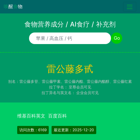
唤
醒
食
物
食物营养成分 / AI食疗 / 补充剂
食物/AI食疗诉求/补充剂名称
Go
雷公藤多甙
别名：雷公藤多苷、雷公藤甲素、雷公藤内酯、雷公藤内酯醇、雷公藤红素
拉丁学名：
至尊会员可见
拉丁异名与英文名：
企业会员可见
维基百科英文
百度百科
访问次数：6169
最近更新：2025-12-20