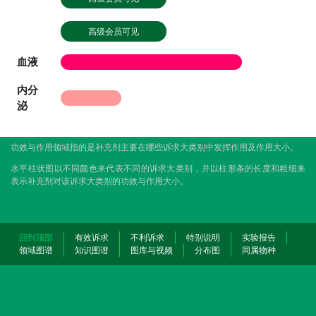
高级会员可见
血液
内分
泌
功效与作用领域指的是补充剂主要在哪些诉求大类别中发挥作用及作用大小。
水平柱状图以不同颜色来代表不同的诉求大类别，并以柱形条的长度和粗细来
表示补充剂对该诉求大类别的功效与作用大小。
回到顶部
有效诉求
不利诉求
特别说明
实验报告
领域图谱
知识图谱
图库与视频
分布图
同属物种