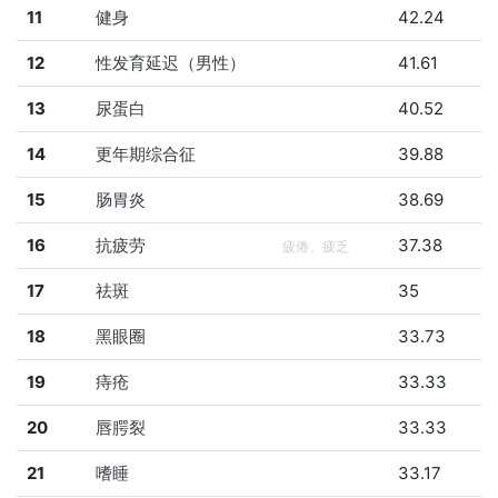
11
健身
42.24
12
性发育延迟（男性）
41.61
13
尿蛋白
40.52
14
更年期综合征
39.88
15
肠胃炎
38.69
16
抗疲劳
37.38
疲倦、疲乏
17
祛斑
35
18
黑眼圈
33.73
19
痔疮
33.33
20
唇腭裂
33.33
21
嗜睡
33.17