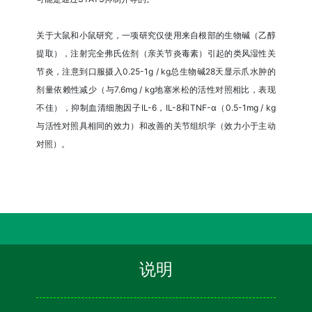
关于大鼠和小鼠研究，一项研究仅使用来自根部的生物碱（乙醇
提取），注射完全弗氏佐剂（亲关节炎毒素）引起的类风湿性关
节炎，注意到口服摄入0.25-1g / kg总生物碱28天显示爪水肿的
剂量依赖性减少（与7.6mg / kg地塞米松的活性对照相比，表现
不佳），抑制血清细胞因子IL-6，IL-8和TNF-α（0.5-1mg / kg
与活性对照具相同的效力）和改善的关节组织学（效力小于主动
对照）。
说明