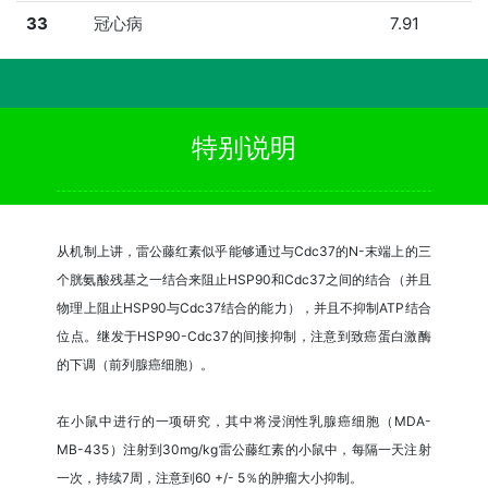
33
冠心病
7.91
特别说明
从机制上讲，雷公藤红素似乎能够通过与Cdc37的N-末端上的三
个胱氨酸残基之一结合来阻止HSP90和Cdc37之间的结合（并且
物理上阻止HSP90与Cdc37结合的能力），并且不抑制ATP结合
位点。继发于HSP90-Cdc37的间接抑制，注意到致癌蛋白激酶
的下调（前列腺癌细胞）。
在小鼠中进行的一项研究，其中将浸润性乳腺癌细胞（MDA-
MB-435）注射到30mg/kg雷公藤红素的小鼠中，每隔一天注射
一次，持续7周，注意到60 +/- 5％的肿瘤大小抑制。