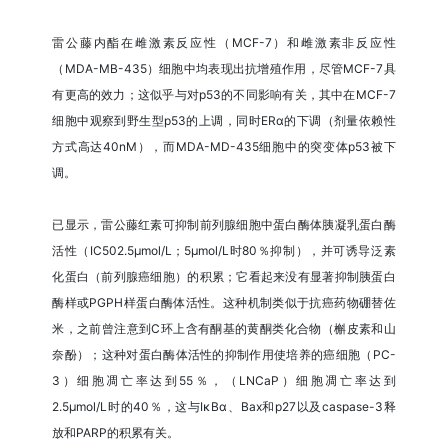
雷公藤内酯在雌激素反应性（MCF-7）和雌激素非反应性
（MDA-MB-435）细胞中均表现出抗增殖作用，尽管MCF-7具
有更高的效力；这似乎与对p53的不同影响有关，其中在MCF-7
细胞中观察到野生型p53的上调，同时ERα的下调（剂量依赖性
方式高达40nM），而MDA-MD-435细胞中的突变体p53被下
调。
已显示，雷公藤红素可抑制前列腺细胞中蛋白酶体胰凝乳蛋白酶
活性（IC502.5μmol/L；5μmol/L时80％抑制），并可诱导泛素
化蛋白（前列腺癌细胞）的积累；它看起来没有显著抑制胰蛋白
酶样或PGPH样蛋白酶体活性。这种机制类似于抗癌药物硼替佐
米，之前曾注意到C环上含有酮基的黄酮类化合物（槲皮素和山
奈酚）；这种对蛋白酶体活性的抑制作用使培养的癌细胞（PC-
3）细胞凋亡率达到55％，（LNCaP）细胞凋亡率达到
2.5μmol/L时的40％，这与IκBα、Bax和p27以及caspase-3释
放和PARP的积累有关。