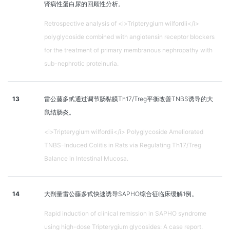
肾病性蛋白尿的回顾性分析。
Retrospective analysis of <i>Tripterygium wilfordii</i>
polyglycoside combined with angiotensin receptor blockers
for the treatment of primary membranous nephropathy with
sub-nephrotic proteinuria.
13
雷公藤多甙通过调节肠黏膜Th17/Treg平衡改善TNBS诱导的大
鼠结肠炎。
<i>Tripterygium wilfordii</i> Polyglycoside Ameliorated
TNBS-Induced Colitis in Rats via Regulating Th17/Treg
Balance in Intestinal Mucosa.
14
大剂量雷公藤多甙快速诱导SAPHO综合征临床缓解1例。
Rapid induction of clinical remission in SAPHO syndrome
using high-dose Tripterygium glycosides: A case report.