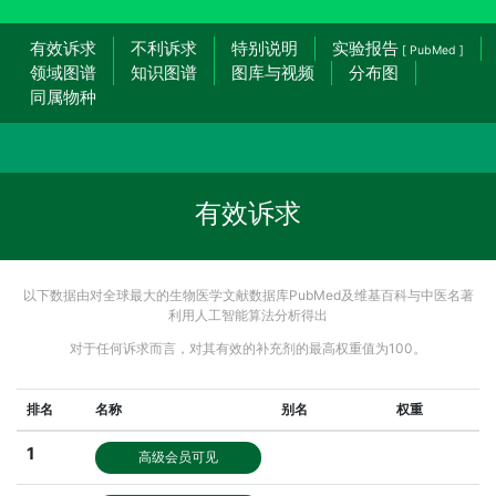
有效诉求
不利诉求
特别说明
实验报告
[ PubMed ]
领域图谱
知识图谱
图库与视频
分布图
同属物种
有效诉求
以下数据由对全球最大的生物医学文献数据库PubMed及维基百科与中医名著
利用人工智能算法分析得出
对于任何诉求而言，对其有效的补充剂的最高权重值为100。
排名
名称
别名
权重
1
高级会员可见