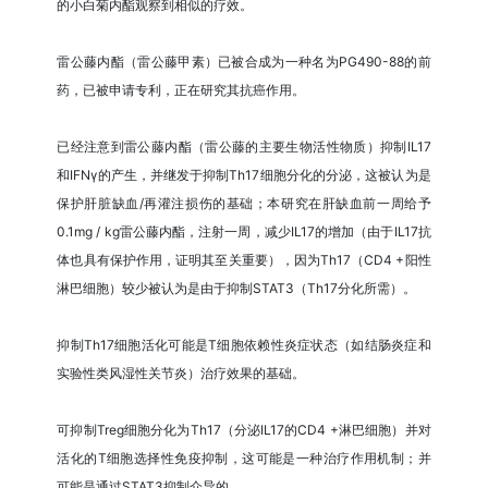
的小白菊内酯观察到相似的疗效。
雷公藤内酯（雷公藤甲素）已被合成为一种名为PG490-88的前
药，已被申请专利，正在研究其抗癌作用。
已经注意到雷公藤内酯（雷公藤的主要生物活性物质）抑制IL17
和IFNγ的产生，并继发于抑制Th17细胞分化的分泌，这被认为是
保护肝脏缺血/再灌注损伤的基础；本研究在肝缺血前一周给予
0.1mg / kg雷公藤内酯，注射一周，减少IL17的增加（由于IL17抗
体也具有保护作用，证明其至关重要），因为Th17（CD4 +阳性
淋巴细胞）较少被认为是由于抑制STAT3（Th17分化所需）。
抑制Th17细胞活化可能是T细胞依赖性炎症状态（如结肠炎症和
实验性类风湿性关节炎）治疗效果的基础。
可抑制Treg细胞分化为Th17（分泌IL17的CD4 +淋巴细胞）并对
活化的T细胞选择性免疫抑制，这可能是一种治疗作用机制；并
可能是通过STAT3抑制介导的。