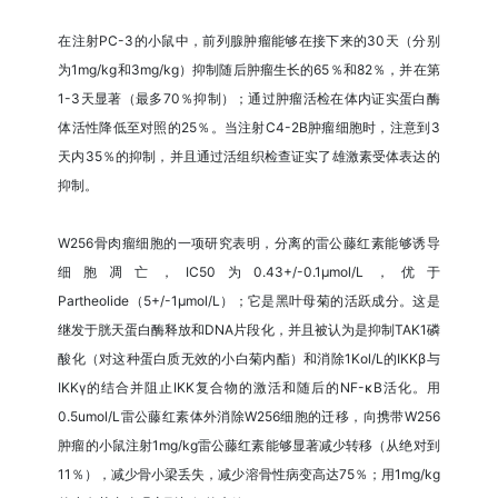
在注射PC-3的小鼠中，前列腺肿瘤能够在接下来的30天（分别
为1mg/kg和3mg/kg）抑制随后肿瘤生长的65％和82％，并在第
1-3天显著（最多70％抑制）；通过肿瘤活检在体内证实蛋白酶
体活性降低至对照的25％。当注射C4-2B肿瘤细胞时，注意到3
天内35％的抑制，并且通过活组织检查证实了雄激素受体表达的
抑制。
W256骨肉瘤细胞的一项研究表明，分离的雷公藤红素能够诱导
细胞凋亡，IC50为0.43+/-0.1μmol/L，优于
Partheolide（5+/-1μmol/L）；它是黑叶母菊的活跃成分。这是
继发于胱天蛋白酶释放和DNA片段化，并且被认为是抑制TAK1磷
酸化（对这种蛋白质无效的小白菊内酯）和消除1Kol/L的IKKβ与
IKKγ的结合并阻止IKK复合物的激活和随后的NF-κB活化。用
0.5umol/L雷公藤红素体外消除W256细胞的迁移，向携带W256
肿瘤的小鼠注射1mg/kg雷公藤红素能够显著减少转移（从绝对到
11％），减少骨小梁丢失，减少溶骨性病变高达75％；用1mg/kg