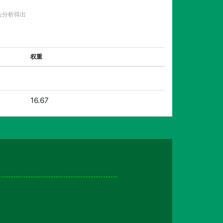
法分析得出
权重
16.67