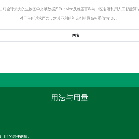
由对全球最大的生物医学文献数据库PubMed及维基百科与中医名著利用人工智能算
对于任何诉求而言，对其不利的补充剂的最高权重值为100。
别名
用法与用量
服用莲的最佳剂量。