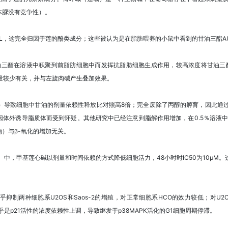
本脲没有竞争性）。
g / mL，这完全归因于莲的酚类成分；这些被认为是在脂肪喂养的小鼠中看到的甘油三酯
油三酯在溶液中积聚到前脂肪细胞中而发挥抗脂肪细胞生成作用，较高浓度将甘油三酯积累
蛋白质含量较少有关，并与左旋肉碱产生叠加效果。
 mL）导致细胞中甘油的剂量依赖性释放比对照高8倍；完全废除了丙醇的孵育，因此通过B
外诱导脂质体而受到怀疑。其他研究中已经注意到脂解作用增加，在0.5％溶液中为对照
）与β-氧化的增加无关。
）中，甲基莲心碱以剂量和时间依赖的方式降低细胞活力，48小时时IC50为10μM
两种细胞系U2OS和Saos-2的增殖，对正常细胞系HCO的效力较低；对U2OS的I
制似乎是p21活性的浓度依赖性上调，导致继发于p38MAPK活化的G1细胞周期停滞。