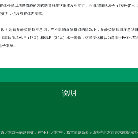
心碱在体外能以浓度依赖的方式诱导肝星状细胞发生凋亡，并减弱细胞因子（TGF-β1和
的效力，也没有在体内测试。
食，因为莲藕多酚类物质注意到，在不影响食物摄取的情况下，多酚类物质组注意到肝
3周后血清ALP（17%）和GLP（24%）水平降低，这些变化被认为是由于FAS和
莲子本身。
说明
对该诉求或疾病越有效；在“不利诉求”中，权重值越高表示该补充剂对该诉求或疾病