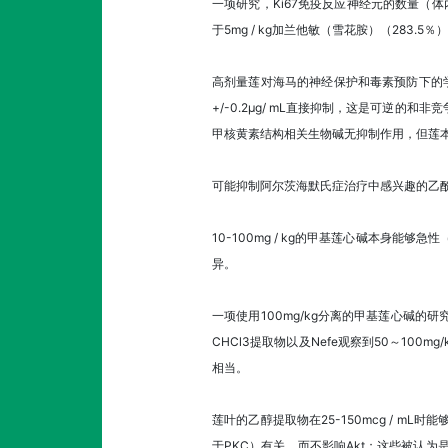
一项研究，Ki67免疫反应神经元的数量（体
于5mg / kg加兰他敏（雪花胺）（283
高剂量莲对海马的神经保护和毒素预防下的学
+/-0.2μg/ mL直接抑制，这是可逆的和非
甲核黄素结构相关生物碱无抑制作用，但莲本身似乎抑制
可能抑制阿尔茨海默氏症治疗中感兴趣的乙
10-100mg / kg的甲基莲心碱本身
异。
一项使用100mg/kg分离的甲基莲心碱
CHCl3提取物以及Nefe观察到50～100
相当。
莲叶的乙醇提取物在25-150mcg / mL
于PKC）有关，而不影响Akt；这些被认