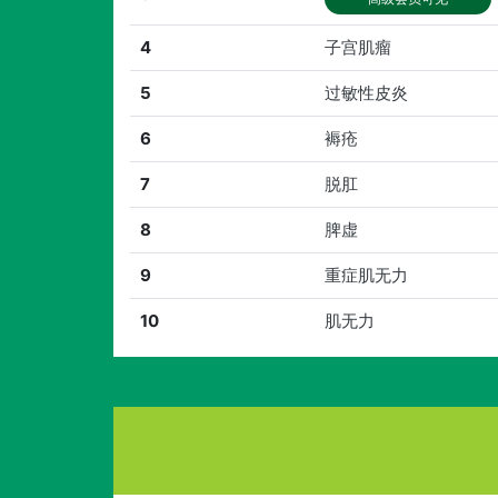
4
子宫肌瘤
5
过敏性皮炎
6
褥疮
7
脱肛
8
脾虚
9
重症肌无力
10
肌无力