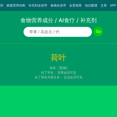
充剂
家庭营养结构
补充剂全排序
食物全排序
全景矩阵
知识图谱
文章
APP
食物营养成分 / AI食疗 / 补充剂
食物/AI食疗诉求/补充剂名称
Go
荷叶
别名：莲[植]
拉丁学名：
至尊会员可见
拉丁异名与英文名：
企业会员可见