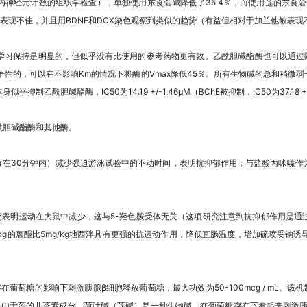
内神经元计数的组织学检查），单独使用东莨菪碱降低了35.4％，而使用莲的东莨菪
.5％）表现不佳，并且用BDNF和DCX染色观察到类似的趋势（有益但相对于加兰他敏表
习保持是明显的，但似乎没有比使用的参考药物更有效。乙酰胆碱酯酶也可以通过阿扑吗
竞争性的，可以在不影响Km的情况下将酶的Vmax降低45％。所有生物碱的总和稍微弱一些，IC
乙酰胆碱酯酶，IC50为14.19 +/-1.46μM（BChE被抑制，IC50为37.18 +/
酰胆碱酯酶和其他酶。
能够急性（在30分钟内）减少强迫游泳试验中的不动时间，表明抗抑郁作用；与盐酸丙咪
的研究表明运动在大鼠中减少，这与5-羟色胺受体无关（这项研究注意到抗抑郁作用是
mg/kg的蒽醌比5mg/kg地西泮具有更强的抗运动作用，降低直肠温度，增加硫喷妥钠诱导的
时能够在葡萄糖的影响下刺激胰腺β细胞释放葡萄糖，最大功效为50-100mcg / mL。该机
为是由于莲的儿茶素成分。荷叶碱（莲碱）是一种生物碱，在葡萄糖存在下看起来刺激胰岛