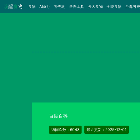
唤
醒
食
物
食物
（当前）
AI食疗
补充剂
营养工具
强大食物
全能食物
至尊补
百度百科
访问次数：6048
最近更新：2025-12-01