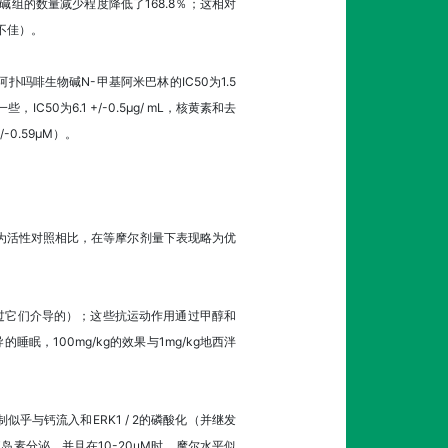
碱组的数量减少程度降低了168.8％；这相对
现不佳）。
啡生物碱N-甲基阿米巴林的IC50为1.5
50为6.1 +/-0.5μg/ mL，核黄素和去
-0.59μM）。
嗪作为活性对照相比，在等摩尔剂量下表现略为优
通过它们介导的）；这些抗运动作用通过甲醇和
睡眠，100mg/kg的效果与1mg/kg地西泮
制似乎与钙流入和ERK1 / 2的磷酸化（并继发
素分泌，并且在10-20uM时，摩尔水平似