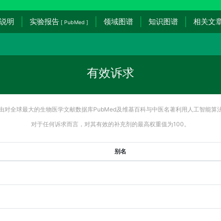
说明
实验报告
领域图谱
知识图谱
相关文
[ PubMed ]
有效诉求
由对全球最大的生物医学文献数据库PubMed及维基百科与中医名著利用人工智能算
对于任何诉求而言，对其有效的补充剂的最高权重值为100。
别名