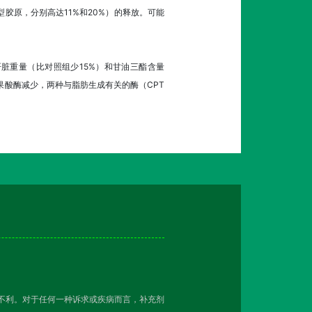
I型胶原，分别高达11%和20%）的释放。可能
脏重量（比对照组少15%）和甘油三酯含量
苹果酸酶减少，两种与脂肪生成有关的酶（CPT
越不利。对于任何一种诉求或疾病而言，补充剂