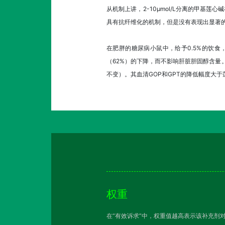
从机制上讲，2-10μmol/L分离的甲基莲
具有抗纤维化的机制，但是没有表现出显著
在肥胖的糖尿病小鼠中，给予0.5%的饮
（62%）的下降，而不影响肝脏胆固醇含量。
不变）。其血清GOP和GPT的降低幅度大于
权重
在“有效诉求”中，权重值越高表示该补充剂