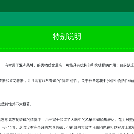
特别说明
），有时用于亚洲菜肴。酚类物质含量高，可能具有抗抑郁和抗糖尿病作用；目前缺乏
茶素和原花青素，并且具有非常普遍的“健康”特性。关于神圣莲花中独特生物活性物
这些特性并不太显著。
和健忘毒素东莨菪碱的情况下，几乎完全保留了大脑中的乙酰胆碱酯酶表达。莲为对照的97.7
降至90.3 +/- 1.1％。尽管没有完全废除东莨菪碱，但两组的大鼠学习缺陷也在相似程