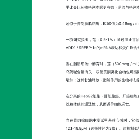
乎比参比药物格列本脲更有效（尽管与格列
莲似乎抑制胰脂肪酶，IC50值为0.46m
一项研究指出，莲（0.5-1％）通过阻止甘
ADD1 / SREBP-1c的mRNA表达和
当在脂肪细胞中孵育时，莲（500mcg /
乌药碱含量有关，尽管黄酮类化合物也可能因体
增加；这种甘油释放（脂解作用的生物标志物
在分离的HepG2细胞（肝细胞癌、肝癌细胞
线粒体膜的通透性，从而诱导细胞凋亡。
当在骨肉瘤细胞中测试甲基莲心碱时，它似乎抑制
12.1-18.8μM（选择性约为3倍）。该机