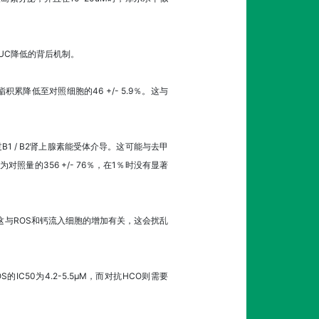
AUC降低的背后机制。
降低至对照细胞的46 +/- 5.9％。这与
1 / B2肾上腺素能受体介导。这可能与去甲
量的356 +/- 76％，在1％时没有显著
。这与ROS和钙流入细胞的增加有关，这会扰乱
C50为4.2-5.5μM，而对抗HCO则需要