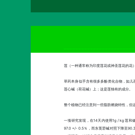
莲（一种通常称为印度莲花或神圣莲花的花
草药本身似乎含有很多多酚类化合物，如儿
莲心碱（荷花碱）上；这是莲独有的成分。
整个植物已经注意到一些脂肪燃烧特性，但
一项研究发现，在14天内使用1g / kg 莲
97.0 +/- 0.5％，而东莨菪碱对照下