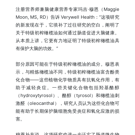
注册营养师兼脑健康营养专家玛吉·穆恩（Maggie
Moon, MS, RD）告诉 Verywell Health：“这项研究
的新发现在于，它填补了过往研究的空白，阐明了
关于特级初榨橄榄油如何通过肠道促进大脑健康。
从本质上讲，它更有力地证明了特级初榨橄榄油具
有保护大脑的功效。”
部分原因可能在于特级初榨橄榄油的成分。穆恩表
示，与精炼橄榄油不同，特级初榨橄榄油富含酚类
化合物——这些植物化学物质具有抗氧化作用，有
助于减轻炎症。一些关键化合物包括羟基酪醇
（hydroxytyrosol）、酪醇（tyrosol）和橄榄油刺
激醛（oleocanthal），研究人员认为这些化合物可
能有助于长期保护脑细胞免受炎症和氧化应激的损
害。
穆恩补充说，这项研究也进一步证实了肠道微生物