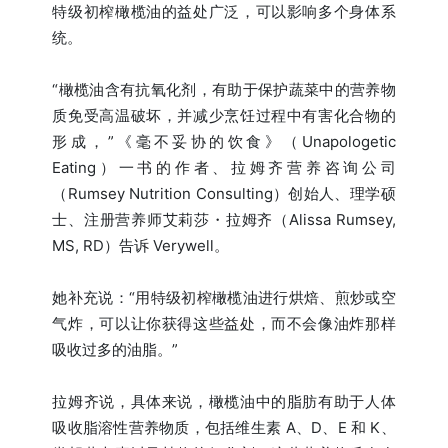
特级初榨橄榄油的益处广泛，可以影响多个身体系
统。
“橄榄油含有抗氧化剂，有助于保护蔬菜中的营养物
质免受高温破坏，并减少烹饪过程中有害化合物的
形成，”《毫不妥协的饮食》（Unapologetic
Eating）一书的作者、拉姆齐营养咨询公司
（Rumsey Nutrition Consulting）创始人、理学硕
士、注册营养师艾莉莎・拉姆齐（Alissa Rumsey,
MS, RD）告诉 Verywell。
她补充说：“用特级初榨橄榄油进行烘焙、煎炒或空
气炸，可以让你获得这些益处，而不会像油炸那样
吸收过多的油脂。”
拉姆齐说，具体来说，橄榄油中的脂肪有助于人体
吸收脂溶性营养物质，包括维生素 A、D、E 和 K、