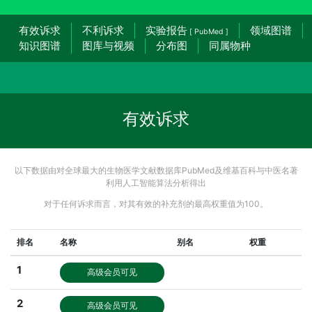
有效诉求
不利诉求
实验报告
领域图谱
[ PubMed ]
知识图谱
图库与视频
分布图
同属物种
有效诉求
以下数据由对全球最大的生物医学文献数据库PubMed及维基百科与中医名著
利用人工智能算法分析得出
对于任何诉求而言，对其有效的补充剂的最高权重值为100。
排名
名称
别名
权重
1
高级会员可见
2
高级会员可见