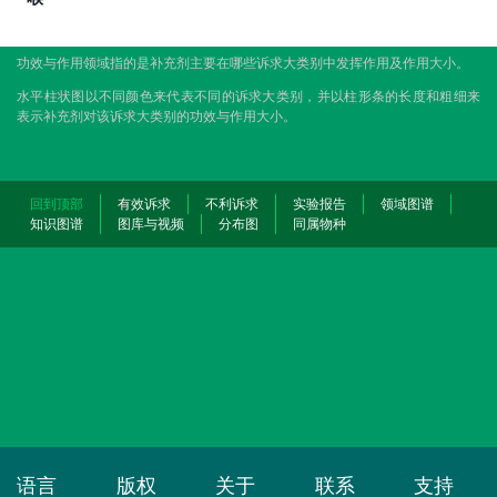
功效与作用领域指的是补充剂主要在哪些诉求大类别中发挥作用及作用大小。
水平柱状图以不同颜色来代表不同的诉求大类别，并以柱形条的长度和粗细来
表示补充剂对该诉求大类别的功效与作用大小。
回到顶部
有效诉求
不利诉求
实验报告
领域图谱
知识图谱
图库与视频
分布图
同属物种
语言
版权
关于
联系
支持