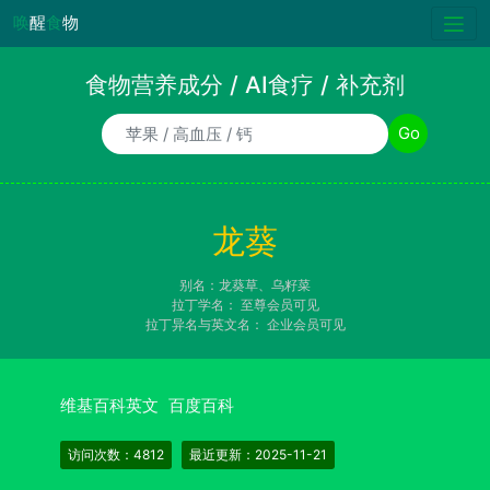
唤
醒
食
物
食物营养成分 / AI食疗 / 补充剂
食物/AI食疗诉求/补充剂名称
Go
龙葵
别名：龙葵草、乌籽菜
拉丁学名：
至尊会员可见
拉丁异名与英文名：
企业会员可见
维基百科英文
百度百科
访问次数：4812
最近更新：2025-11-21