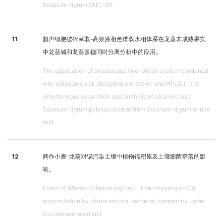
Solanum nigrum SNC-9O.
11
超声细胞破碎萃取-高效液相色谱双水相体系在龙葵未成熟果实
中龙葵碱和龙葵多糖同时分离分析中的应用。
The application of an aqueous two-phase system combined
with ultrasonic cell disruption extraction and HPLC in the
simultaneous separation and analysis of solanine and
Solanum nigrum polysaccharide from Solanum nigrum unripe
fruit.
12
间作小麦-龙葵对镉污染土壤中植物镉积累及土壤细菌群落的影
响。
Effect of Wheat-Solanum nigrum L. intercropping on Cd
accumulation by plants and soil bacterial community under
Cd contaminated soil.