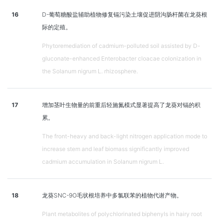
16
D-葡萄糖酸盐辅助植物修复镉污染土壤促进阴沟肠杆菌在龙葵根
际的定殖。
Phytoremediation of cadmium-polluted soil assisted by D-
gluconate-enhanced Enterobacter cloacae colonization in
the Solanum nigrum L. rhizosphere.
17
增加茎叶生物量的前重后轻施氮模式显著提高了龙葵对镉的积
累。
The front-heavy and back-light nitrogen application mode to
increase stem and leaf biomass significantly improved
cadmium accumulation in Solanum nigrum L.
18
龙葵SNC-9O毛状根培养中多氯联苯的植物代谢产物。
Plant metabolites of polychlorinated biphenyls in hairy root