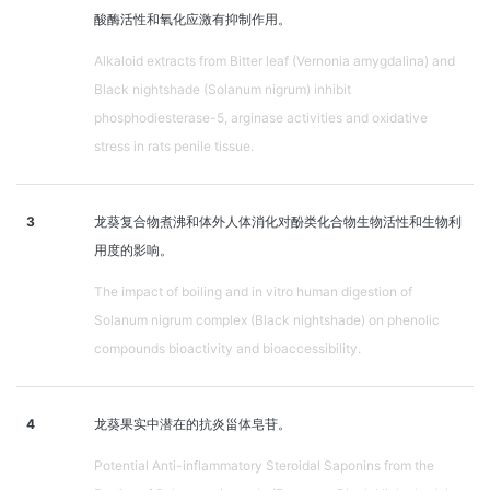
酸酶活性和氧化应激有抑制作用。
Alkaloid extracts from Bitter leaf (Vernonia amygdalina) and
Black nightshade (Solanum nigrum) inhibit
phosphodiesterase-5, arginase activities and oxidative
stress in rats penile tissue.
3
龙葵复合物煮沸和体外人体消化对酚类化合物生物活性和生物利
用度的影响。
The impact of boiling and in vitro human digestion of
Solanum nigrum complex (Black nightshade) on phenolic
compounds bioactivity and bioaccessibility.
4
龙葵果实中潜在的抗炎甾体皂苷。
Potential Anti-inflammatory Steroidal Saponins from the