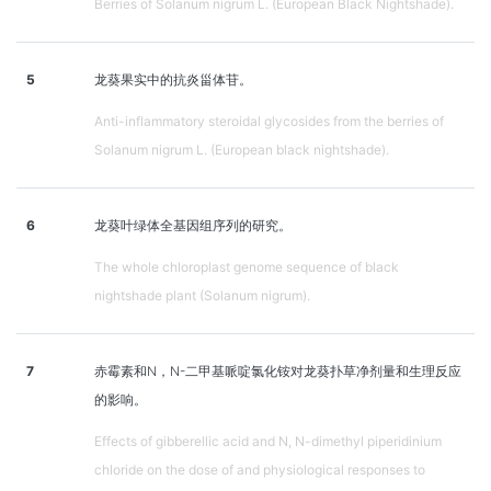
Berries of Solanum nigrum L. (European Black Nightshade).
5
龙葵果实中的抗炎甾体苷。
Anti-inflammatory steroidal glycosides from the berries of
Solanum nigrum L. (European black nightshade).
6
龙葵叶绿体全基因组序列的研究。
The whole chloroplast genome sequence of black
nightshade plant (Solanum nigrum).
7
赤霉素和N，N-二甲基哌啶氯化铵对龙葵扑草净剂量和生理反应
的影响。
Effects of gibberellic acid and N, N-dimethyl piperidinium
chloride on the dose of and physiological responses to