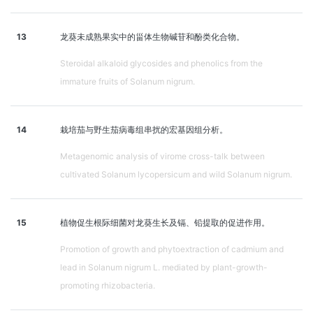
13
龙葵未成熟果实中的甾体生物碱苷和酚类化合物。
Steroidal alkaloid glycosides and phenolics from the
immature fruits of Solanum nigrum.
14
栽培茄与野生茄病毒组串扰的宏基因组分析。
Metagenomic analysis of virome cross-talk between
cultivated Solanum lycopersicum and wild Solanum nigrum.
15
植物促生根际细菌对龙葵生长及镉、铅提取的促进作用。
Promotion of growth and phytoextraction of cadmium and
lead in Solanum nigrum L. mediated by plant-growth-
promoting rhizobacteria.