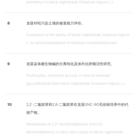
prometryn in black nightshade (Solanum nigrum L.).
8
龙葵对铊污染土壤的修复能力评价。
Evaluation of the ability of black nightshade Solanum nigrum
L. for phytoremediation of thallium-contaminated soil.
9
龙葵甾体糖生物碱的分离纯化及体外抗肿瘤活性研究。
Purification, antitumor activity in vitro of steroidal
glycoalkaloids from black nightshade (Solanum nigrum L.).
10
2,2'-二氯联苯和2,6-二氯联苯在龙葵SNC-9O毛状根培养中的代
谢产物。
Metabolites of 2,2'-dichlorobiphenyl and 2,6-
dichlorobiphenyl in hairy root culture of black nightshade