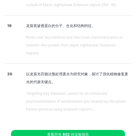
culture of black nightshade Solanum nigrum SNC-9O.
19
龙葵类渗透蛋白的分子、生化和结构特征。
Molecular, biochemical and structural characterization of
osmotin-like protein from black nightshade (Solanum
nigrum).
20
以龙葵光芬顿法预处理废水为研究对象，探讨了强化植物修复废
水的代谢关键点。
Targeting key metabolic points for an enhanced
phytoremediation of wastewaters pre-treated by the photo-
Fenton process using Solanum nigrum L.
查看所有
602
份实验报告