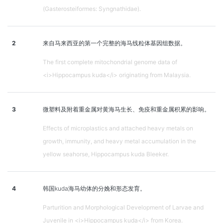
(Gasterosteiformes: Syngnathidae).
2
来自马来西亚的第一个完整的海马线粒体基因组数据。
The first complete mitochondrial genome data of
<i>Hippocampus kuda</i> originating from Malaysia.
3
微塑料及附着重金属对黄海马生长、免疫和重金属积累的影响。
Effects of microplastics and attached heavy metals on
growth, immunity, and heavy metal accumulation in the
yellow seahorse, Hippocampus kuda Bleeker.
4
韩国kuda海马幼体的分娩和形态发育。
Parturition and Morphological Development of Larvae and
Juvenile in <i>Hippocampus kuda</i> from Korea.