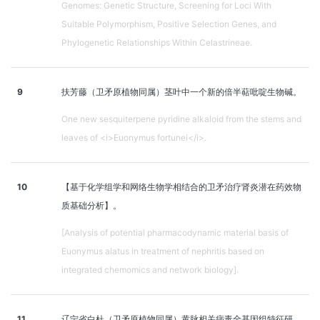
Genomes: Genetic Structure, Screening for Loci With
Suitable Polymorphism, Positive Selection Genes, and
Phylogenetic Relationships Within Celastrineae.
9
扶芳藤（卫矛原植物同属）茎叶中一个新的倍半萜吡啶生物碱。
One new sesquiterpene pyridine alkaloid from the stems and
leaves of <i>Euonymus fortunei</i>.
10
【基于化学组学和网络生物学相结合的卫矛治疗肾炎潜在药效物
质基础分析】。
[Analysis of potential pharmacodynamic material basis of
Euonymus alatus in treatment of nephritis based on
integrated chemomics and network biology].
11
辽宁省白杜（卫矛原植物同属）黄脉相关病毒全基因组特征研