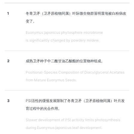
1
冬青卫矛（卫矛原植物同属）叶际微生物群落明显地被白粉病改
变了。
Euonymus japonicus phyllosphere microbiome
is significantly changed by powdery mildew.
2
成熟卫矛种子中二酰甘油乙酸酯的位置物种组成。
Positional-Species Composition of Diacylglycerol Acetates
from Mature Euonymus Seeds.
3
PSI活性的缓慢发展限制了冬青卫矛（卫矛原植物同属）叶片发
育过程中的光合作用。
Slower development of PSI activity limits photosynthesis
during Euonymus japonicus leaf development.