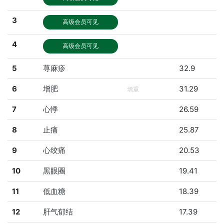
3
高级会员可见
4
高级会员可见
5
荨麻疹
32.9
6
增肥
31.29
增重
7
心悸
26.59
8
止痛
25.87
9
心绞痛
20.53
10
黑眼圈
19.41
11
低血糖
18.39
12
肝气郁结
17.39