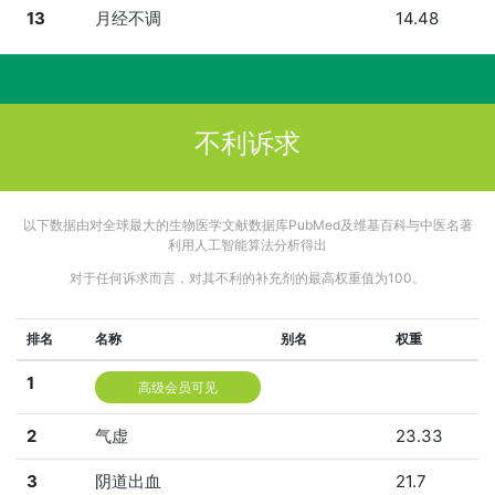
13
月经不调
14.48
不利诉求
以下数据由对全球最大的生物医学文献数据库PubMed及维基百科与中医名著
利用人工智能算法分析得出
对于任何诉求而言，对其不利的补充剂的最高权重值为100。
排名
名称
别名
权重
1
高级会员可见
2
气虚
23.33
3
阴道出血
21.7