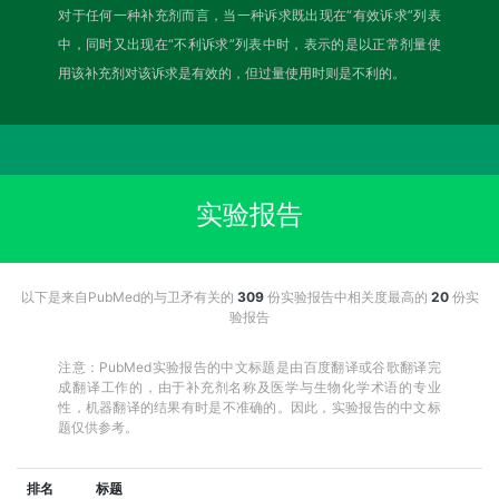
对于任何一种补充剂而言，当一种诉求既出现在“有效诉求”列表
中，同时又出现在“不利诉求”列表中时，表示的是以正常剂量使
用该补充剂对该诉求是有效的，但过量使用时则是不利的。
实验报告
以下是来自PubMed的与卫矛有关的
309
份实验报告中相关度最高的
20
份实
验报告
注意：PubMed实验报告的中文标题是由百度翻译或谷歌翻译完
成翻译工作的，由于补充剂名称及医学与生物化学术语的专业
性，机器翻译的结果有时是不准确的。因此，实验报告的中文标
题仅供参考。
排名
标题