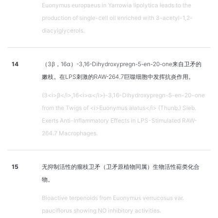
Euonymus europaeus in Yarrowia lipolytica leads to the
production of single-cell oil enriched with 3-acetyl-1,2-
diacylglycerols.
14
（3β，16α）-3,16-Dihydroxypregn-5-en-20-one来自卫矛的
嫩枝。在LPS刺激的RAW-264.7巨噬细胞中发挥抗炎作用。
(3<i>β</i>,16<i>α</i>)-3,16-Dihydroxypregn-5-en-20-one
from the Twigs of <i>Euonymus alatus</i> (Thunb.) Sieb.
Exerts Anti-Inflammatory Effects in LPS-Stimulated RAW-
264.7 Macrophages.
15
无抑制活性的瘤枝卫矛（卫矛原植物同属）生物活性萜类化合
物。
Bioactive terpenoids from Euonymus verrucosus var.
pauciflorus showing NO inhibitory activities.