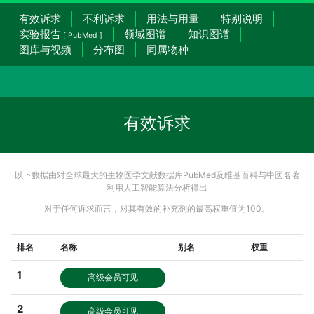
有效诉求
不利诉求
用法与用量
特别说明
实验报告
领域图谱
知识图谱
[ PubMed ]
图库与视频
分布图
同属物种
有效诉求
以下数据由对全球最大的生物医学文献数据库PubMed及维基百科与中医名著
利用人工智能算法分析得出
对于任何诉求而言，对其有效的补充剂的最高权重值为100。
排名
名称
别名
权重
1
高级会员可见
2
高级会员可见