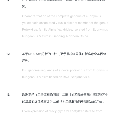
究。
Characterization of the complete genome of euonymus
yellow vein associated virus, a distinct member of the genus
Potexvirus, family Alphaflexiviridae, isolated from Euonymus
bungeanus Maxim in Liaoning, Northern China.
12
基于RNA-Seq分析的白杜（卫矛原植物同属）新病毒全基因组
序列。
Full genome sequence of a novel potexvirus from Euonymus
bungeanus Maxim based on RNA-Seq analysis.
13
欧洲卫矛（卫矛原植物同属）二酰甘油乙酰转移酶在溶脂鸭茅中
的过度表达导致富含3-乙酰-1,2-二酰甘油的单细胞油的产生。
Overexpression of diacylglycerol acetyltransferase from