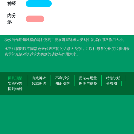
神经
内分
泌
功效与作用领域指的是补充剂主要在哪些诉求大类别中发挥作用及作用大小。
水平柱状图以不同颜色来代表不同的诉求大类别，并以柱形条的长度和粗细来
表示补充剂对该诉求大类别的功效与作用大小。
回到顶部
有效诉求
不利诉求
用法与用量
特别说明
实验报告
领域图谱
知识图谱
图库与视频
分布图
同属物种