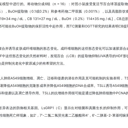
糖尿病小鼠模型中进行的。将动物分成6组（n = 16）：对照小鼠接受复活节百合球茎
，BuOH提取物（0.1或0.2%）和参考药物二甲双胍（0.001%），以及高脂肪
g / dL，CB 131±27 mg / dL，BuOH（0.2%）114±35 mg / dL]，CB总
体糖苷1-5可能在BuOH提取物的保肝活性中起作用，而TC测量和OGTT研究的结果表明
的聚合并诱导皮肤成纤维细胞的形态变化。成纤维细胞的这些形态变化可以加速胶原合
F中这些形态变化的天然材料时，发现百合（LCB）的提取物抑制UVA诱导的HDF
认为是抑制光老化中胶原减少的有希望的方法。
肺癌A549细胞增殖、凋亡、迁移和侵袭的潜在作用及其可能机制的实验表明， TSLL
降低A549细胞的克隆形成率并降低A549细胞的DNA合成率。TSLL诱导A549
迁移和侵袭以及凋亡诱导作用。TSLL的抗增殖作用很可能是通过降低肺癌细胞中PCNA
中差异表达的防御相关基因。LsGRP1（C）显示出对细菌和真菌生长的抑制作用
性细胞死亡样现象，如2'，7'-二氯二氢荧光素二乙酸酯和4'，6'-二脒基-2-苯基吲