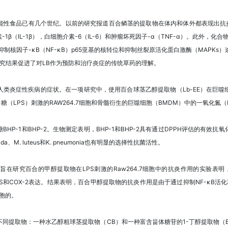
性食品已有几个世纪。以前的研究报道百合鳞茎的提取物在体内和体外都表现出抗炎
β（IL-1β），白细胞介素-6（IL-6）和肿瘤坏死因子-α（TNF-α）。此外，化合
抑制核因子-κB（NF-κB）p65亚基的核转位和抑制丝裂原活化蛋白激酶（MAPK
该研究结果促进了对LB作为预防和治疗炎症的传统草药的理解。
类炎症性疾病的症状。在一项研究中，使用百合球茎乙醇提取物（Lb-EE）在巨
多糖（LPS）刺激的RAW264.7细胞和骨髓衍生的巨噬细胞（BMDM）中的一氧化
HP-1和BHP-2。生物测定表明，BHP-1和BHP-2具有通过DPPH评估的有效
ida、M. luteus和K. pneumonia也有明显的选择性抗菌活性。
在研究百合的甲醇提取物在LPS刺激的Raw264.7细胞中的抗炎作用的实验表明，
iNOS和COX-2表达。结果表明，百合甲醇提取物的抗炎作用是由于通过抑制NF-κB活化
细胞的。
同提取物：一种水乙醇粗球茎提取物（CB）和一种富含甾体糖苷的1-丁醇提取物（B