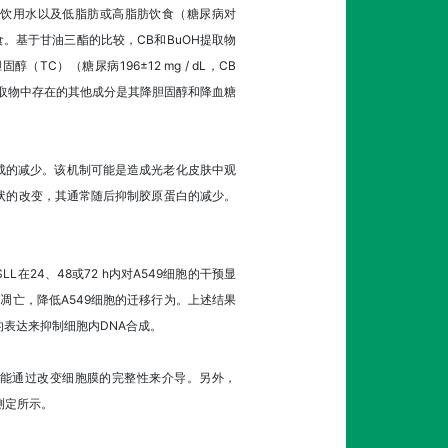
提取物饮用水以及低脂肪或高脂肪饮食（糖尿病对
饮食。基于甘油三酯的比较，CB和BuOH提取物
胆固醇（TC）（糖尿病196±12 mg / dL，CB
CB提取物中存在的其他成分是其降胆固醇和降血糖
成的减少。该机制可能是造成光老化皮肤中观
形状的改变，其通常随后抑制胶原蛋白的减少。
在24、48或72 h内对A549细胞的干预显
细胞凋亡，降低A549细胞的迁移行为。上述结果
的表达来抑制细胞内DNA合成。
，可能通过改变细胞膜的完整性来介导。另外，
哚测定所示。