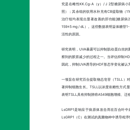
究是在雌性KK.Cg-A（y）/ J 2型
照）；其余组的饮用水补充有CB提取物（1%）
治疗组均表现出显著改善的肝功能[糖尿病219±34 m
159±5 mg / dL）。这些数据表明甾
活性的原因。
研究表明，UVA暴露可以抑制肌动蛋白丝
察到的胶原减少的过程之一。当评估抑制HD
因此，抑制UVA诱导的HDF形态学变化被
一项旨在研究百合提取物总皂苷（TSLL）对人
著抑制细胞生长。TSLL以浓度依赖性方式显著
表明TSLL具有抑制肺癌A549细胞增殖、
LsGRP1是响应于病原体攻击而在百合叶
LsGRP1（C）在测试的真菌物种中诱导程序