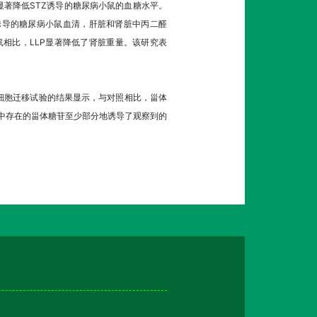
可显著降低STZ诱导的糖尿病小鼠的血糖水平。
Z诱导的糖尿病小鼠血清，肝脏和肾脏中丙二醛
鼠相比，LLP显著降低了肾脏重量。该研究表
细胞迁移试验的结果显示，与对照相比，甾体
合鳞茎中存在的甾体糖苷至少部分地诱导了观察到的