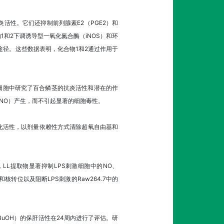
活性。它们还抑制前列腺素E2（PGE2）和
物1和2下调诱导型一氧化氮合酶（iNOS）和环
s）途径。这些数据表明，化合物1和2通过作用于
噬细胞中研究了百合鳞茎的抗炎活性和潜在的作
氮（NO）产生，而不引起显著的细胞毒性。
抗氧化活性，以剂量依赖性方式清除超氧自由基和
LL提取物显著抑制LPS刺激细胞中的NO、
和核转位以及阻断LPS刺激的Raw264.7中的
uOH）的保肝活性在24周内进行了评估。研