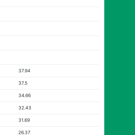
37.94
37.5
34.66
32.43
31.69
26.37