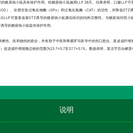
导的糖尿病小鼠具有保护作用。给糖尿病小鼠施用LLP 28天。结果表明，口服LLP
SOD）、谷胱甘肽过氧化物酶（GPx）和过氧化氢酶（CAT）的活性，并降低ST
示LLP可显著改善STZ诱导的糖尿病小鼠胰岛组织的结构完整性。与糖尿病对照小
TZ诱导的糖尿病小鼠提供保护作用。
肤擦伤、疮和烧伤的愈合，并有助于中医和希腊罗马医学中的伤口愈合。真皮成纤维
促进成纤维细胞迁移的范围为23.7±5.7至37.7±5.1%。数据表明，复活节百
说明