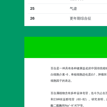
25
气虚
26
更年期综合征
百合是一种具有各种健康益处的中国传统植物
白细胞介素-6，单核细胞趋化蛋白1，肿瘤坏死因
细胞因子的表达。
百合属植物含有多种甾体皂苷，迄今为止在百合属
和23种呋甾醇皂苷（60-82）。研究表
酸二酯酶和Na⁺-K⁺ATP等。