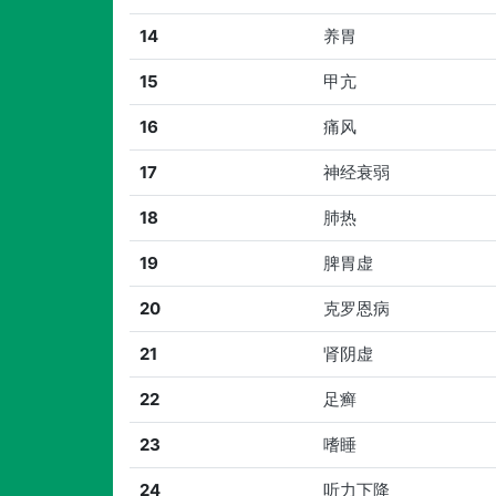
14
养胃
15
甲亢
16
痛风
17
神经衰弱
18
肺热
19
脾胃虚
20
克罗恩病
21
肾阴虚
22
足癣
23
嗜睡
24
听力下降