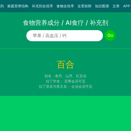
充剂
家庭营养结构
补充剂全排序
食物全排序
全景矩阵
知识图谱
文章
APP
食物营养成分 / AI食疗 / 补充剂
食物/AI食疗诉求/补充剂名称
Go
百合
别名：卷丹、山丹、红百合
拉丁学名：
至尊会员可见
拉丁异名与英文名：
企业会员可见