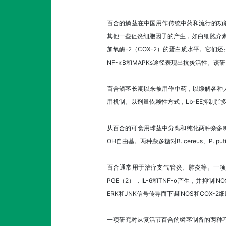
百合的鳞茎在中国用作传统中药和流行的功能
其他一些促炎细胞因子的产生，如白细胞介素-1
加氧酶-2（COX-2）的蛋白质水平。它们还
NF-κB和MAPKs途径表现出抗炎活性。
百合鳞茎长期以来被用作中药，以缓解各种人
用机制。以剂量依赖性方式，Lb-EE抑制脂
从百合的可食用球茎中分离和纯化两种杂多糖B
OH自由基。两种杂多糖对B. cereus、P. put
百合通常用于治疗支气管炎、肺炎等。一项旨
PGE（2），IL-6和TNF-α产生，并抑制
ERK和JNK信号传导而下调iNOS和COX-2
一项研究对从复活节百合的鳞茎制备的两种不