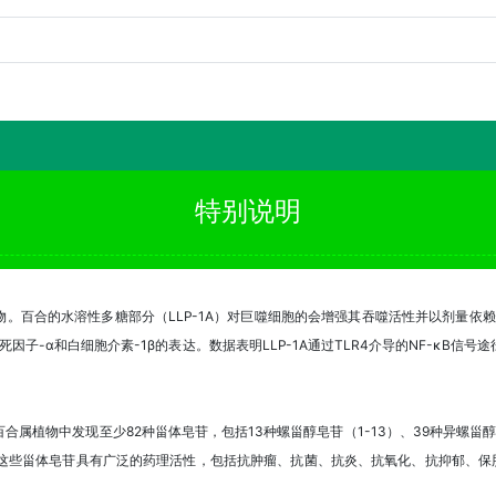
特别说明
。百合的水溶性多糖部分（LLP-1A）对巨噬细胞的会增强其吞噬活性并以剂量依
子-α和白细胞介素-1β的表达。数据表明LLP-1A通过TLR4介导的NF-κB信号途
植物中发现至少82种甾体皂苷，包括13种螺甾醇皂苷（1-13）、39种异螺甾醇皂苷
明，这些甾体皂苷具有广泛的药理活性，包括抗肿瘤、抗菌、抗炎、抗氧化、抗抑郁、保