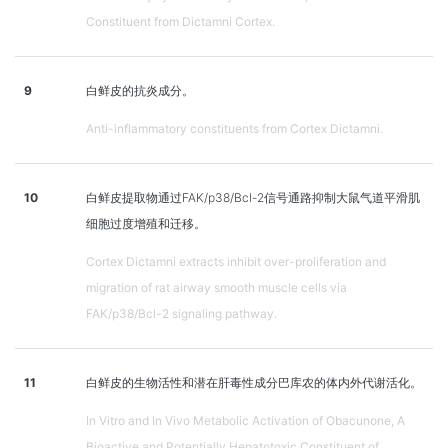
Constituent from Dictamni Cortex.
9
白鲜皮的抗炎成分。
Anti-inflammatory constituents from Cortex Dictamni.
10
白鲜皮提取物通过FAK/p38/Bcl-2信号通路抑制大鼠气道平滑肌
细胞过度增殖和迁移。
Cortex Dictamni extracts inhibit over-proliferation and
migration of rat airway smooth muscle cells via
FAK/p38/Bcl-2 signaling pathway.
11
白鲜皮的生物活性和潜在肝毒性成分巴库农的体内外代谢活化。
In Vitro and In Vivo Metabolic Activation of Obacunone, A
Bioactive and Potentially Hepatotoxic Constituent of