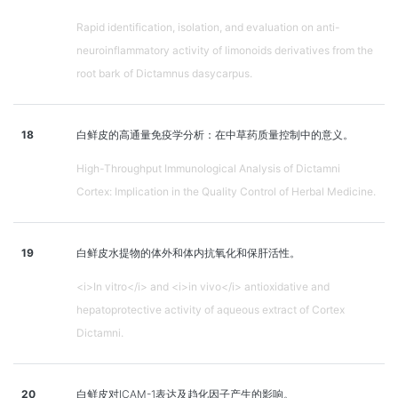
Rapid identification, isolation, and evaluation on anti-
neuroinflammatory activity of limonoids derivatives from the
root bark of Dictamnus dasycarpus.
18
白鲜皮的高通量免疫学分析：在中草药质量控制中的意义。
High-Throughput Immunological Analysis of Dictamni
Cortex: Implication in the Quality Control of Herbal Medicine.
19
白鲜皮水提物的体外和体内抗氧化和保肝活性。
<i>In vitro</i> and <i>in vivo</i> antioxidative and
hepatoprotective activity of aqueous extract of Cortex
Dictamni.
20
白鲜皮对ICAM-1表达及趋化因子产生的影响。