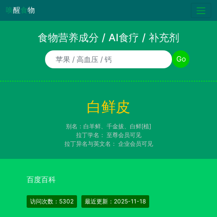
唤
醒
食
物
食物营养成分 / AI食疗 / 补充剂
食物/AI食疗诉求/补充剂名称
Go
白鲜皮
别名：白羊鲜、千金拔、白鲜[植]
拉丁学名：
至尊会员可见
拉丁异名与英文名：
企业会员可见
百度百科
访问次数：5302
最近更新：2025-11-18