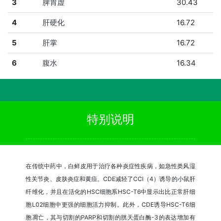
3
脾胃虚
30.43
4
肝硬化
16.72
5
肝掌
16.72
6
腹水
16.34
特别说明
在传统中药中，白鲜皮用于治疗各种炎症性疾病，如急性类风湿
性关节炎、皮肤炎症和黄疸。CDE减轻了CCl（4）诱导的小鼠肝
纤维化，并且在活化的HSC细胞系HSC-T6中显示出比正常肝细
胞L02细胞中更强的细胞活力抑制。此外，CDE诱导HSC-T6细
胞凋亡，其与切割的PARP和切割的胱天蛋白酶-3的表达增加有