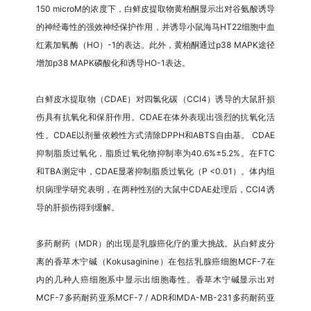
150 microM的浓度下，白鲜皮提取物黄柏酮显示出对谷氨酸诱导
的神经毒性的强效神经保护作用，并诱导小鼠海马HT22细胞中血
红素加氧酶（HO）-1的表达。此外，黄柏酮通过p38 MAPK途径
增加p38 MAPK磷酸化和诱导HO-1表达。
白鲜皮水提取物（CDAE）对四氯化碳（CCl4）诱导的大鼠肝损
伤具有抗氧化和保肝作用。CDAE在体外表现出强烈的抗氧化活
性。CDAE以剂量依赖性方式清除DPPH和ABTS自由基。 CDAE
抑制脂质过氧化，脂质过氧化物抑制率为40.6%±5.2%。在FTC
和TBA测定中，CDAE显著抑制脂质过氧化（P <0.01）。体内组
织病理学研究表明，在两种性别的大鼠中CDAE处理后，CCl4诱
导的肝损伤得到缓解。
多药耐药（MDR）的出现是乳腺癌化疗的重大挑战。从白鲜皮分
离的香草木宁碱（Kokusaginine）在包括乳腺癌细胞MCF-7在
内的几种人癌细胞系中显示出细胞毒性。香草木宁碱显示出对
MCF-7多药耐药亚系MCF-7 / ADR和MDA-MB-231多药耐药亚