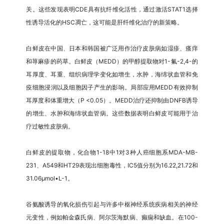
关。这些发现表明CDE具有抗纤维化活性，通过激活STAT1选择
性诱导活化的HSC凋亡，这可能是肝纤维化治疗的新策略。
白鲜皮在中国、日本和韩国被广泛用作治疗皮肤病如湿疹、瘙痒
和荨麻疹的药草。白鲜皮（MEDD）的甲醇提取物对1-氟-2,4-的
耳厚度、耳重、组织病理学变化如增生，水肿，海绵状血管和免
疫细胞浸润以及细胞因子产生的影响。局部应用MEDD有效抑制
耳厚度和体重增大（P <0.05）。MEDD治疗还抑制由DNFB诱导
的增生、水肿和海绵状血管病。这些数据表明白鲜皮可能用于治
疗过敏性皮肤病。
白鲜皮的提取物，化合物1-18中1对3种人癌细胞系MDA-MB-
231、A549和HT29表现出细胞毒性，IC5值分别为16.22,21.72和
31.06μmol•L-1。
谷氨酸诱导的氧化损伤引起与许多中枢神经系统疾病相关的神经
元变性，例如帕金森氏病、阿尔茨海默病、癫痫和缺血。在100-