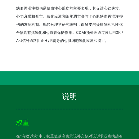
缺血再灌注损伤是缺血性心脏病的主要表现，其促进心律失常、
心力衰竭和死亡。氧化应激和细胞凋亡参与了心肌缺血再灌注损
伤的发病机制。现代药理学研究表明，白鲜皮的提取物和活性化
合物具有抗氧化和心血管保护作用。CDAE预处理通过激活PI3K /
Akt信号通路阻止H / R诱导的心肌细胞氧化应激和凋亡。
说明
权重
在“有效诉求”中，权重值越高表示该补充剂对该诉求或疾病越有