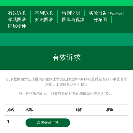
有效诉求
不利诉求
特别说明
实验报告
[ PubMed ]
领域图谱
知识图谱
图库与视频
分布图
同属物种
有效诉求
以下数据由对全球最大的生物医学文献数据库PubMed及维基百科与中医名著
利用人工智能算法分析得出
对于任何诉求而言，对其有效的补充剂的最高权重值为100。
排名
名称
别名
权重
1
高级会员可见