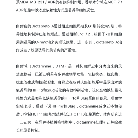
系MDA-MB-231 / ADR的有效抑制作用。香草木宁碱在MCF-7 /
ADR细胞中以浓度依赖性方式显著诱导细胞凋亡。
白鲜皮的Dictabretol A通过阻止细胞周期从G1期转变为S期，特
异性地抑制淋巴细胞增殖。通过阻断Erk1 / 2，核因子κB和细胞
周期进展的C-myc轴来实现该效果。进一步的，dictabretol A治
疗减轻了胶原诱导的关节炎的严重性。
白鲜碱（Dictamnine，DTM）是一种从白鲜皮中分离出来的天
然生物碱，已被证明具有多种生物学功能，包括抗炎、抗真菌、
抗血管生成和抗癌活性。白鲜皮在各种人癌细胞系中显示出对缺
氧诱导的HIF-1α和Slug活化的有效抑制活性。该化合物以剂量依
赖性方式显著降低缺氧诱导的HIF-1α和Slug蛋白的积累。现象学
实验表明，通过下调HIF-1α和Slug，dictamnine减少迁移和侵
袭，抑制HCT116细胞增殖并促进HCT116细胞凋亡。体内研究进
一步证实，在异种移植肿瘤模型中，dictamnine处理引起肿瘤生
长的显著抑制。