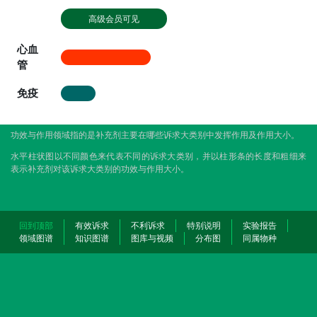
高级会员可见
心血
管
免疫
功效与作用领域指的是补充剂主要在哪些诉求大类别中发挥作用及作用大小。
水平柱状图以不同颜色来代表不同的诉求大类别，并以柱形条的长度和粗细来
表示补充剂对该诉求大类别的功效与作用大小。
回到顶部
有效诉求
不利诉求
特别说明
实验报告
领域图谱
知识图谱
图库与视频
分布图
同属物种