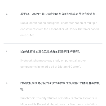
3
基于GC-MS的白鲜皮挥发油多组分的快速鉴定及全方位表征。
Rapid identification and global characterization of multiple
constituents from the essential oil of Cortex Dictamni based
on GC-MS.
4
[白鲜皮挥发油潜在活性成分的网络药理学研究]。
[Network pharmacology study on potential active
components in volatile oil of Dictamni Cortex].
5
白鲜皮提取物对小鼠的亚慢性毒性研究及其潜在的体外肝毒性机
制。
Subchronic Toxicity Studies of Cortex Dictamni Extracts in
Mice and Its Potential Hepatotoxicity Mechanisms in Vitro.