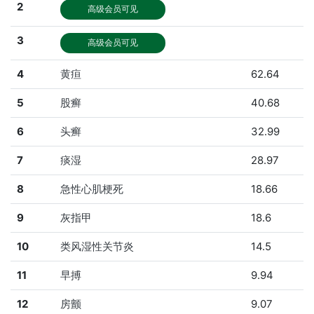
2
高级会员可见
3
高级会员可见
4
黄疸
62.64
5
股癣
40.68
6
头癣
32.99
7
痰湿
28.97
8
急性心肌梗死
18.66
9
灰指甲
18.6
10
类风湿性关节炎
14.5
11
早搏
9.94
12
房颤
9.07