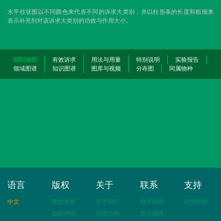
水平柱状图以不同颜色来代表不同的诉求大类别，并以柱形条的长度和粗细来
表示补充剂对该诉求大类别的功效与作用大小。
回到顶部
有效诉求
用法与用量
特别说明
实验报告
领域图谱
知识图谱
图库与视频
分布图
同属物种
语言
版权
关于
联系
支持
中文
数据来源
关于我们
电子邮箱
友情链接
版权声明
技术合作
官方微博