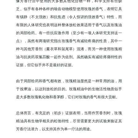
像芳香疗法中使用的大多数其他化合物一样，科学支持有些缺
乏。似乎有各种各样的啮齿动物模型使用玫瑰的香气，表明它具
有镇静（不太强效）和抗焦虑（令人惊讶的强效香气）特性，而
有限的人体研究也表明这种整体放松效果适用于香气以及玫瑰油
的局部给药。有一些抗应激作用（至少有一项人体研究支持这一
点），虽然有两项研究指出玫瑰香气有减轻疼痛的性质，其中一
种与其他芳香剂（薰衣草和鼠尾草）混淆，而另一种使用玫瑰精
油与抗炎药双氯芬酸一起作为佐剂。虽然确实有减轻疼痛特性的
证据，但它似乎并不是最好的证据。
由于局部给药和香气都有效，玫瑰精油显然是一种常用的油，用
于按摩油，以达到放松的目的。玫瑰精油中的生物活性物质似乎
是大多数玫瑰氧化物和香茅醇，它们对玫瑰的香气有很大贡献。
总体而言，有充足的（初步）证据表明，当用作芳香剂时，玫瑰
精油具有生物学相关的松弛特性，尽管需要更大的试验来验证其
芳香疗法潜力，以支持其作为单一疗法的用途。