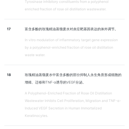
Tyrosinase inhibitory constituents from a polyphenol
enriched fraction of rose oil distillation wastewater.
17
富含多酚的玫瑰精油蒸馏废水对炎症靶基因表达的体外调节。
In vitro modulation of inflammatory target gene expression
by a polyphenol-enriched fraction of rose oil distillation
waste water.
18
玫瑰精油蒸馏废水中富含多酚的部分抑制人永生角质形成细胞的
增殖、迁移和TNF-α诱导的VEGF分泌。
A Polyphenol-Enriched Fraction of Rose Oil Distillation
Wastewater Inhibits Cell Proliferation, Migration and TNF-α-
Induced VEGF Secretion in Human Immortalized
Keratinocytes.