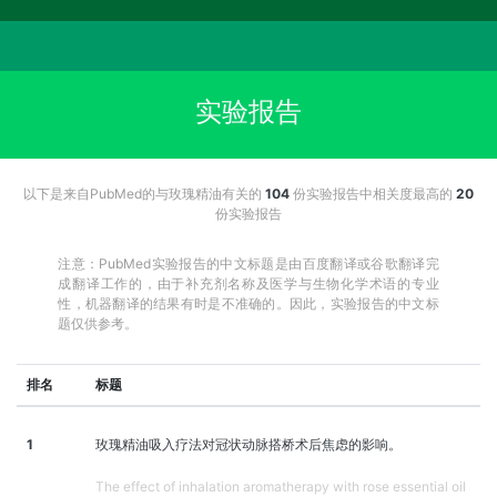
实验报告
以下是来自PubMed的与玫瑰精油有关的
104
份实验报告中相关度最高的
20
份实验报告
注意：PubMed实验报告的中文标题是由百度翻译或谷歌翻译完
成翻译工作的，由于补充剂名称及医学与生物化学术语的专业
性，机器翻译的结果有时是不准确的。因此，实验报告的中文标
题仅供参考。
排名
标题
1
玫瑰精油吸入疗法对冠状动脉搭桥术后焦虑的影响。
The effect of inhalation aromatherapy with rose essential oil