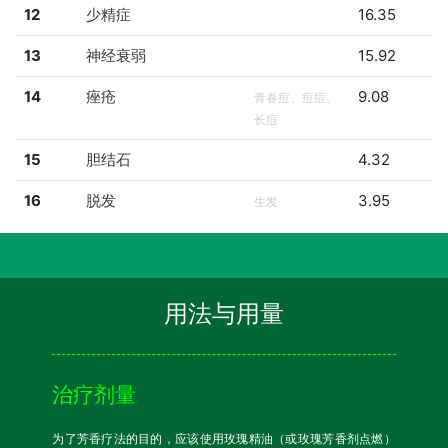
12
少精症
16.35
13
神经衰弱
15.92
14
痤疮
9.08
青春痘、痘痘、
长痘
15
胆结石
4.32
16
脱发
3.95
生发
用法与用量
治疗剂量
为了芳香疗法的目的，应该使用玫瑰精油（或玫瑰芳香剂点燃）