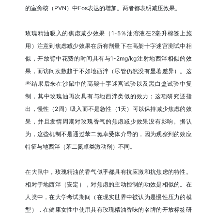
的室旁核（PVN）中Fos表达的增加。两者都表明减压效果。
玫瑰精油吸入的焦虑减少效果（1-5％油溶液在2毫升棉签上施
用）注意到焦虑减少效果在所有剂量下在高架十字迷宫测试中相
似，开放臂中花费的时间具有与1-2mg/kg注射地西泮相似的效
果，而访问次数趋于不如地西泮（尽管仍然没有显著差异）。这
些结果后来在沙鼠中的高架十字迷宫试验以及黑白盒试验中复
制，其中玫瑰油再次具有与地西泮类似的效力；这项研究还指
出，慢性（2周）吸入而不是急性（1天）可以保持减少焦虑的效
果，并且发情周期对玫瑰香气的焦虑减少效果没有影响。据认
为，这些机制不是通过苯二氮卓受体介导的，因为观察到的效应
特征与地西泮（苯二氮卓类激动剂）不同。
在大鼠中，玫瑰精油的香气似乎都具有抗应激和抗焦虑的特性。
相对于地西泮（安定），对焦虑的主动控制的功效是相似的。在
人类中，在大学考试期间（在现实世界中被认为是慢性压力的模
型），在健康女性中使用具有玫瑰精油香味的名牌的开放标签研