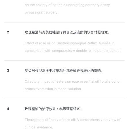
on the anxiety of patients undergoing coronary artery
bypass graft surgery.
2
玫瑰精油与奥美拉唑治疗胃食管反流病的双盲对照研究。
Effect of rose oil on Gastroesophageal Reflux Disease in
comparison with omeprazole: A double-blind controlled trial.
3
酯类对模型溶液中玫瑰精油花香醇香气表达的影响。
Olfactory impact of esters on rose essential oil floral alcohol
aroma expression in model solution.
4
玫瑰精油的治疗效果：临床证据综述。
Therapeutic efficacy of rose oil: A comprehensive review of
clinical evidence.