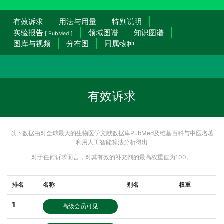
有效诉求
用法与用量
特别说明
实验报告
领域图谱
知识图谱
[ PubMed ]
图库与视频
分布图
同属物种
有效诉求
以下数据由对全球最大的生物医学文献数据库PubMed及维基百科与中医名著
利用人工智能算法分析得出
对于任何诉求而言，对其有效的补充剂的最高权重值为100。
排名
名称
别名
权重
1
高级会员可见