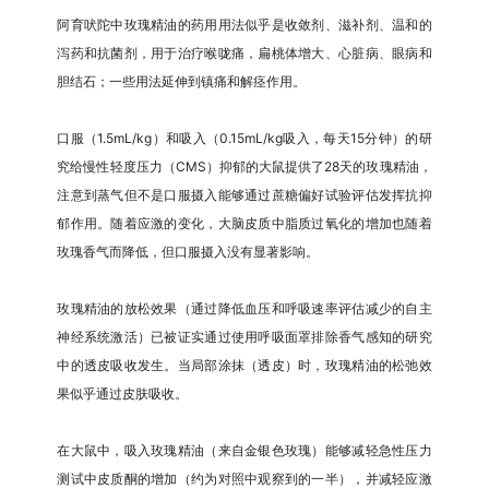
阿育吠陀中玫瑰精油的药用用法似乎是收敛剂、滋补剂、温和的
泻药和抗菌剂，用于治疗喉咙痛，扁桃体增大、心脏病、眼病和
胆结石；一些用法延伸到镇痛和解痉作用。
口服（1.5mL/kg）和吸入（0.15mL/kg吸入，每天15分钟）的研
究给慢性轻度压力​​（CMS）抑郁的大鼠提供了28天的玫瑰精油，
注意到蒸气但不是口服摄入能够通过蔗糖偏好试验评估发挥抗抑
郁作用。随着应激的变化，大脑皮质中脂质过氧化的增加也随着
玫瑰香气而降低，但口服摄入没有显著影响。
玫瑰精油的放松效果（通过降低血压和呼吸速率评估减少的自主
神经系统激活）已被证实通过使用呼吸面罩排除香气感知的研究
中的透皮吸收发生。当局部涂抹（透皮）时，玫瑰精油的松弛效
果似乎通过皮肤吸收。
在大鼠中，吸入玫瑰精油（来自金银色玫瑰）能够减轻急性压力
测试中皮质酮的增加（约为对照中观察到的一半），并减轻应激