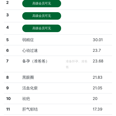
2
高级会员可见
3
高级会员可见
4
高级会员可见
5
弱精症
30.01
6
心动过速
23.7
7
备孕（准爸爸）
23.68
准备怀孕、准爸
爸
8
黑眼圈
21.83
9
活血化瘀
21.05
10
祛疤
20
11
肝气郁结
17.39