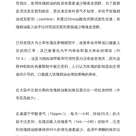
究指出，使用玫瑰精油的组具有显著减少唾液皮质醇。为了观察
是否涉及安慰剂效应，受试者后来对香气不知情，并给予玫瑰精
油或安慰剂（Jasmine）并通过Stroop颜色词测试急性应激；玫
瑰精油吸入似乎比对照或安慰剂更能减少唾液皮质醇。
已经发现大马士革玫瑰在果蝇模型中，改善寿命并降低口服摄入
后的死亡率，其已被量化为平均寿命和最大寿命的增加（约
10％），这是与线粒体呼吸和可溶性蛋白没有改变相关；因为这
两种机制在热量限制中被注意到，人们认为玫瑰的影响是由交替
途径介导的。口服摄入玫瑰精油会增加果蝇的寿命。
在大鼠中注射分离的玫瑰精油氧化物后显示出一些抗炎特性（中
等至高效力）。
在暴露于甲醛香气（10ppm / L，每天一小时，持续35天）的大
鼠中注意到，在随后吸入玫瑰香气（1mL一小时）的组中，注意
到玫瑰精油能够保持55％的睾丸激素减少。血清中睾酮的保存以