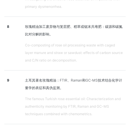
primary dysmenorrhea.
8
玫瑰精油加工废弃物与笼层肥、稻草或锯末共堆肥：碳源和碳氮
比对分解的影响。
Co-composting of rose oil processing waste with caged
layer manure and straw or sawdust: effects of carbon source
and C/N ratio on decomposition.
9
土耳其著名玫瑰精油：FTIR、Raman和GC-MS技术结合化学计
量学的表征和真伪监测。
The famous Turkish rose essential oil: Characterization and
authenticity monitoring by FTIR, Raman and GC-MS
techniques combined with chemometrics.