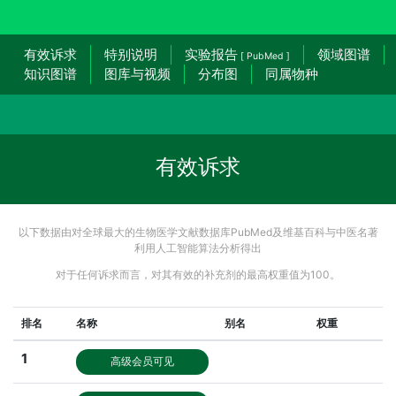
有效诉求
特别说明
实验报告
领域图谱
[ PubMed ]
知识图谱
图库与视频
分布图
同属物种
有效诉求
以下数据由对全球最大的生物医学文献数据库PubMed及维基百科与中医名著
利用人工智能算法分析得出
对于任何诉求而言，对其有效的补充剂的最高权重值为100。
排名
名称
别名
权重
1
高级会员可见