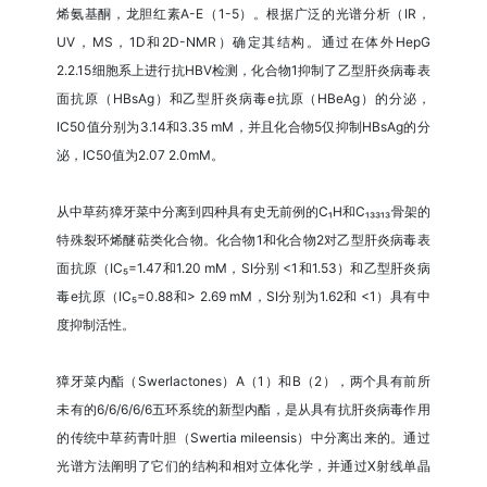
烯氨基酮，龙胆红素A-E（1-5）。根据广泛的光谱分析（IR，
UV，MS，1D和2D-NMR）确定其结构。通过在体外HepG
2.2.15细胞系上进行抗HBV检测，化合物1抑制了乙型肝炎病毒表
面抗原（HBsAg）和乙型肝炎病毒e抗原（HBeAg）的分泌，
IC50值分别为3.14和3.35 mM，并且化合物5仅抑制HBsAg的分
泌，IC50值为2.07 2.0mM。
从中草药獐牙菜中分离到四种具有史无前例的C₁Н和C₁₃₃₁₃骨架的
特殊裂环烯醚萜类化合物。化合物1和化合物2对乙型肝炎病毒表
面抗原（IC₅=1.47和1.20 mM，SI分别 <1和1.53）和乙型肝炎病
毒e抗原（IC₅=0.88和> 2.69 mM，SI分别为1.62和 <1）具有中
度抑制活性。
獐牙菜内酯（Swerlactones）A（1）和B（2），两个具有前所
未有的6/6/6/6/6五环系统的新型内酯，是从具有抗肝炎病毒作用
的传统中草药青叶胆（Swertia mileensis）中分离出来的。通过
光谱方法阐明了它们的结构和相对立体化学，并通过X射线单晶