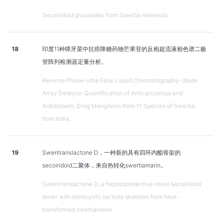
Secoiridoid glucosides from Swertia mileensis.
18
印度11种獐牙菜中抗癌降糖药物芒果苷的反相超流液相色谱二极
管阵列检测器定量分析。
Reverse Phase-ultra Flow Liquid Chromatography-diode
Array Detector Quantification of Anticancerous and
Antidiabetic Drug Mangiferin from 11 Species of Swertia
from India.
19
Sweritranslactone D，一种新的具有四环内酯骨架的
secoiridoid二聚体，来自热转化swertiamarin。
Sweritranslactone D, a hepatoprotective novel secoiridoid
dimer with tetracyclic lactone skeleton from heat-
transformed swertiamarin.