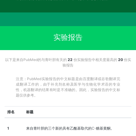
实验报告
以下是来自PubMed的与青叶胆有关的
22
份实验报告中相关度最高的
20
份实
验报告
注意：PubMed实验报告的中文标题是由百度翻译或谷歌翻译完
成翻译工作的，由于补充剂名称及医学与生物化学术语的专业
性，机器翻译的结果有时是不准确的。因此，实验报告的中文标
题仅供参考。
排名
标题
1
来自青叶胆的三个新的具有乙酰基取代的C-糖基黄酮。