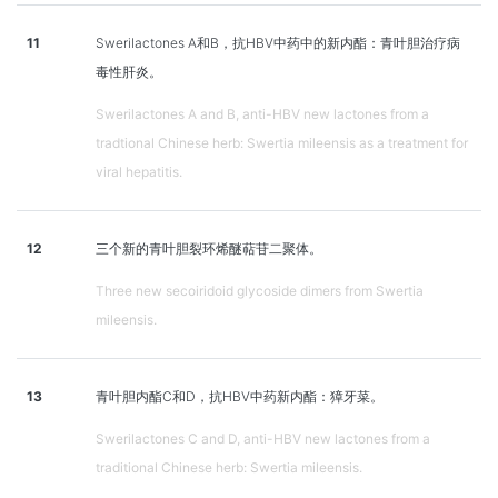
11
Swerilactones A和B，抗HBV中药中的新内酯：青叶胆治疗病
毒性肝炎。
Swerilactones A and B, anti-HBV new lactones from a
tradtional Chinese herb: Swertia mileensis as a treatment for
viral hepatitis.
12
三个新的青叶胆裂环烯醚萜苷二聚体。
Three new secoiridoid glycoside dimers from Swertia
mileensis.
13
青叶胆内酯C和D，抗HBV中药新内酯：獐牙菜。
Swerilactones C and D, anti-HBV new lactones from a
traditional Chinese herb: Swertia mileensis.