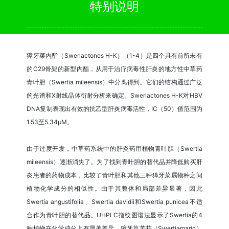
特别说明
獐牙菜内酯（Swerlactones H-K）（1-4）是四个具有前所未有
的C29骨架的新型内酯，从用于治疗病毒性肝炎的地方性中草药
青叶胆（Swertia mileensis）中分离得到。它们的结构通过广泛
的光谱和X射线晶体衍射分析来确定。Swerlactones H-K对HBV
DNA复制表现出有效的抗乙型肝炎病毒活性，IC（50）值范围为
1.53至5.34μM。
由于过度开发，中草药系统中的肝炎药用植物青叶胆（Swertia
mileensis）逐渐消失了。为了找到青叶胆的替代品并降低购买肝
炎患者的药物成本，比较了青叶胆和其他三种獐牙菜属物种之间
植物化学成分的相似性。由于其整体和局部差异显著，因此
Swertia angustifolia、Swertia davidii和Swertia punicea不适
合作为青叶胆的替代品。UHPLC指纹图谱法显示了Swertia的4
种植物在化学成分上有显著差异。獐牙菜苦苷（Swertiamarin）