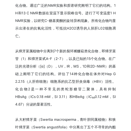
化合物。通过广泛的NMR实验和质谱研究阐明了它们的结构。1
H和13 C NMR数据在室温下显示双峰信号。进行了可变温度1 H
NMR实验，以研究C-糖基黄酮的旋转异构现象。所有化合物均显
示出潜在的抗氧化活性，可抵抗H2O2诱导的人胚肝L02细胞凋
亡。
从獐牙菜属植物中分离到7个新的裂环烯醚萜类化合物，即獐牙菜
苷（1）和獐牙菜甙A-F（2-7），以及已知的15个化合物。在广
泛的光谱分析（[α]（D），UV，IR，MS，1D和2D-NMR）的基
础上阐明了它们的结构。评估了14种化合物在体外对Hep G
2.2.15（人肝癌细胞）细胞系的抗乙型肝炎病毒（HBV）活性。
化合物2是一种不常见的类蛇形糖苷二聚体，具有抑制
HBsAg（ICs 0.18 mM，SI 3.11）和HBeAg（IC₅₀0.12 mM，SI
4.67）分泌的显著活性。
从大籽獐牙菜（Swertia macrosperma，青叶胆同属植物）和狭
叶獐牙菜（Swertia angustifolia）中分离出了五个不寻常的内酯