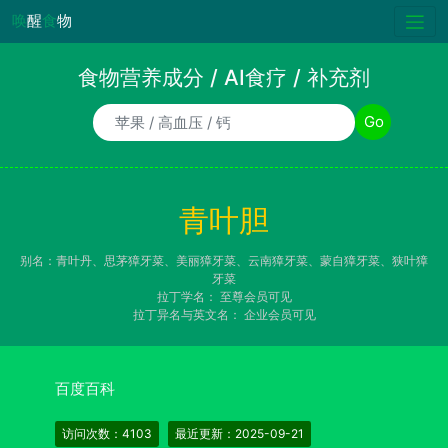
唤
醒
食
物
食物营养成分 / AI食疗 / 补充剂
食物/AI食疗诉求/补充剂名称
Go
青叶胆
别名：青叶丹、思茅獐牙菜、美丽獐牙菜、云南獐牙菜、蒙自獐牙菜、狭叶獐
牙菜
拉丁学名：
至尊会员可见
拉丁异名与英文名：
企业会员可见
百度百科
访问次数：4103
最近更新：2025-09-21