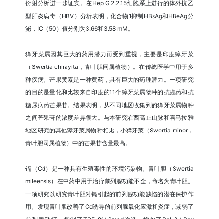
衍射分析进一步证实。在Hep G 2.2.15细胞系上进行的体外抗乙
型肝炎病毒（HBV）分析表明，化合物1抑制HBsAg和HBeAg分
泌，IC（50）值分别为3.66和3.58 mM。
獐牙菜属因其巨大的药用潜力而受到重视，主要是印度獐牙菜
（Swertia chirayita，青叶胆同属植物）。在传统医学中用于多
种疾病。芒果黄素是一种黄药，具有巨大的药理潜力。一项研究
的目的是量化和比较来自印度的11个獐牙菜属物种的抗癌药和抗
糖尿病药芒果苷。结果表明，从不同地区收集到的獐牙菜属物种
之间芒果苷的浓度差异很大。与本研究在西高止山脉和喜马拉雅
地区研究的其他獐牙菜属物种相比，小獐牙菜（Swertia minor，
青叶胆同属植物）中的芒果苷含量最高。
镉（Cd）是一种具有生殖毒性的环境污染物。青叶胆（Swertia
mileensis）在中药中用于治疗前列腺功能不全，命名为青叶胆。
一项研究以研究青叶胆对镉引起的前列腺功能缺陷的潜在保护作
用。发现青叶胆改善了Cd诱导的前列腺氧化应激和炎症，减弱了