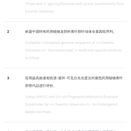
Three new C-glycosyflavones with acetyl substitutions from
Swertia mileensis.
2
标题中国特有药用植物龙胆科青叶胆叶绿体全基因组序列。
Complete chloroplast genome sequence of <i>Swertia
mileensis</i> (Gentianaceae): a medicinal species endemic
to China.
3
应用超高效液相色谱-紫外-可见分光光度法对濒危药用植物青叶
胆替代品进行评价。
Using UHPLC and UV-vis Fingerprint Method to Evaluate
Substitutes for <i>Swertia mileensis</i>: An Endangered
Medicinal Plant.