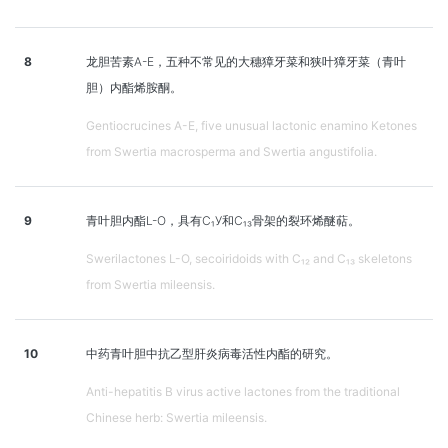
8
龙胆苦素A-E，五种不常见的大穗獐牙菜和狭叶獐牙菜（青叶
胆）内酯烯胺酮。
Gentiocrucines A-E, five unusual lactonic enamino Ketones
from Swertia macrosperma and Swertia angustifolia.
9
青叶胆内酯L-O，具有C₁У和C₁₃骨架的裂环烯醚萜。
Swerilactones L-O, secoiridoids with C₁₂ and C₁₃ skeletons
from Swertia mileensis.
10
中药青叶胆中抗乙型肝炎病毒活性内酯的研究。
Anti-hepatitis B virus active lactones from the traditional
Chinese herb: Swertia mileensis.