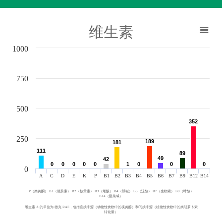
维生素
1000
750
500
352
352
250
189
189
181
181
111
111
89
89
49
49
42
42
0
0
0
0
0
0
0
0
0
0
1
1
0
0
0
0
0
0
0
A
C
D
E
K
P
B1
B2
B3
B4
B5
B6
B7
B9
B12
B14
P（类黄酮） B1（硫胺素） B2（核黄素） B3（烟酸） B4（胆碱） B5（泛酸） B7（生物素） B9（叶酸）
B14（甜菜碱）
维生素 A 的单位为 微克 RAE，包括直接来源（动物性食物中的视黄醇）和间接来源（植物性食物中的类胡萝卜素
转化量）