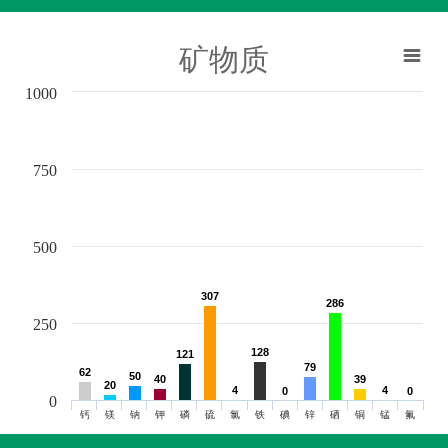
矿物质
1000
750
500
307
307
286
286
250
128
128
121
121
79
79
62
62
50
50
40
40
39
39
20
20
4
4
4
4
0
0
0
0
0
钙
镁
钠
钾
磷
硫
氯
铁
碘
锌
硒
铜
锰
氟