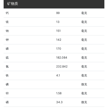
矿物质
钙
99
毫克
镁
13
毫克
钠
151
毫克
钾
142
毫克
磷
170
毫克
硫
182.084
毫克
氯
232.842
毫克
铁
4.1
毫克
碘
微克
锌
1.58
毫克
硒
34.3
微克