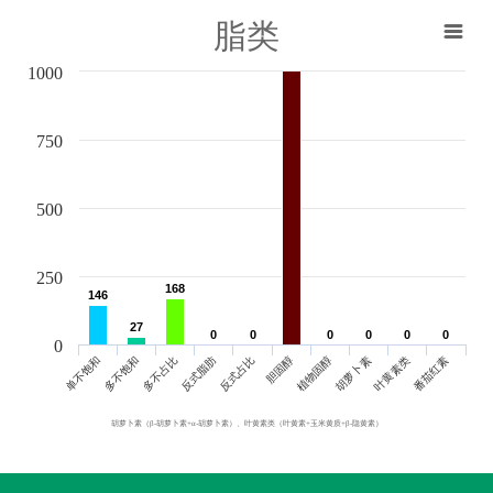
脂类
1000
750
500
250
168
168
146
146
27
27
0
0
0
0
0
0
0
0
0
0
0
0
0
单不饱和
胆固醇
反式脂肪
叶黄素类
多不饱和
植物固醇
反式占比
番茄红素
多不占比
胡萝卜素
胡萝卜素（β-胡萝卜素+α-胡萝卜素）、叶黄素类（叶黄素+玉米黄质+β-隐黄素）