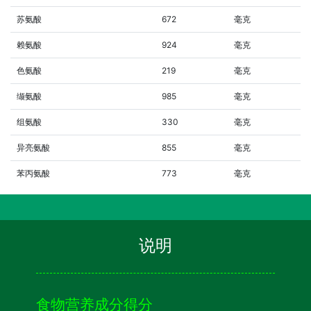
苏氨酸
672
毫克
赖氨酸
924
毫克
色氨酸
219
毫克
缬氨酸
985
毫克
组氨酸
330
毫克
异亮氨酸
855
毫克
苯丙氨酸
773
毫克
说明
食物营养成分得分