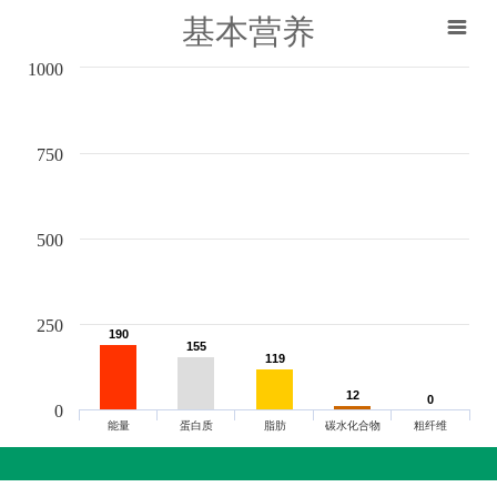
基本营养
1000
750
500
250
190
190
155
155
119
119
12
12
0
0
0
能量
蛋白质
脂肪
碳水化合物
粗纤维