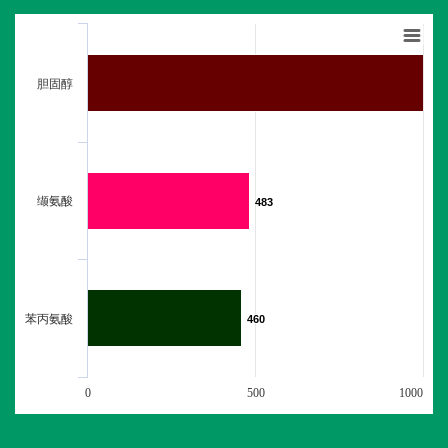
胆固醇
缬氨酸
483
483
苯丙氨酸
460
460
0
500
1000