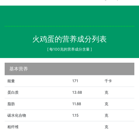
火鸡蛋的营养成分列表
[ 每100克的营养成分含量 ]
基本营养
能量
171
千卡
蛋白质
13.68
克
脂肪
11.88
克
碳水化合物
1.15
克
粗纤维
克