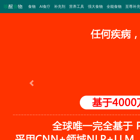
唤
醒
食
物
食物
（当前）
AI食疗
补充剂
营养工具
强大食物
全能食物
至尊补
Previous