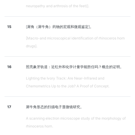
neuropathy and arthrosis of the feet)].
15
[犀角（犀牛角）药物的宏观和微观鉴定]。
[Macro-and microscopical identification of rhinoceros horn
drugs].
16
照亮象牙轨道：近红外和化学计量学能胜任吗？概念的证明。
Lighting the Ivory Track: Are Near-Infrared and
Chemometrics Up to the Job? A Proof of Concept.
17
犀牛角形态的扫描电子显微镜研究。
A scanning electron microscope study of the morphology of
rhinoceros horn.