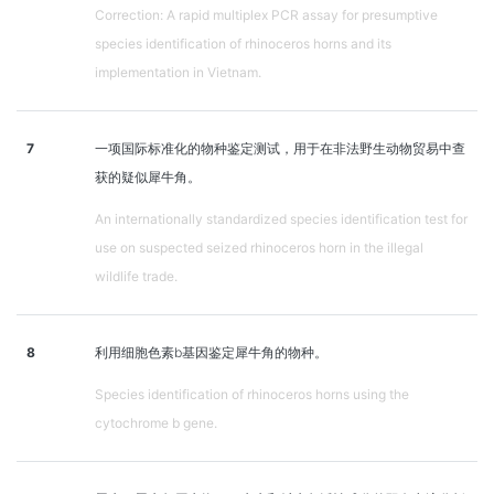
Correction: A rapid multiplex PCR assay for presumptive
species identification of rhinoceros horns and its
implementation in Vietnam.
7
一项国际标准化的物种鉴定测试，用于在非法野生动物贸易中查
获的疑似犀牛角。
An internationally standardized species identification test for
use on suspected seized rhinoceros horn in the illegal
wildlife trade.
8
利用细胞色素b基因鉴定犀牛角的物种。
Species identification of rhinoceros horns using the
cytochrome b gene.