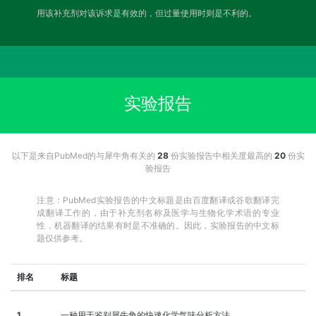
用该补充剂对该诉求是有效的，但过量使用时则是不利的。
实验报告
以下是来自PubMed的与犀牛角有关的
28
份实验报告中相关度最高的
20
份实
验报告
注意：PubMed实验报告的中文标题是由百度翻译或谷歌翻译完
成翻译工作的，由于补充剂名称及医学与生物化学术语的专业
性，机器翻译的结果有时是不准确的。因此，实验报告的中文标
题仅供参考。
排名
标题
1
一种用于鉴别犀牛角的快速化学气味分析方法。