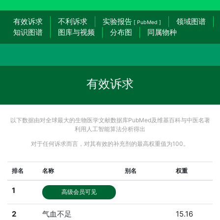
有效诉求
不利诉求
实验报告
领域图谱
[ PubMed ]
知识图谱
图库与视频
分布图
同属物种
有效诉求
以下数据由对全球最大的生物医学文献数据库PubMed及维基百科与中医名著
利用人工智能算法分析得出
对于任何诉求而言，对其有效的补充剂的最高权重值为100。
排名
名称
别名
权重
1
高级会员可见
2
气血不足
15.16