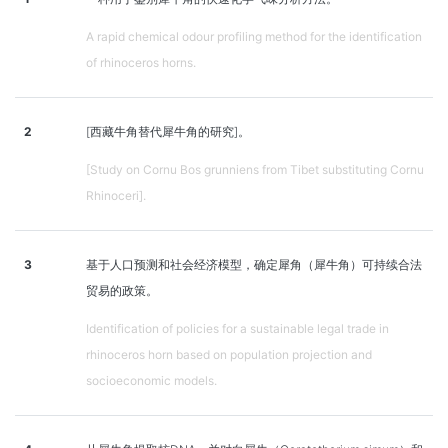
A rapid chemical odour profiling method for the identification
of rhinoceros horns.
2
[西藏牛角替代犀牛角的研究]。
[Study on Cornu Bos grunniens from Tibet substituting Cornu
Rhinoceri].
3
基于人口预测和社会经济模型，确定犀角（犀牛角）可持续合法
贸易的政策。
Identification of policies for a sustainable legal trade in
rhinoceros horn based on population projection and
socioeconomic models.