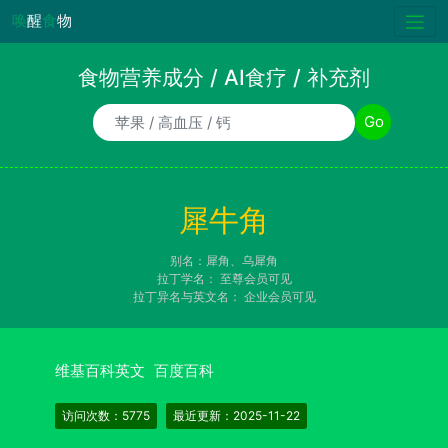
唤
醒
食
物
食物营养成分 / AI食疗 / 补充剂
食物/AI食疗诉求/补充剂名称
Go
犀牛角
别名：犀角、乌犀角
拉丁学名：
至尊会员可见
拉丁异名与英文名：
企业会员可见
维基百科英文
百度百科
访问次数：5775
最近更新：2025-11-22