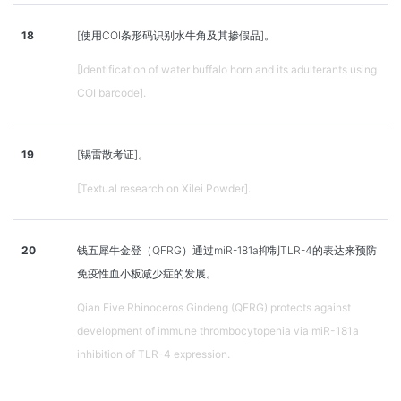
18
[使用COI条形码识别水牛角及其掺假品]。
[Identification of water buffalo horn and its adulterants using
COI barcode].
19
[锡雷散考证]。
[Textual research on Xilei Powder].
20
钱五犀牛金登（QFRG）通过miR-181a抑制TLR-4的表达来预防
免疫性血小板减少症的发展。
Qian Five Rhinoceros Gindeng (QFRG) protects against
development of immune thrombocytopenia via miR-181a
inhibition of TLR-4 expression.