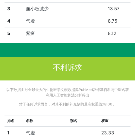
3
血小板减少
13.57
4
气虚
8.75
5
紫癜
8.12
不利诉求
以下数据由对全球最大的生物医学文献数据库PubMed及维基百科与中医名著
利用人工智能算法分析得出
对于任何诉求而言，对其不利的补充剂的最高权重值为100。
排名
名称
别名
权重
1
气虚
23.33