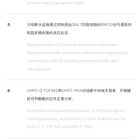
endemic medicinal herb in China.
5
川续断水提物通过抑制原始264.7巨噬细胞的ERK1/2信号通路抑
制脂多糖刺激的炎症反应。
Aqueous extract of Dipsacus asperoides suppresses
lipopolysaccharide-stimulated inflammatory responses by
inhibiting the ERK1/2 signaling pathway in RAW 264.7
macrophages.
6
UHPC-Q-TOF/MS和UHPC-PDA对续断中呋喃木脂素、环烯醚
萜苷和酚酸的定性定量分析。
Qualitative and quantitative analysis of furofuran lignans,
iridoid glycosides, and phenolic acids in Radix Dipsaci by
UHPLC-Q-TOF/MS and UHPLC-PDA.