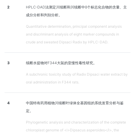
2
HPLC-DAD法测定川续断和川续断中8个标志化合物的含量、主
成分分析和判别分析。
Quantitative determination, principal component analysis
and discriminant analysis of eight marker compounds in
crude and sweated Dipsaci Radix by HPLC-DAD.
3
续断水提物对F344大鼠的亚慢性毒性研究。
A subchronic toxicity study of Radix Dipsaci water extract by
oral administration in F344 rats.
4
中国特有药用植物川续断叶绿体全基因组的系统发育分析与鉴
定。
Phylogenetic analysis and characterization of the complete
chloroplast genome of <i>Dipsacus asperoides</i>, the