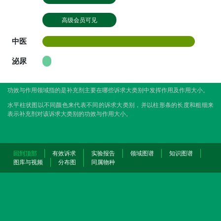
高级会员可见
中医
泌尿
功效与作用领域指的是补充剂主要在哪些诉求大类别中发挥作用及作用大小。
水平柱状图以不同颜色来代表不同的诉求大类别，并以柱形条的长度和粗细来
表示补充剂对该诉求大类别的功效与作用大小。
回到顶部
有效诉求
实验报告
领域图谱
知识图谱
图库与视频
分布图
同属物种