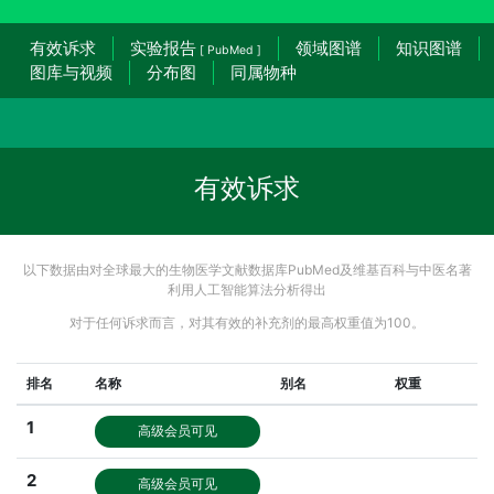
有效诉求
实验报告
领域图谱
知识图谱
[ PubMed ]
图库与视频
分布图
同属物种
有效诉求
以下数据由对全球最大的生物医学文献数据库PubMed及维基百科与中医名著
利用人工智能算法分析得出
对于任何诉求而言，对其有效的补充剂的最高权重值为100。
排名
名称
别名
权重
1
高级会员可见
2
高级会员可见