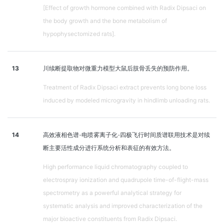
[Effect of growth hormone combined with Radix Dipsaci on
the body growth and the bone metabolism of
hypophysectomized rats].
13
川续断提取物对微重力模型大鼠后肢骨丢失的预防作用。
Treatment of Radix Dipsaci extract prevents long bone loss
induced by modeled microgravity in hindlimb unloading rats.
14
高效液相色谱-电喷雾离子化-四极飞行时间质谱联用技术是对续
断主要活性成分进行系统分析和表征的有效方法。
High performance liquid chromatography coupled to
electrospray ionization and quadrupole time-of-flight-mass
spectrometry as a powerful analytical strategy for
systematic analysis and improved characterization of the
major bioactive constituents from Radix Dipsaci.