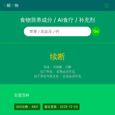
唤
醒
食
物
食物营养成分 / AI食疗 / 补充剂
食物/AI食疗诉求/补充剂名称
Go
续断
别名：川续断、川断
拉丁学名：
至尊会员可见
拉丁异名与英文名：
企业会员可见
百度百科
访问次数：4821
最近更新：2025-12-03