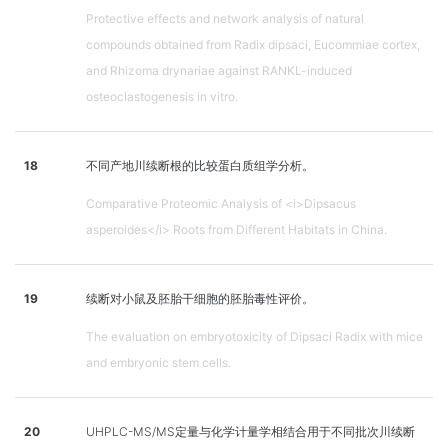
Protective effects and network analysis of natural
compounds obtained from Radix dipsaci, Eucommiae cortex,
and Rhizoma drynariae against RANKL-induced
osteoclastogenesis in vitro.
18
不同产地川续断根的比较蛋白质组学分析。
Comparative Proteomic Analysis of <i>Dipsacus
asperoides</i> Roots from Different Habitats in China.
19
续断对小鼠及胚胎干细胞的胚胎毒性评价。
The evaluation on embryotoxicity of Dipsaci Radix with mice
and embryonic stem cells.
20
UHPLC-MS/MS定量与化学计量学相结合用于不同批次川续断