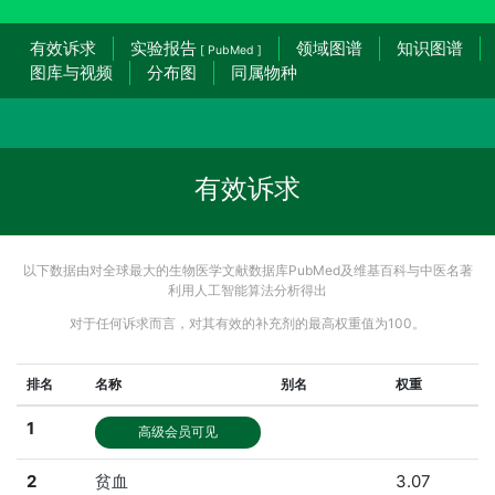
有效诉求
实验报告
领域图谱
知识图谱
[ PubMed ]
图库与视频
分布图
同属物种
有效诉求
以下数据由对全球最大的生物医学文献数据库PubMed及维基百科与中医名著
利用人工智能算法分析得出
对于任何诉求而言，对其有效的补充剂的最高权重值为100。
排名
名称
别名
权重
1
高级会员可见
2
贫血
3.07