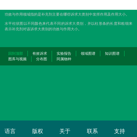
功效与作用领域指的是补充剂主要在哪些诉求大类别中发挥作用及作用大小。
水平柱状图以不同颜色来代表不同的诉求大类别，并以柱形条的长度和粗细来
表示补充剂对该诉求大类别的功效与作用大小。
回到顶部
有效诉求
实验报告
领域图谱
知识图谱
图库与视频
分布图
同属物种
语言
版权
关于
联系
支持