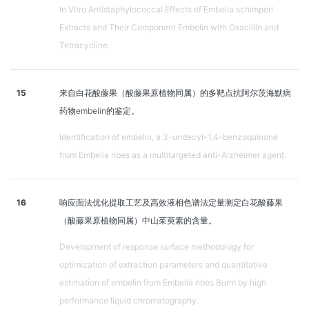
In Vitro Antistaphylococcal Effects of Embelia schimperi
Extracts and Their Component Embelin with Oxacillin and
Tetracycline.
15
来自白花酸藤果（酸藤果原植物同属）的多靶点抗阿尔茨海默病
药物embelin的鉴定。
Identification of embelin, a 3-undecyl-1,4-benzoquinone
from Embelia ribes as a multitargeted anti-Alzheimer agent.
16
响应面法优化提取工艺及高效液相色谱法定量测定白花酸藤果
（酸藤果原植物同属）中山茱萸素的含量。
Development of response surface methodology for
optimization of extraction parameters and quantitative
estimation of embelin from Embelia ribes Burm by high
performance liquid chromatography.