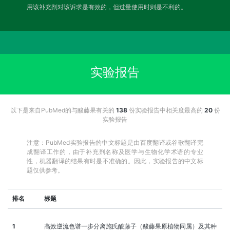
用该补充剂对该诉求是有效的，但过量使用时则是不利的。
实验报告
以下是来自PubMed的与酸藤果有关的
138
份实验报告中相关度最高的
20
份
实验报告
注意：PubMed实验报告的中文标题是由百度翻译或谷歌翻译完
成翻译工作的，由于补充剂名称及医学与生物化学术语的专业
性，机器翻译的结果有时是不准确的。因此，实验报告的中文标
题仅供参考。
排名
标题
1
高效逆流色谱一步分离施氏酸藤子（酸藤果原植物同属）及其种