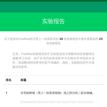
实验报告
以下是来自PubMed的与雪上一枝蒿有关的
38
份实验报告中相关度最高的
20
份实验报告
注意：PubMed实验报告的中文标题是由百度翻译或谷歌翻译完
成翻译工作的，由于补充剂名称及医学与生物化学术语的专业
性，机器翻译的结果有时是不准确的。因此，实验报告的中文标
题仅供参考。
排名
标题
1
伏毛铁棒锤（雪上一枝蒿原植物）地上部分的二萜生物碱。
Diterpenoid Alkaloids from the Aerial Parts of Aconitum