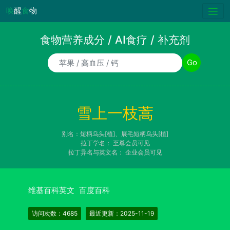
唤
醒
食
物
食物营养成分 / AI食疗 / 补充剂
食物/AI食疗诉求/补充剂名称
Go
雪上一枝蒿
别名：短柄乌头[植]、展毛短柄乌头[植]
拉丁学名：
至尊会员可见
拉丁异名与英文名：
企业会员可见
维基百科英文
百度百科
访问次数：4685
最近更新：2025-11-19