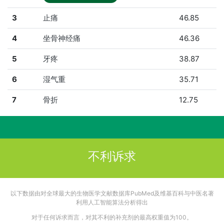
3
止痛
46.85
4
坐骨神经痛
46.36
5
牙疼
38.87
6
湿气重
35.71
7
骨折
12.75
不利诉求
以下数据由对全球最大的生物医学文献数据库PubMed及维基百科与中医名著
利用人工智能算法分析得出
对于任何诉求而言，对其不利的补充剂的最高权重值为100。