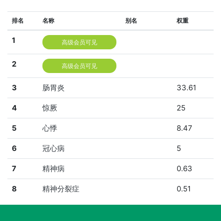
排名
名称
别名
权重
1
高级会员可见
2
高级会员可见
3
肠胃炎
33.61
4
惊厥
25
5
心悸
8.47
6
冠心病
5
7
精神病
0.63
8
精神分裂症
0.51