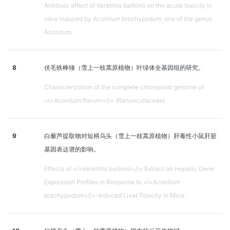
Antitoxic effect of Veratrilla baillonii on the acute toxicity in
mice induced by Aconitum brachypodum, one of the genus
Aconitum.
8
伏毛铁棒锤（雪上一枝蒿原植物）叶绿体全基因组的研究。
Characterization of the complete chloroplast genome of
<i>Aconitum flavum</i> (Ranunculaceae).
9
白藜芦提取物对短柄乌头（雪上一枝蒿原植物）肝毒性小鼠肝脏
基因表达谱的影响。
Effects of <i>Veratrilla baillonii</i> Extract on Hepatic Gene
Expression Profiles in Response to <i>Aconitum
brachypodum</i>-Induced Liver Toxicity in Mice.