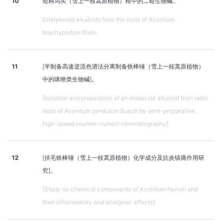
10
短柄乌头（雪上一枝蒿原植物）根中的二萜生物碱。
Diterpenoid alkaloids from the roots of Aconitum
brachypodum Diels.
11
[半制备高速逆流色谱法分离制备铁棒锤（雪上一枝蒿原植物）
中的咪唑类生物碱]。
[Isolation and preparation of an imidazole alkaloid from radix
radix of Aconitum pendulum Busch by semi-preparative
high-speed counter-current chromatography].
12
[伏毛铁棒锤（雪上一枝蒿原植物）化学成分及抗炎镇痛作用研
究]。
[Study on chemical components of Aconitum flavum and
their inflammatory and analgesic effects].