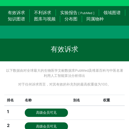
有效诉求
不利诉求
实验报告
领域图谱
[ PubMed ]
知识图谱
图库与视频
分布图
同属物种
有效诉求
以下数据由对全球最大的生物医学文献数据库PubMed及维基百科与中医名著
利用人工智能算法分析得出
对于任何诉求而言，对其有效的补充剂的最高权重值为100。
排名
名称
别名
权重
1
高级会员可见
2
高级会员可见