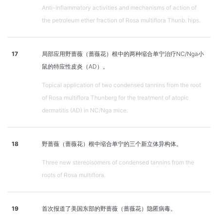
Anti-inflammatory activities and mechanisms of action of
the petroleum ether fraction of Rosa multiflora Thunb. hips.
17
局部应用野蔷薇（蔷薇花）根中的两种缩合单宁治疗NC/Nga小
鼠的特应性皮炎（AD）。
Topical application of two condensed tannins from the root
of Rosa multiflora Thunberg for the treatment of atopic
dermatitis (AD) in NC/Nga mice.
18
野蔷薇（蔷薇花）根中缩合单宁的三个新立体异构体。
Three new stereoisomers of condensed tannins from the
roots of Rosa multiflora.
19
首次报道了美国东部的野蔷薇（蔷薇花）隐匿病毒。