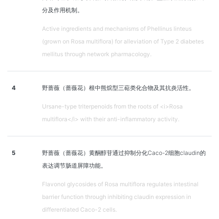
分及作用机制。
Active ingredients and mechanisms of Phellinus linteus
(grown on Rosa multiflora) for alleviation of Type 2 diabetes
mellitus through network pharmacology.
4
野蔷薇（蔷薇花）根中熊烷型三萜类化合物及其抗炎活性。
Ursane-type triterpenoids from the roots of <i>Rosa
multiflora</i> with their anti-inflammatory activity.
5
野蔷薇（蔷薇花）黄酮醇苷通过抑制分化Caco-2细胞claudin的
表达调节肠道屏障功能。
Flavonol glycosides of Rosa multiflora regulates intestinal
barrier function through inhibiting claudin expression in
differentiated Caco-2 cells.