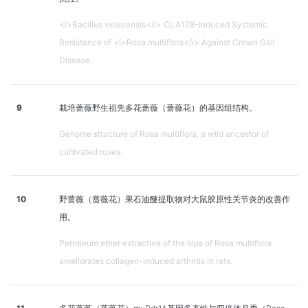
<i>Bacillus velezensis</i> CLA178-Induced Systemic
Resistance of <i>Rosa multiflora</i> Against Crown Gall
Disease.
9
栽培蔷薇野生祖先多花蔷薇（蔷薇花）的基因组结构。
Genome structure of Rosa multiflora, a wild ancestor of
cultivated roses.
10
野蔷薇（蔷薇花）果石油醚提取物对大鼠胶原性关节炎的改善作
用。
Petroleum ether extractive of the hips of Rosa multiflora
ameliorates collagen-induced arthritis in rats.