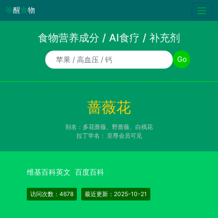
唤
醒
食
物
食物营养成分 / AI食疗 / 补充剂
食物/AI食疗诉求/补充剂名称
Go
蔷薇花
别名：多花蔷薇、野蔷薇、白残花
拉丁学名：
至尊会员可见
维基百科英文
百度百科
访问次数：4678
最近更新：2025-10-21