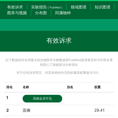
有效诉求
实验报告
领域图谱
知识图谱
[ PubMed ]
图库与视频
分布图
同属物种
有效诉求
以下数据由对全球最大的生物医学文献数据库PubMed及维基百科与中医名著
利用人工智能算法分析得出
对于任何诉求而言，对其有效的补充剂的最高权重值为100。
排名
名称
别名
权重
1
高级会员可见
2
面瘫
29.41