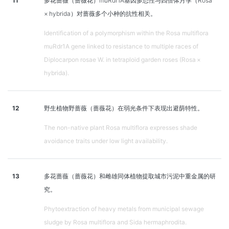
11
多花蔷薇（蔷薇花）muRdr1A基因多态性与四倍体月季（Rosa
× hybrida）对蔷薇多个小种的抗性相关。
Identification of a polymorphism within the Rosa multiflora
muRdr1A gene linked to resistance to multiple races of
Diplocarpon rosae W. in tetraploid garden roses (Rosa ×
hybrida).
12
野生植物野蔷薇（蔷薇花）在弱光条件下表现出避荫特性。
The non-native plant Rosa multiflora expresses shade
avoidance traits under low light availability.
13
多花蔷薇（蔷薇花）和雌雄同体植物提取城市污泥中重金属的研
究。
Phytoextraction of heavy metals from municipal sewage
sludge by Rosa multiflora and Sida hermaphrodita.