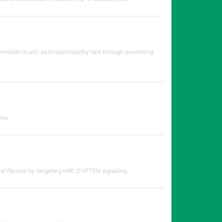
ammation in uric acid nephropathy rats through promoting
oma.
ial fibrosis by targeting miR-21/PTEN signaling.