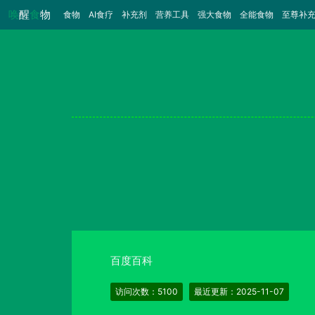
唤
醒
食
物
食物
（当前）
AI食疗
补充剂
营养工具
强大食物
全能食物
至尊补
百度百科
访问次数：5100
最近更新：2025-11-07