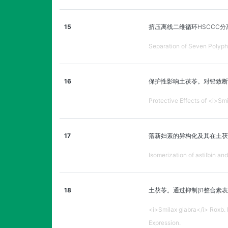
15
挤压离线二维循环HSCCC
Separation of Seven Polyph
16
保护性影响土茯苓。对铅致断
Protective Effects of <i>Sm
17
落新妇素的异构化及其在土茯
Isomerization of astilbin an
18
土茯苓。通过抑制β1整合素表
<i>Smilax glabra</i> Roxb. 
Expression.