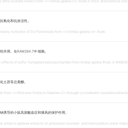
e ethyl acetate extract from <i>Smilax glabra</i> Roxb in mice: Biochemical and 
抗氧化和抗炎活性。
matory Activities of Six Flavonoids from <i>Smilax glabra</i> Roxb.
作用。在RAW264.7中 细胞。
effects of sulfur-fumigated polysaccharides from Smilax glabra Roxb. in RAW264
化土茯苓总黄酮。
oids from <i>Rhizoma Smilacis Glabrae</i> through cyclodextrin-assisted extracti
钠诱导的小鼠高尿酸血症和痛风的保护作用。
oma smilacis glabrae extracts on potassium oxonate- and monosodium urate-induc