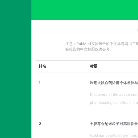
注意：PubMed实验报告的中文标题是由
验报告的中文标题仅供参考。
排名
标题
1
利用大鼠血药浓度个体差异与
Discovery of the active com
pharmacological effect in ra
2
土茯苓金纳米粒子对高脂饮食
Gold nanoparticles synthesi