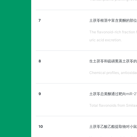
7
土茯苓根茎中富含黄酮的部位
The flavonoid-rich fraction 
uric acid excretion.
8
生土茯苓和硫磺熏蒸土茯苓的
Chemical profiles, antioxida
9
土茯苓总黄酮通过靶向miR-
Total flavonoids from Smilax
10
土茯苓乙酸乙酯提取物对小鼠