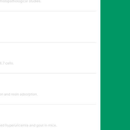
histopathological studies.
.7 cells.
on and resin adsorption.
ed hyperuricemia and gout in mice.