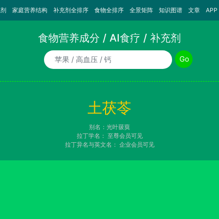
充剂
家庭营养结构
补充剂全排序
食物全排序
全景矩阵
知识图谱
文章
APP
食物营养成分 / AI食疗 / 补充剂
食物/AI食疗诉求/补充剂名称
Go
土茯苓
别名：光叶菝葜
拉丁学名：
至尊会员可见
拉丁异名与英文名：
企业会员可见