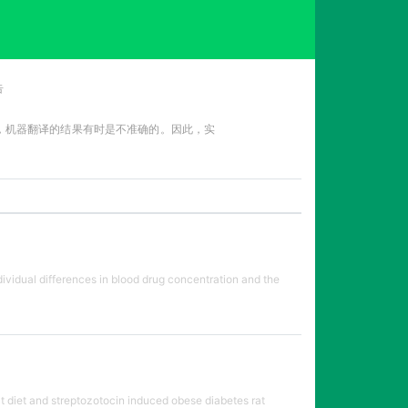
告
性，机器翻译的结果有时是不准确的。因此，实
ividual differences in blood drug concentration and the
t diet and streptozotocin induced obese diabetes rat