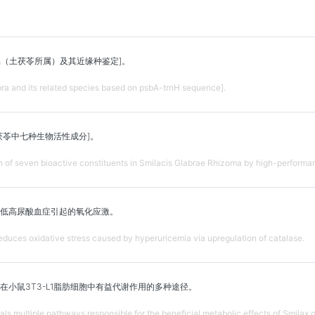
菝葜属（土茯苓所属）及其近缘种鉴定]。
abra and its related species based on psbA-trnH sequence].
茯苓中七种生物活性成分]。
 of seven bioactive constituents in Smilacis Glabrae Rhizoma by high-performa
低高尿酸血症引起的氧化应激。
duces oxidative stress caused by hyperuricemia via upregulation of catalase.
在小鼠3T3-L1脂肪细胞中有益代谢作用的多种途径。
eals multiple pathways responsible for the beneficial metabolic effects of Smilax