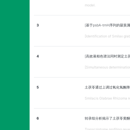
model.
3
[基于psbA-trnH序列的
[Identification of Smilax gl
4
[高效液相色谱法同时测定土
[Simultaneous determination
5
土茯苓通过上调过氧化氢酶降
Smilacis Glabrae Rhizoma re
6
转录组分析揭示了土茯苓黄酮
Transcriptome profiling rev