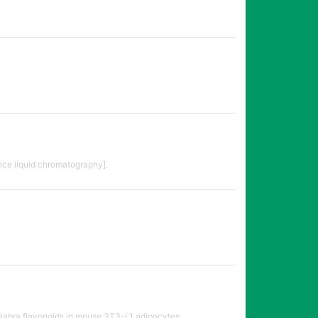
nce liquid chromatography].
 glabra flavonoids in mouse 3T3-L1 adipocytes.