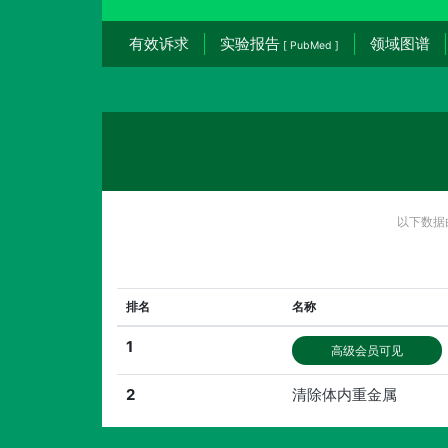
有效诉求
实验报告
领域图谱
[ PubMed ]
以下数据
排名
名称
1
高级会员可见
2
清除体内重金属