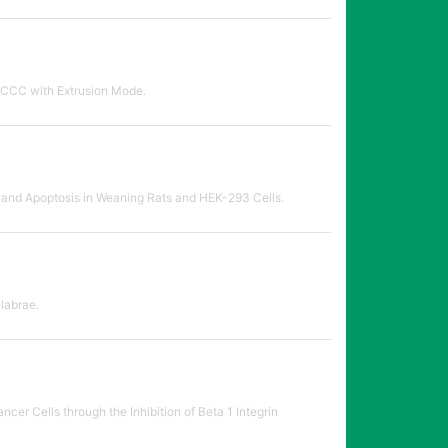
SCCC with Extrusion Mode.
n and Apoptosis in Weaning Rats and HEK-293 Cells.
Glabrae.
er Cells through the Inhibition of Beta 1 Integrin