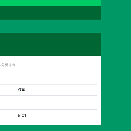
法分析得出
权重
9.01