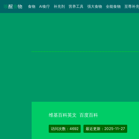
唤
醒
食
物
食物
（当前）
AI食疗
补充剂
营养工具
强大食物
全能食物
至尊补
维基百科英文
百度百科
访问次数：4692
最近更新：2025-11-27