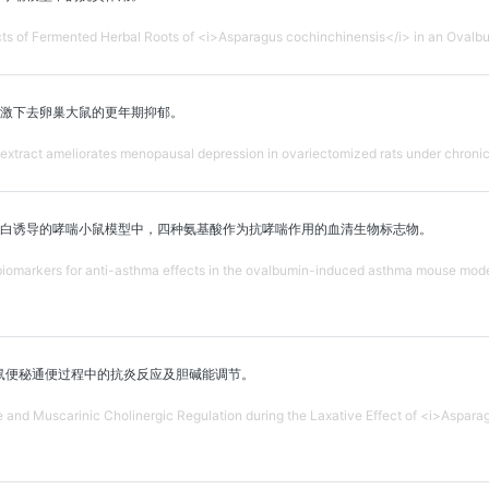
cts of Fermented Herbal Roots of <i>Asparagus cochinchinensis</i> in an Oval
激下去卵巢大鼠的更年期抑郁。
xtract ameliorates menopausal depression in ovariectomized rats under chronic 
蛋白诱导的哮喘小鼠模型中，四种氨基酸作为抗哮喘作用的血清生物标志物。
biomarkers for anti-asthma effects in the ovalbumin-induced asthma mouse model
鼠便秘通便过程中的抗炎反应及胆碱能调节。
 and Muscarinic Cholinergic Regulation during the Laxative Effect of <i>Aspar