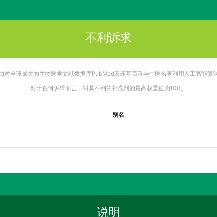
不利诉求
由对全球最大的生物医学文献数据库PubMed及维基百科与中医名著利用人工智能算
对于任何诉求而言，对其不利的补充剂的最高权重值为100。
别名
说明