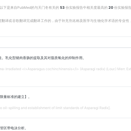
以下是来自PubMed的与天门冬有关的
53
份实验报告中相关度最高的
20
份实验报
百度翻译或谷歌翻译完成翻译工作的，由于补充剂名称及医学与生物化学术语的专业
性。乳化型猪肉香肠的提取及其对脂质氧化的抑制作用。
a-Irradiated <i>Asparagus cochinchinensis</i> (Asparagi radix) (Lour.) Merr. Extr
限量标准的建立】。
to oil-spilling and establishment of limit standards of Asparagi Radix].
管区带电泳分析。