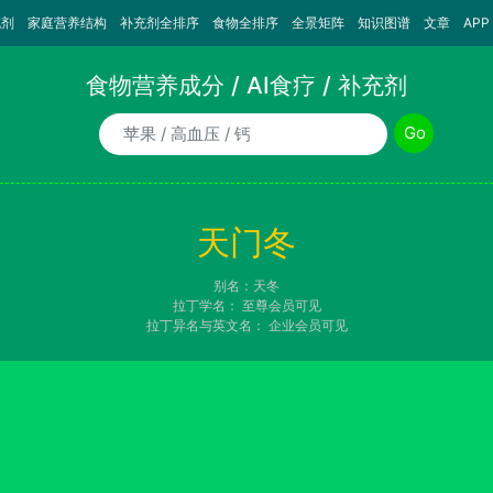
充剂
家庭营养结构
补充剂全排序
食物全排序
全景矩阵
知识图谱
文章
APP
食物营养成分 / AI食疗 / 补充剂
食物/AI食疗诉求/补充剂名称
Go
天门冬
别名：天冬
拉丁学名：
至尊会员可见
拉丁异名与英文名：
企业会员可见