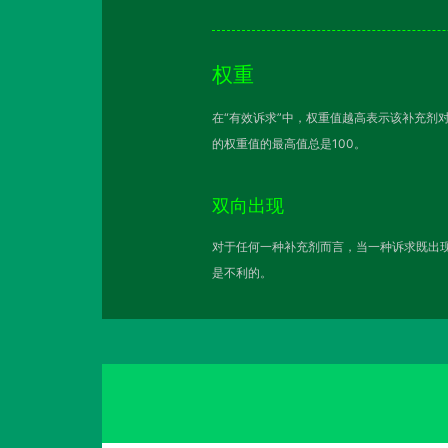
权重
在“有效诉求”中，权重值越高表示该补充剂
的权重值的最高值总是100。
双向出现
对于任何一种补充剂而言，当一种诉求既出现
是不利的。