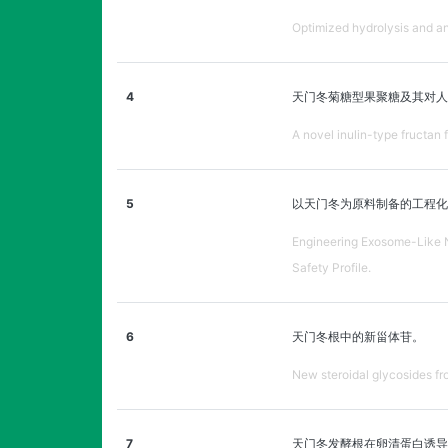
Optimized hydrolysis and an
4
天门冬菊糖型果聚糖及其对人
A novel inulin-type fructan
5
以天门冬为原料制备的工程化
Engineering Exosome-Like Na
Safety Profile.
6
天门冬根中的新甾体苷。
New steroidal glycosides fr
7
天门冬发酵根在卵清蛋白诱导