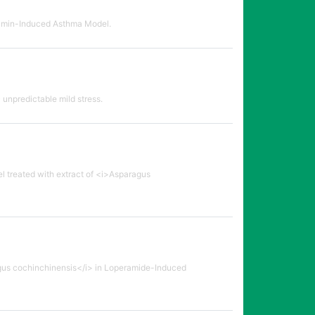
bumin-Induced Asthma Model.
unpredictable mild stress.
 treated with extract of <i>Asparagus
agus cochinchinensis</i> in Loperamide-Induced