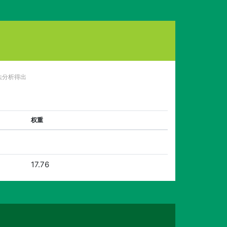
法分析得出
权重
17.76