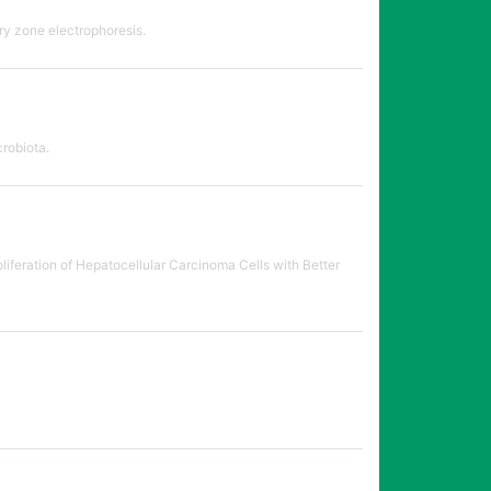
ry zone electrophoresis.
crobiota.
feration of Hepatocellular Carcinoma Cells with Better