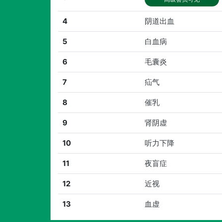
4
阴道出血
5
白血病
6
毛囊炎
7
疝气
8
催乳
9
肾阴虚
10
听力下降
11
夜盲症
12
近视
13
血虚