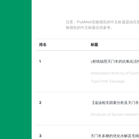
注意：PubMed实验报告的中文标题是由
验报告的中文标题仅供参考。
排名
标题
1
γ射线辐照天门冬的抗氧化活
Antioxidant Activity of Gamm
Type Pork Sausage.
2
【溢油相关因素分析及天门冬
[Analysis of factors related 
3
天门冬多糖的优化水解及毛细