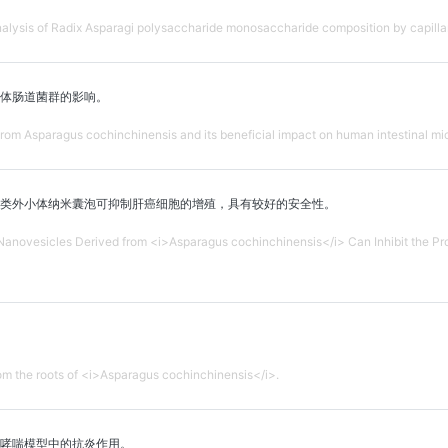
alysis of Radix Asparagi polysaccharide monosaccharide composition by capilla
体肠道菌群的影响。
 from Asparagus cochinchinensis and its beneficial impact on human intestinal mi
类外小体纳米囊泡可抑制肝癌细胞的增殖，具有较好的安全性。
novesicles Derived from <i>Asparagus cochinchinensis</i> Can Inhibit the Proli
om the roots of <i>Asparagus cochinchinensis</i>.
哮喘模型中的抗炎作用。