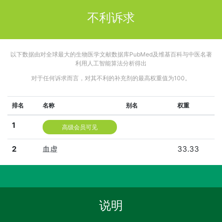
不利诉求
以下数据由对全球最大的生物医学文献数据库PubMed及维基百科与中医名著
利用人工智能算法分析得出
对于任何诉求而言，对其不利的补充剂的最高权重值为100。
排名
名称
别名
权重
1
高级会员可见
2
血虚
33.33
说明