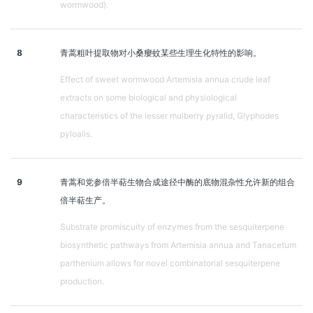
wormwood).
8
青蒿粗叶提取物对小桑瘿蚊某些生理生化特性的影响。
Effect of sweet wormwood Artemisia annua crude leaf
extracts on some biological and physiological
characteristics of the lesser mulberry pyralid, Glyphodes
pyloalis.
9
青蒿和党参倍半萜生物合成途径中酶的底物混杂性允许新的组合
倍半萜生产。
Substrate promiscuity of enzymes from the sesquiterpene
biosynthetic pathways from Artemisia annua and Tanacetum
parthenium allows for novel combinatorial sesquiterpene
production.