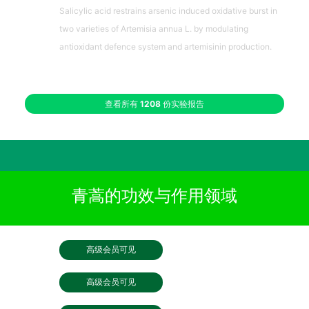
Salicylic acid restrains arsenic induced oxidative burst in
two varieties of Artemisia annua L. by modulating
antioxidant defence system and artemisinin production.
查看所有
1208
份实验报告
青蒿的功效与作用领域
高级会员可见
高级会员可见