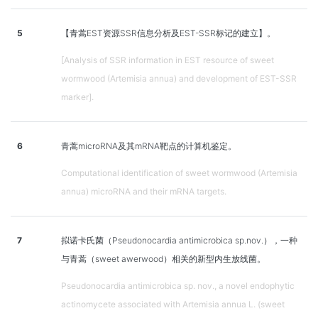
5
【青蒿EST资源SSR信息分析及EST-SSR标记的建立】。
[Analysis of SSR information in EST resource of sweet
wormwood (Artemisia annua) and development of EST-SSR
marker].
6
青蒿microRNA及其mRNA靶点的计算机鉴定。
Computational identification of sweet wormwood (Artemisia
annua) microRNA and their mRNA targets.
7
拟诺卡氏菌（Pseudonocardia antimicrobica sp.nov.），一种
与青蒿（sweet awerwood）相关的新型内生放线菌。
Pseudonocardia antimicrobica sp. nov., a novel endophytic
actinomycete associated with Artemisia annua L. (sweet