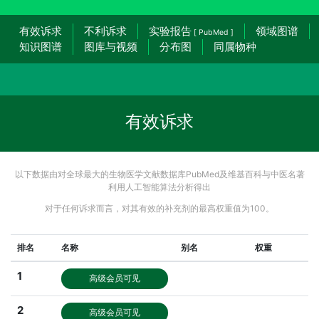
有效诉求
不利诉求
实验报告
领域图谱
[ PubMed ]
知识图谱
图库与视频
分布图
同属物种
有效诉求
以下数据由对全球最大的生物医学文献数据库PubMed及维基百科与中医名著
利用人工智能算法分析得出
对于任何诉求而言，对其有效的补充剂的最高权重值为100。
排名
名称
别名
权重
1
高级会员可见
2
高级会员可见