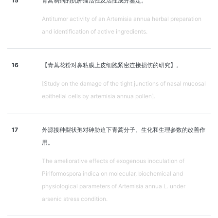
15
青蒿制剂的抗肿瘤活性及活性成分鉴定。
Antitumor activity of an Artemisia annua herbal preparation
and identification of active ingredients.
16
【青蒿花粉对鼻粘膜上皮细胞紧密连接损伤的研究】。
[Study on the damage of the tight junctions of nasal mucosal
epithelial cells by artemisia annua pollen].
17
外源接种梨状孢对砷胁迫下青蒿分子、生化和生理参数的改善作
用。
The ameliorative effects of exogenous inoculation of
Piriformospora indica on molecular, biochemical and
physiological parameters of Artemisia annua L. under
arsenic stress condition.