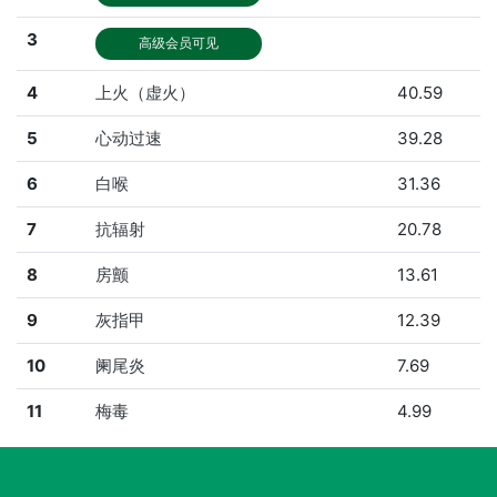
3
高级会员可见
4
上火（虚火）
40.59
5
心动过速
39.28
6
白喉
31.36
7
抗辐射
20.78
8
房颤
13.61
9
灰指甲
12.39
10
阑尾炎
7.69
11
梅毒
4.99