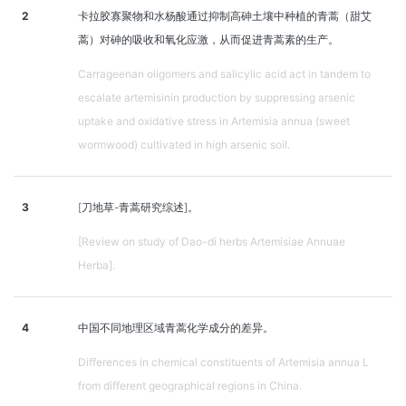
2
卡拉胶寡聚物和水杨酸通过抑制高砷土壤中种植的青蒿（甜艾
蒿）对砷的吸收和氧化应激，从而促进青蒿素的生产。
Carrageenan oligomers and salicylic acid act in tandem to
escalate artemisinin production by suppressing arsenic
uptake and oxidative stress in Artemisia annua (sweet
wormwood) cultivated in high arsenic soil.
3
[刀地草-青蒿研究综述]。
[Review on study of Dao-di herbs Artemisiae Annuae
Herba].
4
中国不同地理区域青蒿化学成分的差异。
Differences in chemical constituents of Artemisia annua L
from different geographical regions in China.