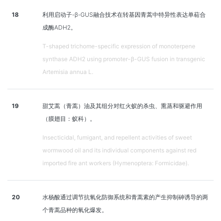
18
利用启动子-β-GUS融合技术在转基因青蒿中特异性表达单萜合
成酶ADH2。
T-shaped trichome-specific expression of monoterpene
synthase ADH2 using promoter-β-GUS fusion in transgenic
Artemisia annua L.
19
甜艾蒿（青蒿）油及其组分对红火蚁的杀虫、熏蒸和驱避作用
（膜翅目：蚁科）。
Insecticidal, fumigant, and repellent activities of sweet
wormwood oil and its individual components against red
imported fire ant workers (Hymenoptera: Formicidae).
20
水杨酸通过调节抗氧化防御系统和青蒿素的产生抑制砷诱导的两
个青蒿品种的氧化爆发。