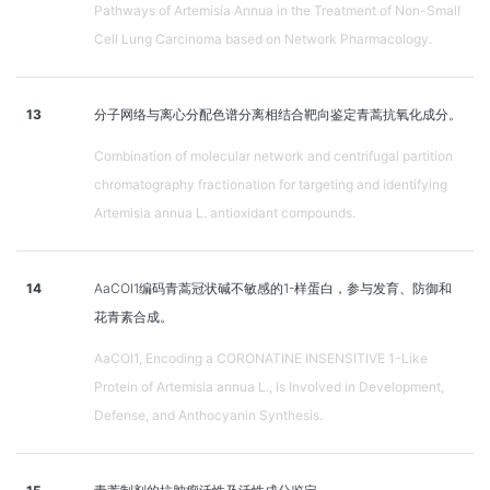
Pathways of Artemisia Annua in the Treatment of Non-Small
Cell Lung Carcinoma based on Network Pharmacology.
13
分子网络与离心分配色谱分离相结合靶向鉴定青蒿抗氧化成分。
Combination of molecular network and centrifugal partition
chromatography fractionation for targeting and identifying
Artemisia annua L. antioxidant compounds.
14
AaCOI1编码青蒿冠状碱不敏感的1-样蛋白，参与发育、防御和
花青素合成。
AaCOI1, Encoding a CORONATINE INSENSITIVE 1-Like
Protein of Artemisia annua L., Is Involved in Development,
Defense, and Anthocyanin Synthesis.