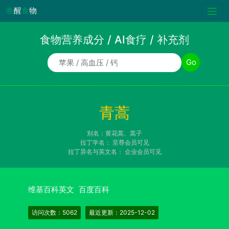
唤
醒
食
物
食物营养成分 / AI食疗 / 补充剂
食物/AI食疗诉求/补充剂名称
Go
青蒿
别名：黄花蒿、蒿子
拉丁学名：
至尊会员可见
拉丁异名与英文名：
企业会员可见
维基百科英文
百度百科
访问次数：5062
最近更新：2025-12-02