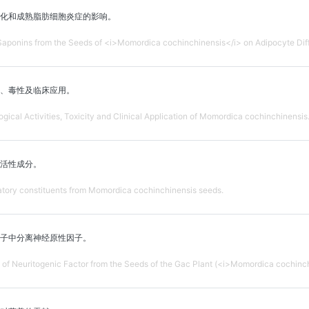
化和成熟脂肪细胞炎症的影响。
 Saponins from the Seeds of <i>Momordica cochinchinensis</i> on Adipocyte Dif
、毒性及临床应用。
ical Activities, Toxicity and Clinical Application of Momordica cochinchinensis
活性成分。
atory constituents from Momordica cochinchinensis seeds.
子中分离神经原性因子。
n of Neuritogenic Factor from the Seeds of the Gac Plant (<i>Momordica cochinch