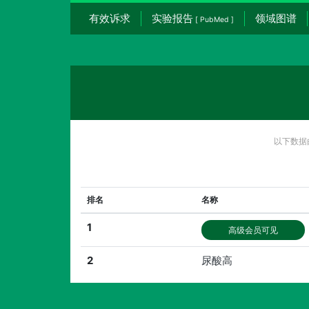
有效诉求
实验报告
领域图谱
[ PubMed ]
以下数据
排名
名称
1
高级会员可见
2
尿酸高