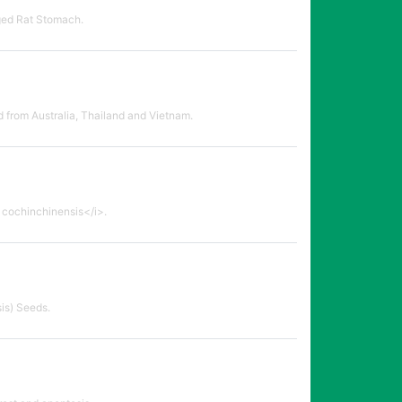
ged Rat Stomach.
 from Australia, Thailand and Vietnam.
 cochinchinensis</i>.
is) Seeds.