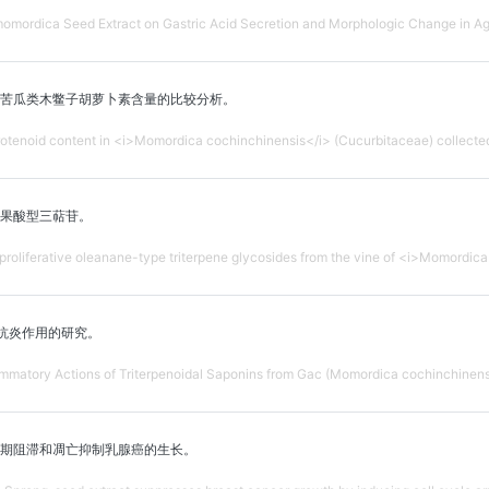
momordica Seed Extract on Gastric Acid Secretion and Morphologic Change in A
苦瓜类木鳖子胡萝卜素含量的比较分析。
otenoid content in <i>Momordica cochinchinensis</i> (Cucurbitaceae) collected
果酸型三萜苷。
proliferative oleanane-type triterpene glycosides from the vine of <i>Momordica
向抗炎作用的研究。
ammatory Actions of Triterpenoidal Saponins from Gac (Momordica cochinchinens
期阻滞和凋亡抑制乳腺癌的生长。