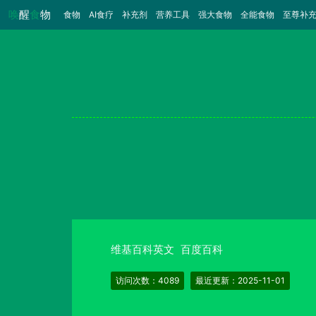
唤
醒
食
物
食物
（当前）
AI食疗
补充剂
营养工具
强大食物
全能食物
至尊补
维基百科英文
百度百科
访问次数：4089
最近更新：2025-11-01