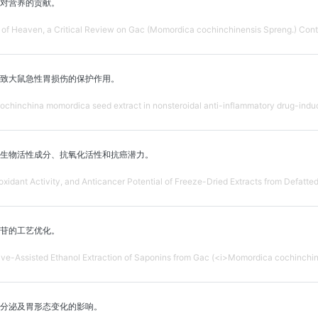
对营养的贡献。
t of Heaven, a Critical Review on Gac (Momordica cochinchinensis Spreng.) Contri
致大鼠急性胃损伤的保护作用。
Cochinchina momordica seed extract in nonsteroidal anti-inflammatory drug-indu
生物活性成分、抗氧化活性和抗癌潜力。
oxidant Activity, and Anticancer Potential of Freeze-Dried Extracts from Defat
苷的工艺优化。
ave-Assisted Ethanol Extraction of Saponins from Gac (<i>Momordica cochinchin
分泌及胃形态变化的影响。