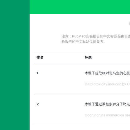
注意：PubMed实验报告的中文标题是由
验报告的中文标题仅供参考。
排名
标题
1
木鳖子提取物对斑马鱼的心脏
Cardiotoxicity induced by C
2
木鳖子通过调控多种分子靶点
Cochinchina momordica seed 