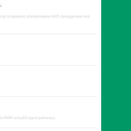
疡。
iting cytoplasmic phospholipase A2/5-lipoxygenase and
 via PARP and p53 signal pathways.