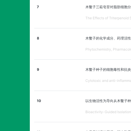
7
木鳖子三萜皂苷对脂肪细胞分
The Effects of Triterpenoid
8
木鳖子的化学成分、药理活性
Phytochemistry, Pharmacolog
9
木鳖子种子的细胞毒性和抗炎
Cytotoxic and anti-inflamm
10
以生物活性为导向从木鳖子种
Bioactivity-Guided Isolatio