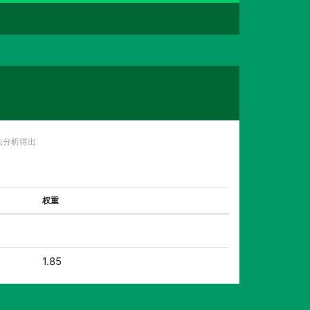
法分析得出
权重
1.85