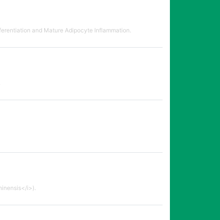
ferentiation and Mature Adipocyte Inflammation.
.
inensis</i>).