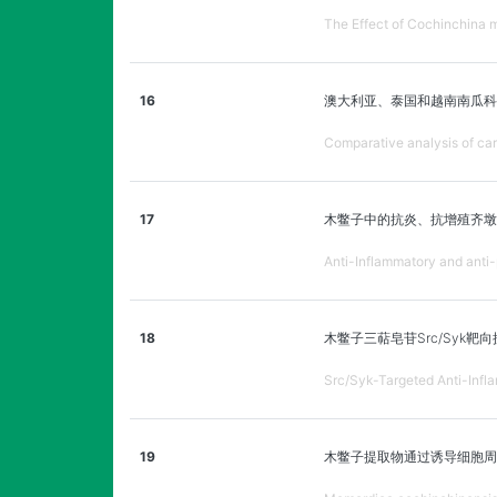
The Effect of Cochinchina 
16
澳大利亚、泰国和越南南瓜科
Comparative analysis of car
17
木鳖子中的抗炎、抗增殖齐墩
Anti-Inflammatory and anti-
18
木鳖子三萜皂苷Src/Syk靶
Src/Syk-Targeted Anti-Infl
19
木鳖子提取物通过诱导细胞周