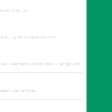
bution to Nutrition.
ced acute gastric damage in a rat model.
ted Gac (<i>Momordica cochinchinensis</i> Spreng) Seeds.
ensis</i> Spreng.) Seeds.