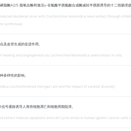
磷脂酶A2/5-脂氧合酶和激活γ-谷氨酰半胱氨酸合成酶减轻半胱胺诱导的十二指肠溃
induced duodenal ulcer with Cochinchina momordica seed extract through inhib
ne synthetase.
合及血管生成的促进作用。
r healing and angiogenesis by cochinchina Momordica seed extract in rats.
种多样性的影响。
dica cochinchinensis (red gac) aril and the impact of varietal diversity.
p53信号通路诱导人胃癌细胞凋亡和细胞周期阻滞。
extract induces apoptosis and cell cycle arrest in human gastric cancer cells