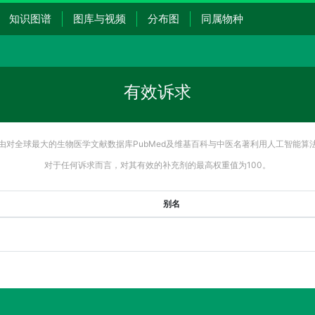
知识图谱
图库与视频
分布图
同属物种
有效诉求
由对全球最大的生物医学文献数据库PubMed及维基百科与中医名著利用人工智能算
对于任何诉求而言，对其有效的补充剂的最高权重值为100。
别名