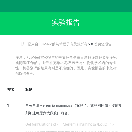
实验报告
以下是来自PubMed的与篱栏子有关的所有
20
份实验报告
注意：PubMed实验报告的中文标题是由百度翻译或谷歌翻译完
成翻译工作的，由于补充剂名称及医学与生物化学术语的专业
性，机器翻译的结果有时是不准确的。因此，实验报告的中文标
题仅供参考。
排名
标题
1
鱼黄草属Merremia mammosa（篱栏子、篱栏网同属）凝胶制
剂加速糖尿病大鼠伤口愈合。
Gel formulations of <i>Merremia mammosa (Lour.)</i>
accelerated wound healing of the wound in diabetic rats.