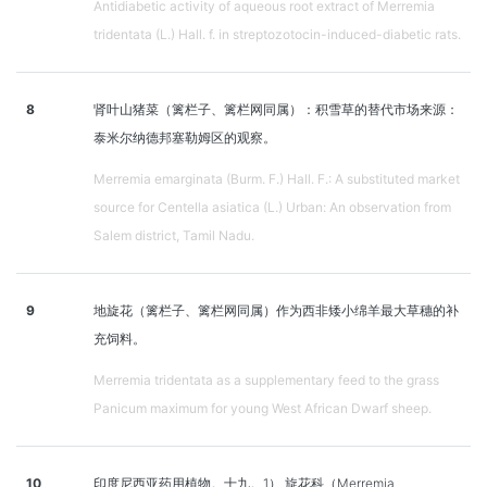
Antidiabetic activity of aqueous root extract of Merremia
tridentata (L.) Hall. f. in streptozotocin-induced-diabetic rats.
8
肾叶山猪菜（篱栏子、篱栏网同属）：积雪草的替代市场来源：
泰米尔纳德邦塞勒姆区的观察。
Merremia emarginata (Burm. F.) Hall. F.: A substituted market
source for Centella asiatica (L.) Urban: An observation from
Salem district, Tamil Nadu.
9
地旋花（篱栏子、篱栏网同属）作为西非矮小绵羊最大草穗的补
充饲料。
Merremia tridentata as a supplementary feed to the grass
Panicum maximum for young West African Dwarf sheep.
10
印度尼西亚药用植物。十九。1） 旋花科（Merremia