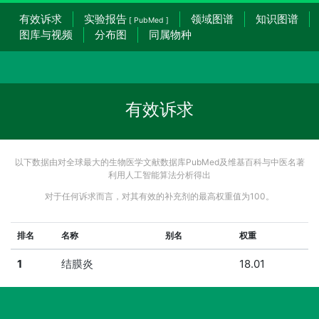
有效诉求
实验报告
领域图谱
知识图谱
[ PubMed ]
图库与视频
分布图
同属物种
有效诉求
以下数据由对全球最大的生物医学文献数据库PubMed及维基百科与中医名著
利用人工智能算法分析得出
对于任何诉求而言，对其有效的补充剂的最高权重值为100。
排名
名称
别名
权重
1
结膜炎
18.01