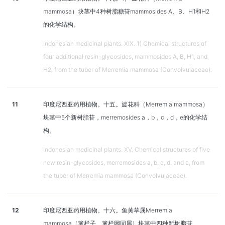
mammosa）块茎中4种树脂糖苷mammosides A、B、H1和H2
的化学结构。
Indonesian medicinal plants. XIX. 1) Chemical structures of
four additional resin-glycosides, mammosides A, B, H1, and
H2, from the tuber of Merremia mammosa (Convolvulaceae).
11
印度尼西亚药用植物。十五。旋花科（Merremia mammosa）
块茎中5个新树脂苷，merremosides a，b，c，d，e的化学结
构。
Indonesian medicinal plants. XV. Chemical structures of five
new resin-glycosides, merremosides a, b, c, d, and e, from
the tuber of Merremia mammosa (Convolvulaceae).
12
印度尼西亚药用植物。十六。鱼黄草属Merremia
mammosa（篱栏子、篱栏网同属）块茎中四种新树脂苷