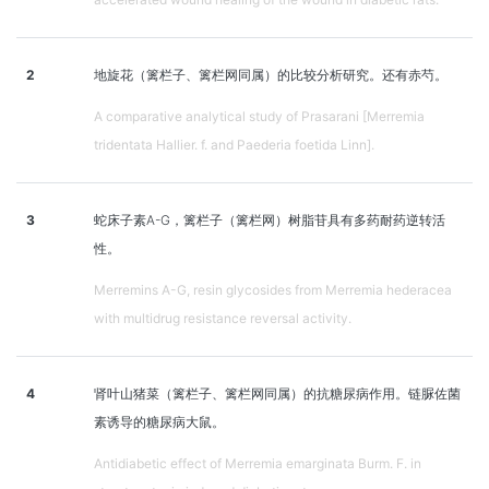
2
地旋花（篱栏子、篱栏网同属）的比较分析研究。还有赤芍。
A comparative analytical study of Prasarani [Merremia
tridentata Hallier. f. and Paederia foetida Linn].
3
蛇床子素A-G，篱栏子（篱栏网）树脂苷具有多药耐药逆转活
性。
Merremins A-G, resin glycosides from Merremia hederacea
with multidrug resistance reversal activity.
4
肾叶山猪菜（篱栏子、篱栏网同属）的抗糖尿病作用。链脲佐菌
素诱导的糖尿病大鼠。
Antidiabetic effect of Merremia emarginata Burm. F. in