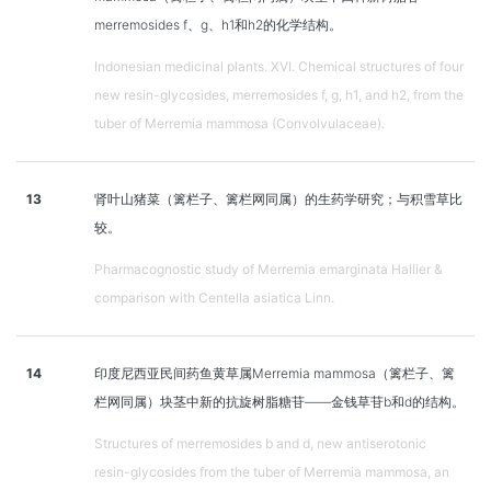
merremosides f、g、h1和h2的化学结构。
Indonesian medicinal plants. XVI. Chemical structures of four
new resin-glycosides, merremosides f, g, h1, and h2, from the
tuber of Merremia mammosa (Convolvulaceae).
13
肾叶山猪菜（篱栏子、篱栏网同属）的生药学研究；与积雪草比
较。
Pharmacognostic study of Merremia emarginata Hallier &
comparison with Centella asiatica Linn.
14
印度尼西亚民间药鱼黄草属Merremia mammosa（篱栏子、篱
栏网同属）块茎中新的抗旋树脂糖苷——金钱草苷b和d的结构。
Structures of merremosides b and d, new antiserotonic
resin-glycosides from the tuber of Merremia mammosa, an