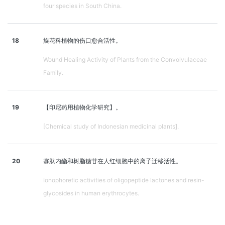
four species in South China.
18
旋花科植物的伤口愈合活性。
Wound Healing Activity of Plants from the Convolvulaceae
Family.
19
【印尼药用植物化学研究】。
[Chemical study of Indonesian medicinal plants].
20
寡肽内酯和树脂糖苷在人红细胞中的离子迁移活性。
Ionophoretic activities of oligopeptide lactones and resin-
glycosides in human erythrocytes.