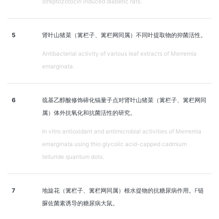
streptozotocin induced diabetic rats.
5
肾叶山猪菜（篱栏子、篱栏网同属）不同叶提取物的抑菌活性。
Antibacterial activity of various leaf extracts of Merremia
emarginata.
6
巯基乙醇酸修饰碲化镉量子点对肾叶山猪菜（篱栏子、篱栏网同
属）体外抗氧化和抗菌活性的研究。
In vitro antioxidant and antimicrobial activities of Merremia
emarginata using thio glycolic acid-capped cadmium
telluride quantum dots.
7
地旋花（篱栏子、篱栏网同属）根水提物的抗糖尿病作用。F链
脲佐菌素诱导的糖尿病大鼠。