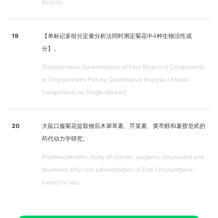
Activity.
19
【单标记多组分定量分析法同时测定菊花中4种生物活性成
分】。
[Simultaneous Determination of Four Bioactive Components
in Chrysanthemi Flos by Quantitative Analysis of Multi-
Components by Single Marker].
20
大鼠口服菊花提取物后木犀草素、芹菜素、黄芩醇和薯蓣皂甙的
药代动力学研究。
Pharmacokinetic study of luteolin, apigenin, chrysoeriol and
diosmetin after oral administration of Flos Chrysanthemi
extract in rats.