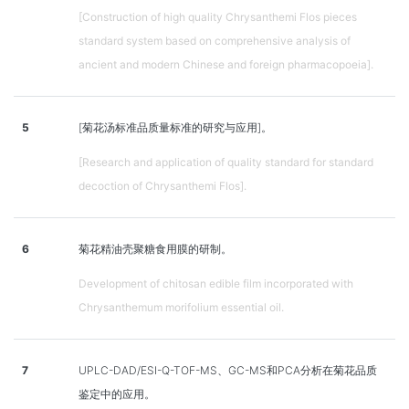
[Construction of high quality Chrysanthemi Flos pieces
standard system based on comprehensive analysis of
ancient and modern Chinese and foreign pharmacopoeia].
5
[菊花汤标准品质量标准的研究与应用]。
[Research and application of quality standard for standard
decoction of Chrysanthemi Flos].
6
菊花精油壳聚糖食用膜的研制。
Development of chitosan edible film incorporated with
Chrysanthemum morifolium essential oil.
7
UPLC-DAD/ESI-Q-TOF-MS、GC-MS和PCA分析在菊花品质
鉴定中的应用。