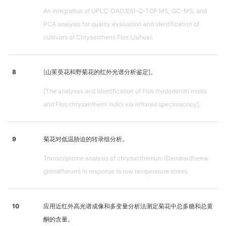
An integration of UPLC-DAD/ESI-Q-TOF MS, GC-MS, and
PCA analysis for quality evaluation and identification of
cultivars of Chrysanthemi Flos (Juhua).
8
[山茱萸花和野菊花的红外光谱分析鉴定]。
[The analyses and identification of Flos rhododendri mollis
and Flos chrysanthemi indici via infrared spectroscopy].
9
菊花对低温胁迫的转录组分析。
Transcriptome analysis of chrysanthemum (Dendranthema
grandiflorum) in response to low temperature stress.
10
应用近红外高光谱成像和多变量分析法测定菊花中总多糖和总黄
酮的含量。