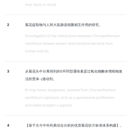
liver injury in mice].
2
菊花提取物与人和大鼠肠道细菌相互作用的研究。
Investigation of the interactions between Chrysanthemum
morifolium flowers extract and intestinal bacteria from
human and rat.
3
从菊花头中分离得到的B环同型通络素是过氧化物酶体增殖物激
活的受体-γ激动剂。
B-ring-homo-tonghaosu, isolated from Chrysanthemum
morifolium capitulum, acts as a peroxisome proliferator-
activated receptor-γ agonist.
4
【基于古今中外药典综合分析的优质菊花饮片标准体系构建】。