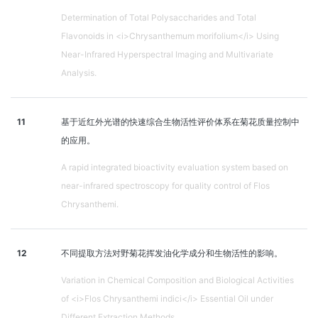
Determination of Total Polysaccharides and Total
Flavonoids in <i>Chrysanthemum morifolium</i> Using
Near-Infrared Hyperspectral Imaging and Multivariate
Analysis.
11
基于近红外光谱的快速综合生物活性评价体系在菊花质量控制中
的应用。
A rapid integrated bioactivity evaluation system based on
near-infrared spectroscopy for quality control of Flos
Chrysanthemi.
12
不同提取方法对野菊花挥发油化学成分和生物活性的影响。
Variation in Chemical Composition and Biological Activities
of <i>Flos Chrysanthemi indici</i> Essential Oil under
Different Extraction Methods.