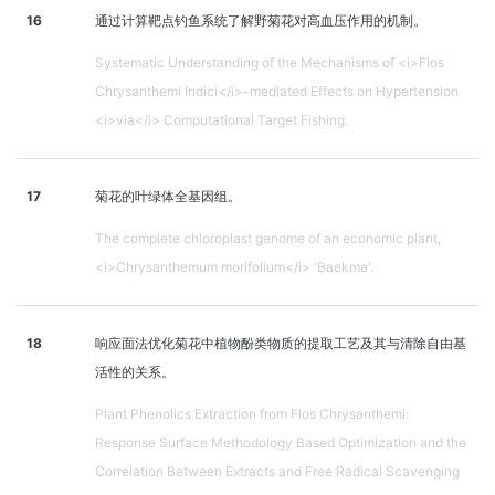
16
通过计算靶点钓鱼系统了解野菊花对高血压作用的机制。
Systematic Understanding of the Mechanisms of <i>Flos
Chrysanthemi Indici</i>-mediated Effects on Hypertension
<i>via</i> Computational Target Fishing.
17
菊花的叶绿体全基因组。
The complete chloroplast genome of an economic plant,
<i>Chrysanthemum morifolium</i> 'Baekma'.
18
响应面法优化菊花中植物酚类物质的提取工艺及其与清除自由基
活性的关系。
Plant Phenolics Extraction from Flos Chrysanthemi:
Response Surface Methodology Based Optimization and the
Correlation Between Extracts and Free Radical Scavenging