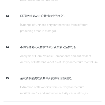
13
[不同产地菊花在贮藏过程中的变化]。
[Change of Chinese chrysanthemi flos from different
producing areas in storage].
14
不同品种菊花花挥发性成分及抗氧化活性分析。
Analysis of Floral Volatile Components and Antioxidant
Activity of Different Varieties of Chrysanthemum morifolium.
15
菊花黄酮的提取及其体外抗肿瘤活性研究。
Extraction of flavonoids from <i>Chrysanthemum
morifolium</i> and antitumor activity <i>in vitro</i>.