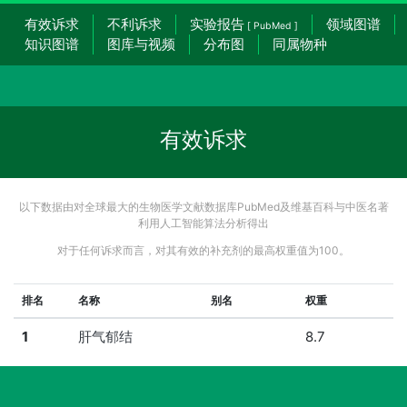
有效诉求
不利诉求
实验报告
领域图谱
[ PubMed ]
知识图谱
图库与视频
分布图
同属物种
有效诉求
以下数据由对全球最大的生物医学文献数据库PubMed及维基百科与中医名著
利用人工智能算法分析得出
对于任何诉求而言，对其有效的补充剂的最高权重值为100。
排名
名称
别名
权重
1
肝气郁结
8.7