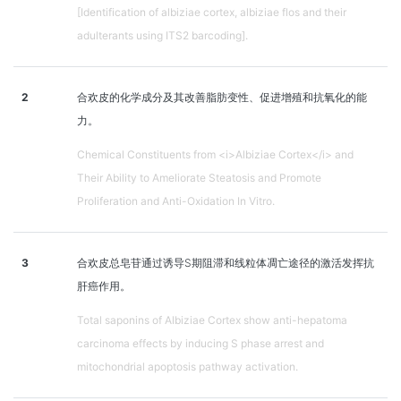
[Identification of albiziae cortex, albiziae flos and their
adulterants using ITS2 barcoding].
2
合欢皮的化学成分及其改善脂肪变性、促进增殖和抗氧化的能
力。
Chemical Constituents from <i>Albiziae Cortex</i> and
Their Ability to Ameliorate Steatosis and Promote
Proliferation and Anti-Oxidation In Vitro.
3
合欢皮总皂苷通过诱导S期阻滞和线粒体凋亡途径的激活发挥抗
肝癌作用。
Total saponins of Albiziae Cortex show anti-hepatoma
carcinoma effects by inducing S phase arrest and
mitochondrial apoptosis pathway activation.