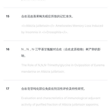
15
合欢花改善果蝇失眠症所致的记忆丧失。
<i>Albizia julibrissin</i> Ameliorates Memory Loss Induced
by Insomnia in <i>Drosophila</i>.
16
N，N，N-三甲基甘氨酸对合欢（合欢皮原植物）树产卵的影
响。
The Role of N,N,N-Trimethylglycine in Oviposition of Eurema
mandarina on Albizia julibrissin.
17
合欢皂苷纯化部位免疫佐剂活性评价及特性研究。
Evaluation and characteristics of immunological adjuvant
activity of purified fraction of Albizia julibrissin saponins.