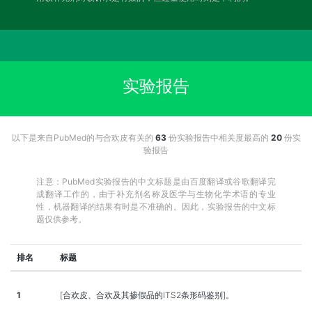
实验报告
以下是来自PubMed的与合欢皮有关的
63
份实验报告中相关度最高的
20
份实
验报告
注意：PubMed实验报告的中文标题是由百度翻译或谷歌翻译完
成翻译工作的，由于补充剂名称及医学与生物化学术语的专业
性，机器翻译的结果有时是不准确的。因此，实验报告的中文标
题仅供参考。
排名
标题
1
[合欢皮、合欢及其掺假品的ITS2条形码鉴别]。