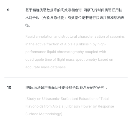
9
基于精确质谱数据库的高效液相色谱-四极飞行时间质谱联用技
术对合欢（合欢皮原植物）有效部位皂苷进行快速注释和结构表
征。
Rapid annotation and structural characterization of saponins
in the active fraction of Albizia julibrissin by high-
performance liquid chromatography coupled with
quadrupole time of flight mass spectrometry based on
accurate mass database.
10
[响应面法超声表面活性剂提取合欢花总黄酮的研究]。
[Study on Ultrasonic-Surfactant Extraction of Total
Flavonoids from Albizia julibrissin Flower by Response
Surface Methodology].