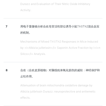
Durazz and Evaluation of Their Nitric Oxide Inhibitory
Activity.
7
用电子显微镜分析合欢皂苷活性部位诱导小鼠Th1/Th2混合反应
的机制。
Mechanisms of Mixed Th1/Th2 Responses in Mice Induced
by <i>Albizia julibrissin</i> Saponin Active Fraction by i<i>n
Silico</i> Analysis.
8
合欢（合欢皮原植物）对脑线粒体氧化损伤的减轻：神经保护和
止吐作用。
Attenuation of brain mitochondria oxidative damage by
Albizia julibrissin Durazz: neuroprotective and antiemetic
effects.