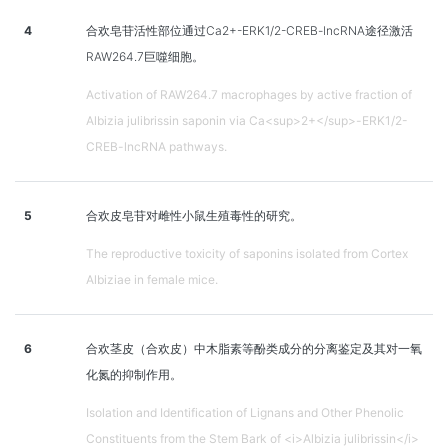
4
合欢皂苷活性部位通过Ca2+-ERK1/2-CREB-lncRNA途径激活
RAW264.7巨噬细胞。
Activation of RAW264.7 macrophages by active fraction of
Albizia julibrissin saponin via Ca<sup>2+</sup>-ERK1/2-
CREB-lncRNA pathways.
5
合欢皮皂苷对雌性小鼠生殖毒性的研究。
The reproductive toxicity of saponins isolated from Cortex
Albiziae in female mice.
6
合欢茎皮（合欢皮）中木脂素等酚类成分的分离鉴定及其对一氧
化氮的抑制作用。
Isolation and Identification of Lignans and Other Phenolic
Constituents from the Stem Bark of <i>Albizia julibrissin</i>