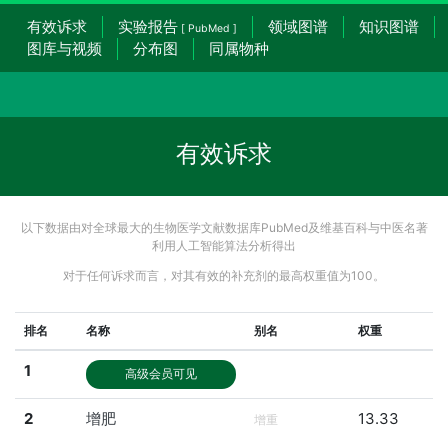
有效诉求
实验报告
领域图谱
知识图谱
[ PubMed ]
图库与视频
分布图
同属物种
有效诉求
以下数据由对全球最大的生物医学文献数据库PubMed及维基百科与中医名著
利用人工智能算法分析得出
对于任何诉求而言，对其有效的补充剂的最高权重值为100。
排名
名称
别名
权重
1
高级会员可见
2
增肥
13.33
增重