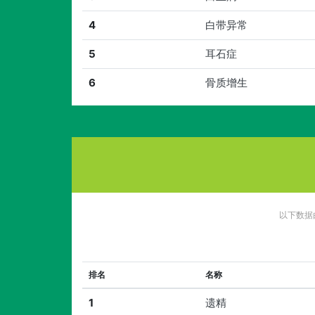
4
白带异常
5
耳石症
6
骨质增生
以下数据
排名
名称
1
遗精