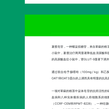
薯蓣皂苷，一种螺甾烷糖苷，来自萆薢的根茎，
小鼠中，薯蓣治疗两周显著降低血清尿酸和
的高尿酸血症小鼠中，肾GLUT-9显著下调并
通过联合给予腺嘌呤（100mg / kg）和乙
OAT1和OAT3蛋白的上调而具有明显的抗
一项对萆薢的根茎中甾体皂苷的抗癌活性的研究中，测试了h
血病和八种实体瘤疾病的人癌细胞系的细胞毒性。结
（CCRF-CEM和RPMT-8226），一