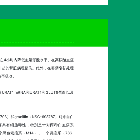
皂苷在4小时内降低血清尿酸水平。在高尿酸血症
引起的肾脏病理损伤。此外，在薯蓣皂苷处理
酸再吸收。
AT1 mRNA和URAT1和GLUT9蛋白以及
3）和gracillin（NSC-698787）对来自白
有测试细胞系具有细胞毒性，特别是针对两种白血病系
一个黑色素瘤系（M14），一个肾癌系（786-