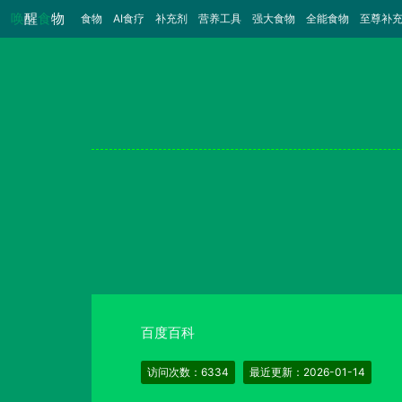
唤
醒
食
物
食物
（当前）
AI食疗
补充剂
营养工具
强大食物
全能食物
至尊补
百度百科
访问次数：6334
最近更新：2026-01-14