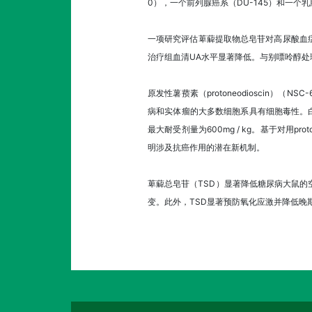
0），一个前列腺癌系（DU-145）和一个乳腺
一项研究评估萆薢提取物总皂苷对高尿酸血
治疗组血清UA水平显著降低。与别嘌呤醇处理
原发性薯蓣素（protoneodioscin）（
病和实体瘤的大多数细胞系具有细胞毒性。白血病、
最大耐受剂量为600mg / kg。基于对用pro
明涉及抗癌作用的潜在新机制。
萆薢总皂苷（TSD）显著降低糖尿病大鼠的
变。此外，TSD显著预防氧化应激并降低晚