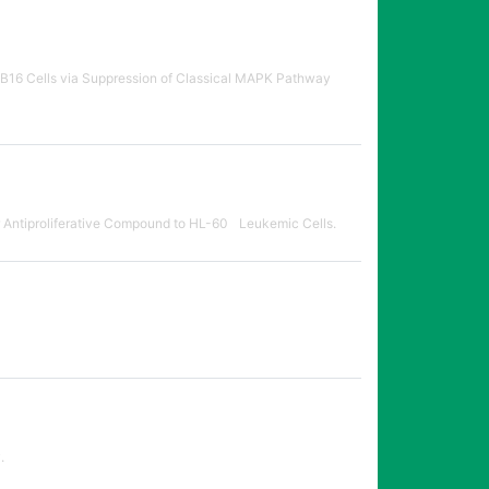
B16 Cells via Suppression of Classical MAPK Pathway
or Antiproliferative Compound to HL-60 Leukemic Cells.
.