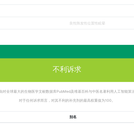
良性阵发性位置性眩晕
不利诉求
由对全球最大的生物医学文献数据库PubMed及维基百科与中医名著利用人工智能算
对于任何诉求而言，对其不利的补充剂的最高权重值为100。
别名