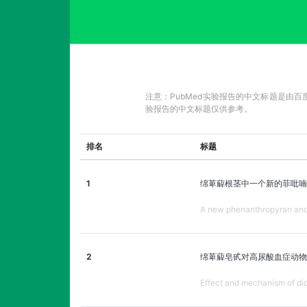
注意：PubMed实验报告的中文标题是由
验报告的中文标题仅供参考。
排名
标题
1
绵萆薢根茎中一个新的菲吡喃
A new phenanthropyran and 
2
绵萆薢皂甙对高尿酸血症动物
Effect and mechanism of dio