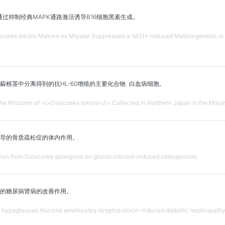
通过抑制经典MAPK通路激活诱导B16细胞黑素生成。
oscorea tokoro Makino ex Miyabe Suppressed α-MSH-Induced Melanogenesis in 
薢根茎中分离得到的抗HL-60增殖的主要化合物 白血病细胞。
 the Rhizome of <i>Dioscorea tokoro</i> Collected in Northern Japan is the Maj
导的骨质疏松症的体内作用。
action from Dioscorea spongiosa on glucocorticoid-induced osteoporosis.
的糖尿病肾病的改善作用。
e hypoglaucae rhizoma ameliorates streptozotocin-induced diabetic nephropathy