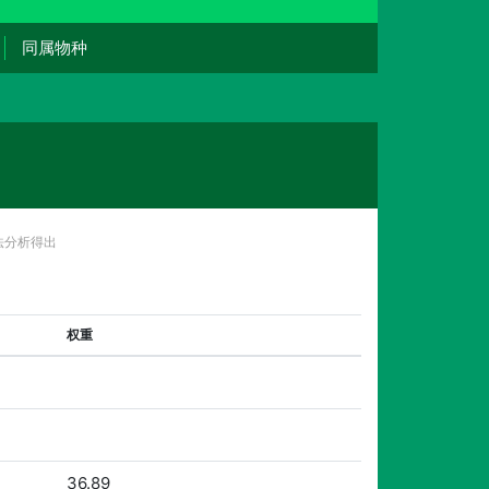
同属物种
法分析得出
权重
36.89