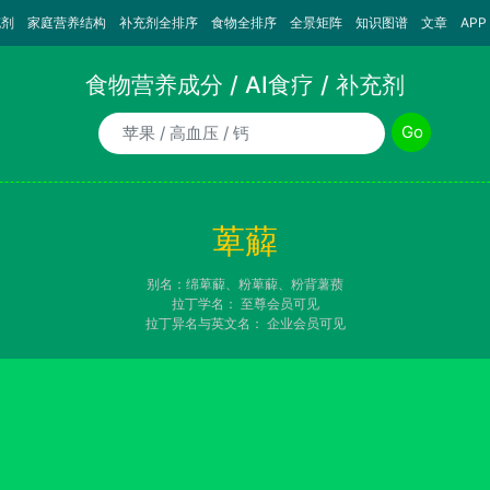
充剂
家庭营养结构
补充剂全排序
食物全排序
全景矩阵
知识图谱
文章
APP
食物营养成分 / AI食疗 / 补充剂
食物/AI食疗诉求/补充剂名称
Go
萆薢
别名：绵萆薢、粉萆薢、粉背薯蓣
拉丁学名：
至尊会员可见
拉丁异名与英文名：
企业会员可见