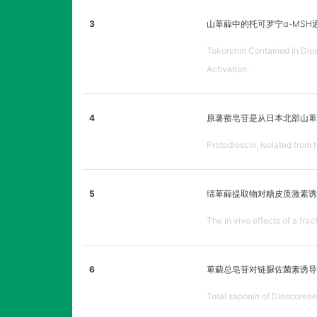
3
山萆薢中的托可罗宁α-MSH
Tokoronin Contained in Di
Activation.
4
原薯蓣皂苷是从日本北部山萆
Protodioscin, Isolated from
5
绵萆薢提取物对糖皮质激素诱
The in vivo effects of a fr
6
萆薢总皂苷对链脲佐菌素诱导
Total saponin of Dioscorea