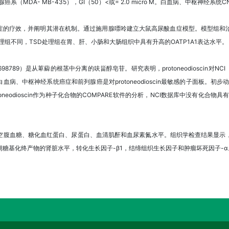
癌系（MDA- MB-435），GI（50）<或= 2.0 micro M。白血病、中枢神经
症的疗效，并阐明其潜在机制。通过施用腺嘌呤建立大鼠高尿酸血症模型。模型组和治
组不同，TSD处理组在胃、肝、小肠和大肠组织中具有升高的OATP1A1表达水平。
NSC-698789）是从萆薢的根茎中分离的呋甾醇皂苷。研究表明，protoneodiosci
中枢神经系统癌症和前列腺癌是对protoneodioscin最敏感的子面板。初步动物研究
toneodioscin作为种子化合物的COMPARE软件的分析，NCI数据库中没有化合物具有与
空腹血糖、糖化血红蛋白、尿蛋白、血清肌酐和血尿素氮水平。组织学检查结果显示
期糖基化终产物的肾脏水平，转化生长因子-β1，结缔组织生长因子和肿瘤坏死因子-α