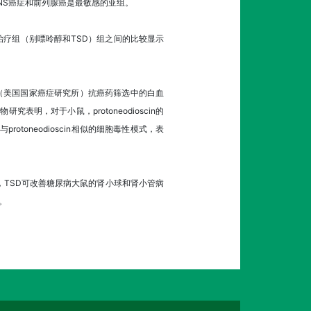
系统CNS癌症和前列腺癌是最敏感的亚组。
疗组（别嘌呤醇和TSD）组之间的比较显示
n对NCI（美国国家癌症研究所）抗癌药筛选中的白血
表明，对于小鼠，protoneodioscin的
protoneodioscin相似的细胞毒性模式，表
，TSD可改善糖尿病大鼠的肾小球和肾小管病
。