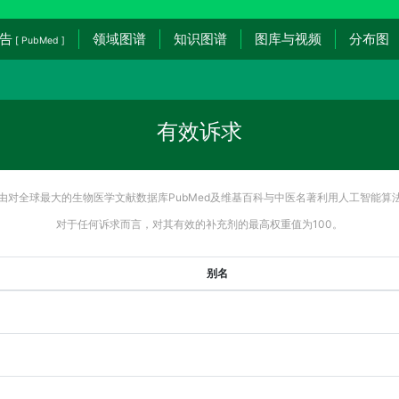
告
领域图谱
知识图谱
图库与视频
分布图
[ PubMed ]
有效诉求
由对全球最大的生物医学文献数据库PubMed及维基百科与中医名著利用人工智能算
对于任何诉求而言，对其有效的补充剂的最高权重值为100。
别名