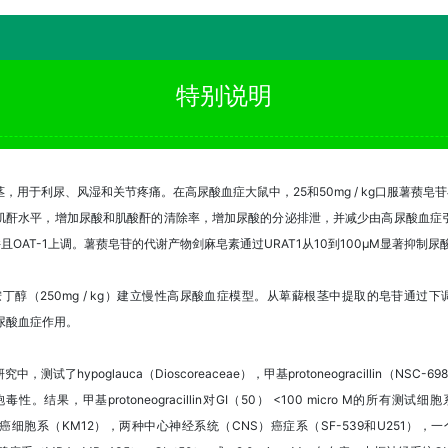
特别说明
用于利尿、风湿和关节疼痛。在高尿酸血症大鼠中，25和50mg / kg口服薯蓣
肌酐水平，增加尿酸和肌酸酐的清除率，增加尿酸的分泌排泄，并减少由高尿酸血症
且OAT-1上调。薯蓣皂苷的代谢产物剑麻皂素通过URAT1从10到100μM显著抑制尿
胺丁醇（250mg / kg）建立慢性高尿酸血症模型。从萆薢根茎中提取的皂苷通过下调UR
高尿酸血症作用。
ypoglauca（Dioscoreaceae），甲基protoneogracillin（NSC-69879
果，甲基protoneogracillin对GI（50） <100 micro M的所
种结肠癌细胞系（KM12），两种中心神经系统（CNS）癌症系（SF-539和U251），