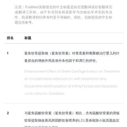
注意：PubMed实验报告的中文标题是由百度翻译或谷歌翻译完
成翻译工作的，由于补充剂名称及医学与生物化学术语的专业
性，机器翻译的结果有时是不准确的。因此，实验报告的中文标
题仅供参考。
排名
标题
1
鲨鱼软骨提取物（鲨鱼软骨素）对青蒿素和葡聚糖治疗婴儿利什
曼原虫的增效作用及体外杀伤因子和凋亡的评价。
Enhancement Effect of Shark Cartilage Extract on Treatment
of <i>Leishmania infantum</i> with Artemisinin and
Glucantime and Evaluation of killing Factors and Apoptosis
<i>in-vitro</i> Condition.
2
与鲨鱼硫酸软骨素（鲨鱼软骨素）相比，含有硫酸软骨素的滑板
软骨提取物改善高胆固醇饮食喂养的LDL受体敲除小鼠高脂血症