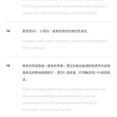
ROS in lipopolysaccharide-treated murine macrophages: a
comparison with shark cartilage chondroitin sulfate.
14
胶原蛋白Ⅱ，α1蛋白：鲨鱼软骨的生物活性成分。
Collagen type II, alpha 1 protein: a bioactive component of
shark cartilage.
15
鲨鱼软骨提取物（鲨鱼软骨素）通过抗氧化敏感机制诱导内皮细
胞表达和释放细胞因子，诱导E-选择素、纤溶酶原和t-PA基因表
达。
Shark cartilage extract induces cytokines expression and
release in endothelial cells and induces E-selectin,
plasminogen and t-PA genes expression through an
antioxidant-sensitive mechanism.