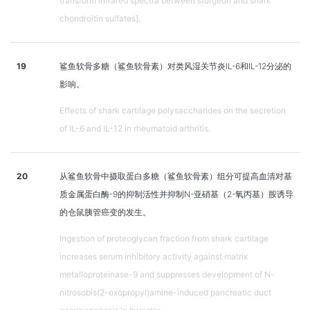
transform infrared spectra between sturgeon and shark
chondroitin sulfates].
19
鲨鱼软骨多糖（鲨鱼软骨素）对类风湿关节炎IL-6和IL-12分泌的
影响。
Effects of shark cartilage polysaccharides on the secretion
of IL-6 and IL-12 in rheumatoid arthritis.
20
从鲨鱼软骨中摄取蛋白多糖（鲨鱼软骨素）组分可提高血清对基
质金属蛋白酶-9的抑制活性并抑制N-亚硝基（2-氧丙基）胺诱导
的仓鼠胰管癌变的发生。
Ingestion of proteoglycan fraction from shark cartilage
increases serum inhibitory activity against matrix
metalloproteinase-9 and suppresses development of N-
nitrosobis(2-oxopropyl)amine-induced pancreatic duct