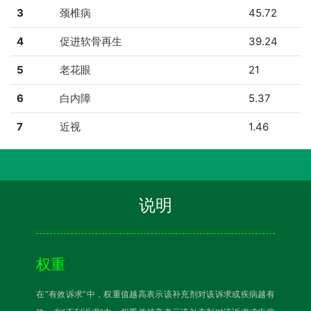
3
颈椎病
45.72
4
促进软骨再生
39.24
5
老花眼
21
6
白内障
5.37
7
近视
1.46
说明
权重
在“有效诉求”中，权重值越高表示该补充剂对该诉求或疾病越有