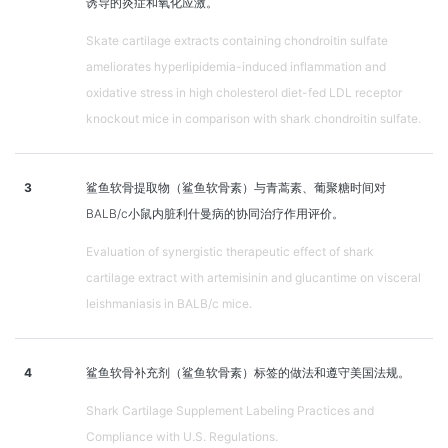
诱导的炎症和氧化应激。
Skate cartilage extracts containing chondroitin sulfate
ameliorates hyperlipidemia-induced inflammation and
oxidative stress in high cholesterol diet-fed LDL receptor
knockout mice in comparison with shark chondroitin sulfate.
3
鲨鱼软骨提取物（鲨鱼软骨素）与青蒿素、葡聚糖时间对
BALB/c小鼠内脏利什曼病的协同治疗作用评价。
Evaluation of synergistic therapeutic effect of shark
cartilage extract with artemisinin and glucantime on visceral
leishmaniasis in BALB/c mice.
4
鲨鱼软骨补充剂（鲨鱼软骨素）标签的做法和遵守美国法规。
Shark Cartilage Supplement Labeling Practices and
Compliance with U.S. Regulations.