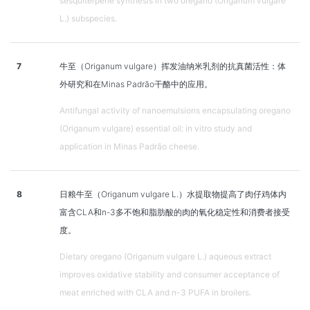
sesquiterpene synthesis in two oregano (Origanum vulgare
L.) subspecies.
7
牛至（Origanum vulgare）挥发油纳米乳剂的抗真菌活性：体
外研究和在Minas Padrão干酪中的应用。
Antifungal activity of nanoemulsions encapsulating oregano
(Origanum vulgare) essential oil: in vitro study and
application in Minas Padrão cheese.
8
日粮牛至（Origanum vulgare L.）水提取物提高了肉仔鸡体内
富含CLA和n-3多不饱和脂肪酸的肉的氧化稳定性和消费者接受
度。
Dietary oregano (Origanum vulgare L.) aqueous extract
improves oxidative stability and consumer acceptance of
meat enriched with CLA and n-3 PUFA in broilers.