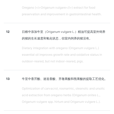
Oregano (<i>Origanum vulgare</i>) extract for food
preservation and improvement in gastrointestinal health.
12
日粮中添加牛至（Origanum vulgare L.）精油可提高室外饲养
的猪的生长速度和氧化状态，但室内饲养的猪没有。
Dietary integration with oregano (Origanum vulgare L.)
essential oil improves growth rate and oxidative status in
outdoor-reared, but not indoor-reared, pigs.
13
牛至中香芹酚、迷迭香酸、齐墩果酸和熊果酸的提取工艺优化。
Optimization of carvacrol, rosmarinic, oleanolic and ursolic
acid extraction from oregano herbs (Origanum onites L.,
Origanum vulgare spp. hirtum and Origanum vulgare L.).