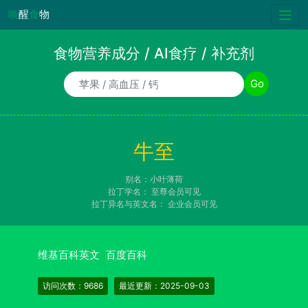
唤
醒
食
物
食物营养成分 / AI食疗 / 补充剂
食物/AI食疗诉求/补充剂名称
Go
牛至
别名：小叶薄荷
拉丁学名：
至尊会员可见
拉丁异名与英文名：
企业会员可见
维基百科英文
百度百科
访问次数：9686
最近更新：2025-09-03