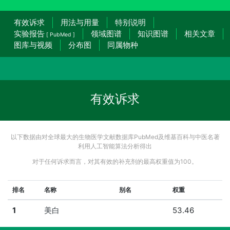
有效诉求
用法与用量
特别说明
实验报告
领域图谱
知识图谱
相关文章
[ PubMed ]
图库与视频
分布图
同属物种
有效诉求
以下数据由对全球最大的生物医学文献数据库PubMed及维基百科与中医名著
利用人工智能算法分析得出
对于任何诉求而言，对其有效的补充剂的最高权重值为100。
排名
名称
别名
权重
1
美白
53.46