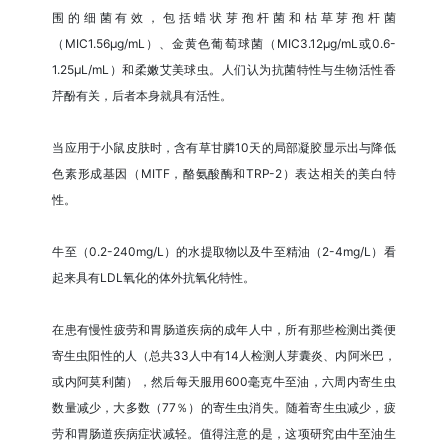
围的细菌有效，包括蜡状芽孢杆菌和枯草芽孢杆菌
（MIC1.56μg/mL）、金黄色葡萄球菌（MIC3.12μg/mL或0.6-
1.25μL/mL）和柔嫩艾美球虫。人们认为抗菌特性与生物活性香
芹酚有关，后者本身就具有活性。
当应用于小鼠皮肤时，含有草甘膦10天的局部凝胶显示出与降低
色素形成基因（MITF，酪氨酸酶和TRP-2）表达相关的美白特
性。
牛至（0.2-240mg/L）的水提取物以及牛至精油（2-4mg/L）看
起来具有LDL氧化的体外抗氧化特性。
在患有慢性疲劳和胃肠道疾病的成年人中，所有那些检测出粪便
寄生虫阳性的人（总共33人中有14人检测人芽囊炎、内阿米巴，
或内阿莫利菌），然后每天服用600毫克牛至油，六周内寄生虫
数量减少，大多数（77％）的寄生虫消失。随着寄生虫减少，疲
劳和胃肠道疾病症状减轻。值得注意的是，这项研究由牛至油生