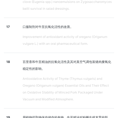
clove (Eugenia spp.) nanoemulsions on Zygosaccharomyces
bailii survival in salad dressings.
17
口服制剂对牛至抗氧化活性的改善。
Improvement of antioxidant activity of oregano (Origanum
vulgare L.) with an oral pharmaceutical form.
18
百里香和牛至精油的抗氧化活性及其对真空气调包装猪肉糜氧化
稳定性的影响。
Antioxidative Activity of Thyme (Thymus vulgaris) and
Oregano (Origanum vulgare) Essential Oils and Their Effect
on Oxidative Stability of Minced Pork Packaged Under
Vacuum and Modified Atmosphere.
19
用植物提取物保存储存的食物。牛至精油对粉蛾生殖发育的影