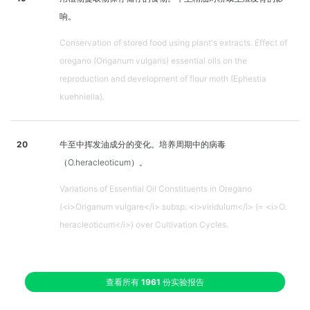
响。
Conservation of stored food using plant's extracts. Effect of
oregano (Origanum vulgaris) essential oils on the
reproduction and development of flour moth (Ephestia
kuehniella).
20
牛至中挥发油成分的变化。培养周期中的病毒
（O.heracleoticum）。
Variations of Essential Oil Constituents in Oregano
(<i>Origanum vulgare</i> subsp. <i>viridulum</i> (= <i>O.
heracleoticum</i>) over Cultivation Cycles.
查看所有
1961
份实验报告