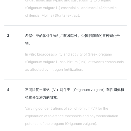
origin: molecular typing and susceptibility to oregano
(Origanum vulgare L.) essential oil and maqui (Aristotelia
chilensis (Molina) Stuntz) extract.
3
希腊牛至的体外生物利用度和活性。受氮肥影响的喜树碱化合
物。
In vitro bioaccessibility and activity of Greek oregano
(Origanum vulgare L. ssp. hirtum (link) Ietswaart) compounds
as affected by nitrogen fertilization.
4
不同浓度土壤铬（Ⅵ）对牛至（Origanum vulgare）耐性阈值和
植物修复潜力的研究。
Varying concentrations of soil chromium (VI) for the
exploration of tolerance thresholds and phytoremediation
potential of the oregano (Origanum vulgare).