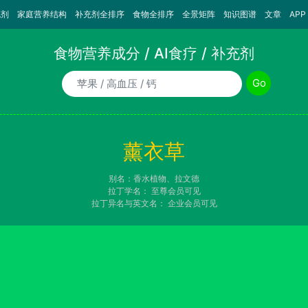
充剂
家庭营养结构
补充剂全排序
食物全排序
全景矩阵
知识图谱
文章
APP
食物营养成分 / AI食疗 / 补充剂
食物/AI食疗诉求/补充剂名称
Go
薰衣草
别名：香水植物、拉文德
拉丁学名：
至尊会员可见
拉丁异名与英文名：
企业会员可见