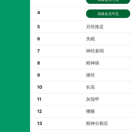
4
高级会员可见
5
月经推迟
6
失眠
7
神经衰弱
8
精神病
9
痛经
10
长高
11
灰指甲
12
嗜睡
13
精神分裂症