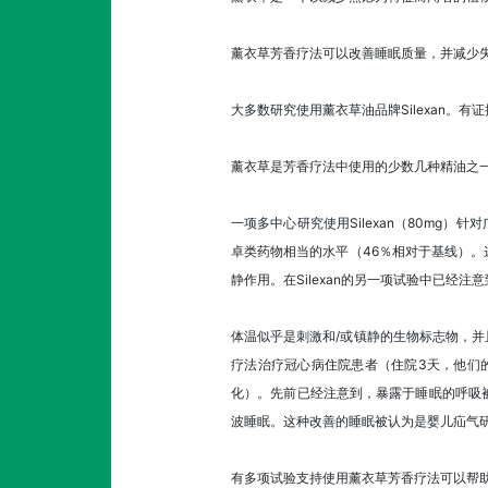
薰衣草芳香疗法可以改善睡眠质量，并减少
大多数研究使用薰衣草油品牌Silexan
薰衣草是芳香疗法中使用的少数几种精油之
一项多中心研究使用Silexan（80mg
卓类药物相当的水平（46％相对于基线）。这
静作用。在Silexan的另一项试验中已经
体温似乎是刺激和/或镇静的生物标志物，
疗法治疗冠心病住院患者（住院3天，他们的
化）。先前已经注意到，暴露于睡眠的呼吸
波睡眠。这种改善的睡眠被认为是婴儿疝气
有多项试验支持使用薰衣草芳香疗法可以帮