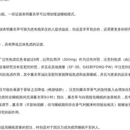
失眠。一些证据表明薰衣草可以增加慢波睡眠模式。
。有证据表明薰衣草可能为患有痴呆症的人提供益处，但这是非常初步的，还需要更多的研
一，具有降低总体焦虑的证据。
）针对广泛性焦虑症患者超过6周，以劳拉西泮（500mg）作为活性对照，注意到焦虑
项研究没有安慰剂对照，并且在其他测量（SF-36、SAS和PSWQ-PW）中注
注意到抗焦虑作用，其中薰衣草油比安慰剂更能降低焦虑和改善睡眠，并且与更多的反应者相关
并且可能在暴露于香味之后降低（根据镇静）。注意到薰衣草香气的急性吸入会增加自
房间在睡眠期间充满薰衣草9小时）指出，薰衣草与自我报告睡眠的改善相关，其中
被调节，薰衣草（不影响觉醒，但与睡眠期间存在香气时醒来时间较短相关）能够改
研究的副作用。
助提高睡眠质量的想法，特别是对于因压力或失眠而睡眠不安的人。