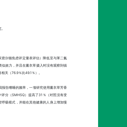
究。
（由汉密尔顿焦虑评定量表评估）降低至与苯二氮
意到类似效力，并且在薰衣草摄入时没有观察到镇
（76.9％比49.1％）。
我报告嗜睡的频率，一项研究使用薰衣草芳香
评分（SMHSQ）提高了31％（对照没有变
变呼吸模式，并能在其他健康的人身上增加慢