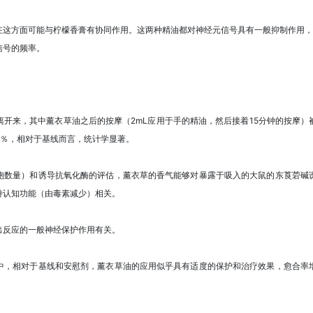
这方面可能与柠檬香膏有协同作用。这两种精油都对神经元信号具有一般抑制作用，薰
信号的频率。
。
开来，其中薰衣草油之后的按摩（2mL应用于手的精油，然后接着15分钟的按摩
.8％，相对于基线而言，统计学显著。
胞数量）和诱导抗氧化酶的评估，薰衣草的香气能够对暴露于吸入的大鼠的东莨菪碱
持认知功能（由毒素减少）相关。
出反应的一般神经保护作用有关。
中，相对于基线和安慰剂，薰衣草油的应用似乎具有适度的保护和治疗效果，愈合率