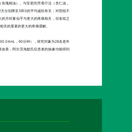
莎（玫瑰精油）。与安慰剂芳香疗法（杏仁油，
2天分别降至5和3的平均减轻有关；对照组不
大的月经量似乎与更大的疼痛相关，但各组之
相关的显著的更大的疼痛缓解。
0.04mL，90分钟），研究对象为28名老年
显著改善，阿尔茨海默氏症患者的抽象功能得到