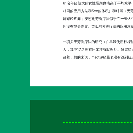
61名年龄较大的女性经期疼痛高于平均水平
相同的应用方法和5cc的体积）和对照（无
能减轻疼痛；安慰剂芳香疗法似乎在一些人
间没有显著差异。类似的芳香疗法的应用注
一项关于芳香疗法的研究（在早晨使用柠檬油和迷
人，其中17名患有阿尔茨海默氏症。研究指
改善；总的来说，msot评级量表没有达到