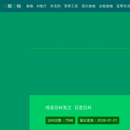
唤
醒
食
物
食物
（当前）
AI食疗
补充剂
营养工具
强大食物
全能食物
至尊补
维基百科英文
百度百科
访问次数：7596
最近更新：2026-01-01