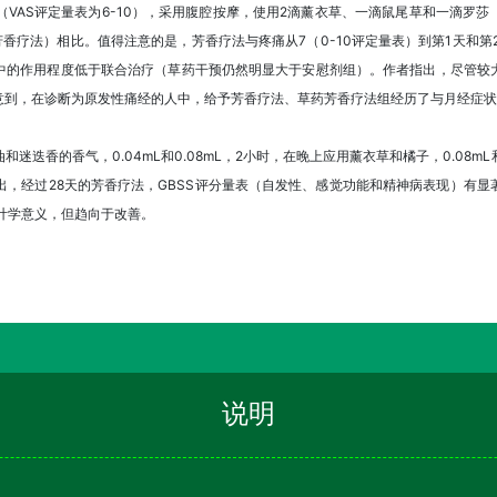
（VAS评定量表为6-10），采用腹腔按摩，使用2滴薰衣草、一滴鼠尾草和一滴罗
芳香疗法）相比。值得注意的是，芳香疗法与疼痛从7（0-10评定量表）到第1天和第
中的作用程度低于联合治疗（草药干预仍然明显大于安慰剂组）。作者指出，尽管较
意到，在诊断为原发性痛经的人中，给予芳香疗法、草药芳香疗法组经历了与月经症状
迭香的香气，0.04mL和0.08mL，2小时，在晚上应用薰衣草和橘子，0.08mL和
出，经过28天的芳香疗法，GBSS评分量表（自发性、感觉功能和精神病表现）有
统计学意义，但趋向于改善。
说明