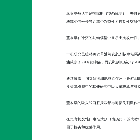
薰衣草被认为是抗躁的（愤怒减少），并且在
地减少信号传导并减少兴奋性和抑制性突触
薰衣草在冲突的动物模型中显示出抗攻击性
一项研究已经将薰衣草油与安慰剂按摩油隔离
油减少了38％的疼痛，而安慰剂则减少了9
通过暴露一周导致抗细胞凋亡作用（保存细
莨菪碱模型中的其他研究中吸入薰衣草与维
薰衣草的吸入和口服摄取都与对损伤刺激作
在患有复发性口疮性溃疡（溃疡疮）的患者
因于抗炎和抗菌作用。