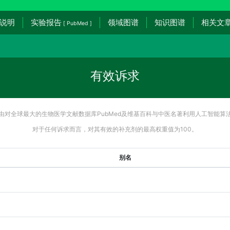
说明
实验报告
领域图谱
知识图谱
相关文
[ PubMed ]
有效诉求
由对全球最大的生物医学文献数据库PubMed及维基百科与中医名著利用人工智能算
对于任何诉求而言，对其有效的补充剂的最高权重值为100。
别名