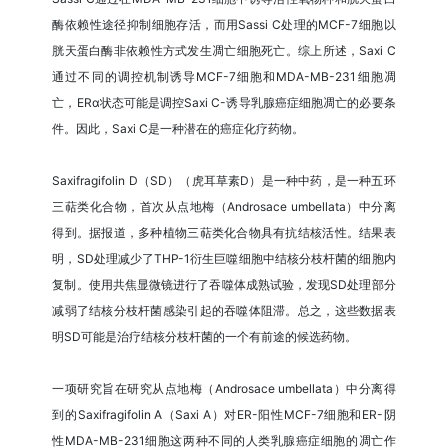
酶依赖性途径抑制细胞存活，而用Sassi C处理的MCF-7细胞以
胱天蛋白酶非依赖性方式发生凋亡细胞死亡。综上所述，Saxi C
通过不同的调控机制诱导MCF-7细胞和MDA-MB-231细胞凋
亡，ERα状态可能是调控Saxi C-诱导乳腺癌症细胞凋亡的必要条
件。因此，Saxi C是一种潜在的癌症化疗药物。
Saxifragifolin D（SD）（虎耳草素D）是一种中药，是一种五环
三萜类化合物，首次从点地梅（Androsace umbellata）中分离
得到。据报道，多种植物三萜类化合物具有抗结核活性。结果表
明，SD处理减少了THP-1衍生巨噬细胞中结核分枝杆菌的细胞内
复制。使用共焦显微镜进行了吞噬体成熟试验，发现SD处理部分
减弱了结核分枝杆菌感染引起的吞噬体阻滞。总之，这些数据表
明SD可能是治疗结核分枝杆菌的一个有前途的候选药物。
一项研究旨在研究从点地梅（Androsace umbellata）中分离得
到的Saxifragifolin A（Saxi A）对ER-阳性MCF-7细胞和ER-阴
性MDA-MB-231细胞这两种不同的人类乳腺癌症细胞的凋亡作