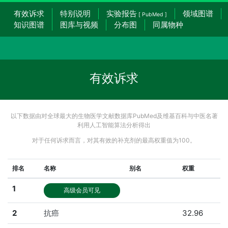
有效诉求
特别说明
实验报告
领域图谱
[ PubMed ]
知识图谱
图库与视频
分布图
同属物种
有效诉求
以下数据由对全球最大的生物医学文献数据库PubMed及维基百科与中医名著
利用人工智能算法分析得出
对于任何诉求而言，对其有效的补充剂的最高权重值为100。
排名
名称
别名
权重
1
高级会员可见
2
抗癌
32.96