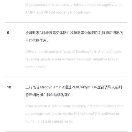
Mycobacterium tuberculosis-infected macrophages via an
AMPK and VPS34-dependent pathway.
9
沙棘叶素A对雌激素受体阳性和雌激素受体阴性乳腺癌症细胞的
不同抗癌作用。
Different anticancer effects of Saxifragifolin A on estrogen
receptor-positive and estrogen receptor-negative breast
cancer cells.
10
三萜皂苷Afrocyclamin A通过PI3K/Akt/mTOR途径诱导人前列
腺癌细胞凋亡和自噬细胞死亡。
Afrocyclamin A, a triterpene saponin, induces apoptosis and
autophagic cell death via the PI3K/Akt/mTOR pathway in
human prostate cancer cells.