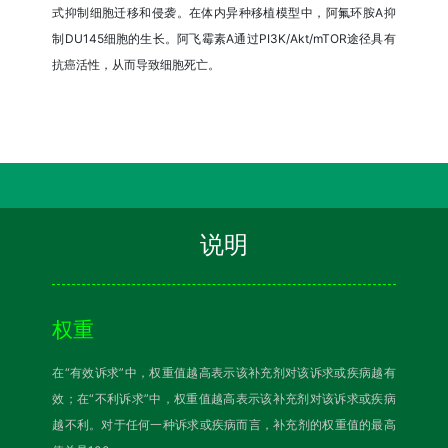
式抑制细胞迁移和侵袭。在体内异种移植模型中，阿氟环胺A抑
制DU145细胞的生长。阿飞霉素A通过PI3K/Akt/mTOR途径具有
抗癌活性，从而导致细胞死亡。
说明
权重
在“有效诉求”中，权重值越高表示该补充剂对该诉求或疾病越有
效；在“不利诉求”中，权重值越高表示该补充剂对该诉求或疾病
越不利。对于任何一种诉求或疾病而言，补充剂的权重值的最高