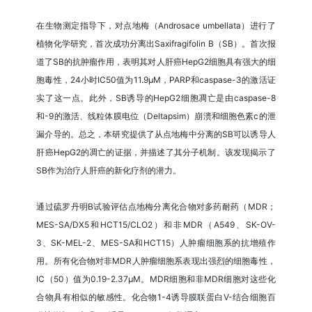
在生物测定指导下，对点地梅（Androsace umbellata）进行了
植物化学研究，首次成功分离出Saxifragifolin B（SB）。首次报
道了SB的抗肿瘤作用，表明其对人肝癌HepG2细胞具有强大的细
胞毒性，24小时IC50值为11.9μM，PARP和caspase-3的激活证
实了这一点。此外，SB诱导的HepG2细胞凋亡是由caspase-8
和-9的激活、线粒体膜电位（Deltapsim）崩溃和细胞色素c的泄
漏介导的。总之，本研究提供了从点地梅中分离的SB可以诱导人
肝癌HepG2的凋亡的证据，并描述了其分子机制。该发现揭示了
SB作为治疗人肝癌的新化疗剂的潜力。
通过硫罗丹明B试验评估点地梅分离化合物对多药耐药（MDR；
MES-SA/DX5和HCT15/CLO2）和非MDR（A549、SK-OV-
3、SK-MEL-2、MES-SA和HCT15）人肿瘤细胞系的抗增殖作
用。所有化合物对非MDR人肿瘤细胞系表现出强烈的细胞毒性，
IC（50）值为0.19-2.37μM。MDR细胞和非MDR细胞对这些化
合物具有相似的敏感性。化合物1-4诱导膜联蛋白V-结合细胞百