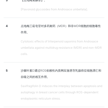
3
【点地梅黄酮苷】。
[Flavonoid glycosides from Androsace umbellata].
4
点地梅三萜皂苷对多药耐药（MDR）和非MDR细胞的细胞毒性
作用。
Cytotoxic effects of triterpenoid saponins from Androsace
umbellata against multidrug resistance (MDR) and non-MDR
cells.
5
沙棘叶素D通过ROS依赖性内质网应激诱导乳腺癌症细胞凋亡和
自噬之间的相互作用。
Saxifragifolin D induces the interplay between apoptosis and
autophagy in breast cancer cells through ROS-dependent
endoplasmic reticulum stress.