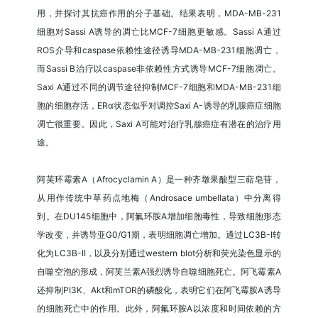
用，并探讨其抗癌作用的分子基础。结果表明，MDA-MB-231
细胞对Sassi A诱导的凋亡比MCF-7细胞更敏感。Sassi A通过
ROS介导和caspase依赖性途径诱导MDA-MB-231细胞凋亡，
而Sassi B治疗以caspase非依赖性方式诱导MCF-7细胞凋亡。
Saxi A通过不同的调节途径抑制MCF-7细胞和MDA-MB-231细
胞的细胞存活，ERα状态似乎对调控Saxi A-诱导的乳腺癌症细胞
凋亡很重要。因此，Saxi A可能对治疗乳腺癌症有潜在的治疗用
途。
阿芙环霉素A（Afrocyclamin A）是一种齐墩果酸型三萜皂苷，
从用作传统中草药点地梅（Androsace umbellata）中分离得
到。在DU145细胞中，阿氟环胺A增加细胞毒性，导致细胞形态
学改变，并诱导亚G0/G1期，表明细胞凋亡增加。通过LC3B-I转
化为LC3B-II，以及分别通过western blot分析和荧光染色显示的
自噬空泡的形成，阿芙兰素A强烈诱导自噬细胞死亡。阿飞霉素A
还抑制PI3K、Akt和mTOR的磷酸化，表明它们在阿飞霉胺A诱导
的细胞死亡中的作用。此外，阿氟环胺A以浓度和时间依赖的方