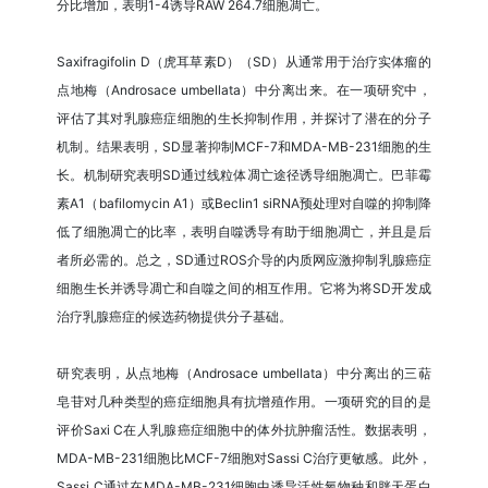
分比增加，表明1-4诱导RAW 264.7细胞凋亡。
Saxifragifolin D（虎耳草素D）（SD）从通常用于治疗实体瘤的
点地梅（Androsace umbellata）中分离出来。在一项研究中，
评估了其对乳腺癌症细胞的生长抑制作用，并探讨了潜在的分子
机制。结果表明，SD显著抑制MCF-7和MDA-MB-231细胞的生
长。机制研究表明SD通过线粒体凋亡途径诱导细胞凋亡。巴菲霉
素A1（bafilomycin A1）或Beclin1 siRNA预处理对自噬的抑制降
低了细胞凋亡的比率，表明自噬诱导有助于细胞凋亡，并且是后
者所必需的。总之，SD通过ROS介导的内质网应激抑制乳腺癌症
细胞生长并诱导凋亡和自噬之间的相互作用。它将为将SD开发成
治疗乳腺癌症的候选药物提供分子基础。
研究表明，从点地梅（Androsace umbellata）中分离出的三萜
皂苷对几种类型的癌症细胞具有抗增殖作用。一项研究的目的是
评价Saxi C在人乳腺癌症细胞中的体外抗肿瘤活性。数据表明，
MDA-MB-231细胞比MCF-7细胞对Sassi C治疗更敏感。此外，
Sassi C通过在MDA-MB-231细胞中诱导活性氧物种和胱天蛋白