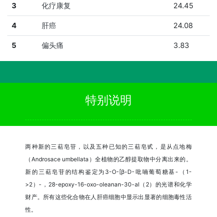
3
化疗康复
24.45
4
肝癌
24.08
5
偏头痛
3.83
特别说明
两种新的三萜皂苷，以及五种已知的三萜皂甙，是从点地梅
（Androsace umbellata）全植物的乙醇提取物中分离出来的。
新的三萜皂苷的结构鉴定为3-O-[β-D-吡喃葡萄糖基-（1-
>2）-，28-epoxy-16-oxo-oleanan-30-al（2）的光谱和化学
财产。所有这些化合物在人肝癌细胞中显示出显著的细胞毒性活
性。