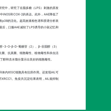
究中，研究了在脂多糖（LPS）刺激的原发
中iNOS和COX-2的表达。此外，AAE降低了
没有p38的活化。超高效液相色谱和质谱分析表
最后，口服AAE减轻了LPS诱导的小鼠记忆和
-3-O-β-D-葡糖苷（2）、β-谷固醇（3）
抗菌、抗真菌、细胞毒性、植物毒性和杀虫活
丁醇和含水馏分显示出良好的细胞毒性。
体内对GC细胞具有抗癌作用。还发现AIL可
节XRCC1。免疫共沉淀结果表明，AIL能抑制