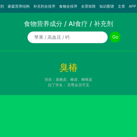
充剂
家庭营养结构
补充剂全排序
食物全排序
全景矩阵
知识图谱
文章
APP
食物营养成分 / AI食疗 / 补充剂
食物/AI食疗诉求/补充剂名称
Go
臭椿
别名：臭椿皮、椿皮、椿根皮
拉丁学名：
至尊会员可见