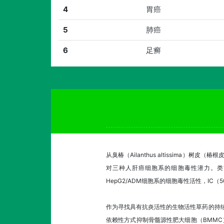
4
胃癌
5
肺癌
6
足癣
从臭椿（Ailanthus altissima
对三种人肝癌细胞系的细胞毒性潜力。类胡
HepG2/ADM细胞系的细胞毒性活性，IC（
作为寻找具有抗炎活性的生物活性草药的持续研究
依赖性方式抑制骨髓源性肥大细胞（BMMC）中