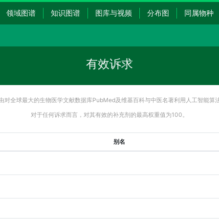
领域图谱
知识图谱
图库与视频
分布图
同属物种
有效诉求
由对全球最大的生物医学文献数据库PubMed及维基百科与中医名著利用人工智能算
对于任何诉求而言，对其有效的补充剂的最高权重值为100。
别名