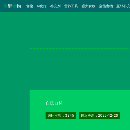
唤
醒
食
物
食物
（当前）
AI食疗
补充剂
营养工具
强大食物
全能食物
至尊补
百度百科
访问次数：3345
最近更新：2025-12-26