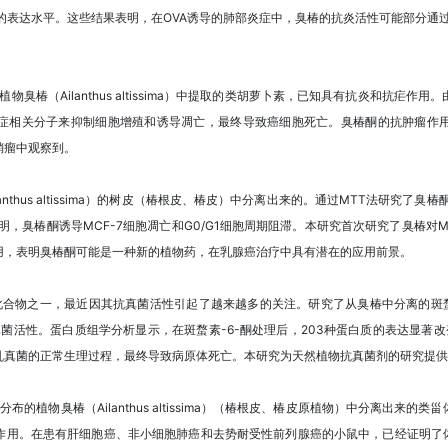
RNA的表达水平。这些结果表明，在OVA诱导的肺部炎症中，臭椿的抗炎活性可能部分通过下
从中药植物臭椿（Ailanthus altissima）中提取的类胡萝卜素，已知具有抗炎和抗
症相关分子来抑制细胞增殖和诱导凋亡，最终导致癌细胞死亡。臭椿酮的抗肿瘤作
鞘瘤中观察到。
ilanthus altissima）的树皮（椿根皮、椿皮）中分离出来的。通过MTT法研究
明，臭椿酮诱导MCF-7细胞凋亡和G0/G1细胞周期阻滞。本研究首次研究了臭椿对
用，表明臭椿酮可能是一种新的植物药，在乳腺癌治疗中具有潜在的应用前景。
合物之一，最近因其抗真菌活性引起了越来越多的关注。研究了从臭椿中分离的斑蝥毒素
um，Foc）的抗真菌活性。蛋白质组学分析显示，在斑蝥素-6-酮处理后，203种蛋白质的表达
乱真菌的正常生理过程，最终导致病原体死亡。本研究为天然植物抗真菌剂的研究提供
界各地分布的植物臭椿（Ailanthus altissima）（椿根皮、椿皮原植物）中分离出
用。在患有肝细胞癌、非小细胞肺癌和去势耐受性前列腺癌的小鼠中，已经证明了体内的