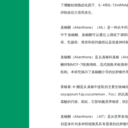
了嗜酸粒细胞趋化因子、IL-4和IL-13m
抑制炎症介质而发生。
臭椿酮（Ailanthone）（AIL）是一种
中于臭椿酮。臭椿酮可以通过上调或下调癌
癌、乳腺癌、胃癌和前列腺癌以及前庭神经
臭椿酮（Ailanthone）是从臭椿科臭椿（A
酮抑制MCF-7细胞增殖。流式细胞术检测表
机制。本研究揭示了臭椿酮介导的抗肿瘤作
香椿素-6-酮是从臭椿中提取的主要生物碱化
oxysporum f.sp.cucumeri
基酸的代谢。因此，它影响氮营养物质，扰
臭椿酮（Ailanthone）（AIT）是从世
别是体外对多种癌细胞系具有显著的抗肿瘤作