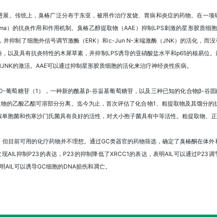
进展。传统上，臭椿广泛分布于东亚，被用作治疗发烧、胃病和炎症的药物。在一项研
ltissima）的抗炎作用和作用机制。臭椿乙醇提取物（AAE）抑制LPS刺激的星形胶质细胞
，并抑制了细胞外信号调节激酶（ERK）和c-Jun N-末端激酶（JNK）的活化，而
，以及具有抗炎特性的木犀草素，并抑制LPS诱导的亚硝酸盐水平和p65的核易位。
和JNK的激活。AAE可以通过抑制星形胶质细胞的活化来治疗神经炎性疾病。
基）-β-D-葡萄糖苷（1），一种新的酰基β-谷甾基葡萄糖苷，以及三种已知的化合物β-谷固醇
取物的乙酸乙酯可溶部分分离。迄今为止，首次评估了化合物1、粗提取物及其馏分的
假单胞菌和伤寒沙门氏菌具有良好的活性，对犬小孢子菌具有中等活性。粗提取物、正
但目前可用的化疗药物并不理想。通过GC类器官的药物筛选，确定了臭椿酮在体外和
AIL抑制P23的表达，P23的抑制降低了XRCC1的表达，表明AIL可以通过P23调
表明AIL可以诱导GC细胞的DNA损伤和凋亡。