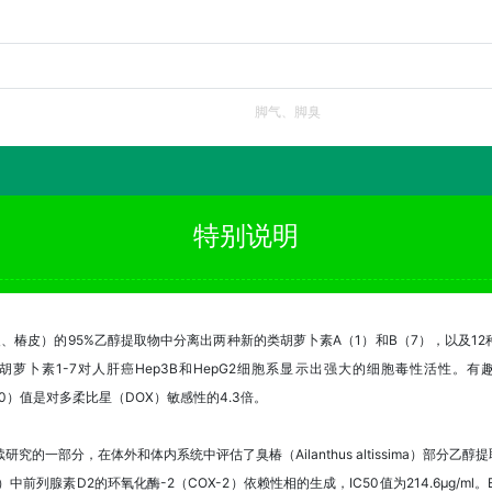
脚气、脚臭
特别说明
）树皮（椿根皮、椿皮）的95%乙醇提取物中分离出两种新的类胡萝卜素A（1）和B（7），
萝卜素1-7对人肝癌Hep3B和HepG2细胞系显示出强大的细胞毒性活性。有
50）值是对多柔比星（DOX）敏感性的4.3倍。
的一部分，在体外和体内系统中评估了臭椿（Ailanthus altissima）部分乙
前列腺素D2的环氧化酶-2（COX-2）依赖性相的生成，IC50值为214.6μg/m