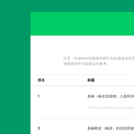
注意：PubMed实验报告的中文标题是由
验报告的中文标题仅供参考。
排名
标题
1
臭椿（椿皮原植物）入侵和清
Effects of Ailanthus altiss
2
臭椿树皮（椿皮）的传统用途