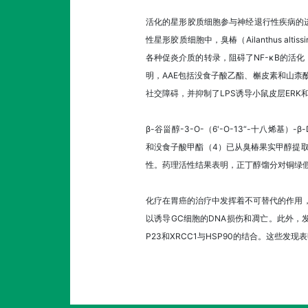
活化的星形胶质细胞参与神经退行性疾病的
性星形胶质细胞中，臭椿（Ailanthus a
各种促炎介质的转录，阻碍了NF-κB的活化
明，AAE包括没食子酸乙酯、槲皮素和山柰酚
社交障碍，并抑制了LPS诱导小鼠皮层ERK
β-谷甾醇-3-O-（6'-O-13“-十八烯
和没食子酸甲酯（4）已从臭椿果实甲醇提
性。药理活性结果表明，正丁醇馏分对铜绿
化疗在胃癌的治疗中发挥着不可替代的作用，
以诱导GC细胞的DNA损伤和凋亡。此外，发现
P23和XRCC1与HSP90的结合。这些发现