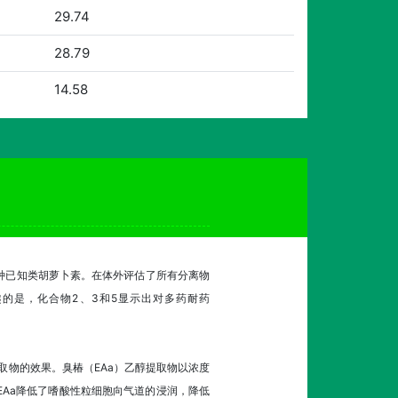
29.74
28.79
14.58
以及12种已知类胡萝卜素。在体外评估了所有分离物
趣的是，化合物2、3和5显示出对多药耐药
醇提取物的效果。臭椿（EAa）乙醇提取物以浓度
l。EAa降低了嗜酸性粒细胞向气道的浸润，降低