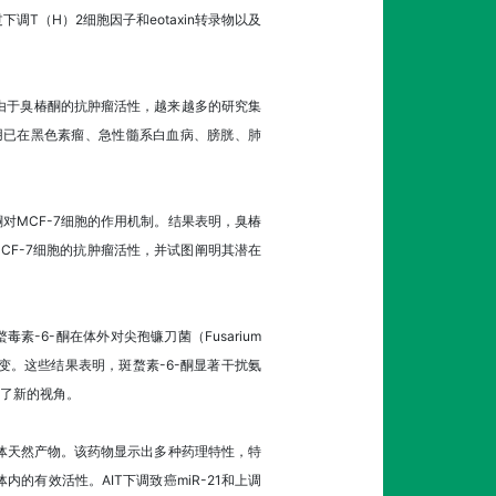
调T（H）2细胞因子和eotaxin转录物以及
疟作用。由于臭椿酮的抗肿瘤活性，越来越多的研究集
用已在黑色素瘤、急性髓系白血病、膀胱、肺
了臭椿酮对MCF-7细胞的作用机制。结果表明，臭椿
MCF-7细胞的抗肿瘤活性，并试图阐明其潜在
-6-酮在体外对尖孢镰刀菌（Fusarium
显著改变。这些结果表明，斑蝥素-6-酮显著干扰氨
了新的视角。
来的类甾体天然产物。该药物显示出多种药理特性，特
有效活性。AIT下调致癌miR-21和上调