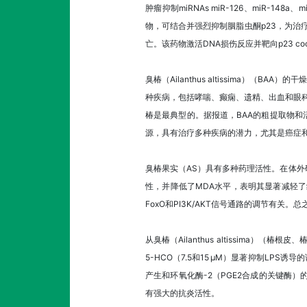
肿瘤抑制miRNAs miR-126、miR-1
物，可结合并强烈抑制胭脂虫酮p23，为治疗
亡。该药物激活DNA损伤反应并靶向p23 coca
臭椿（Ailanthus altissima
种疾病，包括哮喘、癫痫、遗精、出血和眼科
椿是最典型的。据报道，BAA的粗提取物和
源，具有治疗多种疾病的潜力，尤其是癌症
臭椿果实（AS）具有多种药理活性。在体外研
性，并降低了MDA水平，表明其显著减轻了细胞
FoxO和PI3K/AKT信号通路的调节有关。
从臭椿（Ailanthus altissima
5-HCO（7.5和15 µM）显著抑制LPS
产生和环氧化酶-2（PGE2合成的关键酶）
有强大的抗炎活性。