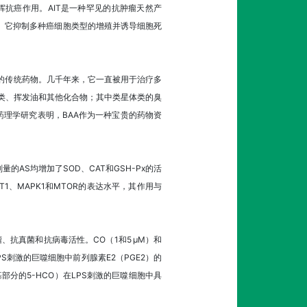
类型中发挥抗癌作用。AIT是一种罕见的抗肿瘤天然产
卜素。它抑制多种癌细胞类型的增殖并诱导细胞死
作常见的传统药物。几千年来，它一直被用于治疗多
萜类、挥发油和其他化合物；其中类星体类的臭
药理学研究表明，BAA作为一种宝贵的药物资
AS均增加了SOD、CAT和GSH-Px的活
T1、MAPK1和MTOR的表达水平，其作用与
肿瘤、抗真菌和抗病毒活性。CO（1和5 µM）和
LPS刺激的巨噬细胞中前列腺素E2（PGE2）的
部分的5-HCO）在LPS刺激的巨噬细胞中具