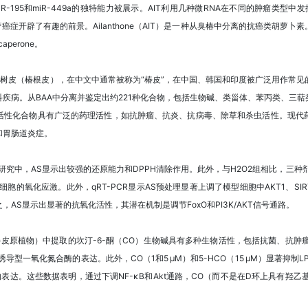
48a、miR-195和miR-449a的独特能力被展示。AIT利用几种微RNA在不同的肿瘤
癌症开辟了有趣的前景。Ailanthone（AIT）是一种从臭椿中分离的抗癌类胡萝
perone。
）（BAA）的干燥树皮（椿根皮），在中文中通常被称为“椿皮”，在中国、韩国和印度被广泛用
疾病。从BAA中分离并鉴定出约221种化合物，包括生物碱、类甾体、苯丙类、三
活性化合物具有广泛的药理活性，如抗肿瘤、抗炎、抗病毒、除草和杀虫活性。现代
和胃肠道炎症。
究中，AS显示出较强的还原能力和DPPH清除作用。此外，与H2O2组相比，三种剂量的
的氧化应激。此外，qRT-PCR显示AS预处理显著上调了模型细胞中AKT1、SIR
总之，AS显示出显著的抗氧化活性，其潜在机制是调节FoxO和PI3K/AKT信号通路。
）（椿根皮、椿皮原植物）中提取的坎汀-6-酮（CO）生物碱具有多种生物活性，包括抗菌、抗
诱导的诱导型一氧化氮合酶的表达。此外，CO（1和5 µM）和5-HCO（15 µM）显著抑制
的表达。这些数据表明，通过下调NF-κB和Akt通路，CO（而不是在D环上具有羟乙基