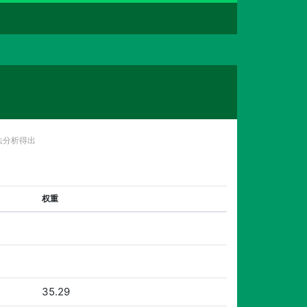
法分析得出
权重
35.29