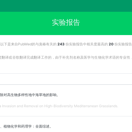
实验报告
以下是来自PubMed的与臭椿有关的
243
份实验报告中相关度最高的
20
份实验报告
百度翻译或谷歌翻译完成翻译工作的，由于补充剂名称及医学与生物化学术语的专业
除对高生物多样性地中海草地的影响。
ima Invasion and Removal on High-Biodiversity Mediterranean Grasslands.
、植物化学和药理学：全面综述。