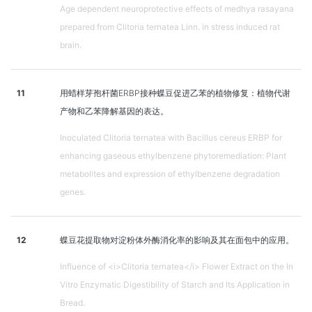
Age dependent neuroprotective effects of medhya rasayana
prepared from Clitoria ternatea Linn. in stress induced rat
brain.
11
用蜡样芽孢杆菌ERBP接种蝶豆促进乙苯的植物修复：植物代谢
产物和乙苯降解基因的表达。
Inoculated Clitoria ternatea with Bacillus cereus ERBP for
enhancing gaseous ethylbenzene phytoremediation: Plant
metabolites and expression of ethylbenzene degradation
genes.
12
蝶豆花提取物对淀粉体外酶消化率的影响及其在面包中的应用。
Influence of <i>Clitoria ternatea</i> Flower Extract on the In
Vitro Enzymatic Digestibility of Starch and Its Application in
Bread.