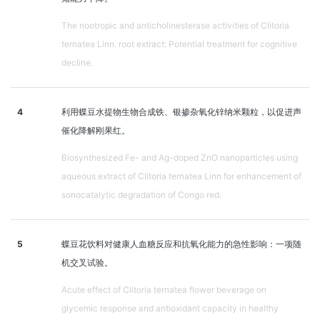
The nootropic and anticholinesterase activities of Clitoria
ternatea Linn. root extract: Potential treatment for cognitive
decline.
4
利用蝶豆水提物生物合成铁、银掺杂氧化锌纳米颗粒，以促进声
催化降解刚果红。
Biosynthesized Fe- and Ag-doped ZnO nanoparticles using
aqueous extract of Clitoria ternatea Linn for enhancement of
sonocatalytic degradation of Congo red.
5
蝶豆花饮料对健康人血糖反应和抗氧化能力的急性影响：一项随
机交叉试验。
Acute effect of Clitoria ternatea flower beverage on
glycemic response and antioxidant capacity in healthy