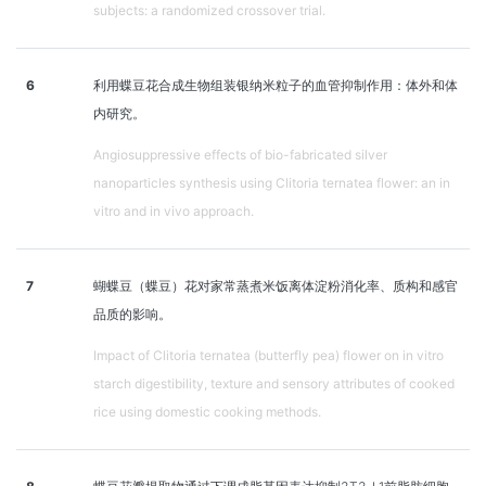
subjects: a randomized crossover trial.
6
利用蝶豆花合成生物组装银纳米粒子的血管抑制作用：体外和体
内研究。
Angiosuppressive effects of bio-fabricated silver
nanoparticles synthesis using Clitoria ternatea flower: an in
vitro and in vivo approach.
7
蝴蝶豆（蝶豆）花对家常蒸煮米饭离体淀粉消化率、质构和感官
品质的影响。
Impact of Clitoria ternatea (butterfly pea) flower on in vitro
starch digestibility, texture and sensory attributes of cooked
rice using domestic cooking methods.