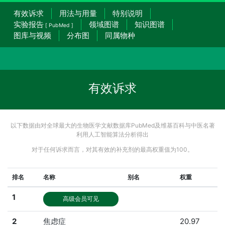
有效诉求
用法与用量
特别说明
实验报告
领域图谱
知识图谱
[ PubMed ]
图库与视频
分布图
同属物种
有效诉求
以下数据由对全球最大的生物医学文献数据库PubMed及维基百科与中医名著
利用人工智能算法分析得出
对于任何诉求而言，对其有效的补充剂的最高权重值为100。
排名
名称
别名
权重
1
高级会员可见
2
焦虑症
20.97