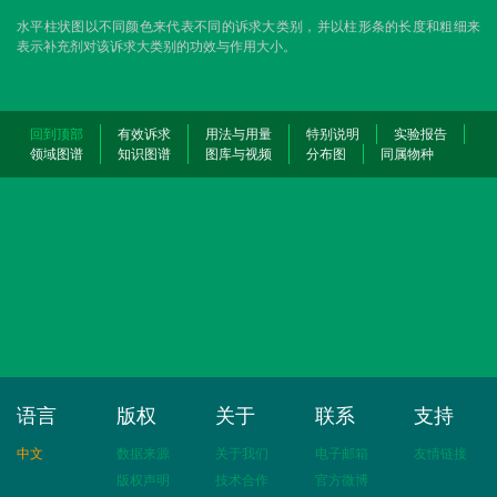
水平柱状图以不同颜色来代表不同的诉求大类别，并以柱形条的长度和粗细来
表示补充剂对该诉求大类别的功效与作用大小。
回到顶部
有效诉求
用法与用量
特别说明
实验报告
领域图谱
知识图谱
图库与视频
分布图
同属物种
语言
版权
关于
联系
支持
中文
数据来源
关于我们
电子邮箱
友情链接
版权声明
技术合作
官方微博