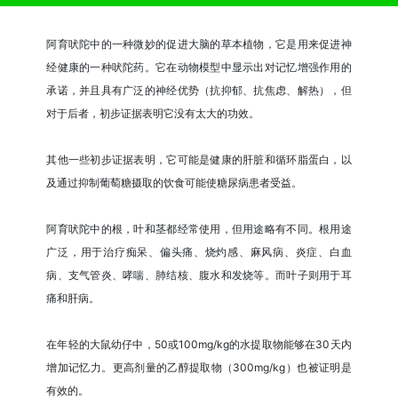
阿育吠陀中的一种微妙的促进大脑的草本植物，它是用来促进神
经健康的一种吠陀药。它在动物模型中显示出对记忆增强作用的
承诺，并且具有广泛的神经优势（抗抑郁、抗焦虑、解热），但
对于后者，初步证据表明它没有太大的功效。
其他一些初步证据表明，它可能是健康的肝脏和循环脂蛋白，以
及通过抑制葡萄糖摄取的饮食可能使糖尿病患者受益。
阿育吠陀中的根，叶和茎都经常使用，但用途略有不同。根用途
广泛，用于治疗痴呆、偏头痛、烧灼感、麻风病、炎症、白血
病、支气管炎、哮喘、肺结核、腹水和发烧等。而叶子则用于耳
痛和肝病。
在年轻的大鼠幼仔中，50或100mg/kg的水提取物能够在30天内
增加记忆力。更高剂量的乙醇提取物（300mg/kg）也被证明是
有效的。