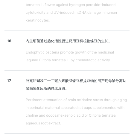
ternatea L. flower against hydrogen peroxide-induced
cytotoxicity and UV-induced mtDNA damage in human
keratinocytes.
16
内生细菌通过趋化活性促进药用豆科植物蝶豆的生长。
Endophytic bacteria promote growth of the medicinal
legume Clitoria ternatea L. by chemotactic activity.
17
补充胆碱和二十二碳六烯酸或蝶豆根提取物的围产期母鼠分离幼
鼠脑氧化应激的持续衰减。
Persistent attenuation of brain oxidative stress through aging
in perinatal maternal separated rat pups supplemented with
choline and docosahexaenoic acid or Clitoria ternatea
aqueous root extract.