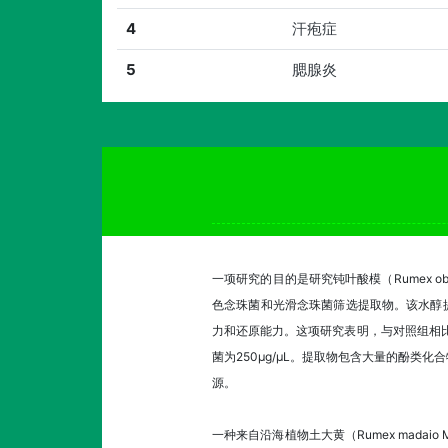
4
汗疱症
5
腮腺炎
一项研究的目的是研究钝叶酸模（Rumex o
色念珠菌和光滑念珠菌筛选提取物。该水醇
力和还原能力。这项研究表明，与对照组相比，
菌为250μg/μL。提取物包含大量的酚
源。
一种来自沿海植物土大黄（Rumex mada