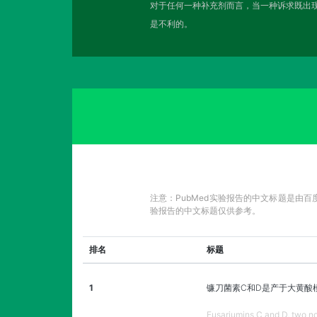
对于任何一种补充剂而言，当一种诉求既出现
是不利的。
注意：PubMed实验报告的中文标题是由
验报告的中文标题仅供参考。
排名
标题
1
镰刀菌素C和D是产于大黄酸模
Fusariumins C and D, two n