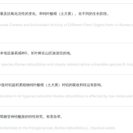
量及抗氧化活性的变化。和钝叶酸模（土大黄）。在不同的生长阶段。
unds Content and Antioxidant Activity of Different Plant Organs from <i>Rumex c
本地近缘易感种R。长叶树在山区旅游目的地。
species Rumex obtusifolius and closely related native vulnerable species R. longi
H值对铝超积累植物钝叶酸模（土大黄）对铝的吸收和转运有影响。
ocation in Al hyperaccumulator Rumex obtusifolius is affected by low-molecular
萄糖苷神经酰胺的特性研究。有害杂草。
lceramides in the Polygonaceae, Rumex obtusifolius L. injurious weed.