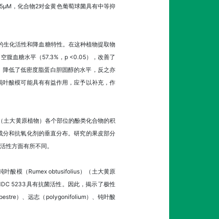
25μM，化合物2对金黄色葡萄球菌具有中等抑
血糖兔的生化活性和降血糖特性。在这种植物提取物
糖水平（57.3%，p <0.05），改善了
醇，降低了低密度脂蛋白胆固醇的水平，反之亦
钝叶酸模可能具有有益作用，应予以补充，作
ius）（土大黄原植物）各个部位的酚类化合物的积
成分和抗氧化剂的垂直分布。研究的果皮部分
的活性方面有所不同。
钝叶酸模（Rumex obtusifolius）（土大黄原
菌MDC 5233具有抗菌活性。因此，揭示了极性
tre）、远志（polygonifolium）、钝叶酸