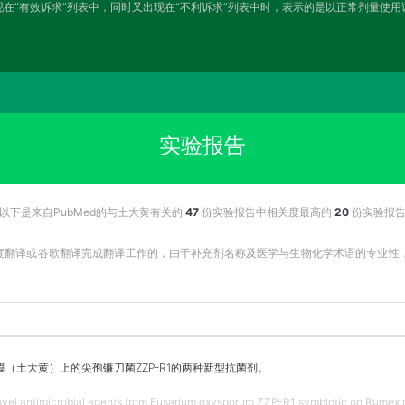
在“有效诉求”列表中，同时又出现在“不利诉求”列表中时，表示的是以正常剂量使
实验报告
以下是来自PubMed的与土大黄有关的
47
份实验报告中相关度最高的
20
份实验报
百度翻译或谷歌翻译完成翻译工作的，由于补充剂名称及医学与生物化学术语的专业
（土大黄）上的尖孢镰刀菌ZZP-R1的两种新型抗菌剂。
ovel antimicrobial agents from Fusarium oxysporum ZZP-R1 symbiotic on Rumex