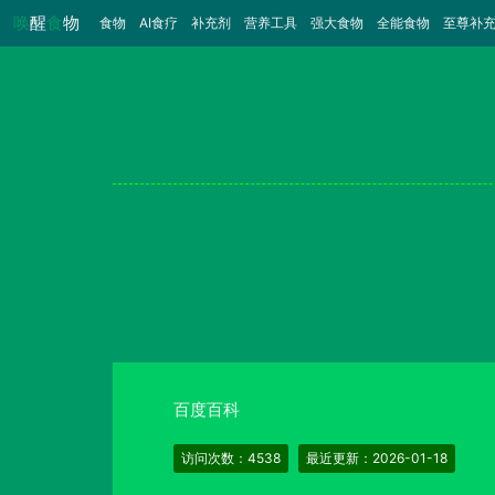
唤
醒
食
物
食物
（当前）
AI食疗
补充剂
营养工具
强大食物
全能食物
至尊补
百度百科
访问次数：4538
最近更新：2026-01-18