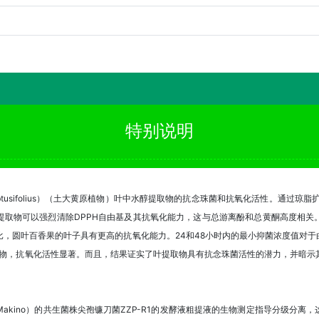
特别说明
btusifolius）（土大黄原植物）叶中水醇提取物的抗念珠菌和抗氧化活性。通过
提取物可以强烈清除DPPH自由基及其抗氧化能力，这与总游离酚和总黄酮高度相关
圆叶百香果的叶子具有更高的抗氧化能力。24和48小时内的最小抑菌浓度值对于白色念
类化合物，抗氧化活性显著。而且，结果证实了叶提取物具有抗念珠菌活性的潜力，并暗
io Makino）的共生菌株尖孢镰刀菌ZZP-R1的发酵液粗提液的生物测定指导分级