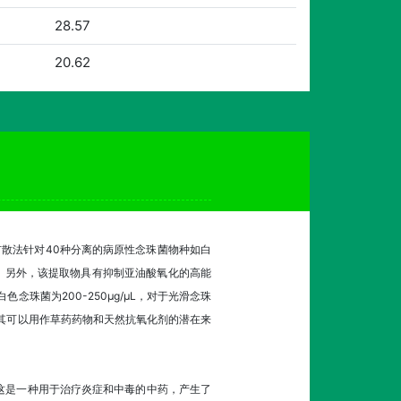
28.57
20.62
琼脂扩散法针对40种分离的病原性念珠菌物种如白
。另外，该提取物具有抑制亚油酸氧化的高能
珠菌为200-250μg/μL，对于光滑念珠
示其可以用作草药药物和天然抗氧化剂的潜在来
分离，这是一种用于治疗炎症和中毒的中药，产生了