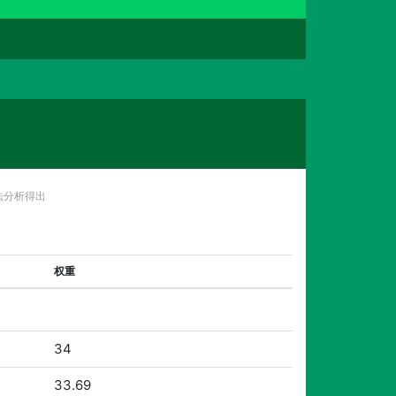
法分析得出
权重
34
33.69