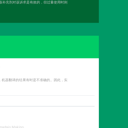
用该补充剂对该诉求是有效的，但过量使用时则
告
性，机器翻译的结果有时是不准确的。因此，实
 madaio Makino.