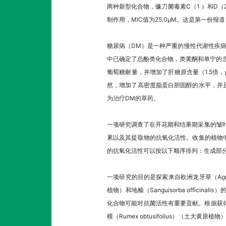
两种新型化合物，镰刀菌毒素C（1 ）和D（
制作用，MIC值为25.0μM。这是第一
糖尿病（DM）是一种严重的慢性代谢性疾病。一
中已确定了总酚类化合物，类黄酮和单宁的含量
葡萄糖耐量，并增加了肝糖原含量（1.5倍
然，增加了高密度脂蛋白胆固醇的水平，并
为治疗DM的草药。
一项研究调查了在开花期和结果期采集的皱叶酸模（
累以及其提取物的抗氧化活性。收集的植物
的抗氧化活性可以按以下顺序排列：生成部
一项研究的目的是探索来自欧洲龙牙草（Agrimonia 
植物）和地榆（Sanguisorba offi
化合物可能对抗菌活性有重要贡献。根据获得的数据，可以
模（Rumex obtusifolius）（土大黄原植物）