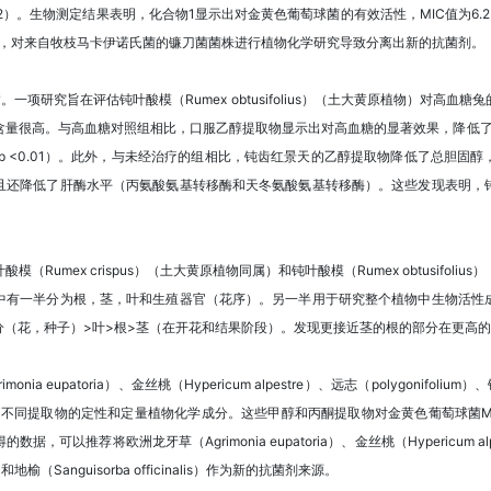
2）。生物测定结果表明，化合物1显示出对金黄色葡萄球菌的有效活性，MIC值为6.
份报道，对来自牧枝马卡伊诺氏菌的镰刀菌菌株进行植物化学研究导致分离出新的抗菌剂。
项研究旨在评估钝叶酸模（Rumex obtusifolius）（土大黄原植物）对高
很高。与高血糖对照组相比，口服乙醇提取物显示出对高血糖的显著效果，降低了空腹血
，p <0.01）。此外，与未经治疗的组相比，钝齿红景天的乙醇提取物降低了总胆固
且还降低了肝酶水平（丙氨酸氨基转移酶和天冬氨酸氨基转移酶）。这些发现表明，
Rumex crispus）（土大黄原植物同属）和钝叶酸模（Rumex obtusifol
中有一半分为根，茎，叶和生殖器官（花序）。另一半用于研究整个植物中生物活性
分（花，种子）>叶>根>茎（在开花和结果阶段）。发现更接近茎的根的部分在更高
eupatoria）、金丝桃（Hypericum alpestre）、远志（polygonifolium）、
cinalis）的不同提取物的定性和定量植物化学成分。这些甲醇和丙酮提取物对金黄色葡萄球
推荐将欧洲龙牙草（Agrimonia eupatoria）、金丝桃（Hypericum alpes
和地榆（Sanguisorba officinalis）作为新的抗菌剂来源。