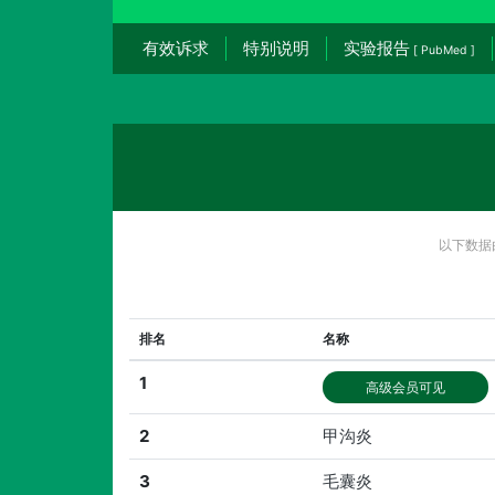
有效诉求
特别说明
实验报告
[ PubMed ]
以下数据
排名
名称
1
高级会员可见
2
甲沟炎
3
毛囊炎