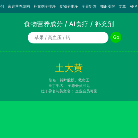
充剂
家庭营养结构
补充剂全排序
食物全排序
全景矩阵
知识图谱
文章
APP
食物营养成分 / AI食疗 / 补充剂
食物/AI食疗诉求/补充剂名称
Go
土大黄
别名：钝叶酸模、救命王
拉丁学名：
至尊会员可见
拉丁异名与英文名：
企业会员可见