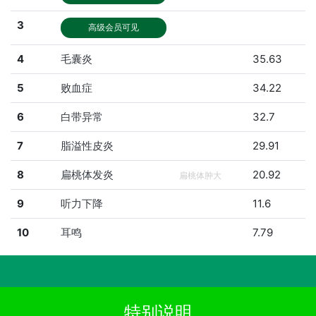
3
高级会员可见
4
毛囊炎
35.63
5
败血症
34.22
6
白带异常
32.7
7
脂溢性皮炎
29.91
8
扁桃体发炎
20.92
扁桃体肿大
9
听力下降
11.6
10
耳鸣
7.79
特别说明