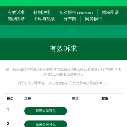
有效诉求
特别说明
实验报告
领域图谱
[ PubMed ]
知识图谱
图库与视频
分布图
同属物种
有效诉求
以下数据由对全球最大的生物医学文献数据库PubMed及维基百科与中医名著
利用人工智能算法分析得出
对于任何诉求而言，对其有效的补充剂的最高权重值为100。
排名
名称
别名
权重
1
高级会员可见
2
高级会员可见