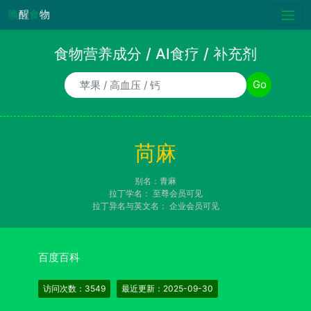
唤
醒
食
物
食物营养成分 / AI食疗 / 补充剂
食物/AI食疗诉求/补充剂名称
Go
苘麻
别名：青麻
拉丁学名：
至尊会员可见
拉丁异名与英文名：
企业会员可见
百度百科
访问次数：3549
最近更新：2025-09-30