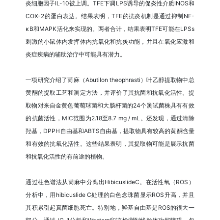
炎细胞因子IL-10被上调。TFE下调LPS诱导的促炎性介质iNOS和
COX-2的蛋白表达。结果表明，TFE的抗炎机制是通过抑制NF-
κB和MAPK活化来实现的。两者合计，结果表明TFE可能在LPSs
刺激的小鼠体内发挥体内抗氧化和抗炎功能，并且在氧化应激和
炎症疾病的辅助治疗中可能具有潜力。
一项研究介绍了苘麻（Abutilon theophrasti）叶乙醇提取物中总
黄酮的提取工艺和测定方法，并评价了其抗菌和抗氧化活性。提
取物对来自金黄色葡萄球菌和大肠杆菌的24个测试菌株具有有效
的抗菌活性，MIC范围为2.18至8.7 mg / mL。还发现，通过清除
羟基，DPPH自由基和ABTS自由基，提取物具有较高的黄酮含量
和有效的抗氧化活性。这些结果表明，其提取物可能是展示抗菌
和抗氧化活性的有前途的植物。
通过柱色谱法从苘麻中分离出HibicuslideC。在活性氧（ROS）
分析中，用hibicuslide C处理的白色念珠菌显示ROS升高，并且
其积累引起真菌细胞死亡。特别地，羟基自由基是ROS的很大一