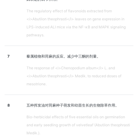
The regulatory effect of flavonoids extracted from
<i>Abutilon theophrasti</i> leaves on gene expression in
LPS-induced ALI mice via the NF-κB and MAPK signaling
pathways.
7
藜属植物和苘麻的反应。减少中三酮的剂量。
The response of <i>Chenopodium album</i> L. and
<i>Abutilon theophrasti</i> Medik. to reduced doses of
mesotrione.
8
五种挥发油对苘麻种子萌发和幼苗生长的生物除草作用。
Bio-herbicidal effects of five essential oils on germination
and early seedling growth of velvetleaf (Abutilon theophrasti
Medik.).