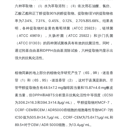
六种萃取物：（I）水为萃取溶剂；（II）依次用石油醚、氯仿、
乙酸乙酯和正丁醇提取90%的醇提取物。提取物I至VI的提取物收
率为7.34%、7.31%、0.45%、0.12%、2.70%和5.68%。结果表
明，各种提取物对金黄色葡萄球菌（ATCC 25923），链球菌
（ATCC 49619），大肠杆菌（ATCC 25922）和沙门氏菌
（ATCC 01303）的四种测试菌株具有有效的抗菌活性。同时，
通过羟基自由基和DPPH自由基清除试验，六种提取物均显示出
强大的抗氧化活性。
植物苘麻的地上部分的植物化学研究产生了（6S，9R）-迷迭香
苷（1）和（6S，9S）-迷迭香苷（2），这对于该属是新的。尽
管甲醇提取物含有48.5±7.2 mg咖啡因当量和15.87±4.6 mg槲皮
素当量，但DPPH和ABTS分析显示抗氧化活性中等强度（EC50
为306.2±16.3和394.3±14.8μg/ mL）。甲醇提取物对MCF-7，
CCRF-CEM和CEM / ADR5000癌细胞的细胞毒性导致MCF-7的
IC50值为505.8±34.7μg/ mL，CCRF-CEM为75.6±7.1μg/ mL和
89.5±对于CEM / ADR 5000细胞，为13.4μg/ mL。