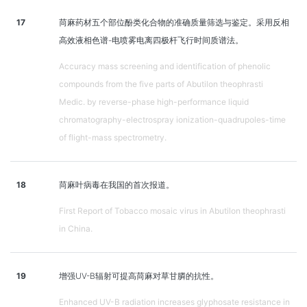
17
苘麻药材五个部位酚类化合物的准确质量筛选与鉴定。采用反相
高效液相色谱-电喷雾电离四极杆飞行时间质谱法。
Accuracy mass screening and identification of phenolic
compounds from the five parts of Abutilon theophrasti
Medic. by reverse-phase high-performance liquid
chromatography-electrospray ionization-quadrupoles-time
of flight-mass spectrometry.
18
苘麻叶病毒在我国的首次报道。
First Report of Tobacco mosaic virus in Abutilon theophrasti
in China.
19
增强UV-B辐射可提高苘麻对草甘膦的抗性。
Enhanced UV-B radiation increases glyphosate resistance in