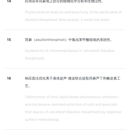
14
药用杂草苘麻地上部分的植物化学分析和生物活性。
Phytochemical analysis and bioactivity of the aerial parts of
Abutilon theophrasti (Malvaceae), a medicinal weed.
15
苘麻（abutilontheophrati）中氯虫苯甲酰吡咯的系统性。
Systemicity of chlorantraniliprole in velvetleaf (Abutilon
theophrasti).
16
响应面法优化离子液体超声-微波联合提取苘麻芦丁和槲皮素工
艺。
Optimization of ionic liquid based simultaneous ultrasonic-
and microwave-assisted extraction of rutin and quercetin
from leaves of velvetleaf (Abutilon theophrasti) by response
surface methodology.