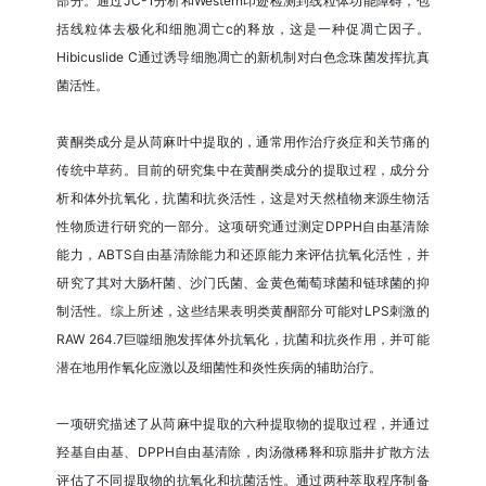
部分。通过JC-1分析和Western印迹检测到线粒体功能障碍，包
括线粒体去极化和细胞凋亡c的释放，这是一种促凋亡因子。
Hibicuslide C通过诱导细胞凋亡的新机制对白色念珠菌发挥抗真
菌活性。
黄酮类成分是从苘麻叶中提取的，通常用作治疗炎症和关节痛的
传统中草药。目前的研究集中在黄酮类成分的提取过程，成分分
析和体外抗氧化，抗菌和抗炎活性，这是对天然植物来源生物活
性物质进行研究的一部分。这项研究通过测定DPPH自由基清除
能力，ABTS自由基清除能力和还原能力来评估抗氧化活性，并
研究了其对大肠杆菌、沙门氏菌、金黄色葡萄球菌和链球菌的抑
制活性。综上所述，这些结果表明类黄酮部分可能对LPS刺激的
RAW 264.7巨噬细胞发挥体外抗氧化，抗菌和抗炎作用，并可能
潜在地用作氧化应激以及细菌性和炎性疾病的辅助治疗。
一项研究描述了从苘麻中提取的六种提取物的提取过程，并通过
羟基自由基、DPPH自由基清除，肉汤微稀释和琼脂井扩散方法
评估了不同提取物的抗氧化和抗菌活性。通过两种萃取程序制备