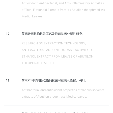
Antioxidant, Antibacterial, and Anti-Inflammatory Activities
of Total Flavonoid Extracts from <i>Abutilon theophrasti</i>
Medic. Leaves.
12
苘麻叶醇提物提取工艺及抑菌抗氧化活性研究。
RESEARCH ON EXTRACTION TECHNOLOGY,
ANTIBACTERIAL AND ANTIOXIDANT ACTIVITY OF
ETHANOL EXTRACT FROM LEAVES OF ABUTILON
THEOPHRASTI MEDIC.
13
苘麻不同溶剂提取物的抗菌和抗氧化性能。树叶。
Antibacterial and antioxidant properties of various solvents
extracts of Abutilon theophrasti Medic. leaves.