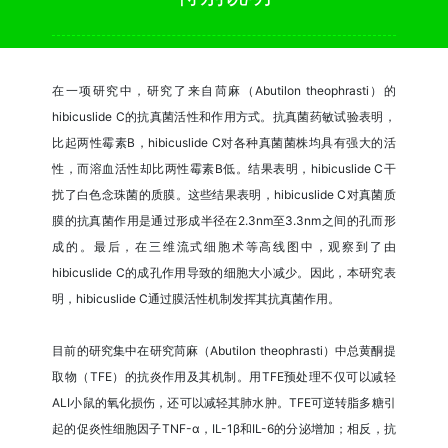
在一项研究中，研究了来自苘麻（Abutilon theophrasti）的
hibicuslide C的抗真菌活性和作用方式。抗真菌药敏试验表明，
比起两性霉素B，hibicuslide C对各种真菌菌株均具有强大的活
性，而溶血活性却比两性霉素B低。结果表明，hibicuslide C干
扰了白色念珠菌的质膜。这些结果表明，hibicuslide C对真菌质
膜的抗真菌作用是通过形成半径在2.3nm至3.3nm之间的孔而形
成的。最后，在三维流式细胞术等高线图中，观察到了由
hibicuslide C的成孔作用导致的细胞大小减少。因此，本研究表
明，hibicuslide C通过膜活性机制发挥其抗真菌作用。
目前的研究集中在研究苘麻（Abutilon theophrasti）中总黄酮提
取物（TFE）的抗炎作用及其机制。用TFE预处理不仅可以减轻
ALI小鼠的氧化损伤，还可以减轻其肺水肿。TFE可逆转脂多糖引
起的促炎性细胞因子TNF-α，IL-1β和IL-6的分泌增加；相反，抗