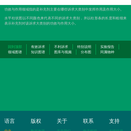
功效与作用领域指的是补充剂主要在哪些诉求大类别中发挥作用及作用大小。
水平柱状图以不同颜色来代表不同的诉求大类别，并以柱形条的长度和粗细来
表示补充剂对该诉求大类别的功效与作用大小。
回到顶部
有效诉求
不利诉求
特别说明
实验报告
领域图谱
知识图谱
图库与视频
分布图
同属物种
语言
版权
关于
联系
支持
中文
数据来源
关于我们
电子邮箱
友情链接