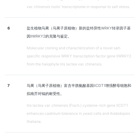
var. chinensis roots' transcriptome in response to salt stress.
6
盐生植物马蔺（马蔺子原植物）新的盐特异性WRKY转录因子基
因IlWRKY2的克隆与鉴定。
Molecular cloning and characterization of a novel salt-
specific responsive WRKY transcription factor gene IlWRKY2
from the halophyte Iris lactea var. chinensis.
7
马蔺（马蔺子原植物）富含半胱氨酸基因llCDT1增强酵母细胞和
拟南芥对镉的耐受性。
Iris lactea var. chinensis (Fisch.) cysteine-rich gene llCDT1
enhances cadmium tolerance in yeast cells and Arabidopsis
thaliana.