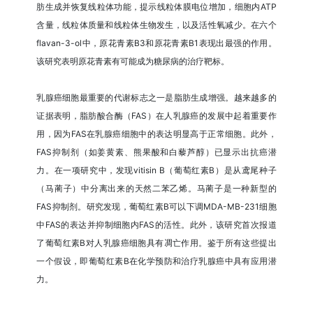
肪生成并恢复线粒体功能，提示线粒体膜电位增加，细胞内ATP
含量，线粒体质量和线粒体生物发生，以及活性氧减少。在六个
flavan-3-ol中，原花青素B3和原花青素B1表现出最强的作用。
该研究表明原花青素有可能成为糖尿病的治疗靶标。
乳腺癌细胞最重要的代谢标志之一是脂肪生成增强。越来越多的
证据表明，脂肪酸合酶（FAS）在人乳腺癌的发展中起着重要作
用，因为FAS在乳腺癌细胞中的表达明显高于正常细胞。此外，
FAS抑制剂（如姜黄素、熊果酸和白藜芦醇）已显示出抗癌潜
力。在一项研究中，发现vitisin B（葡萄红素B）是从鸢尾种子
（马蔺子）中分离出来的天然二苯乙烯。马蔺子是一种新型的
FAS抑制剂。研究发现，葡萄红素B可以下调MDA-MB-231细胞
中FAS的表达并抑制细胞内FAS的活性。此外，该研究首次报道
了葡萄红素B对人乳腺癌细胞具有凋亡作用。鉴于所有这些提出
一个假设，即葡萄红素B在化学预防和治疗乳腺癌中具有应用潜
力。