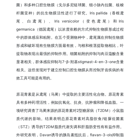
菌）和多种口腔生物膜（戈尔多尼链球菌、细小脉内拉菌、核梭
杆菌亚种）的抗生物膜活性进行了研究。Iris pallida（香根鸢
尾、白鸢尾）、Iris versicolor（变色鸢尾）和Iris
germanica（德国鸢尾）以浓度依赖的方式抑制生物膜形成过程
中的群体感应和粘附。在五个受测物种中，鸢尾属在抑制生物膜
形成和破坏现有生物膜方面最有效，与根和根茎提取物相比，叶
提取物表现出最强的抑制作用。细菌粘附的抑制与肉豆蔻酸含量
显著相关，群体感应抑制与7-β-羟基stigmast-4-en-3-one含量
相关。这些发现对于建立控制口腔生物膜从而控制牙齿疾病的有
效工具可能是有用的。
原花青素是从鸢尾（马蔺）中提取的主要活性化合物。原花青素
具有多种药理活性，例如抗氧化、抗炎、抗肿瘤和降低血脂。一
项研究调查了马蔺来源的原花青素对2型糖尿病（T2DM）小鼠脂
质代谢的影响。结果表明总原花青素对高脂饮食/链脲佐菌素
（STZ）诱导的T2DM脂质代谢失调和肝脂肪变性有有益作用。
外研究表明，Davan诱导的胰岛素抵抗后，flavan-3-ols抑制脂