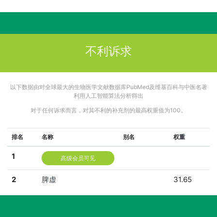
不利诉求
以下数据由对全球最大的生物医学文献数据库PubMed及维基百科与中医名著
利用人工智能算法分析得出
对于任何诉求而言，对其不利的补充剂的最高权重值为100。
排名
名称
别名
权重
1
高级会员可见
2
脾虚
31.65