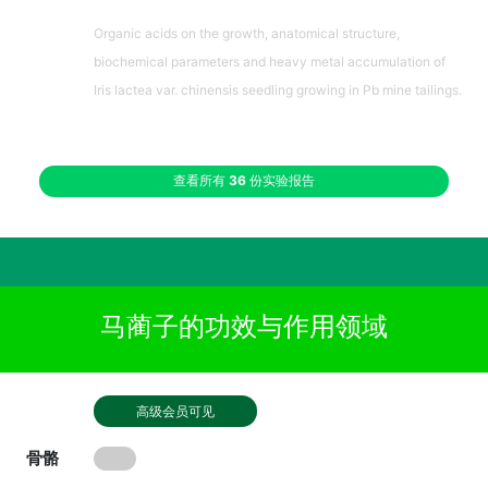
Organic acids on the growth, anatomical structure,
biochemical parameters and heavy metal accumulation of
Iris lactea var. chinensis seedling growing in Pb mine tailings.
查看所有
36
份实验报告
马蔺子的功效与作用领域
高级会员可见
骨骼