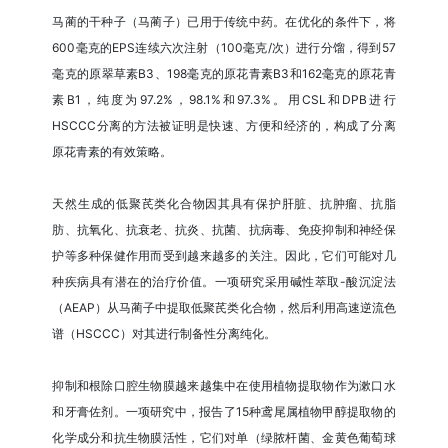
马蔺的干种子（马蔺子）已用于传统中药。在优化的条件下，将
600毫克的EPS连续六次注射（100毫克/次）进行分馏，得到57
毫克的原翠草素B3、198毫克的原花青素B3和162毫克的原花青
素B1，纯度为97.2%，98.1%和97.3%。用CSL和DPB进行
HSCCC分离的方法被证明是快速、方便和经济的，构成了分离
原花青素的有效策略。
天然生成的低聚芪类化合物因其具有保护肝脏、抗肿瘤、抗脂
肪、抗氧化、抗衰老、抗炎、抗菌、抗病毒、免疫抑制和神经保
护等多种保健作用而受到越来越多的关注。因此，它们可能对几
种疾病具有潜在的治疗价值。一项研究采用碱性萃取-酸沉淀法
（AEAP）从马蔺子中提取低聚芪类化合物，然后利用高速逆流色
谱（HSCCC）对其进行制备性分离纯化。
抑制和根除口腔生物膜越来越集中在使用植物提取物作为漱口水
和牙膏佐剂。一项研究中，报告了15种鸢尾属植物甲醇提取物的
化学成分和抗生物膜活性，它们对单（绿脓杆菌、金黄色葡萄球