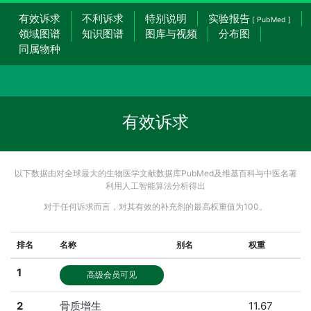
有效诉求
不利诉求
特别说明
实验报告
[ PubMed ]
领域图谱
知识图谱
图库与视频
分布图
同属物种
有效诉求
以下数据由对全球最大的生物医学文献数据库PubMed及维基百科与中医名著
利用人工智能算法分析得出
对于任何诉求而言，对其有效的补充剂的最高权重值为100。
排名
名称
别名
权重
1
高级会员可见
2
骨质增生
11.67