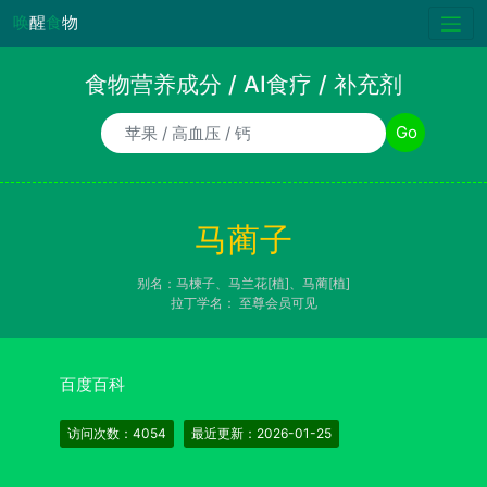
唤
醒
食
物
食物营养成分 / AI食疗 / 补充剂
食物/AI食疗诉求/补充剂名称
Go
马蔺子
别名：马楝子、马兰花[植]、马蔺[植]
拉丁学名：
至尊会员可见
百度百科
访问次数：4054
最近更新：2026-01-25