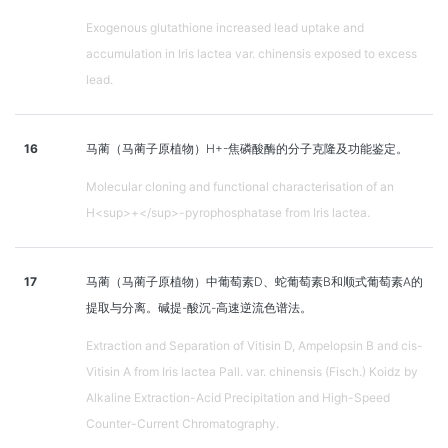
Exogenous glutathione increased lead uptake and
accumulation in Iris lactea var. chinensis exposed to excess
lead.
16
马蔺（马蔺子原植物）H+-焦磷酸酶的分子克隆及功能鉴定。
Molecular cloning and functional characterisation of an
H<sup>+</sup>-pyrophosphatase from Iris lactea.
17
马蔺（马蔺子原植物）中葡萄素D、蛇葡萄素B和顺式葡萄素A的
提取与分离。碱提-酸沉-高速逆流色谱法。
Extraction and Separation of Vitisin D, Ampelopsin B and cis-
Vitisin A from Iris lactea Pall. var. chinensis (Fisch.) Koidz by
Alkaline Extraction-Acid Precipitation and High-Speed
Counter-Current Chromatography.