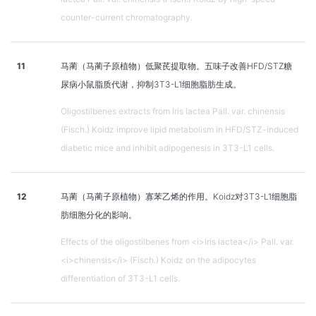
counter-current chromatography.
11
马蔺（马蔺子原植物）低聚芪提取物。五味子改善HFD/STZ糖
尿病小鼠脂质代谢，抑制3T3-L1细胞脂肪生成。
Oligostilbenes extracts from Iris lactea Pall. var. chinensis
(Fisch.) Koidz improve lipid metabolism in HFD/STZ-induced
diabetic mice and inhibit adipogenesis in 3T3-L1 cells.
12
马蔺（马蔺子原植物）寡苯乙烯的作用。Koidz对3T3-L1细胞脂
肪细胞分化的影响。
Effects of the oligostilbenes from <i>Iris lactea</i> Pall. var.
<i>chinensis</i> (Fisch.) Koidz on the adipocytes
differentiation of 3T3-L1 cells.