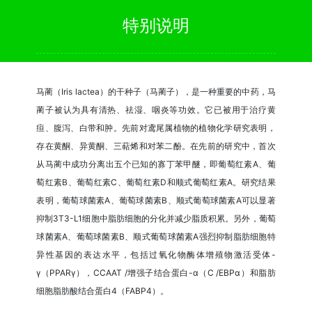
特别说明
马蔺（Iris lactea）的干种子（马蔺子），是一种重要的中药，马
蔺子被认为具有清热、祛湿、咽炎等功效。它已被用于治疗黄
疸、腹泻、白带和肿。先前对鸢尾属植物的植物化学研究表明，
存在黄酮、异黄酮、三萜烯和对苯二酚。在先前的研究中，首次
从马蔺中成功分离出五个已知的寡丁苯甲醚，即葡萄红素A、葡
萄红素B、葡萄红素C、葡萄红素D和顺式葡萄红素A。研究结果
表明，葡萄球菌素A、葡萄球菌素B、顺式葡萄球菌素A可以显著
抑制3T3-L1细胞中脂肪细胞的分化并减少脂质积累。另外，葡萄
球菌素A、葡萄球菌素B、顺式葡萄球菌素A强烈抑制脂肪细胞特
异性基因的表达水平，包括过氧化物酶体增殖物激活受体-
γ（PPARγ），CCAAT /增强子结合蛋白-α（C /EBPα）和脂肪
细胞脂肪酸结合蛋白4（FABP4）。