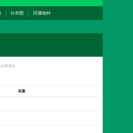
频
分布图
同属物种
法分析得出
权重