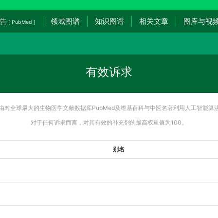
告
领域图谱
知识图谱
相关文章
图库与视
[ PubMed ]
有效诉求
由对全球最大的生物医学文献数据库PubMed及维基百科与中医名著利用人工智能算
对于任何诉求而言，对其有效的补充剂的最高权重值为100。
别名