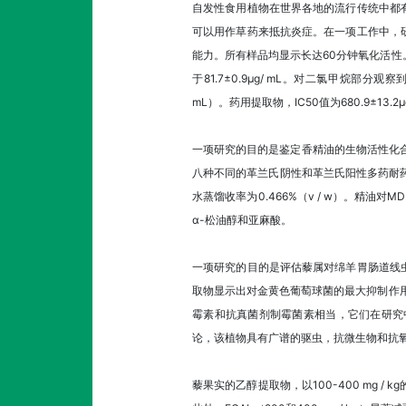
自发性食用植物在世界各地的流行传统中都
可以用作草药来抵抗炎症。在一项工作中，
能力。所有样品均显示长达60分钟氧化活性。
于81.7±0.9μg/ mL。对二氯甲烷部分
mL）。药用提取物，IC50值为680.9±13.2μg
一项研究的目的是鉴定香精油的生物活性化
八种不同的革兰氏阴性和革兰氏阳性多药耐药
水蒸馏收率为0.466%（v / w）。精
α-松油醇和亚麻酸。
一项研究的目的是评估藜属对绵羊胃肠道线
取物显示出对金黄色葡萄球菌的最大抑制作用
霉素和抗真菌剂制霉菌素相当，它们在研究
论，该植物具有广谱的驱虫，抗微生物和抗
藜果实的乙醇提取物，以100-400 mg /