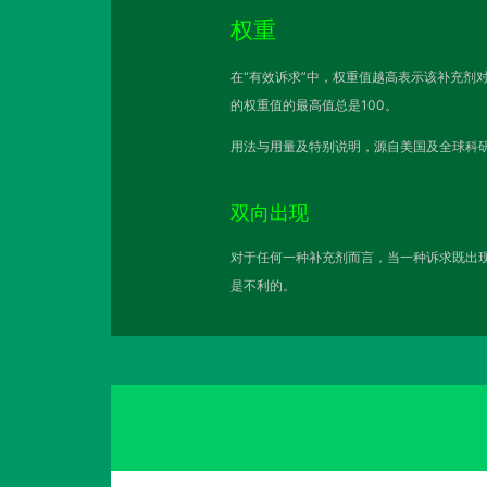
权重
在“有效诉求”中，权重值越高表示该补充剂
的权重值的最高值总是100。
用法与用量及特别说明，源自美国及全球科研
双向出现
对于任何一种补充剂而言，当一种诉求既出现
是不利的。