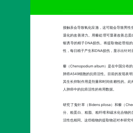
接触汞会导致氧化应激，这可能会导致男性生殖
退化的改善潜力。用藜处理可显著改善总蛋白、
银诱导的精子DNA损伤。将提取物处理组
性，每日精子产生和DNA损伤，显示出针对
藜（Chenopodium album）是
肺癌A549细胞的抗癌活性。目前的发现表明，藜
其生长抑制作用是剂量和时间依赖性的。此外
人肺癌中的抗癌活性的有用数据。
研究了鬼针草（Bidens pilosa）和
分、粗蛋白、粗脂、粗纤维和碳水化合物的含
活性也相同。这些植物的提取物还对本研究