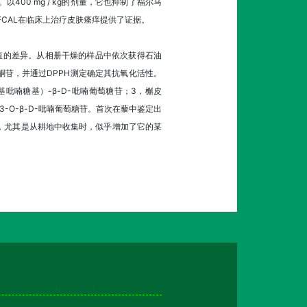
400 mg / kg的剂量，它也抑制了福尔马
CAL在临床上治疗皮肤瘙痒提供了证据。
值的差异。从相册干燥的样品中依次获得石油
苷，并通过DPPH测定确定其抗氧化活性。
鼠李糖基吡喃糖基）-β-D-吡喃葡萄糖苷；3，槲皮
rol-3-O-β-D-吡喃葡萄糖苷。首次在藜中鉴定出
，尤其是从耕地中收集时，似乎增加了它的某