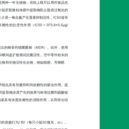
是两种一年生植物，传统上既可以用作食品也
大鼠肝脏微粒体膜中提取物防止脂质过氧化的
性介质一氧化氮产生显著抑制活性，IC50值等
变性作用（IC50 = 975.6±5.5μg/
出的耐多药细菌菌株（MDR）。此外，使用
孔和椎间盘扩散测试抗菌活性。空中零件粉末的
同的生物和生物活性化合物，例如植醇、芳樟醇、
矛线虫具有剂量和时间依赖性的驱虫作用。提
不同提取物浓度产生的效果与标准抗菌剂硫酸链
由基具有浓度依赖性的清除作用，从而得出结
导的抓挠行为/ 80（每只小鼠50微克，sc）。