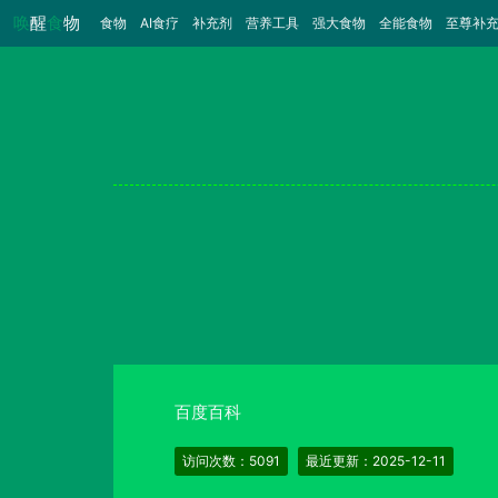
唤
醒
食
物
食物
（当前）
AI食疗
补充剂
营养工具
强大食物
全能食物
至尊补
百度百科
访问次数：5091
最近更新：2025-12-11