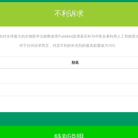
不利诉求
由对全球最大的生物医学文献数据库PubMed及维基百科与中医名著利用人工智能算
对于任何诉求而言，对其不利的补充剂的最高权重值为100。
别名
特别说明