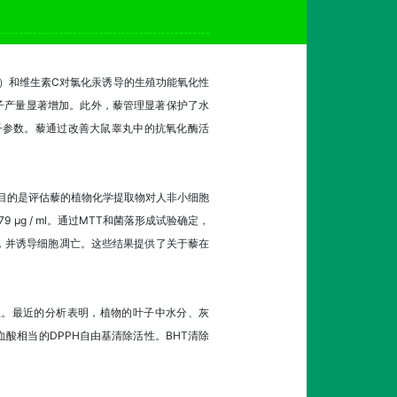
um）和维生素C对氯化汞诱导的生殖功能氧化性
日精子产量显著增加。此外，藜管理显著保护了水
子参数。藜通过改善大鼠睾丸中的抗氧化酶活
究的目的是评估藜的植物化学提取物对人非小细胞
 µg / ml。通过MTT和菌落形成试验确定，
滞，并诱导细胞凋亡。这些结果提供了关于藜在
抗菌活性。最近的分析表明，植物的叶子中水分、灰
酸相当的DPPH自由基清除活性。BHT清除