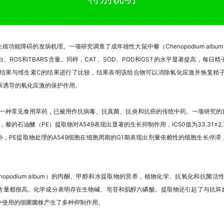
功能障碍的发病机理。一项研究调查了成年雄性大鼠中藜（Chenopodium alb
ROS和TBARS含量。同样，CAT、SOD、POD和GST的水平显著提高，每
的结果与维生素C的结果进行了比较，结果表明该组合物可以消除氧化应激并恢复精
汞诱导的氧化应激的保护作用。
在中国分布的一种常见食用草药，已被用作抗病毒、抗真菌、抗炎和抗癌的传统中药。一项研
的石油醚（PE）提取物对A549表现出显著的生长抑制作用，IC50值为33.31±2.79
，PE提取物处理的A549细胞在细胞周期的G1期表现出剂量依赖性的细胞生长停
藜（Chenopodium album）的丙酮、甲醇和水提取物的营养，植物化学、抗氧化和
量都很高。化学成分表明存在生物碱、皂苷和肌醇六磷酸。提取物还引起了与抗坏血
中使用的细菌菌株产生了多种抑制作用。