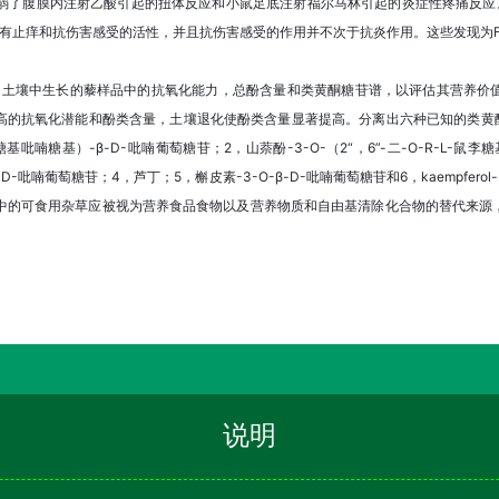
g）显著减弱了腹膜内注射乙酸引起的扭体反应和小鼠足底注射福尔马林引起的炎症性疼痛反应。以
具有止痒和抗伤害感受的活性，并且抗伤害感受的作用并不次于抗炎作用。这些发现为F
D）土壤中生长的藜样品中的抗氧化能力，总酚含量和类黄酮糖苷谱，以评估其营养价
高的抗氧化潜能和酚类含量，土壤退化使酚类含量显著提高。分离出六种已知的类黄酮
-鼠李糖基吡喃糖基）-β-D-吡喃葡萄糖苷；2，山萘酚-3-O-（2“，6”-二-O-R-L-
”）-β-D-吡喃葡萄糖苷；4，芦丁；5，槲皮素-3-O-β-D-吡喃葡萄糖苷和6，kaempfe
地中的可食用杂草应被视为营养食品食物以及营养物质和自由基清除化合物的替代来源
说明