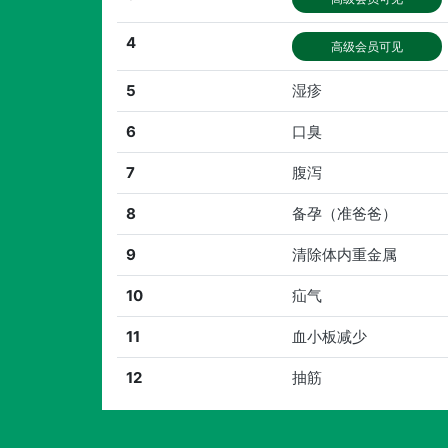
4
高级会员可见
5
湿疹
6
口臭
7
腹泻
8
备孕（准爸爸）
9
清除体内重金属
10
疝气
11
血小板减少
12
抽筋