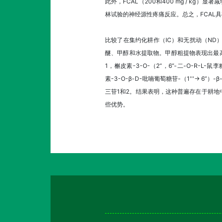
此外，FCAL（200和400 mg / k
林试验的神经源性疼痛反应。总之，FCAL
比较了在集约化耕作（IC）和无扰动（N
醚、甲醇和水提取物。甲醇粗提物表现出最
1，槲皮素-3-O-（2“，6”-二-O-R-L
素-3-O-β-D-吡喃葡萄糖苷-（1'''-> 6
三苷1和2。结果表明，这种普遍存在于耕
些优势。