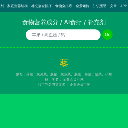
充剂
家庭营养结构
补充剂全排序
食物全排序
全景矩阵
知识图谱
文章
APP
食物营养成分 / AI食疗 / 补充剂
食物/AI食疗诉求/补充剂名称
Go
藜
别名：落藜、灰苋菜、灰藋、灰灰菜、灰菜、白藜、藜菜、小藜
拉丁学名：
至尊会员可见
拉丁异名与英文名：
企业会员可见