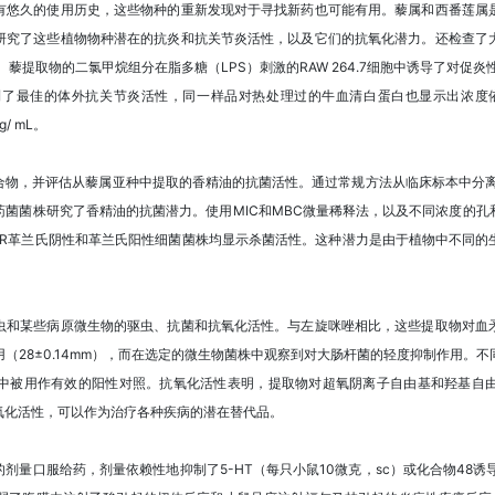
有悠久的使用历史，这些物种的重新发现对于寻找新药也可能有用。藜属和西番莲属
研究了这些植物物种潜在的抗炎和抗关节炎活性，以及它们的抗氧化潜力。还检查了
藜提取物的二氯甲烷组分在脂多糖（LPS）刺激的RAW 264.7细胞中诱导了对促炎
观察到了最佳的体外抗关节炎活性，同一样品对热处理过的牛血清白蛋白也显示出浓度依赖性的抗
/ mL。
合物，并评估从藜属亚种中提取的香精油的抗菌活性。通过常规方法从临床标本中分离
菌菌株研究了香精油的抗菌潜力。使用MIC和MBC微量稀释法，以及不同浓度的
油对MDR革兰氏阴性和革兰氏阳性细菌菌株均显示杀菌活性。这种潜力是由于植物中不
虫和某些病原微生物的驱虫、抗菌和抗氧化活性。与左旋咪唑相比，这些提取物对血
（28±0.14mm），而在选定的微生物菌株中观察到对大肠杆菌的轻度抑制作用。
中被用作有效的阳性对照。抗氧化活性表明，提取物对超氧阴离子自由基和羟基自
氧化活性，可以作为治疗各种疾病的潜在替代品。
 kg的剂量口服给药，剂量依赖性地抑制了5-HT（每只小鼠10微克，sc）或化合物48诱