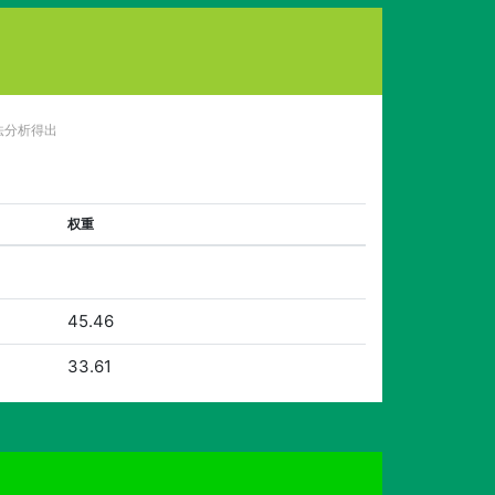
法分析得出
权重
45.46
33.61